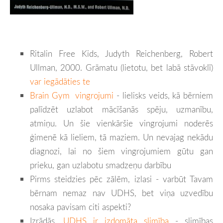
Ritalin Free Kids, Judyth Reichenberg, Robert
Ullman, 2000. Grāmatu (lietotu, bet labā stāvoklī)
var iegādāties te
Brain Gym vingrojumi
- lielisks veids, kā bērniem
palīdzēt uzlabot mācīšanās spēju, uzmanību,
atmiņu. Un šie vienkāršie vingrojumi noderēs
ģimenē kā lieliem, tā maziem. Un nevajag nekādu
diagnozi, lai no šiem vingrojumiem gūtu gan
prieku, gan uzlabotu smadzeņu darbību
Pirms steidzies pēc zālēm, izlasi - varbūt Tavam
bērnam nemaz nav UDHS, bet viņa uzvedību
nosaka pavisam citi aspekti?
Izrādās,
UDHS ir izdomāta slimība
- slimības