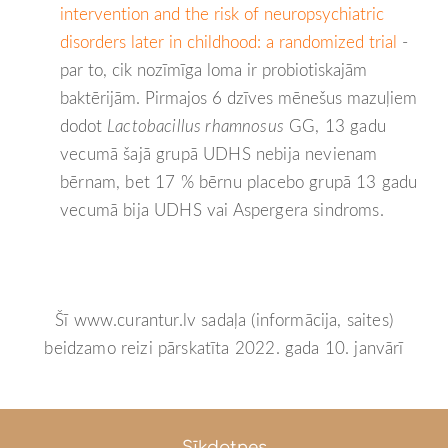
intervention and the risk of neuropsychiatric
disorders later in childhood: a randomized trial
-
par to, cik nozīmīga loma ir probiotiskajām
baktērijām. Pirmajos 6 dzīves mēnešus mazuļiem
dodot
Lactobacillus rhamnosus
GG, 13 gadu
vecumā šajā grupā UDHS nebija nevienam
bērnam, bet 17 % bērnu placebo grupā 13 gadu
vecumā bija UDHS vai Aspergera sindroms.
Šī www.curantur.lv sadaļa (informācija, saites)
beidzamo reizi pārskatīta 2022. gada 10. janvārī
Sīkdatnes