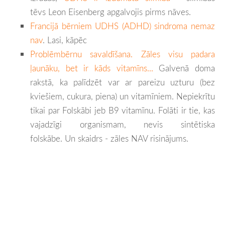
tēvs
Leon Eisenberg apgalvojis pirms nāves.
Francijā bērniem UDHS (ADHD) sindroma nemaz
nav
. Lasi, kāpēc
Problēmbērnu savaldīšana. Zāles visu padara
ļaunāku, bet ir kāds vitamīns...
Galvenā doma
rakstā, ka palīdzēt var ar pareizu uzturu (bez
kviešiem, cukura, piena) un vitamīniem. Nepiekrītu
tikai par Folskābi jeb B9 vitamīnu. Folāti ir tie, kas
vajadzīgi organismam, nevis sintētiska
folskābe. Un skaidrs - zāles NAV risinājums.