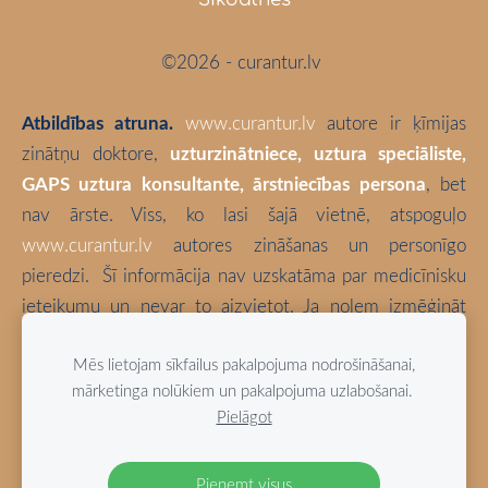
©2026 - curantur.lv
Atbildības atruna.
www.curantur.lv
autore ir ķīmijas
zinātņu doktore,
uzturzinātniece, uztura speciāliste,
GAPS uztura konsultante, ārstniecības persona
, bet
nav ārste. Viss, ko lasi šajā vietnē, atspoguļo
www.curantur.lv
autores zināšanas un personīgo
pieredzi.
Šī informācija nav uzskatāma par medicīnisku
ieteikumu un nevar to aizvietot. Ja nolem izmēģināt
kaut ko no šeit aprakstītā, tā ir tikai un vienīgi Tava
Mēs lietojam sīkfailus pakalpojuma nodrošināšanai,
atbildība. Izvēlies būt vesels!
mārketinga nolūkiem un pakalpojuma uzlabošanai.
Pielāgot
Blogā izmantotas bloga autores fotogrāfijas (ja vien nav
norādīts citādi).
Pieņemt visus