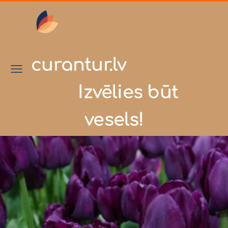
curantur.lv
Izvēlies būt
vesels!