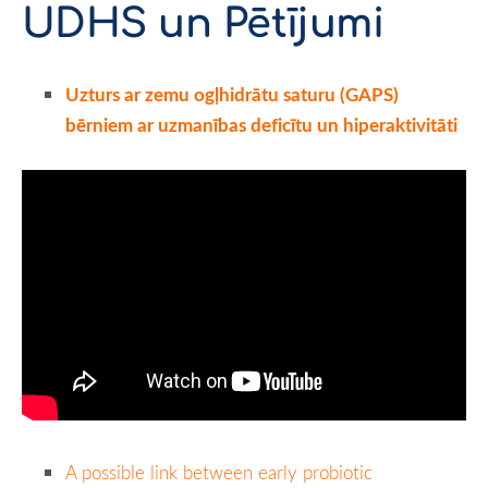
UDHS un Pētījumi
Uzturs ar zemu ogļhidrātu saturu (GAPS)
bērniem ar uzmanības deficītu un hiperaktivitāti
A possible link between early probiotic