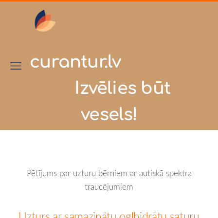
curantur.lv
Izvēlies būt
vesels!
Pētījums par uzturu bērniem ar autiskā spektra
traucējumiem
Uzturs ar samazinātu ogļhidrātu saturu