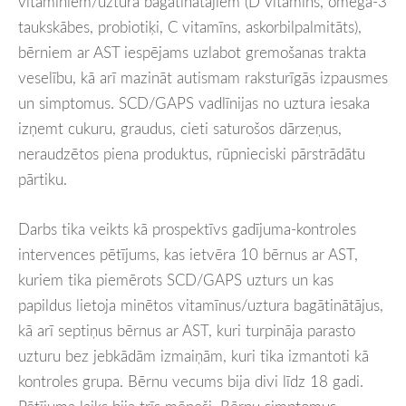
vitamīniem/uztura bagātinātājiem (D vitamīns, omega-3
taukskābes, probiotiķi, C vitamīns, askorbilpalmitāts),
bērniem ar AST iespējams uzlabot gremošanas trakta
veselību, kā arī mazināt autismam raksturīgās izpausmes
un simptomus. SCD/GAPS vadlīnijas no uztura iesaka
izņemt cukuru, graudus, cieti saturošos dārzeņus,
neraudzētos piena produktus, rūpnieciski pārstrādātu
pārtiku.
Darbs tika veikts kā prospektīvs gadījuma-kontroles
intervences pētījums, kas ietvēra 10 bērnus ar AST,
kuriem tika piemērots SCD/GAPS uzturs un kas
papildus lietoja minētos vitamīnus/uztura bagātinātājus,
kā arī septiņus bērnus ar AST, kuri turpināja parasto
uzturu bez jebkādām izmaiņām, kuri tika izmantoti kā
kontroles grupa. Bērnu vecums bija divi līdz 18 gadi.