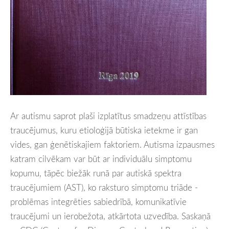
Ar autismu saprot plaši izplatītus smadzeņu attīstības
traucējumus, kuru etioloģijā būtiska ietekme ir gan
vides, gan ģenētiskajiem faktoriem. Autisma izpausmes
katram cilvēkam var būt ar individuālu simptomu
kopumu, tāpēc biežāk runā par autiskā spektra
traucējumiem (AST), ko raksturo simptomu triāde -
problēmas integrēties sabiedrībā, komunikatīvie
traucējumi un ierobežota, atkārtota uzvedība. Saskaņā