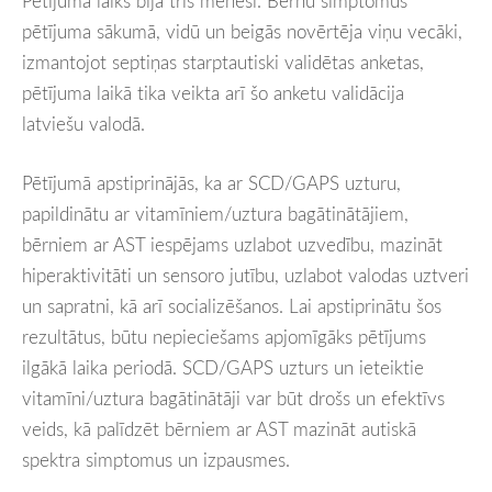
Pētījuma laiks bija trīs mēneši. Bērnu simptomus
pētījuma sākumā, vidū un beigās novērtēja viņu vecāki,
izmantojot septiņas starptautiski validētas anketas,
pētījuma laikā tika veikta arī šo anketu validācija
latviešu valodā.
Pētījumā apstiprinājās, ka ar SCD/GAPS uzturu,
papildinātu ar vitamīniem/uztura bagātinātājiem,
bērniem ar AST iespējams uzlabot uzvedību, mazināt
hiperaktivitāti un sensoro jutību, uzlabot valodas uztveri
un sapratni, kā arī socializēšanos. Lai apstiprinātu šos
rezultātus, būtu nepieciešams apjomīgāks pētījums
ilgākā laika periodā. SCD/GAPS uzturs un ieteiktie
vitamīni/uztura bagātinātāji var būt drošs un efektīvs
veids, kā palīdzēt bērniem ar AST mazināt autiskā
spektra simptomus un izpausmes.