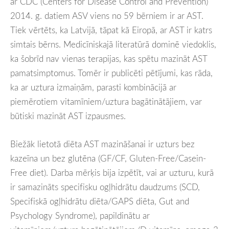
ar CDC (Centers for Disease Control and Prevention)
2014. g. datiem ASV viens no 59 bērniem ir ar AST.
Tiek vērtēts, ka Latvijā, tāpat kā Eiropā, ar AST ir katrs
simtais bērns. Medicīniskajā literatūrā dominē viedoklis,
ka šobrīd nav vienas terapijas, kas spētu mazināt AST
pamatsimptomus. Tomēr ir publicēti pētījumi, kas rāda,
ka ar uztura izmaiņām, parasti kombinācijā ar
piemērotiem vitamīniem/uztura bagātinātājiem, var
būtiski mazināt AST izpausmes.
Biežāk lietotā diēta AST mazināšanai ir uzturs bez
kazeīna un bez glutēna (GF/CF, Gluten-Free/Casein-
Free diet). Darba mērķis bija izpētīt, vai ar uzturu, kurā
ir samazināts specifisku ogļhidrātu daudzums (SCD,
Specifiskā ogļhidrātu diēta/GAPS diēta, Gut and
Psychology Syndrome), papildinātu ar