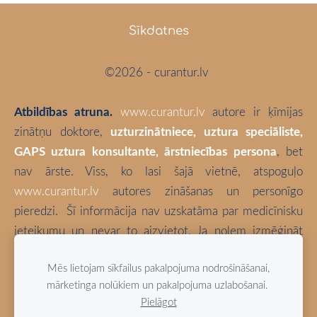
Sīkdatnes
©2026 - curantur.lv
Atbildības atruna.
www.curantur.lv
autore ir ķīmijas
zinātņu doktore,
uzturzinātniece, uztura speciāliste,
GAPS uztura konsultante, ārstniecības persona
, bet
nav ārste. Viss, ko lasi šajā vietnē, atspoguļo
www.curantur.lv
autores zināšanas un personīgo
pieredzi.
Šī informācija nav uzskatāma par medicīnisku
ieteikumu un nevar to aizvietot. Ja nolem izmēģināt
kaut ko no šeit aprakstītā, tā ir tikai un vienīgi Tava
Mēs lietojam sīkfailus pakalpojuma nodrošināšanai,
atbildība. Izvēlies būt vesels!
mārketinga nolūkiem un pakalpojuma uzlabošanai.
Pielāgot
Blogā izmantotas bloga autores fotogrāfijas (ja vien nav