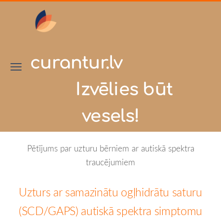
curantur.lv
Izvēlies būt
vesels!
Pētījums par uzturu bērniem ar autiskā spektra
traucējumiem
Uzturs ar samazinātu ogļhidrātu saturu
(SCD/GAPS) autiskā spektra simptomu