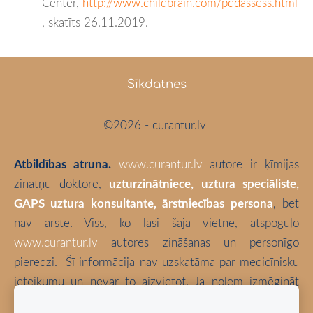
Center,
http://www.childbrain.com/pddassess.html
, skatīts 26.11.2019.
Sīkdatnes
©2026 - curantur.lv
Atbildības atruna.
www.curantur.lv
autore ir ķīmijas
zinātņu doktore,
uzturzinātniece, uztura speciāliste,
GAPS uztura konsultante, ārstniecības persona
, bet
nav ārste. Viss, ko lasi šajā vietnē, atspoguļo
www.curantur.lv
autores zināšanas un personīgo
pieredzi.
Šī informācija nav uzskatāma par medicīnisku
ieteikumu un nevar to aizvietot. Ja nolem izmēģināt
kaut ko no šeit aprakstītā, tā ir tikai un vienīgi Tava