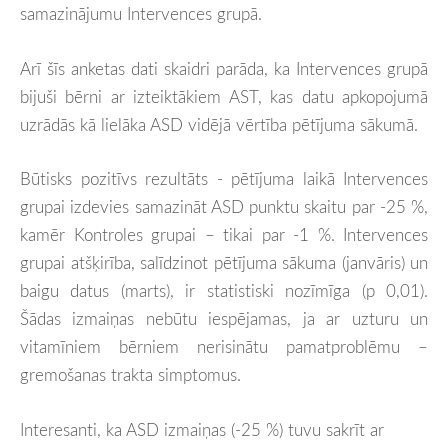
samazinājumu Intervences grupā.
Arī šīs anketas dati skaidri parāda, ka Intervences grupā
bijuši bērni ar izteiktākiem AST, kas datu apkopojumā
uzrādās kā lielāka ASD vidējā vērtība pētījuma sākumā.
Būtisks pozitīvs rezultāts - pētījuma laikā Intervences
grupai izdevies samazināt ASD punktu skaitu par -25 %,
kamēr Kontroles grupai – tikai par -1 %. Intervences
grupai atšķirība, salīdzinot pētījuma sākuma (janvāris) un
baigu datus (marts), ir statistiski nozīmīga (p 0,01).
Šādas izmaiņas nebūtu iespējamas, ja ar uzturu un
vitamīniem bērniem nerisinātu pamatproblēmu –
gremošanas trakta simptomus.
Interesanti, ka ASD izmaiņas (-25 %) tuvu sakrīt ar