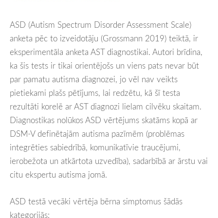
ASD (Autism Spectrum Disorder Assessment Scale)
anketa pēc to izveidotāju (Grossmann 2019) teiktā, ir
eksperimentāla anketa AST diagnostikai. Autori brīdina,
ka šis tests ir tikai orientējošs un viens pats nevar būt
par pamatu autisma diagnozei, jo vēl nav veikts
pietiekami plašs pētījums, lai redzētu, kā šī testa
rezultāti korelē ar AST diagnozi lielam cilvēku skaitam.
Diagnostikas nolūkos ASD vērtējums skatāms kopā ar
DSM-V definētajām autisma pazīmēm (problēmas
integrēties sabiedrībā, komunikatīvie traucējumi,
ierobežota un atkārtota uzvedība), sadarbībā ar ārstu vai
citu ekspertu autisma jomā.
ASD testā vecāki vērtēja bērna simptomus šādās
kategorijās: