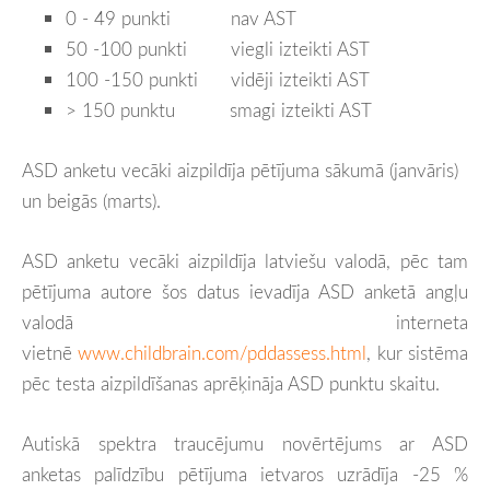
0 - 49 punkti nav AST
50 -100 punkti viegli izteikti AST
100 -150 punkti vidēji izteikti AST
> 150 punktu smagi izteikti AST
ASD anketu vecāki aizpildīja pētījuma sākumā (janvāris)
un beigās (marts).
ASD anketu vecāki aizpildīja latviešu valodā, pēc tam
pētījuma autore šos datus ievadīja ASD anketā angļu
valodā interneta
vietnē
www.childbrain.com/pddassess.html
, kur sistēma
pēc testa aizpildīšanas aprēķināja ASD punktu skaitu.
Autiskā spektra traucējumu novērtējums ar ASD
anketas palīdzību pētījuma ietvaros uzrādīja -25 %