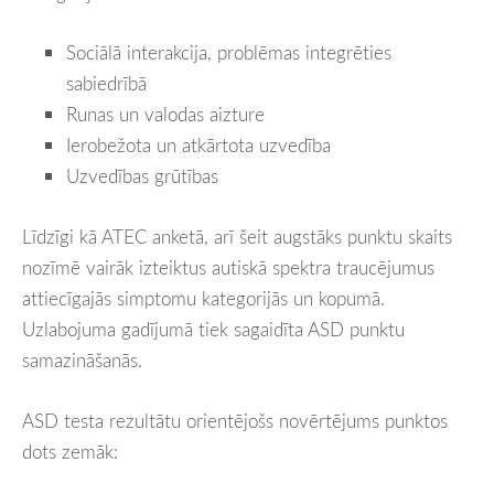
Sociālā interakcija, problēmas integrēties
sabiedrībā
Runas un valodas aizture
Ierobežota un atkārtota uzvedība
Uzvedības grūtības
Līdzīgi kā ATEC anketā, arī šeit augstāks punktu skaits
nozīmē vairāk izteiktus autiskā spektra traucējumus
attiecīgajās simptomu kategorijās un kopumā.
Uzlabojuma gadījumā tiek sagaidīta ASD punktu
samazināšanās.
ASD testa rezultātu orientējošs novērtējums punktos
dots zemāk: