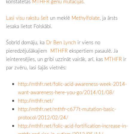
konstatētas
MTHFR gēnu mutācijas
.
Lasi visu rakstu šeit
un meklē
Methylfolate
, ja ārsts
iesaka lietot Folskābi.
Šobrīd domāju, ka
Dr Ben Lynch
ir viens no
pieredzējušākajiem
MTHFR
ekspertiem pasaulē. Ja
ieinteresējies, un gribi uzzināt vairāk, arī, kas
MTHFR
ir
par zvēru, lasi šajās vietnēs:
http://mthfr.net/folic-acid-awareness-week-2014-
want-awareness-here-you-go/2014/01/08/
http://mthfr.net/
http://mthfr.net/mthfr-c677t-mutation-basic-
protocol/2012/02/24/
http://mthfr.net/folic-acid-fortification-increase-in-