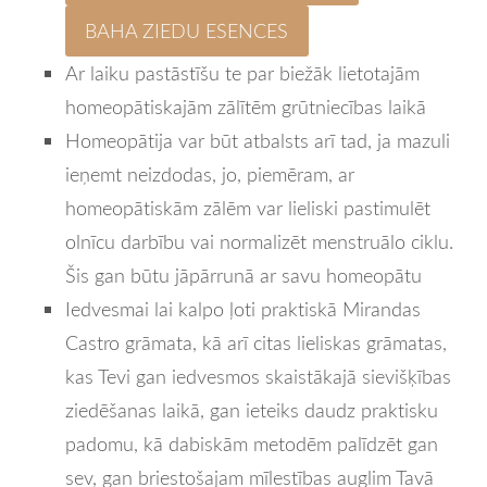
BAHA ZIEDU ESENCES
Ar laiku pastāstīšu te par biežāk lietotajām
homeopātiskajām zālītēm grūtniecības laikā
Homeopātija var būt atbalsts arī tad, ja mazuli
ieņemt neizdodas, jo, piemēram, ar
homeopātiskām zālēm var lieliski pastimulēt
olnīcu darbību vai normalizēt menstruālo ciklu.
Šis gan būtu jāpārrunā ar savu homeopātu
Iedvesmai lai kalpo ļoti praktiskā Mirandas
Castro grāmata, kā arī citas lieliskas grāmatas,
kas Tevi gan iedvesmos skaistākajā sievišķības
ziedēšanas laikā, gan ieteiks daudz praktisku
padomu, kā dabiskām metodēm palīdzēt gan
sev, gan briestošajam mīlestības auglim Tavā