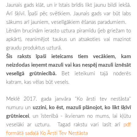
Jaunais gads klāt, un ir īstais brīdis likt jaunu bildi iekšā.
Arī šķīvī. Īpaši pēc svētkiem. Jaunais gads var būt labs
sākums arī jauniem, veselīgākiem ēšanas paradumiem.
Lēnām brucinām ierasto uztura piramīdu (jeb griežam to
apkārt), reanimējot taukus un atsakoties vai mazinot
graudu produktus uzturā.
Šis raksts īpaši ieteicams tiem vecākiem, kam
neizdodas ieņemt mazuli vai kas nespēj mazuli iznēsāt
veselīgā grūtniecībā.
Bet ieteikumi tajā noderēs
katram, kas vēlas būt vesels.
Meklē 2017. gada janvāra "Ko ārsti tev nestāsta"
numuru un
uzzini, ko ēst, mazuli plānojot, ko likt šķīvī
grūtniecei
, un īstenībā - ikvienam no mums, lai kļūtu
veselāki ar uzturu. Tagad rakstu vari lasīt arī
pdf
formātā sadaļā Ko Ārsti Tev Nestāsta