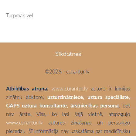
Turpmāk vēl
Sīkdatnes
©2026 - curantur.lv
Atbildības atruna.
www.curantur.lv
autore ir ķīmijas
zinātņu doktore,
uzturzinātniece, uztura speciāliste,
GAPS uztura konsultante, ārstniecības persona
, bet
nav ārste. Viss, ko lasi šajā vietnē, atspoguļo
www.curantur.lv
autores zināšanas un personīgo
pieredzi.
Šī informācija nav uzskatāma par medicīnisku