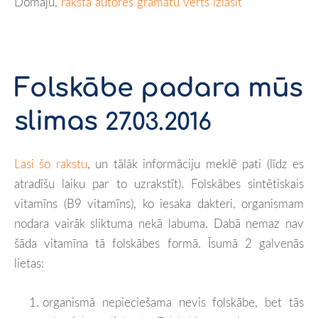
Domāju,
raksta autores grāmatu vērts izlasīt
Folskābe padara mūs
slimas
27.03.2016
Lasi šo rakstu
, un tālāk informāciju meklē pati (līdz es
atradīšu laiku par to uzrakstīt). Folskābes sintētiskais
vitamīns (B9 vitamīns), ko iesaka dakteri, organismam
nodara vairāk sliktuma nekā labuma. Dabā nemaz nav
šāda vitamīna tā folskābes formā. Īsumā 2 galvenās
lietas:
organismā nepieciešama nevis folskābe, bet tās