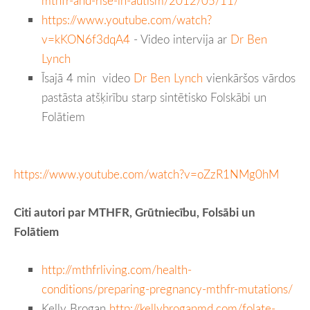
mthfr-and-rise-in-autism/2012/05/11/
https://www.youtube.com/watch?
v=kKON6f3dqA4
- Video intervija ar
Dr Ben
Lynch
Īsajā 4 min video
Dr Ben Lynch
vienkāršos vārdos
pastāsta atšķirību starp sintētisko Folskābi un
Folātiem
https://www.youtube.com/watch?v=oZzR1NMg0hM
Citi autori par MTHFR, Grūtniecību, Folsābi un
Folātiem
http://mthfrliving.com/health-
conditions/preparing-pregnancy-mthfr-mutations/
Kelly Brogan
http://kellybroganmd.com/folate-