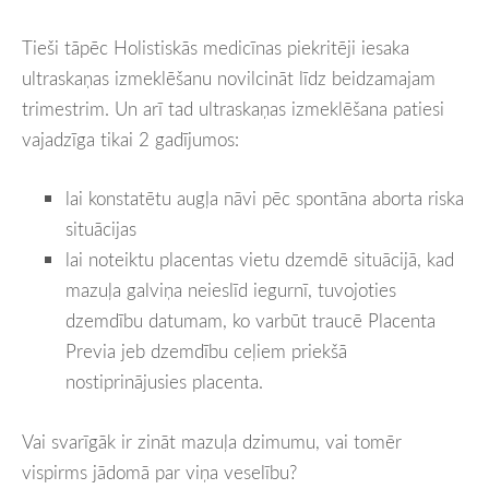
Tieši tāpēc Holistiskās medicīnas piekritēji iesaka
ultraskaņas izmeklēšanu novilcināt līdz beidzamajam
trimestrim. Un arī tad ultraskaņas izmeklēšana patiesi
vajadzīga tikai 2 gadījumos:
lai konstatētu augļa nāvi pēc spontāna aborta riska
situācijas
lai noteiktu placentas vietu dzemdē situācijā, kad
mazuļa galviņa neieslīd iegurnī, tuvojoties
dzemdību datumam, ko varbūt traucē Placenta
Previa jeb dzemdību ceļiem priekšā
nostiprinājusies placenta.
Vai svarīgāk ir zināt mazuļa dzimumu, vai tomēr
vispirms jādomā par viņa veselību?