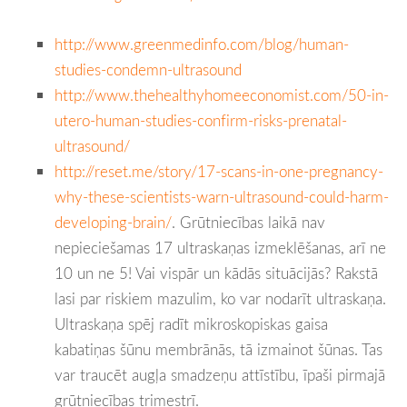
http://www.greenmedinfo.com/
blog/human-
studies-condemn-
ultrasound
http://www.thehealthyhomeeconomist.com/50-in-
utero-human-studies-confirm-risks-prenatal-
ultrasound/
http://reset.me/story/17-scans-in-one-pregnancy-
why-these-scientists-warn-ultrasound-could-harm-
developing-brain/
. Grūtniecības laikā nav
nepieciešamas 17 ultraskaņas izmeklēšanas, arī ne
10 un ne 5! Vai vispār un kādās situācijās? Rakstā
lasi par riskiem mazulim, ko var nodarīt ultraskaņa.
Ultraskaņa spēj radīt mikroskopiskas gaisa
kabatiņas šūnu membrānās, tā izmainot šūnas. Tas
var traucēt augļa smadzeņu attīstību, īpaši pirmajā
grūtniecības trimestrī.