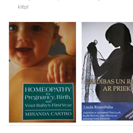
klēpī