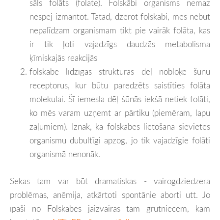
sāls folāts (folate). Folskābi organisms nemaz
nespēj izmantot. Tātad, dzerot folskābi, mēs nebūt
nepalīdzam organismam tikt pie vairāk folāta, kas
ir tik ļoti vajadzīgs daudzās metabolisma
ķīmiskajās reakcijās
folskābe līdzīgās struktūras dēļ nobloķē šūnu
receptorus, kur būtu paredzēts saistīties folāta
molekulai. Šī iemesla dēļ šūnās iekšā netiek folāti,
ko mēs varam uzņemt ar pārtiku (piemēram, lapu
zaļumiem). Iznāk, ka folskābes lietošana sievietes
organismu dubultīgi apzog, jo tik vajadzīgie folāti
organismā nenonāk.
Sekas tam var būt dramatiskas - vairogdziedzera
problēmas, anēmija, atkārtoti spontānie aborti utt. Jo
īpaši no Folskābes jāizvairās tām grūtniecēm, kam