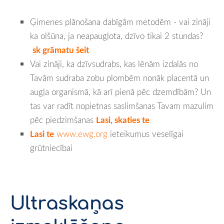
Ģimenes plānošana dabīgām metodēm - vai zināji
ka olšūna, ja neapaugļota, dzīvo tikai 2 stundas?
sk grāmatu šeit
Vai zināji, ka dzīvsudrabs, kas lēnām izdalās no
Tavām sudraba zobu plombēm nonāk placentā un
augļa organismā, kā arī pienā pēc dzemdībām? Un
tas var radīt nopietnas saslimšanas Tavam mazulim
pēc piedzimšanas
Lasi, skaties te
Lasi te
www.ewg.org
ieteikumus veselīgai
grūtniecībai
Ultraskaņas