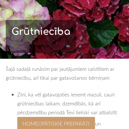
Grūtniecība
.
Šajā sadaļā runāsim par jautājumiem saistītiem ar
grūtniecību, arī tikai par gatavošanos bērniņam
Zini, ka vēl gatavojoties ieņemt mazuli, cauri
grūtniecības laikam, dzemdībās, kā arī
pēcdzemdību periodā Tevi lieliski var atbalstīt
HOMEOPĀTISKIE PREPARĀTI
un