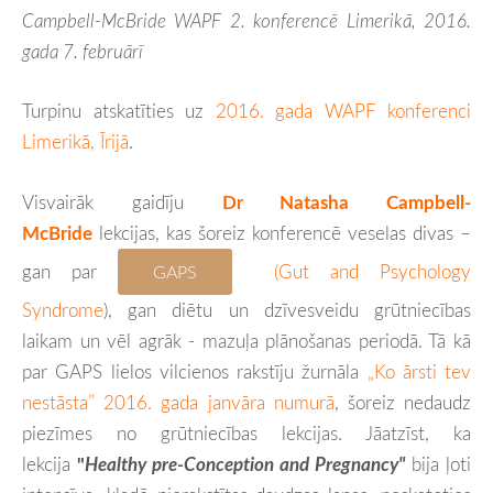
Campbell-McBride WAPF 2. konferencē Limerikā, 2016.
gada 7. februārī
Turpinu atskatīties uz
2016. gada WAPF konferenci
Limerikā, Īrijā
.
Visvairāk gaidīju
Dr Natasha Campbell-
McBride
lekcijas, kas šoreiz konferencē veselas divas –
gan par
(Gut and Psychology
GAPS
Syndrome
), gan diētu un dzīvesveidu grūtniecības
laikam un vēl agrāk - mazuļa plānošanas periodā. Tā kā
par GAPS lielos vilcienos rakstīju žurnāla
„Ko ārsti tev
nestāsta” 2016. gada janvāra numurā
, šoreiz nedaudz
piezīmes no grūtniecības lekcijas. Jāatzīst, ka
lekcija
"
Healthy pre-Conception and Pregnancy"
bija ļoti