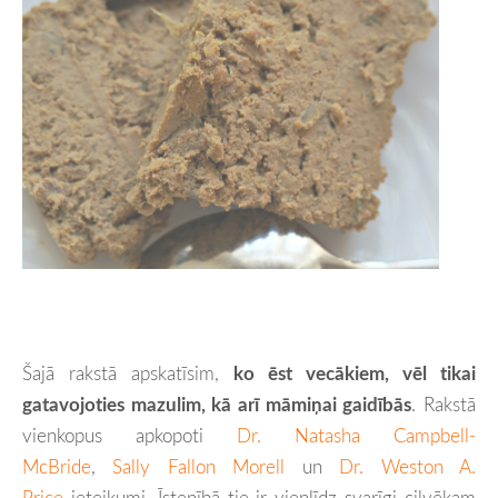
Šajā rakstā apskatīsim,
ko ēst vecākiem, vēl tikai
gatavojoties mazulim, kā arī māmiņai gaidībās
. Rakstā
vienkopus apkopoti
Dr. Natasha Campbell-
McBride
,
Sally Fallon Morell
un
Dr. Weston A.
Price
ieteikumi. Īstenībā tie ir vienlīdz svarīgi cilvēkam