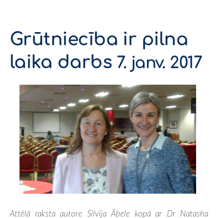
Grūtniecība ir pilna
laika darbs
7. janv. 2017
Attēlā raksta autore Silvija Ābele kopā ar Dr Natasha