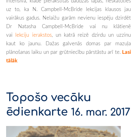
intensīva, kladē pierakstītas daudzas lapas, neskatoties
uz to, ka N. Campbell-McBride lekcijas klausos jau
vairākus gadus. Nelaižu garām nevienu iespēju dzirdēt
Dr Natasha Campbell-McBride vai nu klātienē
vai
lekciju ierakstos
, un katrā reizē dzirdu un uzzinu
kaut ko jaunu. Dažas galvenās domas par mazuļa
plānošanas laiku un par grūtniecību pārstāstu arī te.
Lasi
tālāk
Topošo vecāku
ēdienkarte
16. mar. 2017