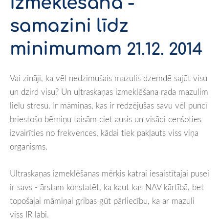
izmeklēšana -
samazini līdz
minimumam
21.12. 2014
Vai zināji, ka vēl nedzimušais mazulis dzemdē sajūt visu
un dzird visu? Un ultraskaņas izmeklēšana rada mazulim
lielu stresu. Ir māmiņas, kas ir redzējušas savu vēl puncī
briestošo bērniņu taisām ciet ausis un visādi cenšoties
izvairīties no frekvences, kādai tiek pakļauts viss viņa
organisms.
Ultraskaņas izmeklēšanas mērķis katrai iesaistītajai pusei
ir savs - ārstam konstatēt, ka kaut kas NAV kārtībā, bet
topošajai māmiņai gribas gūt pārliecību, ka ar mazuli
viss IR labi.