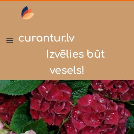
curantur.lv
Izvēlies būt
vesels!