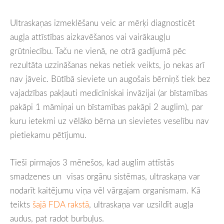
Ultraskaņas izmeklēšanu veic ar mērķi diagnosticēt
augļa attīstības aizkavēšanos vai vairākaugļu
grūtniecību. Taču ne vienā, ne otrā gadījumā pēc
rezultāta uzzināšanas nekas netiek veikts, jo nekas arī
nav jāveic. Būtībā sieviete un augošais bērniņš tiek bez
vajadzības pakļauti medicīniskai invāzijai (ar bīstamības
pakāpi 1 māmiņai un bīstamības pakāpi 2 auglim), par
kuru ietekmi uz vēlāko bērna un sievietes veselību nav
pietiekamu pētījumu.
Tieši pirmajos 3 mēnešos, kad auglim attīstās
smadzenes un visas orgānu sistēmas, ultraskaņa var
nodarīt kaitējumu viņa vēl vārgajam organismam. Kā
teikts
šajā FDA rakstā
, ultraskaņa var uzsildīt augļa
audus, pat radot burbuļus.