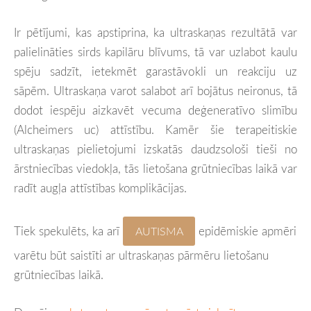
Ir pētījumi, kas apstiprina, ka ultraskaņas rezultātā var
palielināties sirds kap
ilāru blīvums, tā var uzlabot kaulu
spēju sadzīt, ietekmēt garastāvokli un reakciju uz
sāpēm. Ultraskaņa varot salabot arī bojātus neironus, tā
dodot iespēju aizkavēt vecuma deģeneratīvo slimību
(Alcheimers uc) attīstību. Kamēr šie terapeitiskie
ultraskaņas pielietojumi izskatās daudzsološi tieši no
ārstniecības viedokļa, tās lietošana grūtniecības laikā var
radīt augļa attīstības komplikācijas.
Tiek spekulēts, ka arī
epidēmiskie apmēri
AUTISMA
varētu būt saistīti ar ultraskaņas pārmēru lietošanu
grūtniecības laikā.