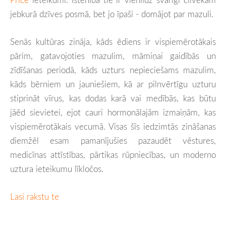
jebkurā dzīves posmā, bet jo īpaši - domājot par mazuli.
Senās kultūras zināja, kāds ēdiens ir vispiemērotākais
pārim, gatavojoties mazulim, māmiņai gaidībās un
zīdīšanas periodā, kāds uzturs nepieciešams mazulim,
kāds bērniem un jauniešiem, kā ar pilnvērtīgu uzturu
stiprināt vīrus, kas dodas karā vai medībās, kas būtu
jāēd sievietei, ejot cauri hormonālajām izmaiņām, kas
vispiemērotākais vecumā. Visas šīs iedzimtās zināšanas
diemžēl esam pamanījušies pazaudēt vēstures,
medicīnas attīstības, pārtikas rūpniecības, un moderno
uztura ieteikumu līkločos.
Lasi rakstu te