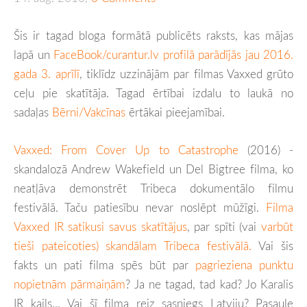
Šis ir tagad bloga formātā publicēts raksts, kas mājas
lapā un
FaceBook/curantur.lv profilā parādījās jau 2016.
gada 3. aprīlī
, tiklīdz uzzinājām par filmas Vaxxed grūto
ceļu pie skatītāja. Tagad ērtībai izdalu to laukā no
sadaļas
Bērni/Vakcīnas
ērtākai pieejamībai.
Vaxxed: From Cover Up to Catastrophe
(2016) -
skandalozā Andrew Wakefield un Del Bigtree filma, ko
neatļāva demonstrēt Tribeca dokumentālo filmu
festivālā. Taču patiesību nevar noslēpt mūžīgi.
Filma
Vaxxed IR satikusi savus skatītājus
, par spīti (vai
varbūt
tieši pateicoties) skandālam Tribeca festivālā.
Vai šis
fakts un pati filma spēs būt par
pagrieziena punktu
nopietnām pārmaiņām
? Ja ne tagad, tad kad? Jo Karalis
IR kails... Vai šī filma reiz sasniegs Latviju? Pasaule