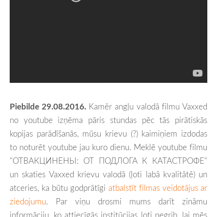
Piebilde 29.08.2016.
Kamēr angļu valodā filmu Vaxxed
no youtube izņēma pāris stundas pēc tās pirātiskās
kopijas parādīšanās, mūsu krievu (?) kaimiņiem izdodas
to noturēt youtube jau kuro dienu. Meklē youtube filmu
"ОТВАКЦИНЕНЫ: ОТ ПОДЛОГА К КАТАСТРОФЕ"
un skaties Vaxxed krievu valodā (ļoti labā kvalitātē) un
atceries, ka būtu godprātīgi
atbalstīt filmas veidotājus ar
ziedojumu
. Par viņu drosmi mums darīt zināmu
informāciju, ko attiecīgās institūcijas ļoti negrib, lai mēs