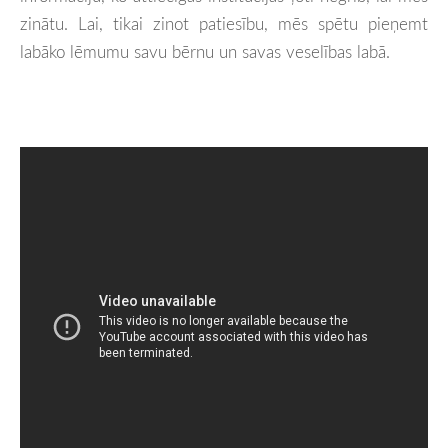
zinātu. Lai, tikai zinot patiesību, mēs spētu pieņemt
labāko lēmumu savu bērnu un savas veselības labā.