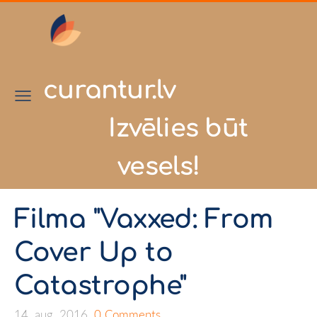
curantur.lv
Izvēlies būt
vesels!
Filma "Vaxxed: From
Cover Up to
Catastrophe"
14. aug. 2016,
0 Comments