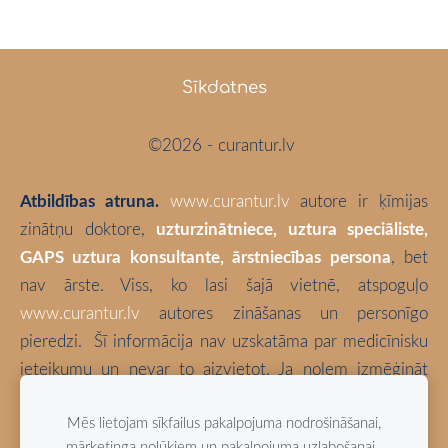
Sīkdatnes
©2026 - curantur.lv
Atbildības atruna.
www.curantur.lv
autore ir ķīmijas
zinātņu doktore,
uzturzinātniece, uztura speciāliste,
GAPS uztura konsultante, ārstniecības persona
, bet
nav ārste. Viss, ko lasi šajā vietnē, atspoguļo
www.curantur.lv
autores zināšanas un personīgo
pieredzi.
Šī informācija nav uzskatāma par medicīnisku
ieteikumu un nevar to aizvietot. Ja nolem izmēģināt
kaut ko no šeit aprakstītā, tā ir tikai un vienīgi Tava
Mēs lietojam sīkfailus pakalpojuma nodrošināšanai,
atbildība. Izvēlies būt vesels!
mārketinga nolūkiem un pakalpojuma uzlabošanai.