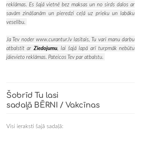
reklāmas. Es šajā vietnē bez maksas un no sirds dalos ar
savām zināšanām un pieredzi ceļā uz prieku un labāku
veselību.
Ja Tev noder
www.curantur.lv
lasītais, Tu vari manu darbu
atbalstīt ar
Ziedojumu
, lai šajā lapā arī turpmāk nebūtu
jāievieto reklāmas. Pateicos Tev par atbalstu.
Šobrīd Tu lasi
sadaļā
BĒRNI / Vakcīnas
Visi ieraksti šajā sadaļā: