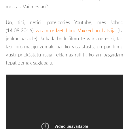
mostas. Vai mēs arī?
Un, tici, netici, pateicoties Youtube, mēs šobrīd
(14.08.2016)
varam redzēt filmu Vaxxed arī Latvijā
(kā
jebkur pasaulē). Ja kādā brīdī filmu te vairs neredzi, tad
lasi informāciju zemāk, par ko viss stāsts, un par filmu
gūsti priekšstatu īsajā reklāmas rullītī, ko arī pagaidām
tepat zemāk saglabāju.