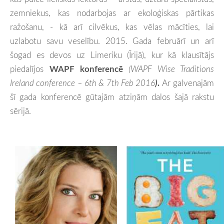
zemniekus, kas nodarbojas ar ekoloģiskas pārtikas
ražošanu, - kā arī cilvēkus, kas vēlas mācīties, lai
uzlabotu savu veselību. 2015. Gada februārī un arī
šogad es devos uz Limeriku (Īrijā), kur kā klausītājs
piedalījos
WAPF konferencē
(
WAPF Wise Traditions
Ireland conference – 6th & 7th Feb 2016
)
.
Ar galvenajām
šī gada konferencē
gūtajām atziņām dalos šajā rakstu
sērijā.