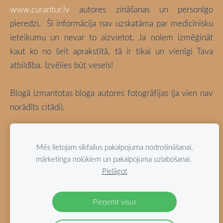
www.curantur.lv
autores zināšanas un personīgo
pieredzi.
Šī informācija nav uzskatāma par medicīnisku
ieteikumu un nevar to aizvietot. Ja nolem izmēģināt
kaut ko no šeit aprakstītā, tā ir tikai un vienīgi Tava
atbildība. Izvēlies būt vesels!
Blogā izmantotas bloga autores fotogrāfijas (ja vien nav
norādīts citādi).
Mēs lietojam sīkfailus pakalpojuma nodrošināšanai,
mārketinga nolūkiem un pakalpojuma uzlabošanai.
Pielāgot
Pieņemt visus