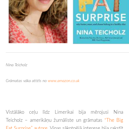
Nina Teicholz
Grāmatas vāka attēls no
www.amazon.co.uk
Vistālāko ceļu līdz Limerikai bija mērojusi Nina
Teicholz – amerikāņu žurnāliste un grāmatas
“The Big
Fat Surprise” autore
. Viņas sākotnējā interese bija rakstīt