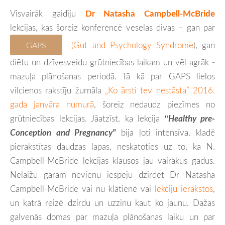
Visvairāk gaidīju
Dr Natasha Campbell-McBride
lekcijas, kas šoreiz konferencē veselas divas – gan par
(Gut and Psychology Syndrome
), gan
GAPS
diētu un dzīvesveidu grūtniecības laikam un vēl agrāk -
mazuļa plānošanas periodā. Tā kā par GAPS lielos
vilcienos rakstīju žurnāla
„Ko ārsti tev nestāsta” 2016.
gada janvāra numurā
, šoreiz nedaudz piezīmes no
grūtniecības lekcijas. Jāatzīst, ka lekcija
"
Healthy pre-
Conception and Pregnancy"
bija ļoti intensīva, kladē
pierakstītas daudzas lapas, neskatoties uz to, ka N.
Campbell-McBride lekcijas klausos jau vairākus gadus.
Nelaižu garām nevienu iespēju dzirdēt Dr Natasha
Campbell-McBride vai nu klātienē vai
lekciju ierakstos
,
un katrā reizē dzirdu un uzzinu kaut ko jaunu. Dažas
galvenās domas par mazuļa plānošanas laiku un par