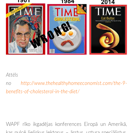
Attēls
no
http://www.thehealthyhomeeconomist.com/the-9-
benefits-of-cholesterol-in-the-diet/
WAPF rīko ikgadējas konferences Eiropā un Amerikā,
kas pulcē lieliskus lektorus – ārstus, uztura speciālistus,