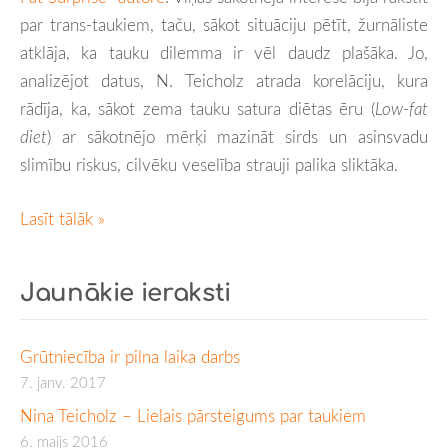
par trans-taukiem, taču, sākot situāciju pētīt, žurnāliste
atklāja, ka tauku dilemma ir vēl daudz plašāka. Jo,
analizējot datus, N. Teicholz atrada korelāciju, kura
rādīja, ka, sākot zema tauku satura diētas ēru (
Low-fat
diet
) ar sākotnējo mērķi mazināt sirds un asinsvadu
slimību riskus, cilvēku veselība strauji palika sliktāka.
Lasīt tālāk »
Jaunākie ieraksti
Grūtniecība ir pilna laika darbs
7. janv. 2017
Nina Teicholz – Lielais pārsteigums par taukiem
6. maijs 2016