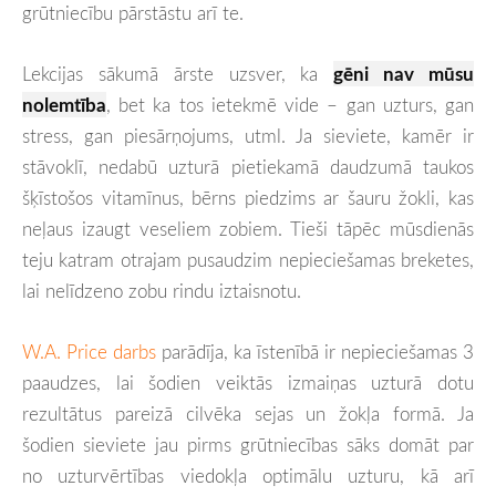
grūtniecību pārstāstu arī te.
Lekcijas sākumā ārste uzsver, ka
gēni nav mūsu
nolemtība
, bet ka tos ietekmē vide – gan uzturs, gan
stress, gan piesārņojums, utml. Ja sieviete, kamēr ir
stāvoklī, nedabū uzturā pietiekamā daudzumā taukos
šķīstošos vitamīnus, bērns piedzims ar šauru žokli, kas
neļaus izaugt veseliem zobiem. Tieši tāpēc mūsdienās
teju katram otrajam pusaudzim nepieciešamas breketes,
lai nelīdzeno zobu rindu iztaisnotu.
W.A. Price darbs
parādīja, ka īstenībā ir nepieciešamas 3
paaudzes, lai šodien veiktās izmaiņas uzturā dotu
rezultātus pareizā cilvēka sejas un žokļa formā. Ja
šodien sieviete jau pirms grūtniecības sāks domāt par
no uzturvērtības viedokļa optimālu uzturu, kā arī