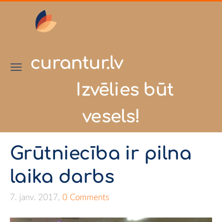
curantur.lv
Izvēlies būt
vesels!
Grūtniecība ir pilna
laika darbs
7. janv. 2017,
0 Comments