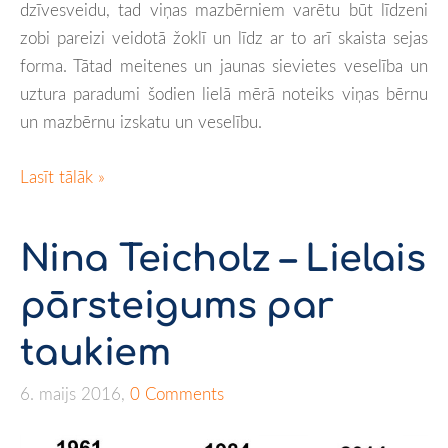
dzīvesveidu, tad viņas mazbērniem varētu būt līdzeni
zobi pareizi veidotā žoklī un līdz ar to arī skaista sejas
forma. Tātad meitenes un jaunas sievietes veselība un
uztura paradumi šodien lielā mērā noteiks viņas bērnu
un mazbērnu izskatu un veselību.
Lasīt tālāk »
Nina Teicholz – Lielais
pārsteigums par
taukiem
6. maijs 2016,
0 Comments