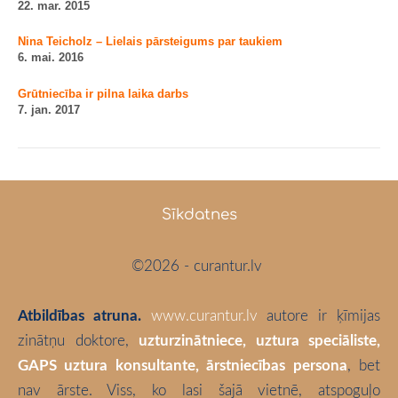
22. mar. 2015
Nina Teicholz – Lielais pārsteigums par taukiem
6. mai. 2016
Grūtniecība ir pilna laika darbs
7. jan. 2017
Sīkdatnes
©2026 - curantur.lv
Atbildības atruna.
www.curantur.lv
autore ir ķīmijas
zinātņu doktore,
uzturzinātniece, uztura speciāliste,
GAPS uztura konsultante, ārstniecības persona
, bet
nav ārste. Viss, ko lasi šajā vietnē, atspoguļo