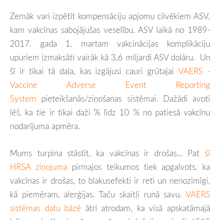
Zemāk vari izpētīt kompensāciju apjomu cilvēkiem ASV,
kam vakcīnas sabojājušas veselību. ASV laikā no 1989-
2017. gada 1. martam vakcinācijas komplikāciju
upuriem izmaksāti vairāk kā 3,6 miljardi ASV dolāru. Un
šī ir tikai tā daļa, kas izgājusi cauri grūtajai
VAERS -
Vaccine Adverse Event Reporting
System
pieteikšanās/ziņošanas sistēmai. Dažādi avoti
lēš, ka tie ir tikai daži % līdz 10 % no patiesā vakcīnu
nodarījuma apmēra.
Mums turpina stāstīt, ka vakcīnas ir drošas... Pat
šī
HRSA ziņojuma
pirmajos teikumos tiek apgalvots, ka
vakcīnas ir drošas, to blakusefekti ir reti un nenozīmīgi,
kā piemēram, alerģijas. Taču skaitļi runā savu.
VAERS
sistēmas datu bāzē
ātri atrodam, ka visā apskatāmajā