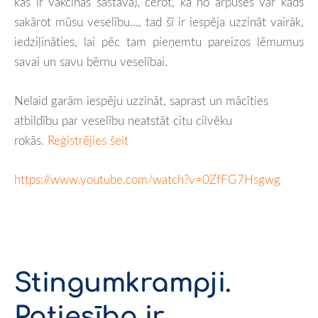
kas ir vakcīnas sastāvā), cerot, ka no ārpuses var kāds
sakārot mūsu veselību..., tad šī ir iespēja uzzināt vairāk,
iedziļināties, lai pēc tam pieņemtu pareizos lēmumus
savai un savu bērnu veselībai.
Nelaid garām iespēju uzzināt, saprast un mācīties
atbildību par veselību neatstāt citu cilvēku
rokās.
Reģistrējies šeit
https://www.youtube.com/watch?v=0ZfFG7Hsgwg
Stingumkrampji.
Patiesība ir