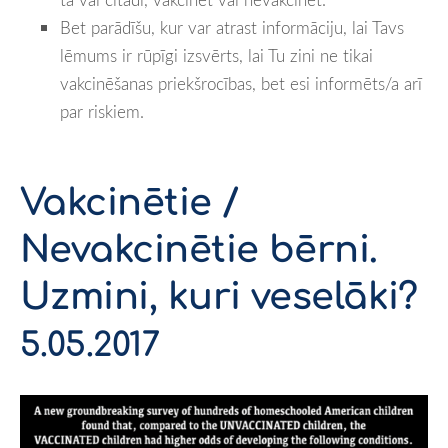
Bet parādīšu, kur var atrast informāciju, lai Tavs
lēmums ir rūpīgi izsvērts, lai Tu zini ne tikai
vakcinēšanas priekšrocības, bet esi informēts/a arī
par riskiem.
Vakcinētie /
Nevakcinētie bērni.
Uzmini, kuri veselāki?
5.05.2017