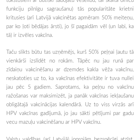
funkciju pilnīgu sagraušanu) tās popularitāte krietni
kritusies (arī Latvijā vakcinētas apmēram 50% meiteņu,
par ko ļoti bēdājas ārsti), jo šī pagaidām vēl (un labi, ka
tā) ir izvēles vakcīna.
Taču slikts būtu tas uzņēmējs, kurš 50% peļņai ļautu tā
vienkārši izslīdēt no rokām. Tāpēc nu jau runā par
zīdaiņu vakcinēšanu ar dzemdes kakla vēža vakcīnu,
neskatoties uz to, ka vakcīnas efektivitāte ir tuva nullei
jau pēc 5 gadiem. Saprotams, ka peļņu no vakcīnu
ražošanas var maksimizēt, ja panāk vakcīnas iekļaušanu
obligātajā vakcinācijas kalendārā. Uz to viss virzās arī
HPV vakcīnas gadījumā, jo jau sākti pētījumi par gadu
vecu mazuļu vakcinēšanu ar HPV vakcīnu.
Valstu valdības (arī Latvijā) joprojām bezspēcīgi atzīst,