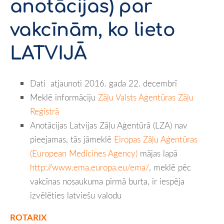
anotācijas) par
vakcīnām, ko lieto
LATVIJĀ
Dati atjaunoti 2016. gada 22. decembrī
Meklē informāciju
Zāļu Valsts Aģentūras Zāļu
Reģistrā
Anotācijas Latvijas Zāļu Aģentūrā (LZA) nav
pieejamas, tās jāmeklē
Eiropas Zāļu Aģentūras
(European Medicines Agency)
mājas lapā
http://www.ema.europa.eu/ema/
, meklē pēc
vakcīnas nosaukuma pirmā burta, ir iespēja
izvēlēties latviešu valodu
ROTARIX