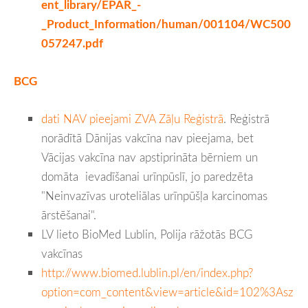
ent_library/EPAR_-
_Product_Information/human/001104/WC500
057247.pdf
BCG
dati NAV pieejami ZVA Zāļu Reģistrā
. Reģistrā
norādītā Dānijas vakcīna nav pieejama, bet
Vācijas vakcīna nav apstiprināta bērniem un
domāta ievadīšanai urīnpūslī, jo paredzēta
"Neinvazīvas uroteliālas urīnpūšļa karcinomas
ārstēšanai".
LV lieto BioMed Lublin, Polija rāžotās BCG
vakcīnas
http://www.biomed.lublin.pl/en/index.php?
option=com_content&view=article&id=102%3Asz