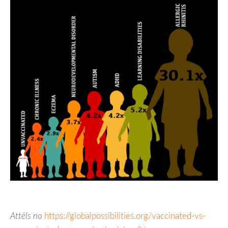
Attēls no
https://globalpossibilities.org/vaccinated-vs-