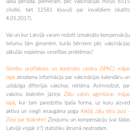
laika periodā, piemēram, pēc vakcinācijas miruši 6515
cilvēki, bet 12581 kļuvuši par invalīdiem (skatīts
4.05.2017).
Vai un kur Latvijā varam redzēt izmaksāto kompensāciju
lielumu tām ģimenēm, kurās bērniem pēc vakcinācijas
sākušās nopietnas veselības problēmas?
Slimību profilakses un kontroles centra (SPKC) mājas
lapā
atrodama informācija par vakcinācijas kalendāru un
uzbāzīga difterijas vakcīnas reklāma. Acīmredzot, par
vakcīnu blaknēm jāziņo
Zāļu valsts aģentūras mājas
lapā
, kur tam paredzēta īpaša forma, uz kuru aizved
aktīva un viegli ieraugāma poga
Atklāj zāļu otru pusi -
Ziņo par blaknēm!
Ziņojumu un kompensāciju (vai tādas
Latvijā vispār ir?) statistiku ātrumā neatrodam.