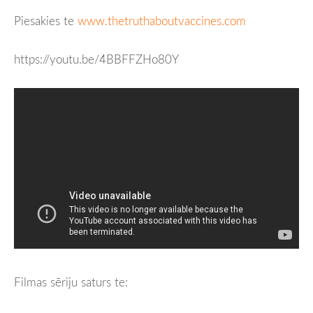
Piesakies te
www.thetruthaboutvaccines.com
https://youtu.be/4BBFFZHo80Y
Filmas sēriju saturs te: