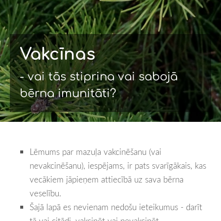
Vakcīnas
- vai tās stiprina vai sabojā
bērna imunitāti?
Lēmums par mazuļa vakcinēšanu (vai
nevakcinēšanu), iespējams, ir pats svarīgākais, kas
vecākiem jāpieņem attiecībā uz sava bērna
veselību.
Šajā lapā es nevienam nedošu ieteikumus - darīt
tā vai citādi, vakcinēt vai nevakcinēt.