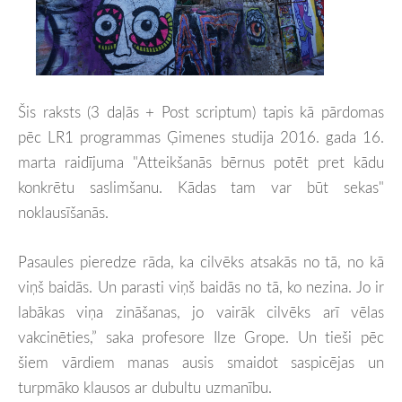
Šis raksts (3 daļās + Post scriptum) tapis kā pārdomas
pēc LR1 programmas Ģimenes studija 2016. gada 16.
marta raidījuma "Atteikšanās bērnus potēt pret kādu
konkrētu saslimšanu. Kādas tam var būt sekas"
noklausīšanās.
Pasaules pieredze rāda, ka cilvēks atsakās no tā, no kā
viņš baidās. Un parasti viņš baidās no tā, ko nezina. Jo ir
labākas viņa zināšanas, jo vairāk cilvēks arī vēlas
vakcinēties,” saka profesore Ilze Grope. Un tieši pēc
šiem vārdiem manas ausis smaidot saspicējas un
turpmāk
o klausos ar dubultu uzmanību.