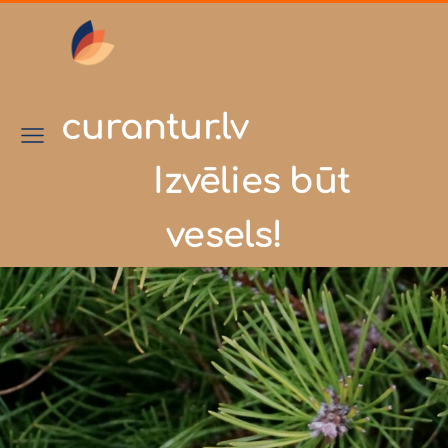
curantur.lv
Izvēlies būt
vesels!