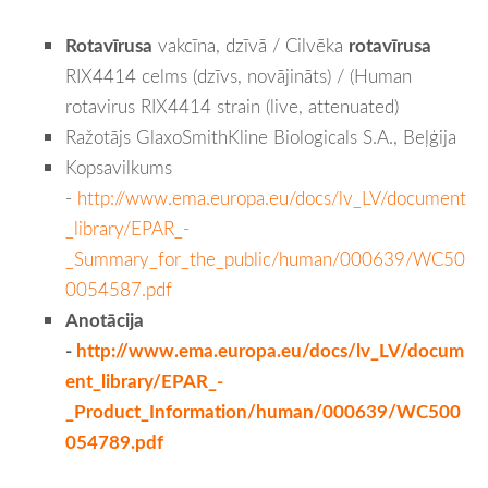
Rotavīrusa
vakcīna, dzīvā / Cilvēka
rotavīrusa
RIX4414 celms (dzīvs, novājināts) / (Human
rotavirus RIX4414 strain (live, attenuated)
Ražotājs GlaxoSmithKline Biologicals S.A., Beļģija
Kopsavilkums
-
http://www.ema.europa.eu/docs/lv_LV/document
_library/EPAR_-
_Summary_for_the_public/human/000639/WC50
0054587.pdf
Anotācija
-
http://www.ema.europa.eu/docs/lv_LV/docum
ent_library/EPAR_-
_Product_Information/human/000639/WC500
054789.pdf