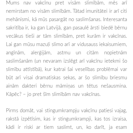
Mums nav vakcīnu pret visām slimībām, mēs arī
nemirstam no visām slimībām. Tātad imunitātei ir arī citi
mehānismi, kā mūs pasargāt no saslimšanas. Interesanta
sakritība ir, ka gan Latvijā, gan pasaulē ārsti biedē bērnu
vecākus tieši ar tām
slimībām, pre
t kurām ir vakcīnas.
Lai gan mūsu mazuļi slimo arī ar vidusauss iekaisumiem,
angīnām, alerģijām, astmu un citām nopietnām
saslimšanām (un nevaram izslēgt arī vakcīnu ietekmi šo
slimību attīstībā), kur katrai šai veselības problēmai var
būt arī visai dramatiskas sekas, ar šo slimību briesmu
ainām dakteri bērnu māmiņas un tētus nešausmina.
Kāpēc? – jo pret šīm slimībām nav vakcīnas.
Pirms domāt, vai stingumkrampju vakcīnu patiesi vajag,
rakstā izpētīsim, kas ir stingumkrampji, kas tos izraisa,
kādi ir riski ar tiem saslimt, un, ko darīt, ja esam