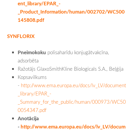
ent_library/EPAR_-
_Product_Information/human/002702/WC500
145808.pdf
SYNFLORIX
Pneimokoku
polisaharīdu konjugātvakcīna,
adsorbēta
Ražotājs GlaxoSmithKline Biologicals S.A., Beļģija
Kopsavilkums
-
http://www.ema.europa.eu/docs/lv_LV/document
_library/EPAR_-
_Summary_for_the_public/human/000973/WC50
0054347.pdf
Anotācija
-
http://www.ema.europa.eu/docs/lv_LV/docum