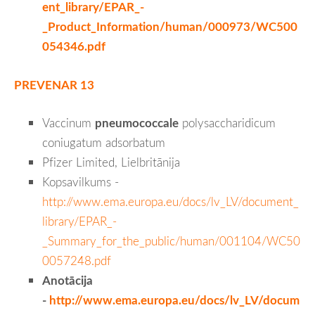
ent_library/EPAR_-
_Product_Information/human/000973/WC500
054346.pdf
PREVENAR 13
Vaccinum
pneumococcale
polysaccharidicum
coniugatum adsorbatum
Pfizer Limited, Lielbritānija
Kopsavilkums -
http://www.ema.europa.eu/docs/lv_LV/document_
library/EPAR_-
_Summary_for_the_public/human/001104/WC50
0057248.pdf
Anotācija
-
http://www.ema.europa.eu/docs/lv_LV/docum