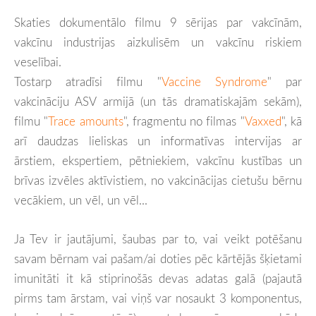
Skaties dokumentālo filmu 9 sērijas par vakcīnām,
vakcīnu industrijas aizkulisēm un vakcīnu riskiem
veselībai.
Tostarp atradīsi filmu "
Vaccine Syndrome
" par
vakcināciju ASV armijā (un tās dramatiskajām sekām),
filmu "
Trace amounts
", fragmentu no filmas "
Vaxxed
", kā
arī daudzas lieliskas un informatīvas intervijas ar
ārstiem, ekspertiem, pētniekiem, vakcīnu kustības un
brīvas izvēles aktīvistiem, no vakcinācijas ci
etušu bērnu
vecākiem, un vēl, un vēl...
Ja Tev ir jautājumi, šaubas par to, vai veikt potēšanu
savam bērnam vai pašam/ai doties pēc kārtējās šķietami
imunitāti it kā stiprinošās devas adatas galā (pajautā
pirms tam ārstam, vai viņš var nosaukt 3 komponentus,