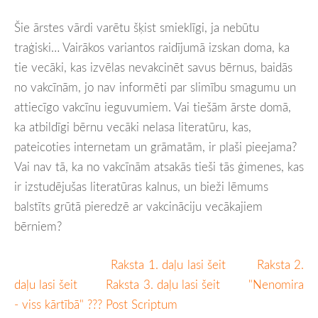
Šie ārstes vārdi varētu šķist smieklīgi, ja nebūtu
traģiski… Vairākos variantos raidījumā izskan doma, ka
tie vecāki, kas izvēlas nevakcinēt savus bērnus, baidās
no vakcīnām, jo nav informēti par slimību smagumu un
attiecīgo vakcīnu ieguvumiem. Vai tiešām ārste domā,
ka atbildīgi bērnu vecāki nelasa literatūru, kas,
pateicoties internetam un grāmatām, ir plaši pieejama?
Vai nav tā, ka no vakcīnām atsakās tieši tās ģimenes, kas
ir izstudējušas literatūras kalnus, un bieži lēmums
balstīts grūtā pieredzē ar vakcināciju vecākajiem
bērniem?
Raksta 1. daļu lasi šeit
Raksta 2.
daļu lasi šeit
Raksta 3. daļu lasi šeit
"Nenomira
- viss kārtībā" ??? Post Scriptum