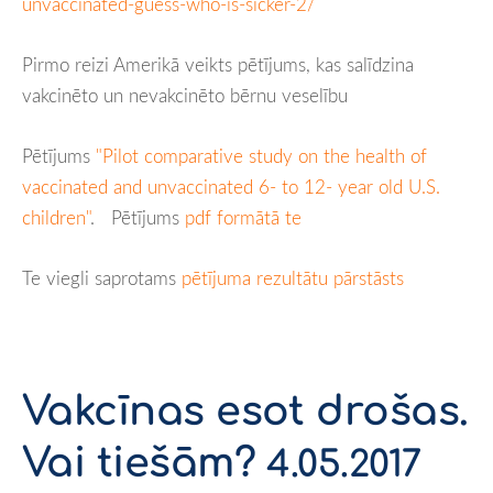
unvaccinated-guess-who-is-sicker-2/
Pirmo reizi Amerikā veikts pētījums, kas salīdzina
vakcinēto un nevakcinēto bērnu veselību
Pētījums
"Pilot comparative study on the health of
vaccinated and unvaccinated 6- to 12- year old U.S.
children"
. Pētījums
pdf formātā te
Te viegli saprotams
pētījuma rezultātu pārstāsts
Vakcīnas esot drošas.
Vai tiešām?
4.05.2017