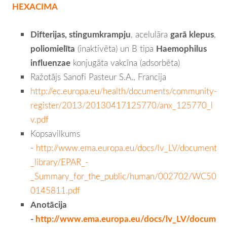
HEXACIMA
Difterijas, stingumkrampju
, acelulāra
garā klepus
,
poliomielīta
(inaktivēta) un B tipa
Haemophilus
influenzae
konjugāta vakcīna (adsorbēta)
Ražotājs Sanofi Pasteur S.A., Francija
http://ec.europa.eu/health/documents/community-
register/2013/20130417125770/anx_125770_l
v.pdf
Kopsavilkums
-
http://www.ema.europa.eu/docs/lv_LV/document
_library/EPAR_-
_Summary_for_the_public/human/002702/WC50
0145811.pdf
Anotācija
-
http://www.ema.europa.eu/docs/lv_LV/docum