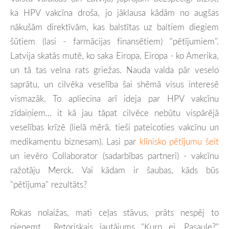
ka HPV vakcīna droša, jo jāklausa kādām no augšas
nākušām direktīvām, kas balstītas uz baltiem diegiem
šūtiem (lasi - farmācijas finansētiem) "pētījumiem".
Latvija skatās mutē, ko saka Eiropa, Eiropa - ko Amerika,
un tā tas velna rats griežas. Nauda valda pār veselo
saprātu, un cilvēka veselība šai shēmā visus interesē
vismazāk. To apliecina arī ideja par HPV vakcīnu
zīdaiņiem... it kā jau tāpat cilvēce nebūtu vispārējā
veselības krīzē (lielā mērā, tieši pateicoties vakcīnu un
medikamentu biznesam). Lasi par
klīnisko pētījumu šeit
un ievēro Collaborator (sadarbības partneri) - vakcīnu
ražotāju Merck. Vai kādam ir šaubas, kāds būs
"pētījuma" rezultāts?
Rokas nolaižas, mati ceļas stāvus, prāts nespēj to
pieņemt... Retoriskais jautājums "Kurp ej, Pasaule?"