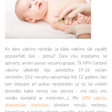
Ko dara vakcīnu ražotājs, ja kāda vakcīna sāk zaudēt
popularitāti (lasi - peļņu)? Dara visu iespējamo, lai
aptvertu arvien jaunas vecumu grupas. Tā HPV Gardasil
vakcīna sākotnēji bija paredzēta 19-26 vecām
sievietēm. Drīz vecumu samazināja līdz 12 gadiem, bez
tam iekļaujot arī puikas neskatoties uz to, ka viņiem
dzemdes kakla nemaz nav (atruna - viņi taču reiz
nonāks kontaktā ar meitenēm...). Pēc
HPV vakcīnu
dramatiskās statistikas
(simtiem mirušu meiteņu,
tūkstošiem ar būti
ski sabojātu veselību, tai skaitā olnīcu