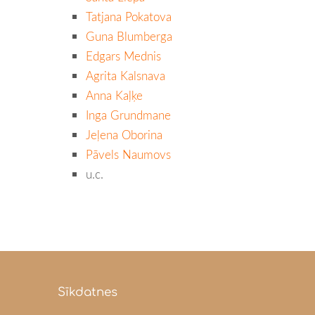
Tatjana Pokatova
Guna Blumberga
Edgars Mednis
Agrita Kalsnava
Anna Kaļķe
Inga Grundmane
Jeļena Oborina
Pāvels Naumovs
u.c.
Sīkdatnes