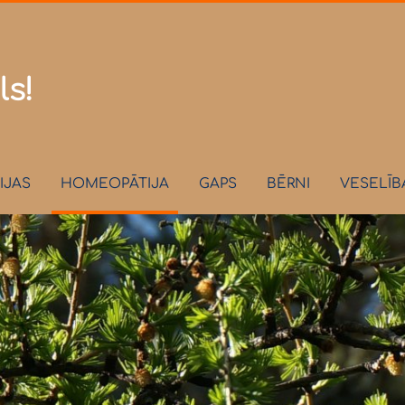
.lv
ls!
IJAS
HOMEOPĀTIJA
GAPS
BĒRNI
VESELĪB