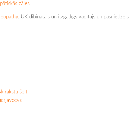
ātiskās zāles
meopathy
, UK dibinātājs un ilggadīgs vadītājs un pasniedzējs
Sk rakstu šeit
udrjavcevs