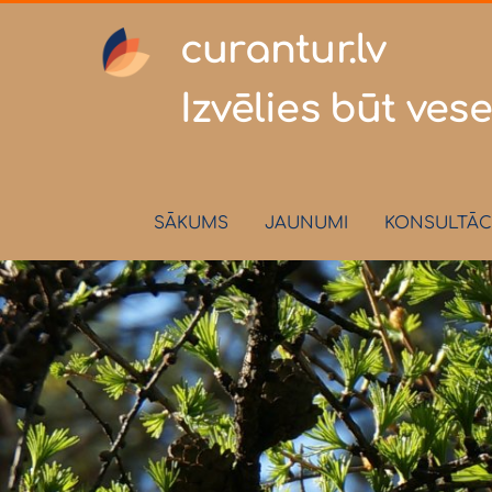
curantur
Izvēlies būt vese
SĀKUMS
JAUNUMI
KONSULTĀC