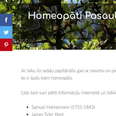
Homeopāti Pasaul
Ar laiku šo sadaļu papildināšu gan ar slavenu un 
ko ir īpašs katrs homeopāts.
Līdz tam vari pētīt informāciju internetā un bibl
Samuel Hahnemann (1755-1843)
James Tyler Kent