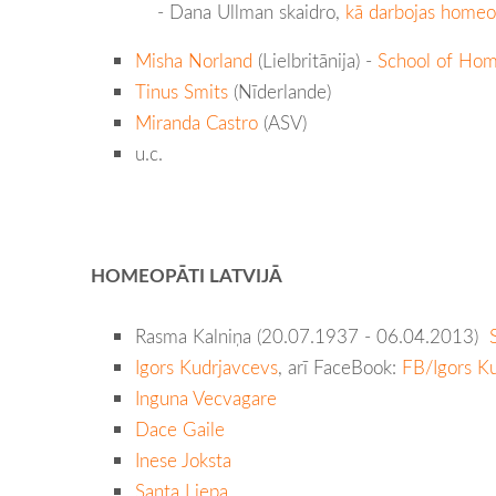
- Dana Ullman skaidro,
kā darbojas homeop
Misha Norland
(Lielbritānija) -
School of Ho
Tinus Smits
(Nīderlande)
Miranda Castro
(ASV)
u.c.
H
OMEOPĀTI LATVIJĀ
Rasma Kalniņa (20.07.1937 - 06.04.2013)
Igors Kudrjavcevs
, arī FaceBook:
FB/Igors K
Inguna Vecvagare
Dace Gaile
Inese Joksta
Santa Liepa