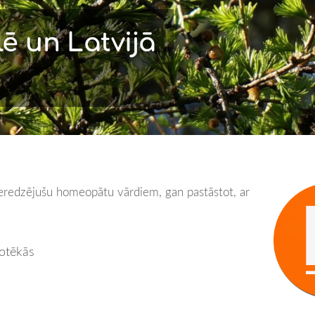
ē un Latvijā
pieredzējušu homeopātu vārdiem, gan pastāstot, ar
iotēkās