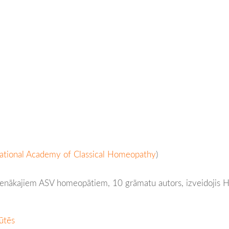
national Academy of Classical Homeopathy
)
venākajiem ASV homeopātiem, 10 grāmatu autors, izveidojis 
ūtēs