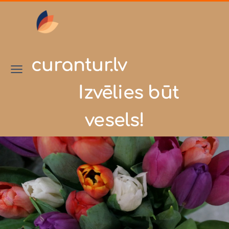
curantur.lv
Izvēlies būt
vesels!