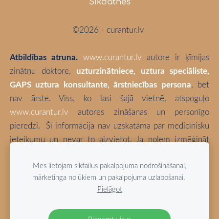
Sīkdatnes
©2026 - curantur.lv
Atbildības atruna.
www.curantur.lv
autore ir ķīmijas
zinātņu doktore,
uzturzinātniece, uztura speciāliste,
GAPS uztura konsultante, ārstniecības persona
, bet
nav ārste. Viss, ko lasi šajā vietnē, atspoguļo
www.curantur.lv
autores zināšanas un personīgo
pieredzi.
Šī informācija nav uzskatāma par medicīnisku
ieteikumu un nevar to aizvietot. Ja nolem izmēģināt
kaut ko no šeit aprakstītā, tā ir tikai un vienīgi Tava
Mēs lietojam sīkfailus pakalpojuma nodrošināšanai,
atbildība. Izvēlies būt vesels!
mārketinga nolūkiem un pakalpojuma uzlabošanai.
Pielāgot
Blogā izmantotas bloga autores fotogrāfijas (ja vien nav
norādīts citādi).