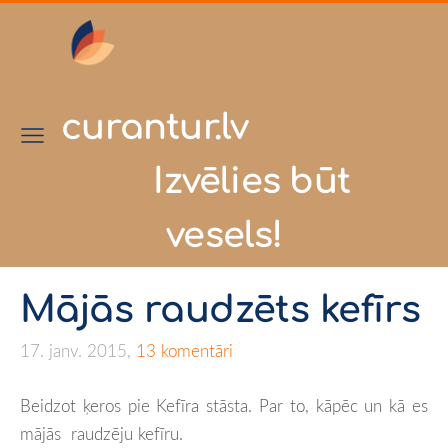
curantur.lv
Izvēlies būt
vesels!
Mājās raudzēts kefīrs
17. janv. 2015,
13 komentāri
Beidzot ķeros pie Kefīra stāsta. Par to, kāpēc un kā es
mājās raudzēju kefīru.