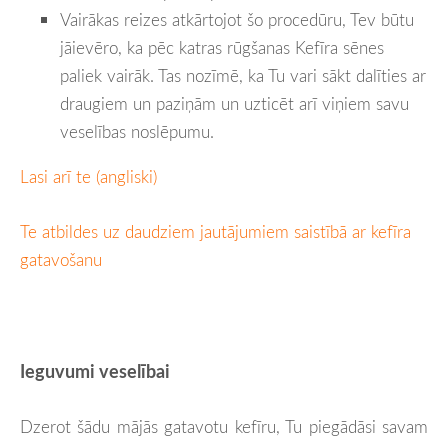
Vairākas reizes atkārtojot šo procedūru, Tev būtu
jāievēro, ka pēc katras rūgšanas Kefīra sēnes
paliek vairāk. Tas nozīmē, ka Tu vari sākt dalīties ar
draugiem un paziņām un uzticēt arī viņiem savu
veselības noslēpumu.
Lasi arī te (angliski)
Te atbildes uz daudziem jautājumiem saistībā ar kefīra
gatavošanu
Ieguvumi veselībai
Dzerot šādu mājās gatavotu kefīru, Tu piegādāsi savam