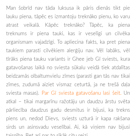
Man šobrīd nav tāda luksusa ik pāris dienās tikt pie
lauku piena, tāpēc es izmantoju treknāko pienu, ko varu
atrast veikalā. Kāpēc treknāko? Tāpēc, ka piena
treknums ir piena tauki, kas ir veselīgi un cilvēka
organismam vajadzīgi. To apliecina fakts, ka pret piena
taukiem parasti cilvēkiem alerģiju nav. Vēl labāks, vēl
tīrāks piena tauku variants ir Ghee jeb Gī sviests, kura
gatavošanas laikā no sviesta sūkalu veidā tiek atdalītas
beidzamās olbaltumvielu zīmes (parasti gan tās nav tikai
zīmes, zudumā aiziet vismaz ceturtā, ja ne trešā daļa
sviesta masas).
Par Gī sviesta gatavošanu lasi šeit.
Un
atkal – tikai margarīnu ražotāju un daudzu ārstu svēta
pārliecība daudzus gadu desmitus ir bijusi, ka trekns
piens un, nedod Dievs, sviests uzturā ir kapa rakšana
sirds un asinsvadu veselībai. Ai, kā viņiem nav bijusi
taisnība. Bet arī par to sīkāk citu reizi.