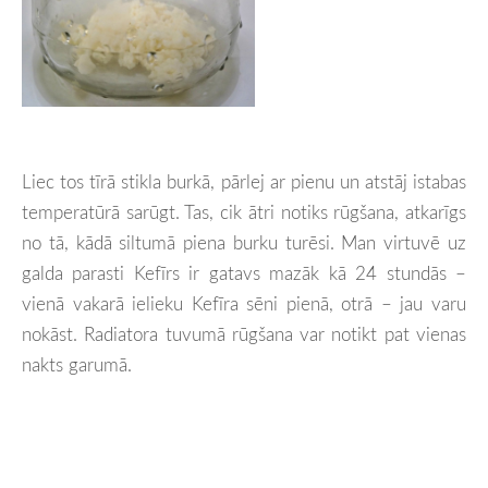
Liec tos tīrā stikla burkā, pārlej ar pienu un atstāj istabas
temperatūrā sarūgt. Tas, cik ātri notiks rūgšana, atkarīgs
no tā, kādā siltumā piena burku turēsi. Man virtuvē uz
galda parasti Kefīrs ir gatavs mazāk kā 24 stundās –
vienā vakarā ielieku Kefīra sēni pienā, otrā – jau varu
nokāst. Radiatora tuvumā rūgšana var notikt pat vienas
nakts garumā.