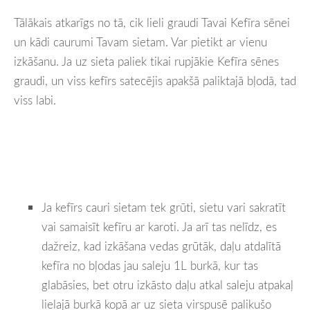
Tālākais atkarīgs no tā, cik lieli graudi Tavai Kefīra sēnei
un kādi caurumi Tavam sietam. Var pietikt ar vienu
izkāšanu. Ja uz sieta paliek tikai rupjākie Kefīra sēnes
graudi, un viss kefīrs satecējis apakšā paliktajā bļodā, tad
viss labi.
Ja kefīrs cauri sietam tek grūti, sietu vari sakratīt
vai samaisīt kefīru ar karoti. Ja arī tas nelīdz, es
dažreiz, kad izkāšana vedas grūtāk, daļu atdalītā
kefīra no bļodas jau saleju 1L burkā, kur tas
glabāsies, bet otru izkāsto daļu atkal saleju atpakaļ
lielajā burkā kopā ar uz sieta virspusē palikušo