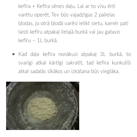
kefīra + Kefīra sēnes daļu. Lai ar to visu ērti
varētu operēt, Tev būs vajadzīgas 2 palielas
bļodas, jo otrā bļodā varēsi ielikt sietu, kamēr pati
laisti kefīru atpakaļ lielajā burkā vai jau gatavo
kefīru – 1L burkā.
Kad daļa kefīra nonākusi atpakaļ 3L burkā, to
svarīgi atkal kārtīgi sakratīt, tad kefīra kunkulīši
atkal sadalās sīkākos un izkāšana būs vieglāka.