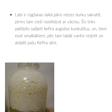
Labi ir rūgšanas laikā pāris reizes burku sakratīt,
pirms tam cieši noslēdzot ar vāciņu. Šis triks
palīdzēs sašķelt kefīra augošos kunkulīšus, un, tiem
esot smalkākiem, pēc tam labāk varēsi redzēt un
atdalīt pašu Kefīra sēni.