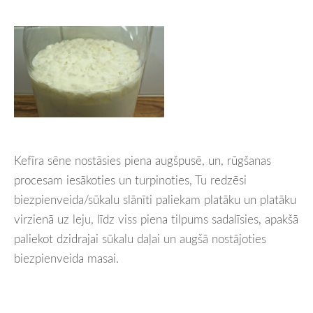
Kefīra sēne nostāsies piena augšpusē, un, rūgšanas
procesam iesākoties un turpinoties, Tu redzēsi
biezpienveida/sūkalu slānīti paliekam platāku un platāku
virzienā uz leju, līdz viss piena tilpums sadalīsies, apakšā
paliekot dzidrajai sūkalu daļai un augšā nostājoties
biezpienveida masai.