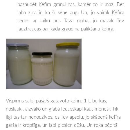
pazaudēt Kefīra granuliņas, kamēr to ir maz. Bet
labā ziņa ir, ka šī sēne aug. Un, jo vairāk Kefīra
sēnes ar laiku būs Tavā rīcībā, jo mazāk Tev
jāuztraucas par kāda graudiņa palikšanu kefīrā.
Vispirms salej paša/s gatavoto kefīru 1 L burkās,
noslauki, aizvāko un glabā ledusskapī kaut mēnesi. Tik
ilgi tas tur nenodzīvos, es Tev apsolu, jo skābenā kefīra
garša ir kreptīga, un labi piesien dūšu. Un roka pēc tā