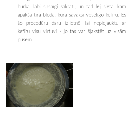
burkā, labi sirsnīgi sakrati, un tad lej sietā, kam
apakšā tīra bļoda, kurā savāksi veselīgo kefīru. Es
šo procedūru daru izlietnē, lai nepiejauktu ar
kefīru visu virtuvi - jo tas var šļakstēt uz visām
pusēm.