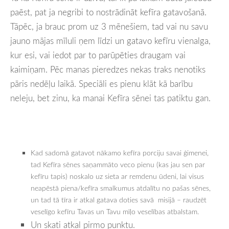
paēst, pat ja negribi to nostrādināt kefīra gatavošanā.
Tāpēc, ja brauc prom uz 3 mēnešiem, tad vai nu savu
jauno mājas mīluli ņem līdzi un gatavo kefīru vienalga,
kur esi, vai iedot par to parūpēties draugam vai
kaimiņam. Pēc manas pieredzes nekas traks nenotiks
pāris nedēļu laikā. Speciāli es pienu klāt kā barību
neleju, bet zinu, ka manai Kefīra sēnei tas patiktu gan.
Kad sadomā gatavot nākamo kefīra porciju savai ģimenei,
tad Kefīra sēnes saņammāto veco pienu (kas jau sen par
kefīru tapis) noskalo uz sieta ar remdenu ūdeni, lai visus
neapēstā piena/kefīra smalkumus atdalītu no pašas sēnes,
un tad tā tīra ir atkal gatava doties savā misijā – raudzēt
veselīgo kefīru Tavas un Tavu mīļo veselības atbalstam.
Un skati atkal pirmo punktu.