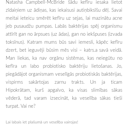
Natasha Campbell-McBride šādu kefīru iesaka lietot
zīdaiņiem uz ādiņas, kas iekaisusi autiņbiksīšu dēļ. Savai
meitai ieteicu smērēt kefīru uz sejas, lai mazinātu acne
jeb pusaudžu pumpas. Labās baktērijas spēj organismu
attīrīt gan no ārpsues (uz ādas), gan no iekšpuses (izvada
toksīnus). Katram mums būs savi iemesli, kāpēc kefīru
dzert, bet ieguvēji būsim mēs visi – katrs.a savā veidā.
Man liekas, ka nav orgānu sistēmas, kas neiegūtu no
kefīra un labo probiotisko baktēriju lietošanas. Jo,
piegādājot organismam veselīgās probiotiskās baktērijas,
vispirms sakārtojas zarnu trakts. Un ja ticam
Hipokrātam, kurš apgalvo, ka visas slimības sākas
vēderā, tad varam izsecināt, ka veselība sākas tieši
turpat. Vai ne?
Lai labais iet plašumā un veselība vairojas!