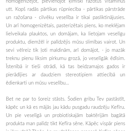
homogenizējot, pievienojot ķīmiski ražotus vitamīnus
utt. Kopš radās pārtikas rūpniecība - pārtikas pārstrāde
un ražošana - cilvēku veselība ir tikai pasliktinājusies.
Un arī homogenizētais, pasterizētais piens, ko meklējam
lielveikala plauktos, un domājam, ka lietojam veselīgu
produktu, diemžēl ir palīdzējis mūsu slimības vairot. Un
sevi vēlreiz tik ļoti maldinām, arī domājot, - jo mazāk
treknu pienu liksim pirkumu grozā, jo veselīgāk ēdīsim.
Īstenībā ir tieši otrādi, kā tas beidzamajos gados ir
pierādījies ar daudziem stereotipiem attiecībā un
ēdienkarti un mūsu veselību...
Bet ne par to šoreiz stāsts. Šodien gribu Tev pastāstīt,
kāpēc un kā es mājās jau kādu pusgadu raudzēju Kefīru.
Un pie veselīgā un probiotiskajām baktērijām bagātā
produkta man palīdz tikt Kefīra sēne. Kāpēc vispār piens