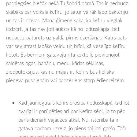
pas
niegsies biežāk nekā Tu šobrīd domā. Tas ir nedaudz
skābāks par veikala kefīru, jo satur vairāk labo baktēriju
un tās ir dzīvas. Manā ģimenē saka, ka kefīru vieglāk
iedzert, ja tas nav ļoti auksts kā no ledusskapja, bet
nedaudz paturēts uz galda pirms dzeršanas. Katrs pats
var sev atrast labāko veidu un brīdi, kā veselīgo kefīru
lietot. Es bērniem gatavoju rīta kokteili, pievienojot
saldētas ogas, banānu, medu, kādas sēkliņas,
ziedputekšņus, kas nu mājās ir. Kefīrs būs lieliska
piedeva pusdienām vai padzēriens starp ēdienreizēm.
Kad jauniegūtais kefīrs drošībā (ledusskapī), tad ļoti
svarīgi ir parūpēties arī par Kefīra sēni, jo to pēc
pāris dienām vajadzēs atkal. Nu, īstenībā tā ir
gatava darbam uzreiz, jo piens tai ļoti garšo. Taču
man parasti paiet kādas dienas starpā, līdz