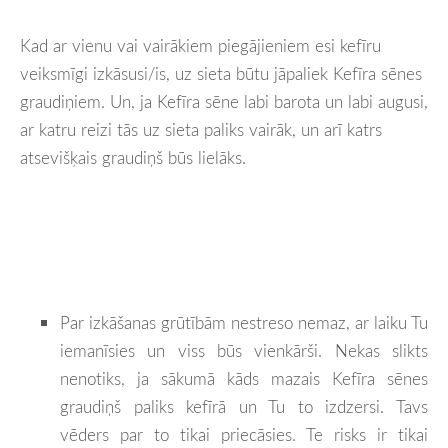
Kad ar vienu vai vairākiem piegājieniem esi kefīru
veiksmīgi izkāsusi/is, uz sieta būtu jāpaliek Kefīra sēnes
graudiņiem. Un, ja Kefīra sēne labi barota un labi augusi,
ar katru reizi tās uz sieta paliks vairāk, un arī katrs
atsevišķais graudiņš būs lielāks.
Par izkāšanas grūtībām nestreso nemaz, ar laiku Tu
iemanīsies un viss būs vienkārši. Nekas slikts
nenotiks, ja sākumā kāds mazais Kefīra sēnes
graudiņš paliks kefīrā un Tu to izdzersi. Tavs
vēders par to tikai priecāsies. Te risks ir tikai