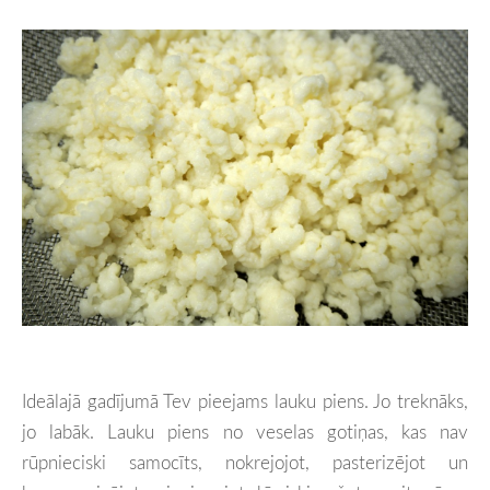
Ideālajā gadījumā Tev pieejams lauku piens. Jo treknāks,
jo labāk. Lauku piens no veselas gotiņas, kas nav
rūpnieciski samocīts, nokrejojot, pasterizējot un