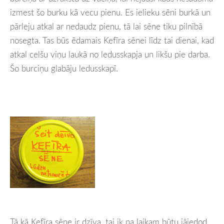
izmest šo burku kā vecu pienu. Es ielieku sēni burkā un
pārleju atkal ar nedaudz pienu, tā lai sēne tiku pilnībā
nosegta. Tas būs ēdamais Kefīra sēnei līdz tai dienai, kad
atkal celšu viņu laukā no ledusskapja un likšu pie darba.
Šo burciņu glabāju ledusskapī.
Tā kā Kefīra sēne ir dzīva, tai ik pa laikam būtu jāiedod