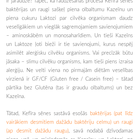
ir jāraudzē? Tāpēc, ka raudzēšanas procesā Kefīra sēnes
baktērijas un raugi sašķeļ piena olbaltumu Kazeīnu un
piena cukuru Laktozi par cilvēka organismam daudz
veselīgākiem un vieglāk sagremojamiem savienojumiem
– aminoskābēm un monosaharīdiem. Un tieši Kazeīns
un Laktoze ļoti bieži ir tie savienojumi, kurus nespēj
asimilēt alerģisku cilvēku organisms. Vai precīzāk būtu
jāsaka – slimu cilvēku organisms, kam tieši piens izraisa
alerģiju. Ne velti viena no pirmajām diētām veselības
virzienā ir GF/CF (Gluten free / Casein free) – tātad
pārtika bez Glutēna (tas ir graudu olbaltums) un bez
Kazeīna.
Tātad, Kefīra sēnes sastāvā esošās
baktērijas (pat līdz
vairākiem desmitiem dažādu baktēriju celmu) un raugi
(ap desmit dažādu raugu)
, savā nodabā dzīvodamas