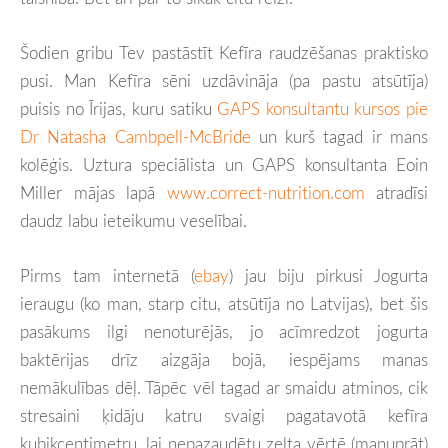
Šodien gribu Tev pastāstīt Kefīra raudzēšanas praktisko
pusi. Man Kefīra sēni uzdāvināja (pa pastu atsūtīja)
puisis no Īrijas, kuru satiku
GAPS konsultantu kursos pie
Dr Natasha Cambpell-McBride
un kurš tagad ir mans
kolēģis. Uztura speciālista un GAPS konsultanta Eoin
Miller mājas lapā
www.correct-nutrition.com
atradīsi
daudz labu ieteikumu veselībai.
Pirms tam internetā (
ebay
) jau biju pirkusi Jogurta
ieraugu (ko man, starp citu, atsūtīja no Latvijas), bet šis
pasākums ilgi nenoturējās, jo acīmredzot jogurta
baktērijas drīz aizgāja bojā, iespējams manas
nemākulības dēļ. Tāpēc vēl tagad ar smaidu atminos, cik
stresaini ķidāju katru svaigi pagatavotā kefīra
kubikcentimetru, lai nepazaudētu zelta vērtē (manuprāt)