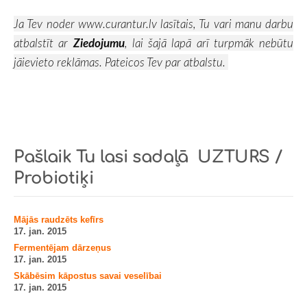
Ja Tev noder
www.curantur.lv
lasītais, Tu vari manu darbu
atbalstīt ar
Ziedojumu
, lai šajā lapā arī turpmāk nebūtu
jāievieto reklāmas. Pateicos Tev par atbalstu.
Pašlaik Tu lasi sadaļā
UZTURS /
Probiotiķi
Mājās raudzēts kefīrs
17. jan. 2015
Fermentējam dārzeņus
17. jan. 2015
Skābēsim kāpostus savai veselībai
17. jan. 2015