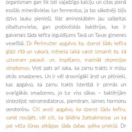
organismam gan tik ļoti vajadzīgo kalciju un citas pienā
esošās minerālvielas (un fermentus, ja tas sākotnēji bijis
dzīvs lauku pieniņš), līdz aminoskābēm jau sašķeltas
olbaltumvielas, gan probiotiskās baktērijas, kas ir
galvenais šāda kefīra ieguldījums Tavā un Tavas ģimenes
veselībā.
Dr Perlmutter apgalvo, ka, dzerot šādu kefīra
glāzi rītā un vakarā, mēneša laikā varot izmainīt to, kā
uztveram pasauli, un, iespējams, mazināt depresijas
simptomus.
Viņš pats arī saka, ka zarnu trakts ir mūsu
otrās smadzenes. Un ir vēl drosmīgāki ārsti un pētnieki,
kas apgalvo, ka zarnu trakts īstenībā ir pirmās un
svarīgākās smadzenes, jo tur viss sākas – baktērijām
sintezējot neiromediatorus, piemēram, laimes hormonu
serotonīnu.
Citi avoti apgalvo, ka dzerot šādu kefīru,
varot novājēt, vēl citi, ka šķīdina žultsakmeņus un ka
pat vēža šūnas atkāpjas šāda dabas spēka priekšā
. Dr