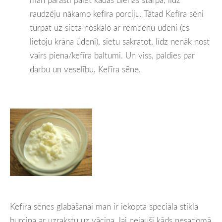
raudzēju nākamo kefīra porciju. Tātad Kefīra sēni
turpat uz sieta noskalo ar remdenu ūdeni (es
lietoju krāna ūdeni), sietu sakratot, līdz nenāk nost
vairs piena/kefīra baltumi. Un viss, paldies par
darbu un veselību, Kefīra sēne.
Kefīra sēnes glabāšanai man ir iekopta speciāla stikla
burciņa ar uzrakstu uz vāciņa, lai nejauši kāds nesadomā