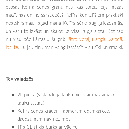
esošās Kefīra sēnes granuliņas, kas toreiz bija mazas
mazītiņas un no saraudzētā Kefīra kunkulīšiem praktiski
neatšķiramas. Tagad mana Kefīra sēne aug griezdamās,
un varu to izkāst un skalot uz visai rupja sieta. Bet tad
nu visu pēc kārtas... Ja gribi
ātro versiju angļu valodā,
lasi te.
Tu jau zini, man vajag izstāstīt visu sīki un smalki.
Tev vajadzēs
2L piena (vislabāk, ja lauku piens ar maksimālo
tauku saturu)
Kefīra sēnes graudi – apmēram ēdamkarote,
daudzumam nav nozīmes
Tīra 3L stikla burka ar vāciņu