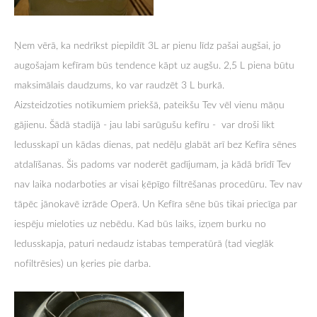
Ņem vērā, ka nedrīkst piepildīt 3L ar pienu līdz pašai augšai, jo
augošajam kefīram būs tendence kāpt uz augšu. 2,5 L piena būtu
maksimālais daudzums, ko var raudzēt 3 L burkā.
Aizsteidzoties notikumiem priekšā, pateikšu Tev vēl vienu māņu
gājienu. Šādā stadijā - jau labi sarūgušu kefīru - var droši likt
ledusskapī un kādas dienas, pat nedēļu glabāt arī bez Kefīra sēnes
atdalīšanas. Šis padoms var noderēt gadījumam, ja kādā brīdī Tev
nav laika nodarboties ar visai ķēpīgo filtrēšanas procedūru. Tev nav
tāpēc jānokavē izrāde Operā. Un Kefīra sēne būs tikai priecīga par
iespēju mieloties uz nebēdu. Kad būs laiks, izņem burku no
ledusskapja, paturi nedaudz istabas temperatūrā (tad vieglāk
nofiltrēsies) un ķeries pie darba.