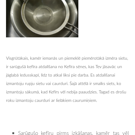
Visgrūtākais, kamēr iemanās un piemeklē piemērotākā izmēra sietu,
ir sarūgušā kefīra atdalīšana no Kefīra sēnes, kas Tev jāsavāc un
jāglabā ledusskapī, līdz to atkal liksi pie darba. Es atdalīšanai
izmantoju rupju sietu vai caurduri. Šajā attēlā ir smalks siets, ko
izmantoju sākumā, kad Kefīrs vēl nebija paaudzies. Tagad es drošu
roku izmantoju caurduri ar lielākiem caurumiņiem.
Sarūgušo kefīru pirms izkāšanas, kamēr tas vēl