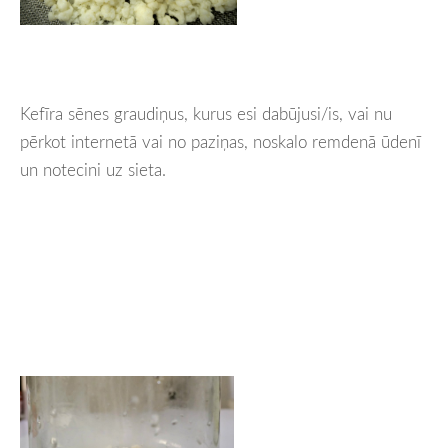
Kefīra sēnes graudiņus, kurus esi dabūjusi/is, vai nu
pērkot internetā vai no paziņas, noskalo remdenā ūdenī
un notecini uz sieta.