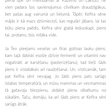
piena upē un mielodamās ar Kazeīnu un Laktozi, ne
vien padara šos savienojumus cilvēkam draudzīgākus,
bet pašas aug vairumā un lielumā. Tāpēc Kefīra sēne
mājās ir kā mazs dzīvnieciņš, kas regulāri jābaro, lai tas
būtu piena paēdis. Kefīra sēni glabā ledusskapī, piens
tai, protams, būs mīļāka vide.
Ja Tev pieejams veselas un tīras gotiņas lauku piens,
kam tajā dabiski esošie dzīvie fermenti un vitamīni nav
nogalināti ar karsēšanu (pasterizēšanu), tad tieši šāds
piens ir vislabākais arī raudzēšanai. Un, visticamāk, tam
pat Kefīra sēni nevajag. Jo šāds piens pats sarūgs
istabas temperatūrā, un mūsu mammas un vecmammas
tā gatavoja biezpienu, atdalot piena olbaltumu no
sūkalām. Taču, domāju, ka arī šāds piens ar Kefīra sēni
sarūgs ātrāk.