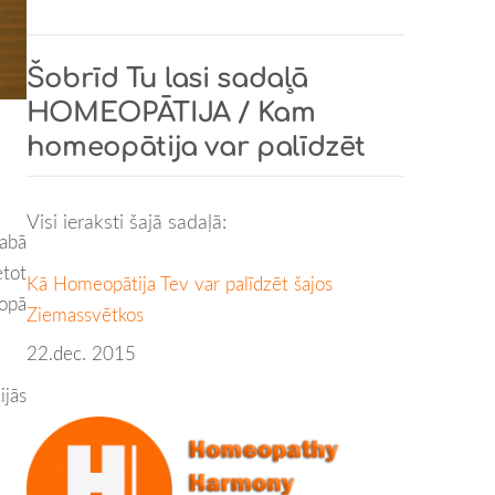
Šobrīd Tu lasi sadaļā
HOMEOPĀTIJA / Kam
homeopātija var palīdzēt
Visi ieraksti šajā sadaļā:
abā
etot
Kā Homeopātija Tev var palīdzēt šajos
ropā
Ziemassvētkos
22.dec. 2015
ijās