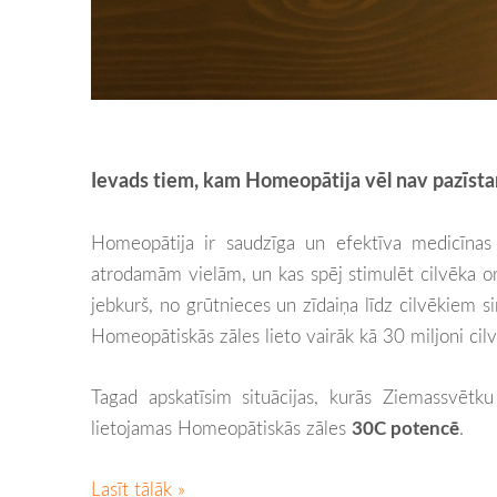
Ievads tiem, kam Homeopātija vēl nav pazīst
Homeopātija ir saudzīga un efektīva medicīnas
atrodamām vielām, un kas spēj stimulēt cilvēka o
jebkurš, no grūtnieces un zīdaiņa līdz cilvēkiem 
Homeopātiskās zāles lieto vairāk kā 30 miljoni cil
Tagad apskatīsim situācijas, kurās Ziemassvētku 
lietojamas Homeopātiskās zāles
30C potencē
.
Lasīt tālāk »