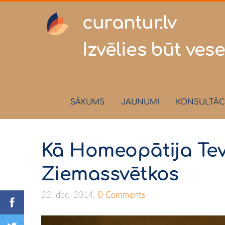
curantur
Izvēlies būt vese
SĀKUMS
JAUNUMI
KONSULTĀC
Kā Homeopātija Tev 
Ziemassvētkos
22. dec. 2014,
0 Comments