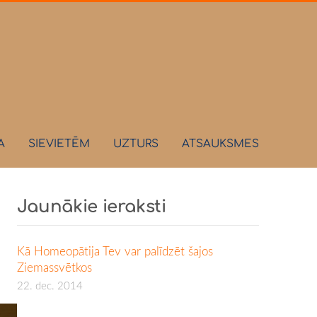
A
SIEVIETĒM
UZTURS
ATSAUKSMES
Jaunākie ieraksti
Kā Homeopātija Tev var palīdzēt šajos
Ziemassvētkos
22. dec. 2014