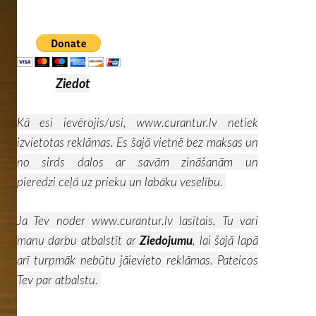
Ziedot
Kā esi ievērojis/usi,
www.curantur.lv
netiek
izvietotas reklāmas. Es šajā vietnē bez maksas un
no sirds dalos ar savām zināšanām un
pieredzi ceļā uz prieku un labāku veselību.
Ja Tev noder
www.curantur.lv
lasītais, Tu vari
manu darbu atbalstīt ar
Ziedojumu
, lai šajā lapā
arī turpmāk nebūtu jāievieto reklāmas. Pateicos
Tev par atbalstu.