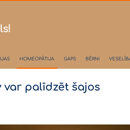
.lv
ls!
IJAS
HOMEOPĀTIJA
GAPS
BĒRNI
VESELĪB
var palīdzēt šajos