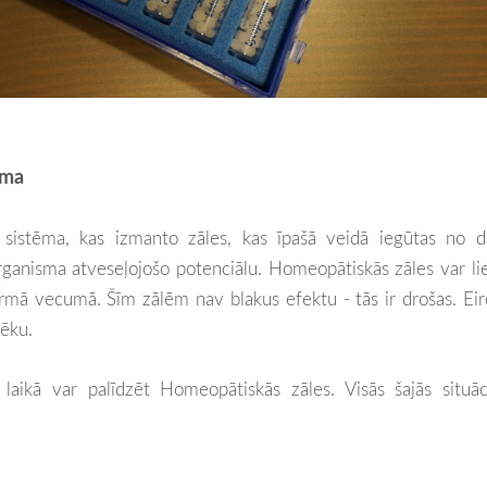
ama
 sistēma, kas izmanto zāles, kas īpašā veidā iegūtas no d
rganisma atveseļojošo potenciālu. Homeopātiskās zāles var li
sirmā vecumā. Šīm zālēm nav blakus efektu - tās ir drošas. Ei
vēku.
laikā var palīdzēt Homeopātiskās zāles. Visās šajās situāc