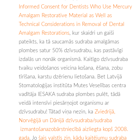
Informed Consent for Dentists Who Use Mercury
Amalgam Restorative Material as Well as
Technical Considerations in Removal of Dental
Amalgam Restorations
, kur skaidri un gaiši
pateikts, ka tā saucamās sudraba amalgāmas
plombes satur 50% dzīvsudrabu, kas pastāvīgi
izdalās un nonāk organismā. Kaitīgo dzīvsudraba
tvaiku veidošanos veicina košana, ēšana, zobu
tīrīšana, karstu dzērienu lietošana. Bet Latvijā
Stomatoloģijas institūta Mutes Veselības centra
vadītāja IESAKA sudraba plombes pulēt, tādā
veidā intensīvi piesārņojot organismu ar
dzīvsudrabu! Tātad viņa nezin, ka
Zviedrijā,
Norvēģijā un Dānijā dzīvsudraba/sudraba
izmantošanazobārstniecībā aizliegta kopš 2008.
gada
. Jo
šais valstīs zin, kādu kaitējumu sudraba