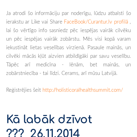
Ja atrodi šo informāciju par noderīgu, lūdzu atbalsti šo
ierakstu ar Like vai Share
FaceBook/Curantur.lv profilā
,
lai šo vērtīgo info sasniedz pēc iespējas vairāk cilvēku
un pēc iespējas vairāk zobārstu. Mēs visi kopā varam
iekustināt lietas veselības virzienā. Pasaule mainās, un
cilvēki mācās kļūt aizvien atbildīgāki par savu veselību.
Tāpēc arī medicīna - lēnām, bet mainās, un
zobārstniecība - tai līdzi. Cerams, arī mūsu Latvijā.
Reģistrējies šeit
http://holisticoralhealthsummit.com/
Kā labāk dzīvot
???
26.11.2014