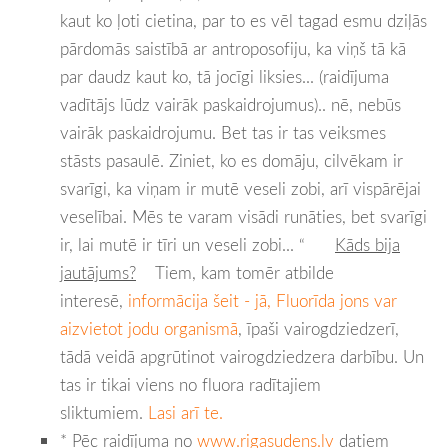
kaut ko ļoti cietina, par to es vēl tagad esmu dziļās
pārdomās saistībā ar antroposofiju, ka viņš tā kā
par daudz kaut ko, tā jocīgi liksies... (raidījuma
vadītājs lūdz vairāk paskaidrojumus).. nē, nebūs
vairāk paskaidrojumu. Bet tas ir tas veiksmes
stāsts pasaulē. Ziniet, ko es domāju, cilvēkam ir
svarīgi, ka viņam ir mutē veseli zobi, arī vispārējai
veselībai. Mēs te varam visādi runāties, bet svarīgi
ir, lai mutē ir tīri un veseli zobi... “
Kāds bija
jautājums?
Tiem, kam tomēr atbilde
interesē,
informācija šeit - jā, Fluorīda jons var
aizvietot jodu organismā
, īpaši vairogdziedzerī,
tādā veidā apgrūtinot vairogdziedzera darbību. Un
tas ir tikai viens no fluora radītajiem
sliktumiem.
Lasi arī te.
* Pēc raidījuma no
www.rigasudens.lv
datiem