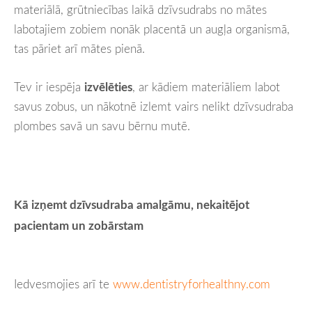
materiālā, grūtniecības laikā dzīvsudrabs no mātes
labotajiem zobiem nonāk placentā un augļa organismā,
tas pāriet arī mātes pienā.
Tev ir iespēja
izvēlēties
, ar kādiem materiāliem labot
savus zobus, un nākotnē izlemt vairs nelikt dzīvsudraba
plombes savā un savu bērnu mutē.
Kā izņemt dzīvsudraba amalgāmu, nekaitējot
pacientam un zobārstam
Iedvesmojies arī te
www.dentistryforhealthny.com