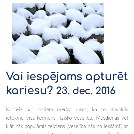
Vai iespējams apturēt
kariesu?
23. dec. 2016
Kādreiz par zobiem mēdza runāt, ka to stāvoklis
ietekmē visa ķermeņa fizisko veselību. Mūsdienās vēl
klāt nāk populārais teiciens „Veselība nāk no iekšām!”, ar