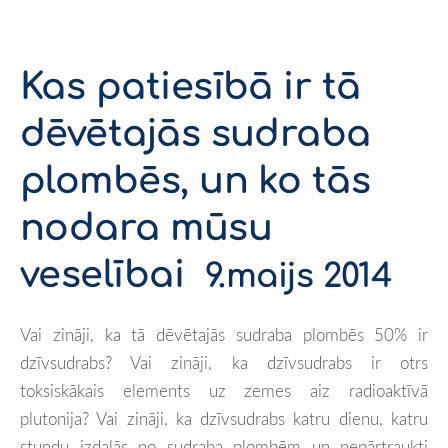
Kas patiesībā ir tā
dēvētajās sudraba
plombēs, un ko tās
nodara mūsu
veselībai
9.maijs 2014
Vai zināji, ka tā dēvētajās sudraba plombēs 50% ir
dzīvsudrabs? Vai zināji, ka dzīvsudrabs ir otrs
toksiskākais elements uz zemes aiz radioaktīvā
plutonija? Vai zināji, ka dzīvsudrabs katru dienu, katru
stundu izdalās no sudraba plombēm un nepārtraukti