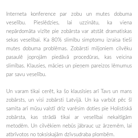
Interneta konference par zobu un mutes dobuma
veselību. Pieslēdzies, lai uzzinātu, ka viena
nepārdomāta vizīte pie zobārsta var atstāt dramatiskas
sekas veselībai. Ka 80% slimību simptomu izraisa tieši
mutes dobuma problēmas. Zobārsti miljoniem cilvēku
pasaulē joprojām piedāvā procedūras, kas veicina
slimības. Klausies, mācies un pieņem pareizos lēmumus
par
savu veselību.
Un varam tikai cerēt, ka šo klausīsies arī Tavs un mans
zobārsts, un visi zobārsti Latvijā. Un ka varbūt pēc šī
samita arī mūsu valstī drīz varēsim doties pie Holistiskā
zobārsta, kas strādā tikai ar veselībai nekaitīgām
metodēm. Un cilvēkiem nebūs jābrauc uz ārzemēm, lai
atbrīvotos no toksiskajām dzīvsudraba plombēm.