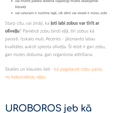
vai mums patiesi ikdienā vajadzīgi mutes skalojamie
līdzekļi
vai uzturam ir nozīme tajā, cik slimi vai veseli ir mūsu zobi
ļoti labi zobus var tīrīt ar
Starp citu, vai zināji, ka
olīveļļu
? Pamērcē zobu birsti eļļā, tīri zobus kā
parasti. Izskalo muti. Atceries - jāizmanto labas
kvalitātes auksti spiesta olīveļļa. Šī reizē ir gan zobu,
gan mutes dobuma, gan organisma attīrīšana.
Skaties un klausies šeit -
kā pagatavot zobu pastu
no kokosriekstu eļļas
.
UROBOROS jeb kā 