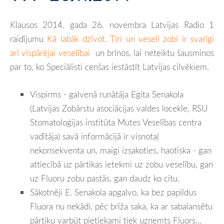
Klausos 2014. gada 26. novembra Latvijas Radio 1
raidījumu
Kā labāk dzīvot. Tīri un veseli zobi ir svarīgi
arī vispārējai veselībai
un brīnos, lai neteiktu šausminos
par to, ko Speciālisti cenšas iestāstīt Latvijas cilvēkiem.
Vispirms - galvenā runātāja Egita Senakola
(Latvijas Zobārstu asociācijas valdes locekle, RSU
Stomatoloģijas institūta Mutes Veselības centra
vadītāja) savā informācijā ir visnotaļ
nekonsekventa un, maigi izsakoties, haotiska - gan
attiecībā uz pārtikas ietekmi uz zobu veselību, gan
uz Fluoru zobu pastās, gan daudz ko citu.
Sākotnēji E. Senakola apgalvo, ka bez papildus
Fluora nu nekādi, pēc brīža saka, ka ar sabalansētu
pārtiku varbūt pietiekami tiek uzņemts Fluors...