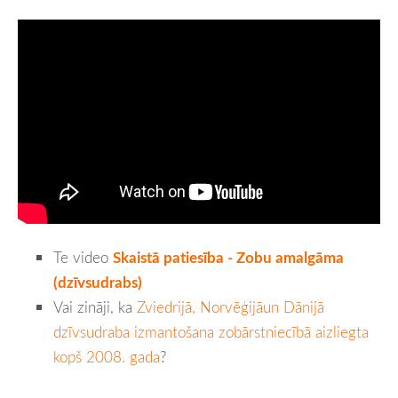
Te video
Skaistā patiesība - Zobu amalgāma
(dzīvsudrabs)
Vai zināji, ka
Zviedrijā, Norvēģijāun Dānijā
dzīvsudraba izmantošana zobārstniecībā aizliegta
kopš 2008. gada
?