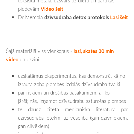
toksiskā metāla, uzsvars uz diētu un pārtikas
piedevām
Video šeit
Dr Mercola
dzīvsudraba detox protokols
Lasi šeit
Š
ajā materiālā viss vienkopus -
lasi, skates 30 min
video
un uzzini:
uzskatāmus eksperimentus, kas demonstrē, kā no
izrauta zoba plombes izdalās dzīvsudraba tvaiki
par riskiem un drošības pasākumiem, ar ko
jārēķinās, izņemot dzīvsudrabu saturošas plombes
te daudz citēta medicīniskā literatūra par
dzīvsudraba ietekmi uz veselību (gan dzīvniekiem,
gan cilvēkiem)