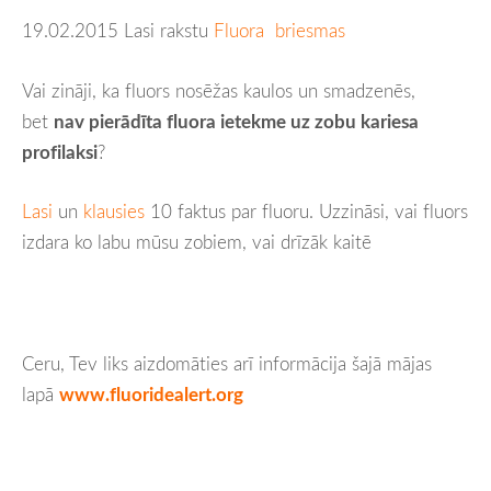
19.02.2015 Lasi rakstu
Fluora briesmas
Vai zināji, ka fluors nosēžas kaulos un smadzenēs,
bet
nav pierādīta fluora ietekme uz zobu kariesa
profilaksi
?
Lasi
un
klausies
10 faktus par fluoru. Uzzināsi, vai fluors
izdara ko labu mūsu zobiem, vai drīzāk kaitē
Ceru, Tev liks aizdomāties arī informācija šajā mājas
lapā
www.fluoridealert.org