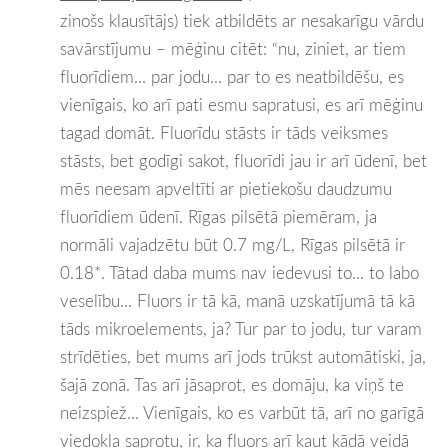
zinošs klausītājs) tiek atbildēts ar nesakarīgu vārdu
savārstījumu – mēģinu citēt: “nu, ziniet, ar tiem
fluorīdiem... par jodu... par to es neatbildēšu, es
vienīgais, ko arī pati esmu sapratusi, es arī mēģinu
tagad domāt. Fluorīdu stāsts ir tāds veiksmes
stāsts, bet godīgi sakot, fluorīdi jau ir arī ūdenī, bet
mēs neesam apveltīti ar pietiekošu daudzumu
fluorīdiem ūdenī. Rīgas pilsētā piemēram, ja
normāli vajadzētu būt 0.7 mg/L, Rīgas pilsētā ir
0.18*. Tātad daba mums nav iedevusi to... to labo
veselību... Fluors ir tā kā, manā uzskatījumā tā kā
tāds mikroelements, ja? Tur par to jodu, tur varam
strīdēties, bet mums arī jods trūkst automātiski, ja,
šajā zonā. Tas arī jāsaprot, es domāju, ka viņš te
neizspiež... Vienīgais, ko es varbūt tā, arī no garīgā
viedokļa saprotu, ir, ka fluors arī kaut kādā veidā