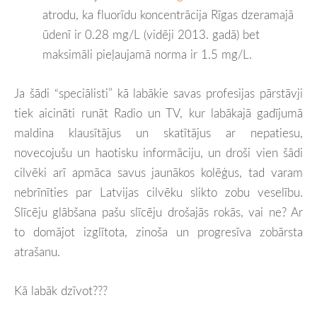
atrodu, ka fluorīdu koncentrācija Rīgas dzeramajā
ūdenī ir 0.28 mg/L (vidēji 2013. gadā) bet
maksimāli pieļaujamā norma ir 1.5 mg/L.
Ja šādi “speciālisti” kā labākie savas profesijas pārstāvji
tiek aicināti runāt Radio un TV, kur labākajā gadījumā
maldina klausītājus un skatītājus ar nepatiesu,
novecojušu un haotisku informāciju, un droši vien šādi
cilvēki arī apmāca savus jaunākos kolēģus, tad varam
nebrīnīties par Latvijas cilvēku slikto zobu veselību.
Slīcēju glābšana pašu slīcēju drošajās rokās, vai ne? Ar
to domājot izglītota, zinoša un progresīva zobārsta
atrašanu.
Kā labāk dzīvot???