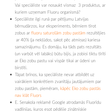
Vai speciāliste var nosaukt vismaz 3 produktus, ar
kuriem uzņemam Fluoru organismā?
Speciāliste ilgi runā par pētījumu Latvijas
bērnudārzos, kur eksperiments, bērniem tīrot
zobus ar
fluoru saturošām zobu pastām
rezultējies
ar 40% (ja nekļūdos, sakot pēc atmiņas) kariesa
samazinājumu. Es domāju, ka tāds pats rezultāts
(un varbūt vēl labāks) būtu bijis, ja zobiņi tiktu tīrīti
ar Eko zobu pastu vai vispār tikai ar ūdeni un
birstīti.
Tāpat brīnos, ka speciāliste nevar atbildēt uz
vairākiem konkrētiem zvanītāju jautājumiem par
zobu pastām, piemēram,
kāpēc Eko zobu pastās
nav klāt Fluors
E. Senakola reklamē Google atrodamās Fluorīdu
vadlīnijas, kuros esot pēdējie zinātniskie