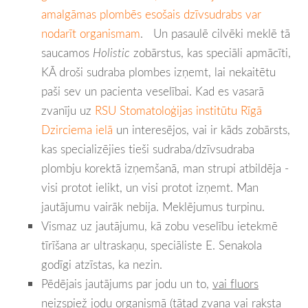
amalgāmas plombēs esošais dzīvsudrabs var
nodarīt organismam
. Un pasaulē cilvēki meklē tā
saucamos
Holistic
zobārstus, kas speciāli apmācīti,
KĀ droši sudraba plombes izņemt, lai nekaitētu
paši sev un pacienta veselībai. Kad es vasarā
zvanīju uz
RSU Stomatoloģijas institūtu Rīgā
Dzirciema ielā
un interesējos, vai ir kāds zobārsts,
kas specializējies tieši sudraba/dzīvsudraba
plombju korektā izņemšanā, man strupi atbildēja -
visi protot ielikt, un visi protot izņemt. Man
jautājumu vairāk nebija. Meklējumus turpinu.
Vismaz uz jautājumu, kā zobu veselību ietekmē
tīrīšana ar ultraskaņu, speciāliste E. Senakola
godīgi atzīstas, ka nezin.
Pēdējais jautājums par jodu un to,
vai fluors
neizspiež jodu organismā
(tātad zvana vai raksta