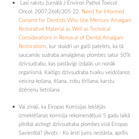
Lasi rakstu žurnālā
J Environ Pathol Toxicol
Oncol.
2007;26(4):305-22.
Need for Informed
Consent for Dentists Who Use Mercury Amalgam
Restorative Material as Well as Technical
Considerations in Removal of Dental Amalgam
Restorations
, kur skaidri un gaiši pateikts, ka tā
saucamās sudraba amalgāmas plombes satur 50%
dzīvsudrabu, kas pastāvīgi izdalās un nonāk
organismā. Kaitīgo dzīvsudraba tvaiku veidošanos
veicina košana, ēšana, zobu tīrīšana, karstu
dzērienu lietošana
Vai zināji, ka Eiropas Komisijas Iekšējās
izmeklēšanas komisija rekomendējusi 5 gadu laikā
pilnībā aizliegt dzīvsudraba plombes visā Eiropas
Savienībā? (Avots - Ko ārsti jums nestāsta, aprīlis