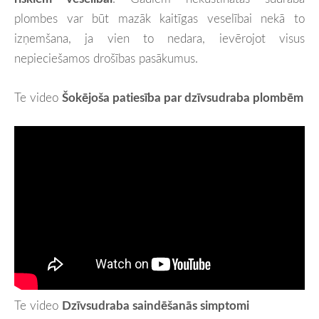
plombes var būt mazāk kaitīgas veselībai nekā to
izņemšana, ja vien to nedara, ievērojot visus
nepieciešamos drošības pasākumus.
Te video
Šokējoša patiesība par dzīvsudraba plombēm
Te video
Dzīvsudraba saindēšanās simptomi