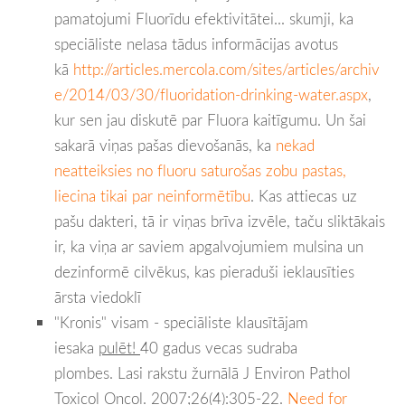
pamatojumi Fluorīdu efektivitātei... skumji, ka
speciāliste nelasa tādus informācijas avotus
kā
http://articles.mercola.com/sites/articles/archiv
e/2014/03/30/fluoridation-drinking-water.aspx
,
kur sen jau diskutē par Fluora kaitīgumu. Un šai
sakarā viņas pašas dievošanās, ka
nekad
neatteiksies no fluoru saturošas zobu pastas,
liecina tikai par neinformētību
. Kas attiecas uz
pašu dakteri, tā ir viņas brīva izvēle, taču sliktākais
ir, ka viņa ar saviem apgalvojumiem mulsina un
dezinformē cilvēkus, kas pieraduši ieklausīties
ārsta viedoklī
"Kronis" visam - speciāliste klausītājam
iesaka
pulēt!
40 gadus vecas sudraba
plombes. Lasi rakstu žurnālā
J Environ Pathol
Toxicol Oncol.
2007;26(4):305-22.
Need for