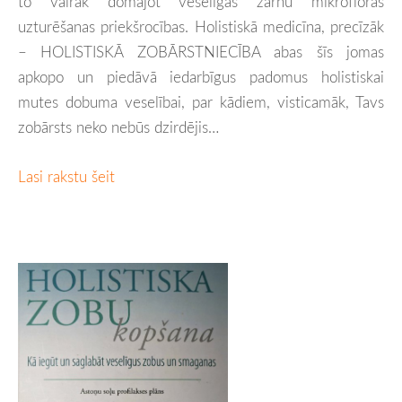
to vairāk domājot veselīgas zarnu mikrofloras
uzturēšanas priekšrocības. Holistiskā medicīna, precīzāk
– HOLISTISKĀ ZOBĀRSTNIECĪBA abas šīs jomas
apkopo un piedāvā iedarbīgus padomus holistiskai
mutes dobuma veselībai, par kādiem, visticamāk, Tavs
zobārsts neko nebūs dzirdējis…
Lasi rakstu šeit