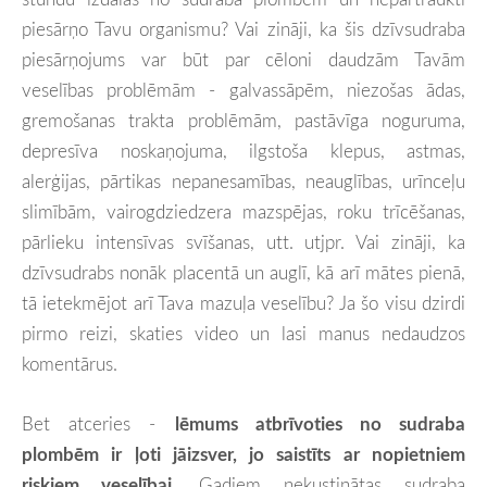
piesārņo Tavu organismu? Vai zināji, ka šis dzīvsudraba
piesārņojums var būt par cēloni daudzām Tavām
veselības problēmām - galvassāpēm, niezošas ādas,
gremošanas trakta problēmām, pastāvīga noguruma,
depresīva noskaņojuma, ilgstoša klepus, astmas,
alerģijas, pārtikas nepanesamības, neauglības, urīnceļu
slimībām, vairogdziedzera mazspējas, roku trīcēšanas,
pārlieku intensīvas svīšanas, utt. utjpr. Vai zināji, ka
dzīvsudrabs nonāk placentā un auglī, kā arī mātes pienā,
tā ietekmējot arī Tava mazuļa veselību? Ja šo visu dzirdi
pirmo reizi, skaties video un lasi manus nedaudzos
komentārus.
Bet atceries -
lēmums atbrīvoties no sudraba
plombēm ir ļoti jāizsver, jo saistīts ar nopietniem
riskiem veselībai
. Gadiem nekustinātas sudraba