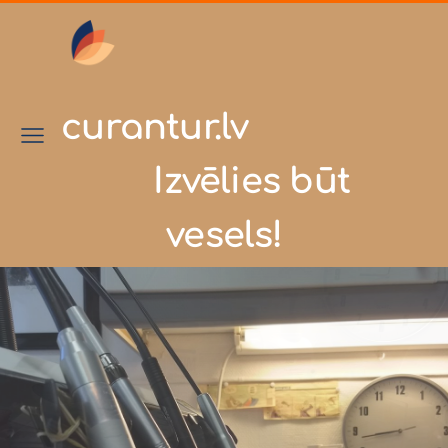
curantur.lv
Izvēlies būt
vesels!