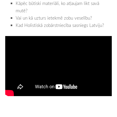
Kāpēc būtiski materiāli, ko atļaujam likt savā 
mutē?
Vai un kā uzturs ietekmē zobu veselību?
Kad Holistiskā zobārstniecība sasniegs Latviju?