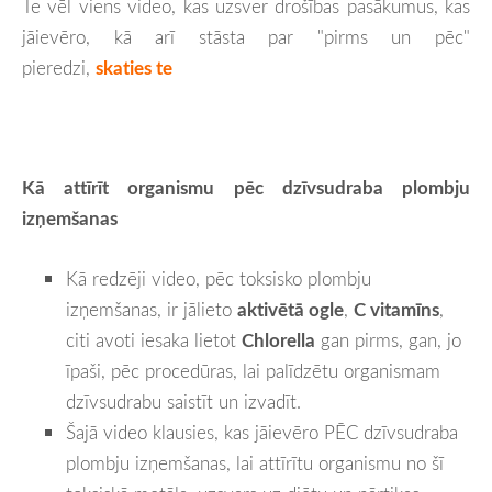
Te vēl viens video, kas uzsver drošības pasākumus, kas
jāievēro, kā arī stāsta par "pirms un pēc"
pieredzi,
skaties te
Kā attīrīt organismu pēc dzīvsudraba plombju
izņemšanas
Kā redzēji video, pēc toksisko plombju
izņemšanas, ir jālieto
aktivētā ogle
,
C vitamīns
,
citi avoti iesaka lietot
Chlorella
gan pirms, gan, jo
īpaši, pēc procedūras, lai palīdzētu organismam
dzīvsudrabu saistīt un izvadīt.
Šajā video klausies, kas jāievēro PĒC dzīvsudraba
plombju izņemšanas, lai attīrītu organismu no šī