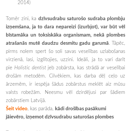
2014)
Tomēr zini, ka
dzīvsudrabu saturošo sudraba plombju
izņemšana, ja to dara nepareizi (izurbjot), var būt vēl
bīstamāka un toksiskāka organismam, nekā plombes
atrašanās mutē daudzu desmitu gadu garumā
. Tāpēc,
pirms nolem spert šo soli savas veselības uzlabošanas
virzienā, lasi, izglītojies, uzzini. Ideāli, ja to vari darīt
pie
Holistic dentist
jeb zobārsta, kas strādā ar veselībai
drošām metodēm. Cilvēkiem, kas darba dēļ ceļo uz
ārzemēm, ir iespēja šādus zobārstus meklēt aiz mūsu
valsts robežām. Neesmu vēl dzirdējusi par šādiem
zobārstiem Latvijā.
Šeit video
, kas parāda,
kādi drošības pasākumi
jāievēro, izņemot dzīvsudrabu saturošas plombes