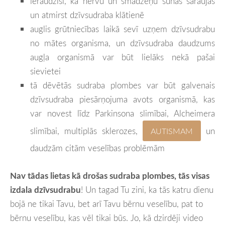
ieraudzīsi, kā nervu un smadzeņu šūnas saraujas
un atmirst dzīvsudraba klātienē
auglis grūtniecības laikā sevī uzņem dzīvsudrabu
no mātes organisma, un dzīvsudraba daudzums
augļa organismā var būt lielāks nekā pašai
sievietei
tā dēvētās sudraba plombes var būt galvenais
dzīvsudraba piesārņojuma avots organismā, kas
var novest līdz Parkinsona slimībai, Alcheimera
slimībai, multiplās sklerozes,
un
AUTISMAM
daudzām citām veselības problēmām
Nav tādas lietas kā drošas sudraba plombes, tās visas
izdala dzīvsudrabu
! Un tagad Tu zini, ka tās katru dienu
bojā ne tikai Tavu, bet arī Tavu bērnu veselību, pat to
bērnu veselību, kas vēl tikai būs. Jo, kā dzirdēji video