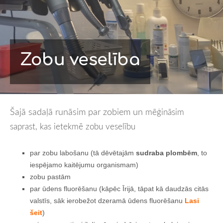
Zobu veselība
Šajā sadaļā runāsim par zobiem un
mēģināsim
saprast, kas ietekmē zobu veselību
par zobu labošanu (tā dēvētajām
sudraba plombēm
, to
iespējamo kaitējumu organismam)
zobu pastām
par ūdens fluorēšanu (kāpēc Īrijā, tāpat kā daudzās citās
valstīs, sāk ierobežot dzeramā ūdens fluorēšanu
Lasi
šeit
)