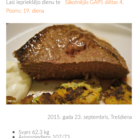
Lasi iepriekšējo dienu te
Sākotnējās GAPS diētas 4.
Posms: 19. diena
2015. gada 23. septembris, Trešdiena
Svars 62.3 kg
Asinsspiediens 107/73