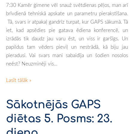
7:30 Kamēr ģimene vēl snauž svētdienas pēļos, man arī
brīvdienā tehniskā apskate un parametru pierakstīšana.
Tā, svars ir atpakaļ gandrīz turpat, kur GAPS sākumā. Tā
iet, kad apsēdies pie gatava ēdiena konferencē, un
izrādās tik daudz jau varu ēst, un viss ir garšīgs. Un
papildus tam vēders pieviļ un nestrādā, kā biju jau
pieradusi. Vai svars mani sabaidīja un šodien nosolos
neēst? Neuzminēji vis...
Lasīt tālāk »
Sākotnējās GAPS
diētas 5. Posms: 23.
diena