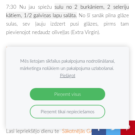
7:30 Nu jau spiežu
sulu no 2 burkāniem, 2 seleriju
kātiem, 1/2 galviņas lapu salāta.
No šī sanāk pilna glāze
sulas, sev ļauju izdzert pusi glāzes, pirms tam
pievienojot nedaudz olīveļļas (Extra Virgin).
Lasīt tālāk »
Mēs lietojam sīkfailus pakalpojuma nodrošināšanai,
mārketinga nolūkiem un pakalpojuma uzlabošanai.
Sākotnējās GAPS
Pielāgot
diētas 4. Posms: 17.
Pieņemt visus
diena
Pieņemt tikai nepieciešamos
17. nov. 2015,
Nav komentāru
Lasi iepriekšējo dienu te
Sākotnējās GAPS diētas 4.