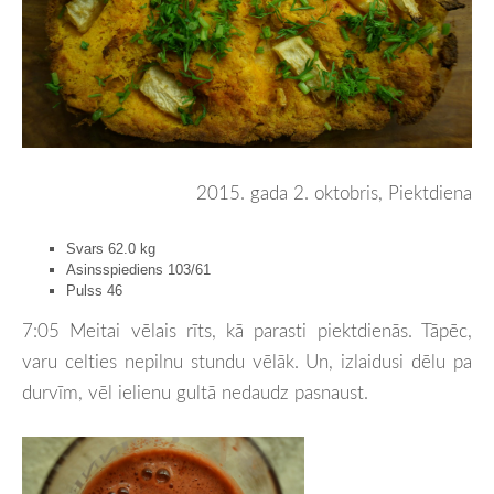
2015. gada 2. oktobris, Piektdiena
Svars 62.0 kg
Asinsspiediens 103/61
Pulss 46
7:05 Meitai vēlais rīts, kā parasti piektdienās. Tāpēc,
varu celties nepilnu stundu vēlāk. Un, izlaidusi dēlu pa
durvīm, vēl ielienu gultā nedaudz pasnaust.