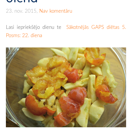
23. nov. 2015,
Nav komentāru
Lasi iepriekšējo dienu te
Sākotnējās GAPS diētas 5.
Posms: 22. diena