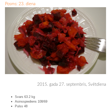
Posms: 23. diena
2015. gada 27. septembris, Svētdiena
Svars 63.2 kg
Asinsspiediens 108/69
Pulss 48