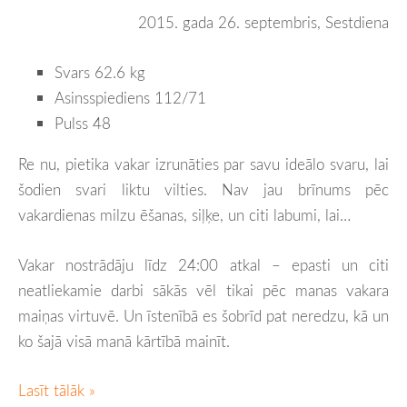
2015. gada 26. septembris, Sestdiena
Svars 62.6 kg
Asinsspiediens 112/71
Pulss 48
Re nu, pietika vakar izrunāties par savu ideālo svaru, lai
šodien svari liktu vilties. Nav jau brīnums pēc
vakardienas milzu ēšanas, siļķe, un citi labumi, lai…
Vakar nostrādāju līdz 24:00 atkal – epasti un citi
neatliekamie darbi sākās vēl tikai pēc manas vakara
maiņas virtuvē. Un īstenībā es šobrīd pat neredzu, kā un
ko šajā visā manā kārtībā mainīt.
Lasīt tālāk »