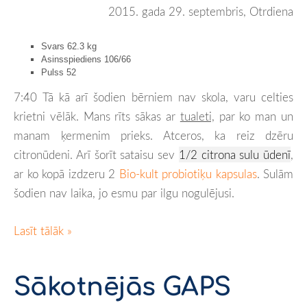
2015. gada 29. septembris, Otrdiena
Svars 62.3 kg
Asinsspiediens 106/66
Pulss 52
7:40 Tā kā arī šodien bērniem nav skola, varu celties
krietni vēlāk. Mans rīts sākas ar
tualeti,
par ko man un
manam ķermenim prieks. Atceros, ka reiz dzēru
citronūdeni. Arī šorīt sataisu sev
1/2 citrona sulu ūdenī
,
ar ko kopā izdzeru 2
Bio-kult probiotiķu kapsulas
. Sulām
šodien nav laika, jo esmu par ilgu nogulējusi.
Lasīt tālāk »
Sākotnējās GAPS