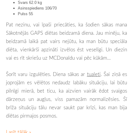
Svars 62.0 kg
Asinsspiediens 106/70
Pulss 55
Pat nezinu, vai īpaši priecāties, ka šodien sākas mana
Sākotnējās GAPS diētas beidzamā diena. Jau minēju, ka
beidzamā laikā pat vairs nejūtu, ka man būtu speciāla
diēta, vienkārši apzināti izvēlos ēst veselīgi. Un diezin
vai es rīt skriešu uz MCDonaldu vai pēc kūkām...
Šorīt varu izgulēties. Diena sākas ar
tualeti
. Šai ziņā es
joprojām es vēlētos nedaudz labāku situāciju, lai būtu
pilnīgi mierā, bet ticu, ka aizvien vairāk ēdot svaigos
dārzeņus un augļus, viss pamazām normalizēsies. Šī
brīža situāciju tālu nevar saukt par krīzi, kas man bija
diētas pirmajos posmos.
Lasīt tālāk »