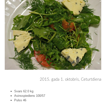
2015. gada 1. oktobris, Ceturtdiena
Svars 62.0 kg
Asinsspiediens 100/57
Pulss 46