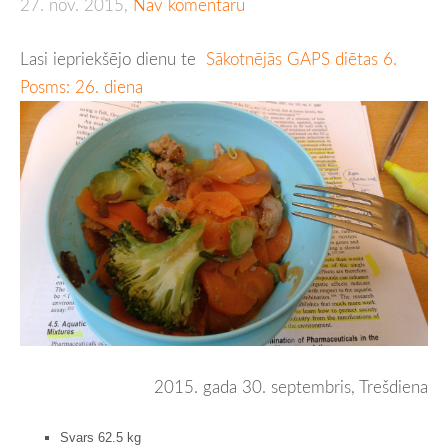
27. nov. 2015,
Nav komentāru
Lasi iepriekšējo dienu te
Sākotnējās GAPS diētas 6.
Posms: 26. diena
2015. gada 30. septembris, Trešdiena
Svars 62.5 kg