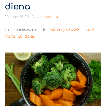
diena
19. nov. 2015,
Nav komentāru
Lasi iepriekšējo dienu te
Sākotnējās GAPS diētas 4.
Posms: 18. diena