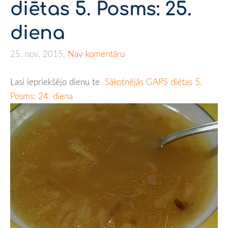
diētas 5. Posms: 25.
diena
25. nov. 2015,
Nav komentāru
Lasi iepriekšējo dienu te
Sākotnējās GAPS diētas 5.
Posms: 24. diena