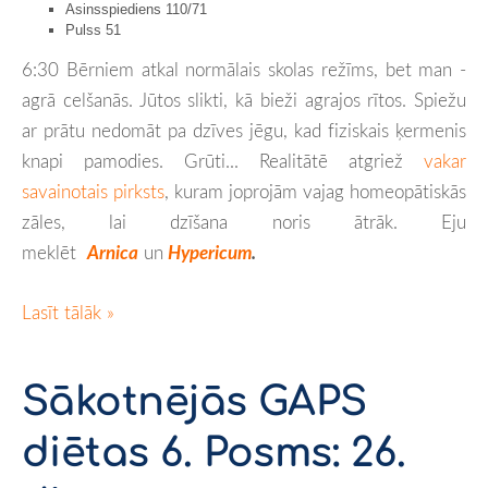
Asinsspiediens 110/71
Pulss 51
6:30 Bērniem atkal normālais skolas režīms, bet man -
agrā celšanās. Jūtos slikti, kā bieži agrajos rītos. Spiežu
ar prātu nedomāt pa dzīves jēgu, kad fiziskais ķermenis
knapi pamodies. Grūti... Realitātē atgriež
vakar
savainotais pirksts
, kuram joprojām vajag homeopātiskās
zāles, lai dzīšana noris ātrāk. Eju
meklēt
Arnica
un
Hypericum
.
Lasīt tālāk »
Sākotnējās GAPS
diētas 6. Posms: 26.