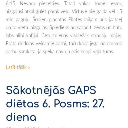
6:15 Nevaru piecelties. Tātad vakar tomēr esmu
aizgājusi atkal gulēt pārāk vēlu. Virtuvē pie galda vēl 15
min paguļu. Šodien plānotās Pilates laikam būs jāatceļ
un tā vietā jāizguļas. Spiediens arī sasodīti zems un būtu
labs alibi kafijai. Ceturtdienās visbiežāk strādāju mājās.
Prātā rindojas veicamie darbi, taču kāda jēga no darāmo
darbu saraksta, ja spēka nav un acis knapi vaļā turas.
Lasīt tālāk »
Sākotnējās GAPS
diētas 6. Posms: 27.
diena