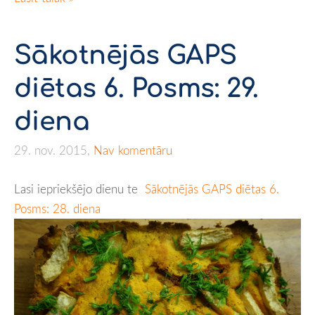
Sākotnējās GAPS
diētas 6. Posms: 29.
diena
29. nov. 2015,
Nav komentāru
Lasi iepriekšējo dienu te
Sākotnējās GAPS diētas 6.
Posms: 28. diena