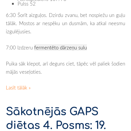
Pulss 52
6:30 Šorīt aizguļos. Dzirdu zvanu, bet nospiežu un guļu
tālāk. Mostos ar nespēku un dusmām, ka atkal neesmu
izgulējusies.
7:00 Izdzeru
fermentēto dārzeņu sulu
Puika sāk klepot, arī deguns ciet, tāpēc vēl paliek šodien
mājās veseļoties.
Lasīt tālāk »
Sākotnējās GAPS
diētas 4. Posms: 19.