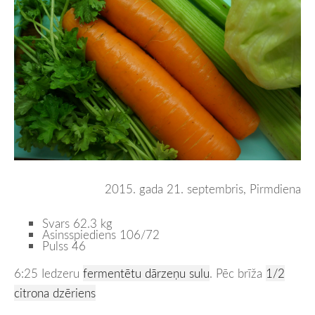
2015. gada 21. septembris, Pirmdiena
Svars 62.3 kg
Asinsspiediens 106/72
Pulss 46
6:25 Iedzeru
fermentētu dārzeņu sulu
. Pēc brīža
1/2
citrona dzēriens