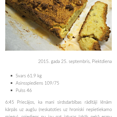
2015. gada 25. septembris, Piektdiena
Svars 61.9 kg
Asinsspiediens 109/75
Pulss 46
6:45 Priecājos, ka mani sirdsdarbības rādītāji lēnām
kārpās uz augšu (neskatoties uz hroniski nepietiekamo
miegu), spiediens nu jau pat izturas labāk nekā esmu