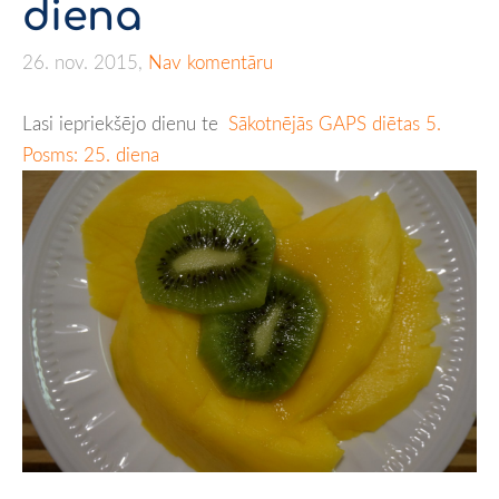
diena
26. nov. 2015,
Nav komentāru
Lasi iepriekšējo dienu te
Sākotnējās GAPS diētas 5.
Posms: 25. diena