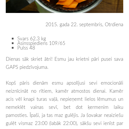
2015. gada 22. septembris, Otrdiena
Svars 62.3 kg
Asinsspiediens 109/65
Pulss 48
Dienas sāk skriet ātri! Esmu jau krietni pāri pusei sava
GAPS piedzīvojuma.
Kopš pāris dienām esmu apsolījusi sevi emocionāli
neiznīcināt no rītiem, kamēr atmostos dienai. Kamēr
acis vēl knapi turas vaļā, nepieņemt lielos lēmumus un
nemeklēt vainas sevī, bet dot ķermenim laiku
pamosties. Īpaši, ja tas maz gulējis. Ja šovakar neaiziešu
gulēt vismaz 23:00 (labāk 22:00), sākšu sevi ienīst par