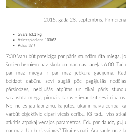
2015. gada 28. septembris, Pirmdiena
Svars 63.1 kg
Asinsspiediens 103/63
Pulss 37 !
7:30 Varu būt pateicīga par pāris stundām rīta miega, jo
šodien bērniem nav skola un man nav jāceļas 6:00. Taču
par maz miega ir par maz jebkurā gadījumā. Kad
beidzot dabūnu sevi augšā pēc pagājušās nedēļas
pārslodzes, nebijušās atpūtas un tikai pāris stundu
saraustīta miega, pirmais darbs - ieraudzīt sevi ciparos.
Nē, nu es jau labi zinu, kā jūtos, tikai ir naiva cerība, ka
varbūt objektīvie cipari viesīs cerību. Kā tad... viss atkal
atkritis atpakaļ vecajos parametros. Ēdu par daudz, guļu
par maz. Un kurš vainīgs? Tikai es pati. Ārā saule un zila