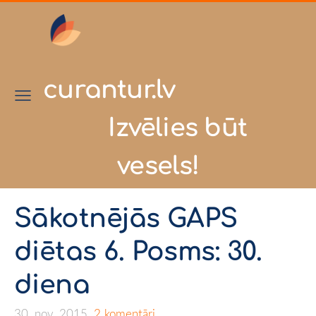
curantur.lv
Izvēlies būt
vesels!
Sākotnējās GAPS
diētas 6. Posms: 30.
diena
30. nov. 2015,
2 komentāri