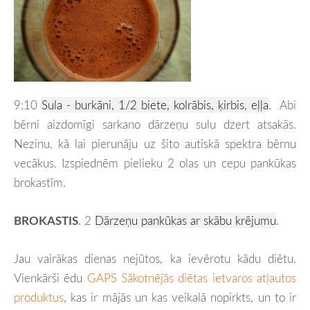
9:10
Sula - burkāni, 1/2 biete, kolrābis, ķirbis, eļļa
. Abi
bērni aizdomīgi sarkano dārzeņu sulu dzert atsakās.
Nezinu, kā lai pierunāju uz šito autiskā spektra bērnu
vecākus. Izspiednēm pielieku 2 olas un cepu pankūkas
brokastīm.
BROKASTIS
. 2
Dārzeņu pankūkas ar skābu krējumu
.
Jau vairākas dienas nejūtos, ka ievērotu kādu diētu.
Vienkārši ēdu
GAPS Sākotnējās diētas ietvaros atļautos
produktus
, kas ir mājās un kas veikalā nopirkts, un to ir