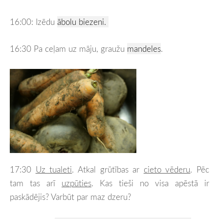
16:00: Izēdu
ābolu biezeni.
16:30 Pa ceļam uz māju, graužu
mandeles
.
17:30
Uz tualeti
. Atkal grūtības ar
cieto vēderu
. Pēc
tam tas arī
uzpūties
. Kas tieši no visa apēstā ir
paskādējis? Varbūt par maz dzeru?