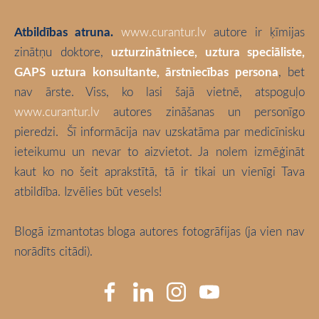
Atbildības atruna.
www.curantur.lv
autore ir ķīmijas
zinātņu doktore,
uzturzinātniece, uztura speciāliste,
GAPS uztura konsultante, ārstniecības persona
, bet
nav ārste. Viss, ko lasi šajā vietnē, atspoguļo
www.curantur.lv
autores zināšanas un personīgo
pieredzi.
Šī informācija nav uzskatāma par medicīnisku
ieteikumu un nevar to aizvietot. Ja nolem izmēģināt
kaut ko no šeit aprakstītā, tā ir tikai un vienīgi Tava
atbildība. Izvēlies būt vesels!
Blogā izmantotas bloga autores fotogrāfijas (ja vien nav
norādīts citādi).