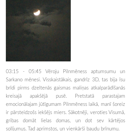
03:15 - 05:45 Vēroju Pilnmēness aptumsumu un
Sarkano mēnesi. Visskaistākais, gandrīz 3D, tas bija īsu
brīdi pirms dzeltenās gaismas maliņas atkalparādīšanās
kreisajā apakšējā pusē. Pretstatā parastajam
emocionālajam jūtīgumam Pilnmēness laikā, manī šoreiz
ir pārsteidzošs iekšējs miers. Sākotnēji, veroties Visumā,
gribas domāt lielas domas, un dot sev kārtējos
solījumus. Tad aprimstos, un vienkārši baudu brīnumu.