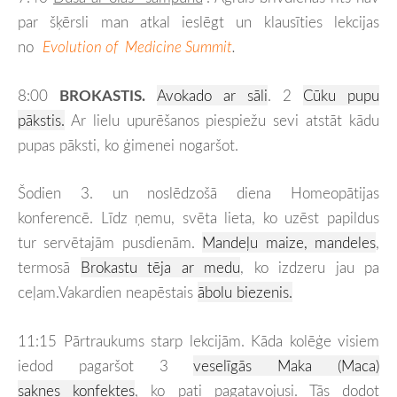
par šķērsli man atkal ieslēgt un klausīties lekcijas
no
Evolution of Medicine Summit
.
8:00
BROKASTIS.
Avokado ar sāli
. 2
Cūku pupu
pākstis.
Ar lielu upurēšanos piespiežu sevi atstāt kādu
pupas pāksti, ko ģimenei nogaršot.
Šodien 3. un noslēdzošā diena Homeopātijas
konferencē. Līdz ņemu, svēta lieta, ko uzēst papildus
tur servētajām pusdienām.
Mandeļu maize, mandeles
,
termosā
Brokastu tēja ar medu
, ko izdzeru jau pa
ceļam.Vakardien neapēstais
ābolu biezenis.
11:15 Pārtraukums starp lekcijām. Kāda kolēģe visiem
iedod pagaršot 3
veselīgās
Maka (Maca)
saknes konfektes
, ko pati pagatavojusi. Tās dodot