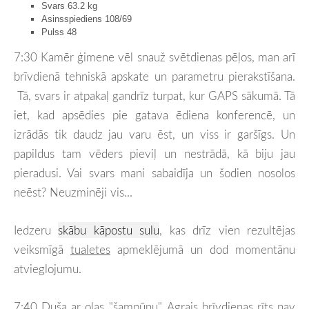
Svars 63.2 kg
Asinsspiediens 108/69
Pulss 48
7:30 Kamēr ģimene vēl snauž svētdienas pēļos, man arī
brīvdienā tehniskā apskate un parametru pierakstīšana.
Tā, svars ir atpakaļ gandrīz turpat, kur GAPS sākumā. Tā
iet, kad apsēdies pie gatava ēdiena konferencē, un
izrādās tik daudz jau varu ēst, un viss ir garšīgs. Un
papildus tam vēders pieviļ un nestrādā, kā biju jau
pieradusi. Vai svars mani sabaidīja un šodien nosolos
neēst? Neuzminēji vis...
Iedzeru
skābu kāpostu sulu
, kas drīz vien rezultējas
veiksmīgā
tualetes
apmeklējumā un dod momentānu
atvieglojumu.
7:40
Duša ar olas "šampūnu
". Agrais brīvdienas rīts nav