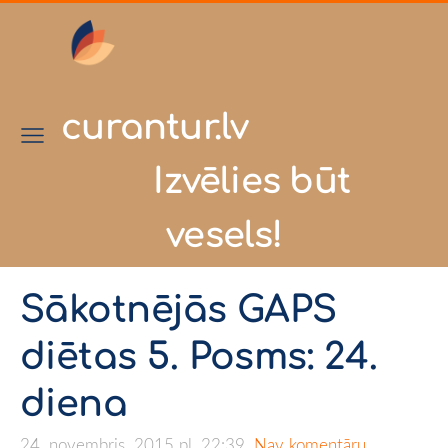
curantur.lv
Izvēlies būt
vesels!
Sākotnējās GAPS
diētas 5. Posms: 24.
diena
24. novembris, 2015 pl. 22:39,
Nav komentāru