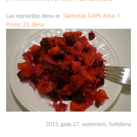
Lasi iepriekšējo dienu te
Sākotnējās GAPS diētas 5.
Posms: 23. diena
2015. gada 27. septembris, Svētdiena