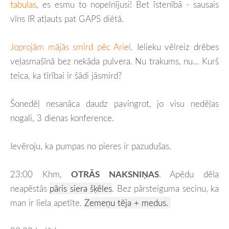
tabulas
, es esmu to nopelnījusi! Bet īstenībā - sausais
vīns IR atļauts pat GAPS diētā.
Joprojām mājās smird pēc Ariel
. Ielieku vēlreiz drēbes
veļasmašīnā bez nekāda pulvera. Nu trakums, nu... Kurš
teica, ka tīrībai ir šādi jāsmird?
Šonedēļ nesanāca daudz pavingrot, jo visu nedēļas
nogali, 3 dienas konference.
Ievēroju, ka pumpas no pieres ir pazudušas.
23:00 Khm,
OTRĀS NAKSNIŅAS
. Apēdu dēla
neapēstās
pāris siera šķēles
. Bez pārsteiguma secinu, ka
man ir liela apetīte.
Zemeņu tēja + medus.