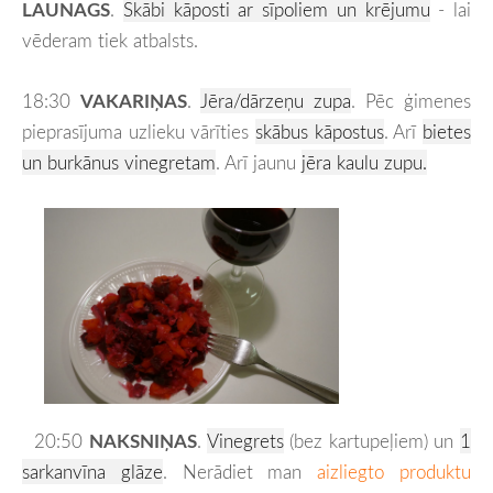
LAUNAGS
.
Skābi kāposti ar sīpoliem un krējumu
- lai
vēderam tiek atbalsts.
18:30
VAKARIŅAS
.
Jēra/dārzeņu zupa
. Pēc ģimenes
pieprasījuma uzlieku vārīties
skābus kāpostus
. Arī
bietes
un burkānus vinegretam
. Arī jaunu
jēra kaulu zupu.
20:50
NAKSNIŅAS
.
Vinegrets
(bez kartupeļiem) un
1
sarkanvīna glāze
.
Nerādiet man
aizliegto produktu