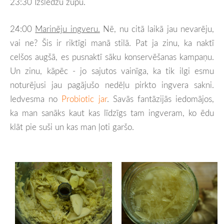
23:30 Izslēdzu zupu.
24:00
Marinēju ingveru.
Nē, nu citā laikā jau nevarēju,
vai ne? Šis ir riktīgi manā stilā. Pat ja zinu, ka naktī
celšos augšā, es pusnaktī sāku konservēšanas kampaņu.
Un zinu, kāpēc - jo sajutos vainīga, ka tik ilgi esmu
noturējusi jau pagājušo nedēļu pirkto ingvera sakni.
Iedvesma no
Probiotic jar
. Savās fantāzijās iedomājos,
ka man sanāks kaut kas līdzīgs tam ingveram, ko ēdu
klāt pie suši un kas man ļoti garšo.