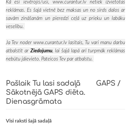
Kā esi ievērojis/usi,
www.curantur.lv
netiek izvietotas
reklāmas. Es šajā vietnē bez maksas un no sirds dalos ar
savām zināšanām un pieredzi ceļā uz prieku un labāku
veselību.
Ja Tev noder
www.curantur.lv
lasītais, Tu vari manu darbu
atbalstīt ar
Ziedojumu
, lai šajā lapā arī turpmāk reklāmas
nebūtu jāievieto. Pateicos Tev par atbalstu.
Pašlaik Tu lasi sadaļā
GAPS /
Sākotnējā GAPS diēta.
Dienasgrāmata
Visi raksti šajā sadaļā