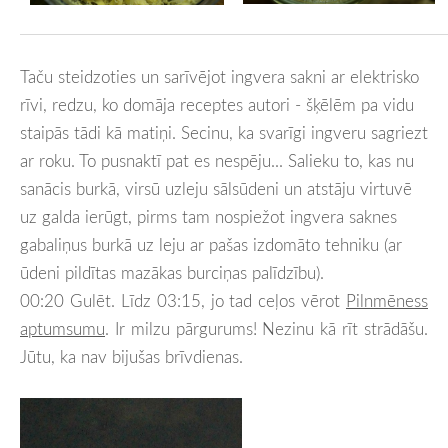
Taču steidzoties un sarīvējot ingvera sakni ar elektrisko
rīvi, redzu, ko domāja receptes autori - šķēlēm pa vidu
staipās tādi kā matiņi. Secinu, ka svarīgi ingveru sagriezt
ar roku. To pusnaktī pat es nespēju... Salieku to, kas nu
sanācis burkā, virsū uzleju sālsūdeni un atstāju virtuvē
uz galda ierūgt, pirms tam nospiežot ingvera saknes
gabaliņus burkā uz leju ar pašas izdomāto tehniku (ar
ūdeni pildītas mazākas burciņas palīdzību).
00:20 Gulēt. Līdz 03:15, jo tad ceļos vērot
Pilnmēness
aptumsumu
. Ir milzu pārgurums! Nezinu kā rīt strādāšu.
Jūtu, ka nav bijušas brīvdienas.