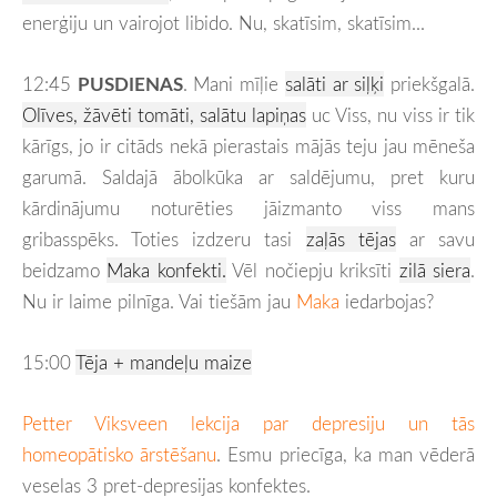
enerģiju un vairojot libido. Nu, skatīsim, skatīsim...
12:45
PUSDIENAS
. Mani mīļie
salāti ar siļķi
priekšgalā.
Olīves, žāvēti tomāti, salātu lapiņas
uc Viss, nu viss ir tik
kārīgs, jo ir citāds nekā pierastais mājās teju jau mēneša
garumā. Saldajā ābolkūka ar saldējumu, pret kuru
kārdinājumu noturēties jāizmanto viss mans
gribasspēks. Toties izdzeru tasi
zaļās tējas
ar savu
beidzamo
Maka konfekti.
Vēl nočiepju kriksīti
zilā siera
.
Nu ir laime pilnīga. Vai tiešām jau
Maka
iedarbojas?
15:00
Tēja + mandeļu maize
Petter Viksveen lekcija par depresiju un tās
homeopātisko ārstēšanu
. Esmu priecīga, ka man vēderā
veselas 3 pret-depresijas konfektes.