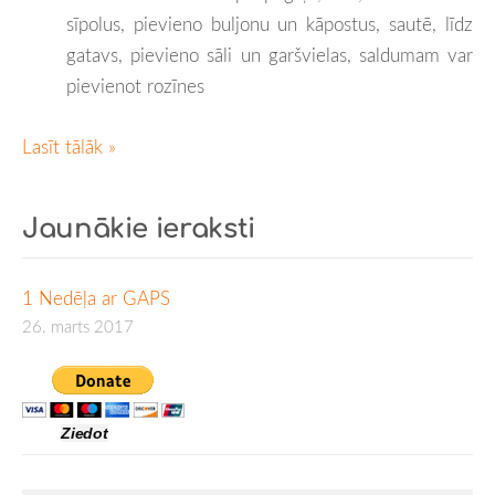
sīpolus, pievieno buljonu un kāpostus, sautē, līdz
gatavs, pievieno sāli un garšvielas, saldumam var
pievienot rozīnes
Lasīt tālāk »
Jaunākie ieraksti
1 Nedēļa ar GAPS
26. marts 2017
Ziedot