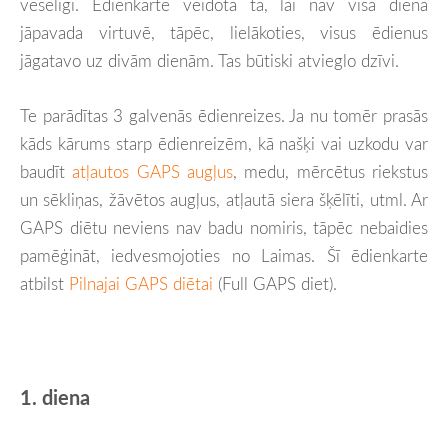
veselīgi.
Ēdienkarte veidota tā, lai nav visa diena
jāpavada virtuvē, tāpēc, lielākoties, visus ēdienus
jāgatavo uz divām dienām. Tas būtiski atvieglo dzīvi.
Te parādītas 3 galvenās ēdienreizes. Ja nu tomēr prasās
kāds kārums starp ēdienreizēm, kā našķi vai uzkodu var
baudīt
atļautos GAPS augļus
, medu, mērcētus riekstus
un sēkliņas, žāvētos augļus, atļautā siera šķēlīti, utml. Ar
GAPS diētu neviens nav badu nomiris, tāpēc nebaidies
pamēģināt, iedvesmojoties no Laimas. Šī ēdienkarte
atbilst
Pilnajai GAPS diētai
(Full GAPS diet).
1. diena