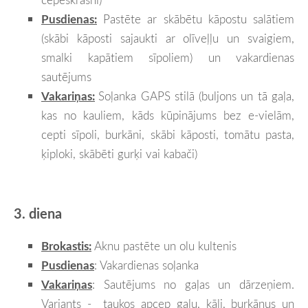
Pusdienas:
Pastēte ar skābētu kāpostu salātiem
(skābi kāposti sajaukti ar olīveļļu un svaigiem,
smalki kapātiem sīpoliem) un vakardienas
sautējums
Vakariņas:
Soļanka GAPS stilā (buljons un tā gaļa,
kas no kauliem, kāds kūpinājums bez e-vielām,
cepti sīpoli, burkāni, skābi kāposti, tomātu pasta,
ķiploki, skābēti gurķi vai kabači)
3. diena
Brokastis:
Aknu pastēte un olu kultenis
Pusdienas
: Vakardienas soļanka
Vakariņas
: Sautējums no gaļas un dārzeņiem.
Variants - taukos apcep gaļu, kāli, burkānus un