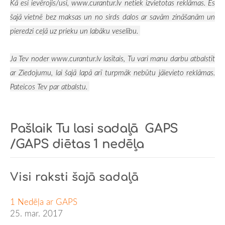
Kā esi ievērojis/usi,
www.curantur.lv
netiek izvietotas reklāmas. Es
šajā vietnē bez maksas un no sirds dalos ar savām zināšanām un
pieredzi ceļā uz prieku un labāku veselību.
Ja Tev noder
www.curantur.lv
lasītais, Tu vari manu darbu atbalstīt
ar
Ziedojumu, lai šajā lapā arī turpmāk nebūtu jāievieto reklāmas.
Pateicos Tev par atbalstu.
Pašlaik Tu lasi sadaļā
GAPS
/GAPS diētas 1 nedēļa
Visi raksti šajā sadaļā
1 Nedēļa ar GAPS
25. mar. 2017