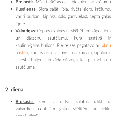
Brokastis
: Mīksti vārītas olas, biezpiens ar krējumu
Pusdienas
: Siera salāti (ola, rīvēts siers, krējums,
vārīti burkāni, ķiploks, sāls, garšvielas), cepta gaļas
šķēle
Vakariņas
: Ceptas akniņas ar skābētiem kāpostiem
un dārzeņu sautējumu, kura sastāvā ir
kauliņu/gaļas buljons. Pie reizes pagatavo arī
aknu
pastēti
, kura varētu sastāvēt no akniņām, sīpoliem,
sviesta, buljona un kāda dārzeņa, kas pasmelts no
sautējuma
2. diena
Brokastis:
Siera salāti (var salātus uzlikt uz
vakardien ceptajām gaļas šķēlītēm un ielikt
cepeškrāsnī)