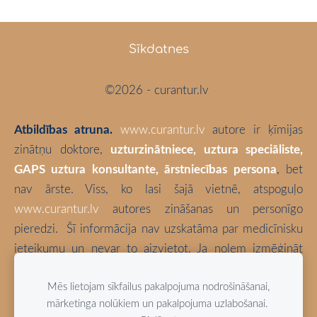
Sīkdatnes
©2026 - curantur.lv
Atbildības atruna.
www.curantur.lv
autore ir ķīmijas
zinātņu doktore,
uzturzinātniece, uztura speciāliste,
GAPS uztura konsultante, ārstniecības persona
, bet
nav ārste. Viss, ko lasi šajā vietnē, atspoguļo
www.curantur.lv
autores zināšanas un personīgo
pieredzi.
Šī informācija nav uzskatāma par medicīnisku
ieteikumu un nevar to aizvietot. Ja nolem izmēģināt
kaut ko no šeit aprakstītā, tā ir tikai un vienīgi Tava
Mēs lietojam sīkfailus pakalpojuma nodrošināšanai,
atbildība. Izvēlies būt vesels!
mārketinga nolūkiem un pakalpojuma uzlabošanai.