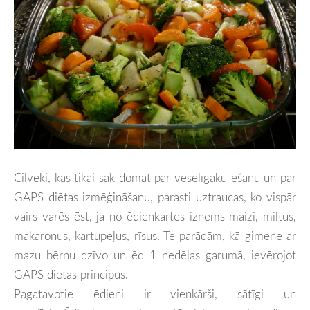
Cilvēki, kas tikai sāk domāt par veselīgāku ēšanu un par
GAPS diētas izmēģināšanu, parasti uztraucas, ko vispār
vairs varēs ēst, ja no ēdienkartes izņems maizi, miltus,
makaronus, kartupeļus, rīsus. Te parādām, kā ģimene ar
mazu bērnu dzīvo un ēd 1 nedēļas garumā, ievērojot
GAPS diētas principus.
Pagatavotie ēdieni ir vienkārši, sātīgi un