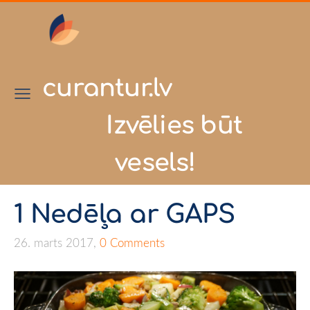
curantur.lv
Izvēlies būt
vesels!
1 Nedēļa ar GAPS
26. marts 2017,
0 Comments