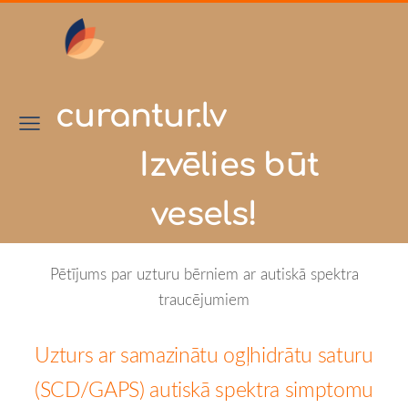
curantur.lv
Izvēlies būt
vesels!
Pētījums par uzturu bērniem ar autiskā spektra
traucējumiem
Uzturs ar samazinātu ogļhidrātu saturu
(SCD/GAPS) autiskā spektra simptomu