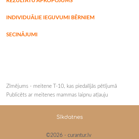
REZULTĀTU APKOPOJUMS
INDIVIDUĀLIE IEGUVUMI BĒRNIEM
SECINĀJUMI
Zīmējums - meitene T-10, kas piedalījās pētījumā
Publicēts ar meitenes mammas laipnu atļauju
Sīkdatnes
©2026 - curantur.lv