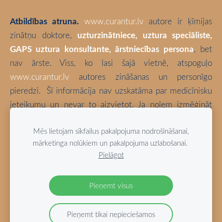
Atbildības atruna.
www.curantur.lv
autore ir ķīmijas
zinātņu doktore,
uzturzinātniece, uztura speciāliste,
GAPS uztura konsultante, ārstniecības persona
, bet
nav ārste. Viss, ko lasi šajā vietnē, atspoguļo
www.curantur.lv
autores zināšanas un personīgo
pieredzi.
Šī informācija nav uzskatāma par medicīnisku
ieteikumu un nevar to aizvietot. Ja nolem izmēģināt
kaut ko no šeit aprakstītā, tā ir tikai un vienīgi Tava
Mēs lietojam sīkfailus pakalpojuma nodrošināšanai,
atbildība. Izvēlies būt vesels!
mārketinga nolūkiem un pakalpojuma uzlabošanai.
Pielāgot
Blogā izmantotas bloga autores fotogrāfijas (ja vien nav
norādīts citādi).
Pieņemt visus
Pieņemt tikai nepieciešamos