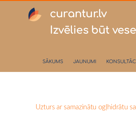
curantur
Izvēlies būt vese
SĀKUMS
JAUNUMI
KONSULTĀC
Uzturs ar samazinātu ogļhidrātu s