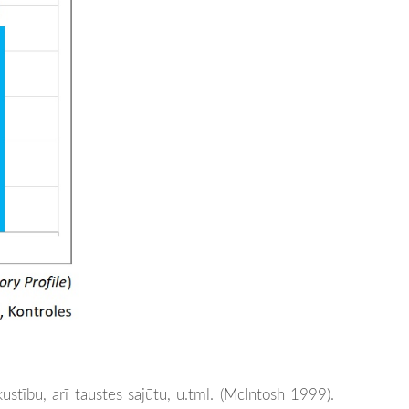
stību, arī taustes sajūtu, u.tml. (
McIntosh 1999).