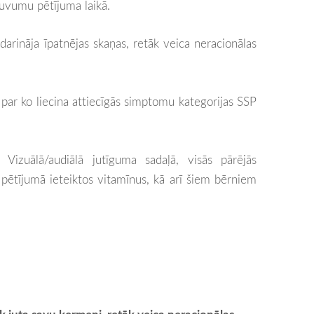
guvumu pētījuma laikā.
arināja īpatnējas skaņas, retāk veica neracionālas
par ko liecina attiecīgās simptomu kategorijas SSP
izuālā/audiālā jutīguma sadaļā, visās pārējās
 pētījumā ieteiktos vitamīnus, kā arī šiem bērniem