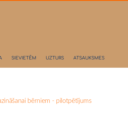
A
SIEVIETĒM
UZTURS
ATSAUKSMES
zināšanai bērniem - pilotpētījums