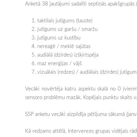
Anketā 38 jautājumi sadalīti septiņās apakšgrupās 
taktilais jutīgums (tauste)
jutīgums uz garšu / smaržu
jutīgums uz kustību
nereaģē / meklē sajūtas
audiālā (dzirdes) izšķirtspēja
maz enerģijas / vājš
vizuālais (redzes) / audiālais (dzirdes) jutīgum
Vecāki novērtēja katru aspektu skalā no 0 (vienmē
sensoro problēmu mazāk. Kopējais punktu skaits va
SSP anketu vecāki aizpildīja pētījuma sākumā (janvā
Kā redzams attēlā, Intervences grupas vidējais rādī