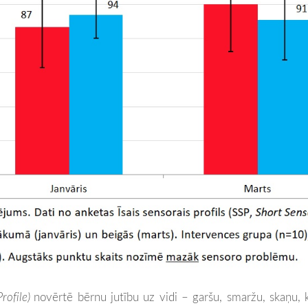
Profile)
novērtē bērnu jutību uz vidi – garšu, smaržu, skaņu, ku