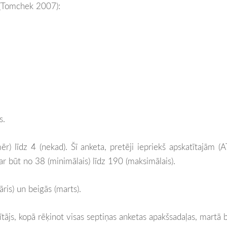
(
Tomchek 2007)
:
s.
r) līdz 4 (nekad). Šī anketa, pretēji iepriekš apskatītajām (
r būt no 38 (minimālais) līdz 190 (maksimālais).
ris) un beigās (marts).
tājs, kopā rēķinot visas septiņas anketas apakšsadaļas, martā bū