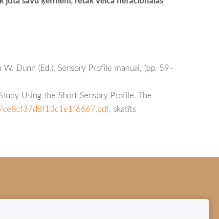
k juta savu ķermeni, retāk veica neracionālas
In W. Dunn (Ed.), Sensory Profile manual, (pp. 59–
tudy Using the Short Sensory Profile. The
4b7ce8cf37d8f13c1e1f6667.pdf
, skatīts