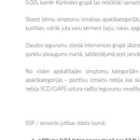
0,02), kamēr Kontroles grupā tas nebūtiski samazi
Skatot bērnu simptomu izmaiņas apakškategorijās, 
kustības, vairāk juta savu ķermeni (seju, rokas, apģ
Daudzo ieguvumu starpā Intervences grupā jāizceļ 
punktu pieaugums martā, salīdzinājumā pret janvār
No visām apskatītajām simptomu kategorijām K
apakškategorijās – pozitīvu izmaiņu nebija, kas s
nebija SCD/GAPS uztura radīto ieguvumu veselība
SSP / sensorās jutības stāsts īsumā: