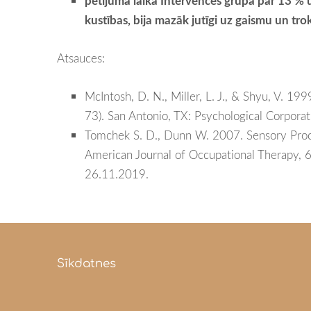
pētījuma laikā Intervences grupā par 13 % 
kustības, bija mazāk jutīgi uz gaismu un trok
Atsauces:
McIntosh, D. N., Miller, L. J., & Shyu, V. 19
73). San Antonio, TX: Psychological Corporat
Tomchek S. D., Dunn W. 2007. Sensory Proce
American Journal of Occupational Therapy, 6
26.11.2019.
Sīkdatnes