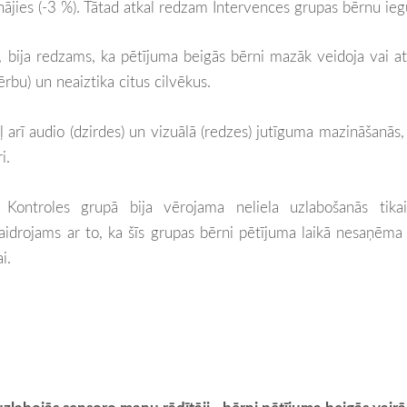
nājies (-3 %). Tātad atkal redzam Intervences grupas bērnu ie
bija redzams, ka pētījuma beigās bērni mazāk veidoja vai atd
ērbu) un neaiztika citus cilvēkus.
arī audio (dzirdes) un vizuālā (redzes) jutīguma mazināšanās, 
i.
ontroles grupā bija vērojama neliela uzlabošanās tikai V
kaidrojams ar to, ka šīs grupas bērni pētījuma laikā nesaņēma
i.