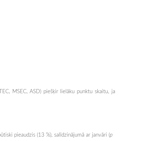
ATEC, MSEC, ASD) piešķir lielāku punktu skaitu, ja
tiski pieaudzis (13 %), salīdzinājumā ar janvāri (
p