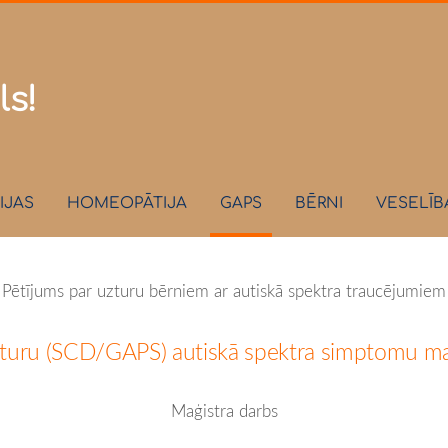
.lv
ls!
IJAS
HOMEOPĀTIJA
GAPS
BĒRNI
VESELĪB
Pētījums par uzturu bērniem ar autiskā spektra traucējumiem
aturu (SCD/GAPS) autiskā spektra simptomu ma
Maģistra darbs