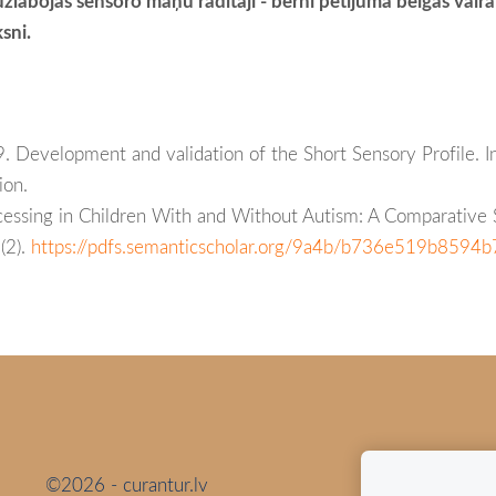
uzlabojās sensoro maņu rādītāji - bērni pētījuma beigās
vairā
sni.
99. Development and validation of the Short Sensory Profile. 
ion.
ssing in Children With and Without Autism: A Comparative S
(2).
https://pdfs.semanticscholar.org/9a4b/b736e519b859
©2026 - curantur.lv