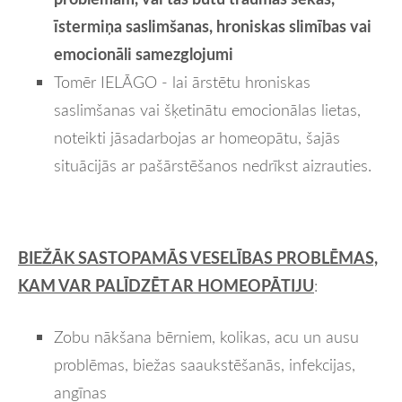
īstermiņa saslimšanas, hroniskas slimības vai
emocionāli samezglojumi
Tomēr IELĀGO - l
ai ārstētu hroniskas
saslimšanas vai šķetinātu emocionālas lietas,
noteikti jāsadarbojas ar homeopātu,
šajās
situācijās ar pašārstēšanos nedrīkst aizrauties.
BIEŽĀK SASTOPAMĀS VESELĪBAS PROBLĒMAS,
KAM VAR PALĪDZĒT AR HOMEOPĀTIJU
:
Zobu nākšana bērniem, kolikas, acu un ausu
problēmas, biežas saaukstēšanās, infekcijas,
angīnas