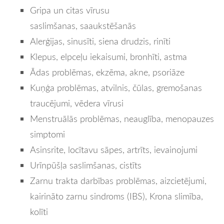
Gripa un citas vīrusu
saslimšanas, saaukstēšanās
Alerģijas, sinusīti, siena drudzis, rinīti
Klepus, elpceļu iekaisumi, bronhīti, astma
Ādas problēmas, ekzēma, akne, psoriāze
Kuņģa problēmas, atvilnis, čūlas, gremošanas
traucējumi, vēdera vīrusi
Menstruālās problēmas, neauglība, menopauzes
simptomi
Asinsrite, locītavu sāpes, artrīts, ievainojumi
Urīnpūšļa saslimšanas, cistīts
Zarnu trakta darbības problēmas, aizcietējumi,
kairināto zarnu sindroms (IBS), Krona slimība,
kolīti