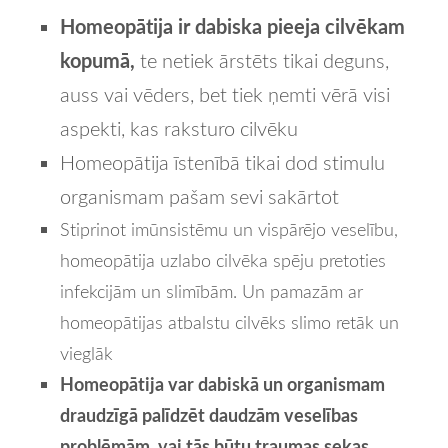
Homeopātija ir dabiska pieeja cilvēkam
kopumā,
te netiek ārstēts tikai deguns,
auss vai vēders, bet tiek ņemti vērā visi
aspekti, kas raksturo cilvēku
Homeopātija īstenībā tikai dod stimulu
organismam pašam sevi sakārtot
Stiprinot imūnsistēmu un vispārējo veselību,
homeopātija uzlabo cilvēka spēju pretoties
infekcijām un slimībām.
Un pamazām ar
homeopātijas atbalstu cilvēks slimo retāk un
vieglāk
Homeopātija var dabiskā un organismam
draudzīgā palīdzēt daudzām veselības
problēmām, vai tās būtu traumas sekas,