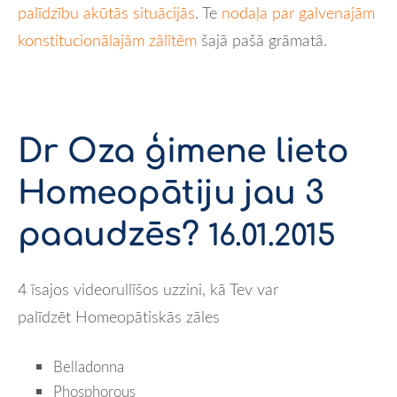
palīdzību akūtās situācijās
. Te
nodaļa par galvenajām
konstitucionālajām zālītēm
šajā pašā grāmatā.
Dr Oza ģimene lieto
Homeopātiju jau 3
paaudzēs?
16.01.2015
4 īsajos videorullīšos uzzini, kā Tev var
palīdzēt
Homeopātiskās zāles
Belladonna
Phosphorous