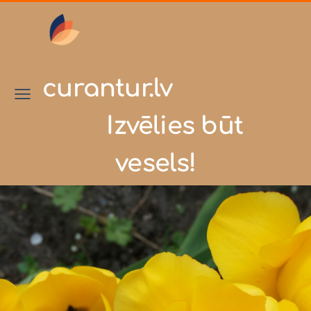
curantur.lv
Izvēlies būt
vesels!