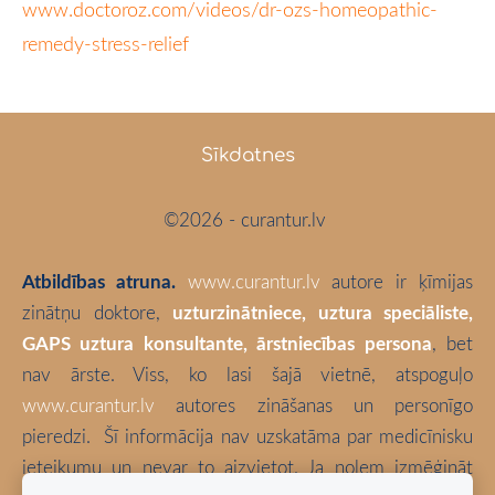
www.doctoroz.com/videos/dr-ozs-homeopathic-
remedy-stress-relief
Sīkdatnes
©2026 - curantur.lv
Atbildības atruna.
www.curantur.lv
autore ir ķīmijas
zinātņu doktore,
uzturzinātniece, uztura speciāliste,
GAPS uztura konsultante, ārstniecības persona
, bet
nav ārste. Viss, ko lasi šajā vietnē, atspoguļo
www.curantur.lv
autores zināšanas un personīgo
pieredzi.
Šī informācija nav uzskatāma par medicīnisku
ieteikumu un nevar to aizvietot. Ja nolem izmēģināt