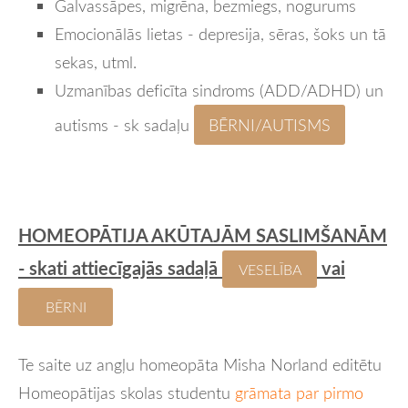
Galvassāpes, migrēna, bezmiegs, nogurums
Emocionālās lietas - depresija, sēras, šoks un tā
sekas, utml.
Uzmanības deficīta sindroms (ADD/ADHD) un
autisms - sk sadaļu
BĒRNI/AUTISMS
HOMEOPĀTIJA AKŪTAJĀM SASLIMŠANĀM
- skati attiecīgajās sadaļā
vai
VESELĪBA
BĒRNI
Te saite uz
angļu homeopāta Misha Norland editētu
Homeopātijas skolas studentu
grāmata par pirmo