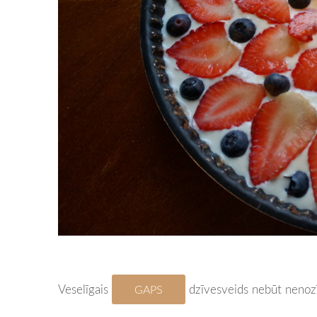
Veselīgais
dzīvesveids nebūt nenozī
GAPS