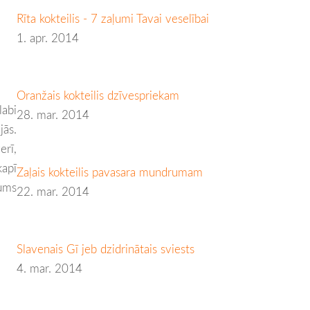
Rīta kokteilis - 7 zaļumi Tavai veselībai
1. apr. 2014
Oranžais kokteilis dzīvespriekam
labi
28. mar. 2014
jās.
erī,
kapī
Zaļais kokteilis pavasara mundrumam
jums
22. mar. 2014
Slavenais Gī jeb dzidrinātais sviests
4. mar. 2014