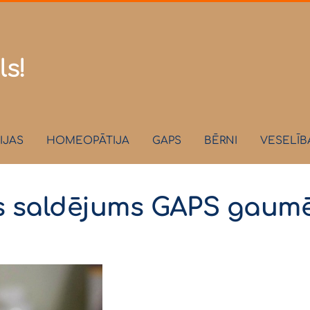
.lv
ls!
IJAS
HOMEOPĀTIJA
GAPS
BĒRNI
VESELĪB
as saldējums GAPS gaum