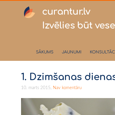
curantur
Izvēlies būt vese
SĀKUMS
JAUNUMI
KONSULTĀC
1. Dzimšanas dien
10. marts 2015,
Nav komentāru