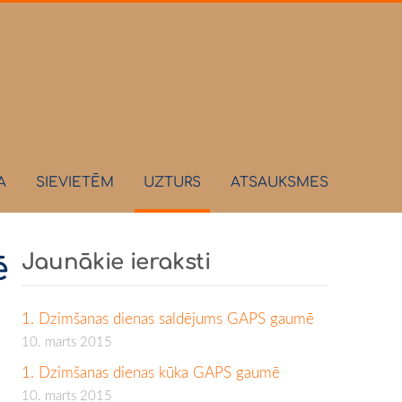
A
SIEVIETĒM
UZTURS
ATSAUKSMES
Jaunākie ieraksti
ē
1. Dzimšanas dienas saldējums GAPS gaumē
10. marts 2015
1. Dzimšanas dienas kūka GAPS gaumē
10. marts 2015