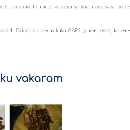
māt... un atrast tik daudz variāciju saldināt dzīvi, savai un b
šanai 1. Dzimšanas dienas kūku GAPS gaumē, cerot, ka rec
ētku vakaram