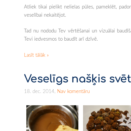
Atliek tikai pielikt nelielas pūles, pameklēt, pado
veselībai nekaitējot.
Tad nu nododu Tev vērtēšanai un vizuālai baudī
Tevi iedvesmos to baudīt arī dzīvē.
Lasīt tālāk »
Veselīgs našķis sv
18. dec. 2014,
Nav komentāru