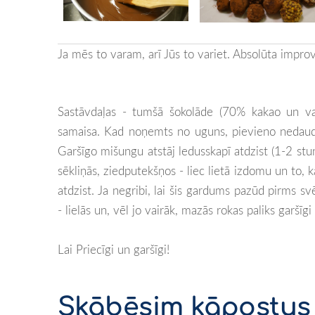
Ja mēs to varam, arī Jūs to variet. Absolūta improv
Sastāvdaļas - tumšā šokolāde (70% kakao un vair
samaisa. Kad noņemts no uguns, pievieno nedaudz 
Garšīgo mišungu atstāj ledusskapī atdzist (1-2 stu
sēkliņās, ziedputekšņos - liec lietā izdomu un to, 
atdzist. Ja negribi, lai šis gardums pazūd pirms s
- lielās un, vēl jo vairāk, mazās rokas paliks garšīgi 
Lai Priecīgi un garšīgi!
Skābēsim kāpostus 