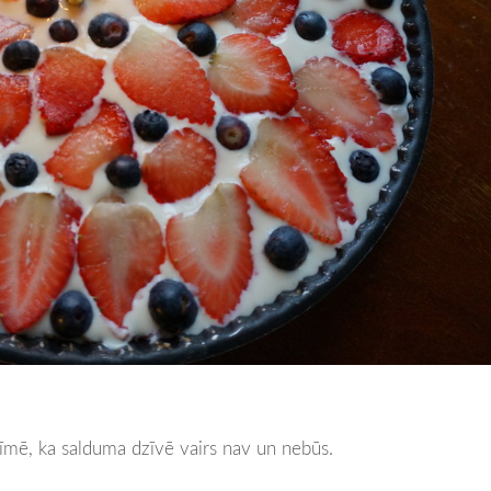
mē, ka salduma dzīvē vairs nav un nebūs.