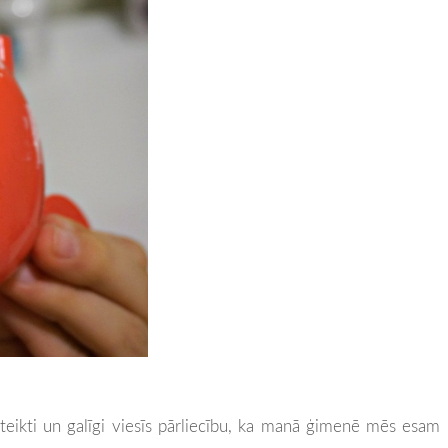
eikti un galīgi viesīs pārliecību, ka manā ģimenē mēs esam l