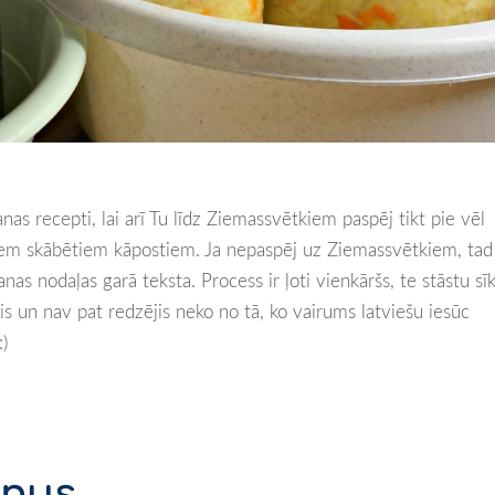
as recepti, lai arī Tu līdz Ziemassvētkiem paspēj tikt pie vēl
iem skābētiem kāpostiem. Ja nepaspēj uz Ziemassvētkiem, tad
as nodaļas garā teksta. Process ir ļoti vienkāršs, te stāstu sīk
s un nav pat redzējis neko no tā, ko vairums latviešu iesūc
)
eņus