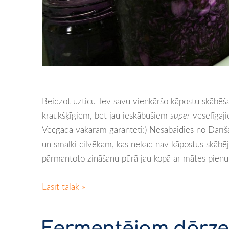
Beidzot uzticu Tev savu vienkāršo kāpostu skābēšan
kraukšķīgiem, bet jau ieskābušiem
super
veselīgaj
Vecgada vakaram garantēti:)
Nesabaidies no Darīšan
un smalki cilvēkam, kas nekad nav kāpostus skābēji
pārmantoto zināšanu pūrā jau kopā ar mātes pienu:
Lasīt tālāk »
Fermentējam dārz