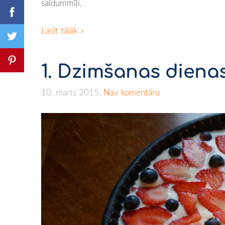
saldummīļi.
Lasīt tālāk »
1. Dzimšanas dien
10. marts 2015,
Nav komentāru