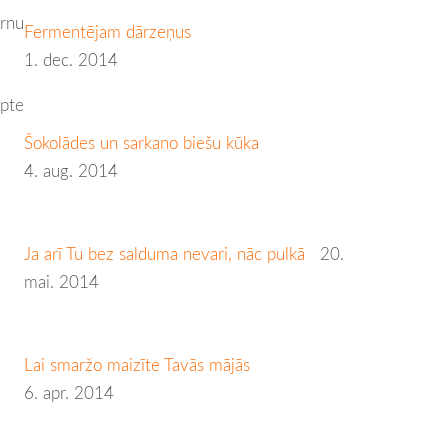
ērnu
Fermentējam dārzeņus
1. dec. 2014
epte
Šokolādes un sarkano biešu kūka
4. aug. 2014
Ja arī Tu bez salduma nevari, nāc pulkā
20.
mai. 2014
Lai smaržo maizīte Tavās mājās
6. apr. 2014