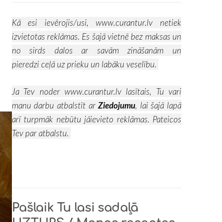
Kā esi ievērojis/usi,
www.curantur.lv
netiek
izvietotas reklāmas. Es šajā vietnē bez maksas un
no sirds dalos ar savām zināšanām un
pieredzi ceļā uz prieku un labāku veselību.
Ja Tev noder
www.curantur.lv
lasītais, Tu vari
manu darbu atbalstīt ar
Ziedojumu
, lai šajā lapā
arī turpmāk nebūtu jāievieto reklāmas. Pateicos
Tev par atbalstu.
Pašlaik Tu lasi sadaļā