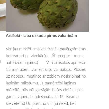
Artišoki - laba uzkoda pirms vakariņām
Var jau meklēt smalkas franču pavārgrāmatas,
bet var arī pa vienkāršo. Šī recepte - mans
i
autorizdomājums:) Vāri artišokus apmēram
15 min ūdenī, var ēst siltu vai aukstu. Plosies
uz nebēdu, mēģinot ar zobiem noskribināt no
lapiņām mīkstumu. Ja pamērcēsi lapiņas
mērcītē, būs vēl garšīgāk. Pašas cietās lapas
gan nav jāēd, citādi sanāks, kā Mr Bean ar
krevetēm:) Un pūkaino vidiņu neēd, bet