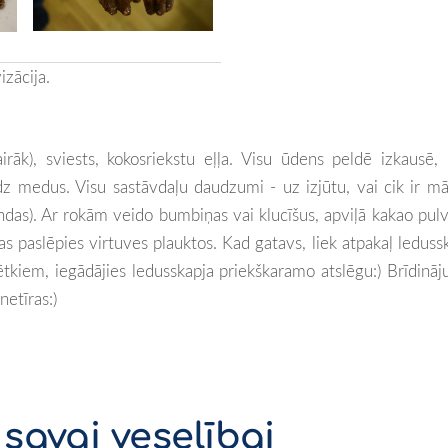
izācija.
āk), sviests, kokosriekstu e
ļļa. Visu ūdens peldē izkausē, 
medus. Visu sastāvdaļu daudzumi - uz izjūtu, vai cik ir mā
ndas). Ar rokām veido bumbiņas vai klucīšus, apviļā kakao pulv
kas paslēpies virtuves plauktos. Kad gatavs, liek atpakaļ leduss
vētkiem, iegādājies ledusskapja priekškaramo atslēgu:) Brīdinā
netīras:)
savai veselībai