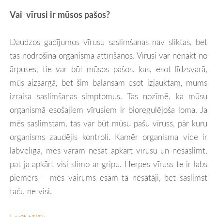
Vai vīrusi ir mūsos pašos?
Daudzos gadījumos vīrusu saslimšanas nav sliktas, bet
tās nodrošina organisma attīrīšanos. Vīrusi var nenākt no
ārpuses, tie var būt mūsos pašos, kas, esot līdzsvarā,
mūs aizsargā, bet šim balansam esot izjauktam, mums
izraisa saslimšanas simptomus. Tas nozīmē, ka mūsu
organismā esošajiem vīrusiem ir bioregulējoša loma. Ja
mēs saslimstam, tas var būt mūsu pašu vīruss, pār kuru
organisms zaudējis kontroli. Kamēr organisma vide ir
labvēlīga, mēs varam nēsāt apkārt vīrusu un nesaslimt,
pat ja apkārt visi slimo ar gripu. Herpes vīruss te ir labs
piemērs – mēs vairums esam tā nēsātāji, bet saslimst
taču ne visi.