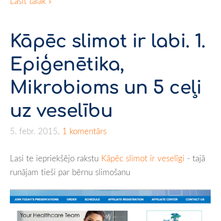
Lasīt tālāk »
Kāpēc slimot ir labi. 1.
Epiģenētika,
Mikrobioms un 5 ceļi
uz veselību
5. febr. 2015,
1 komentārs
Lasi te iepriekšējo rakstu
Kāpēc slimot ir veselīgi
- tajā
runājam tieši par bērnu slimošanu