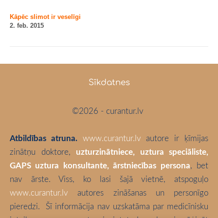
Kāpēc slimot ir veselīgi
2. feb. 2015
Sīkdatnes
©2026 - curantur.lv
Atbildības atruna.
www.curantur.lv
autore ir ķīmijas
zinātņu doktore,
uzturzinātniece, uztura speciāliste,
GAPS uztura konsultante, ārstniecības persona
, bet
nav ārste. Viss, ko lasi šajā vietnē, atspoguļo
www.curantur.lv
autores zināšanas un personīgo
pieredzi.
Šī informācija nav uzskatāma par medicīnisku