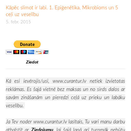
Kāpēc slimot ir labi. 1. Epiģenētika, Mikrobioms un 5
ceļi uz veselību
5. febr. 2015
Ziedot
Kā esi ievērojis/usi,
www.curantur.lv
netiek izvietotas
reklāmas. Es šajā vietnē bez maksas un no sirds dalos ar
savām zināšanām un pieredzi ceļā uz prieku un labāku
veselību.
Ja Tev noder
www.curantur.lv
lasītais, Tu vari manu darbu
atbalstīt ar
Ziedojumu
, lai šajā lapā arī turpmāk nebūtu