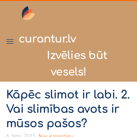
curantur.lv
Izvēlies būt
vesels!
Kāpēc slimot ir labi. 2.
Vai slimības avots ir
mūsos pašos?
6. febr. 2015,
Nav komentāru