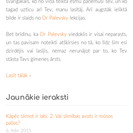
svarīgākais, ko no viņa teiktā esmu paņēmusi sev, un ko
tagad uzticu arī Tev, manu lasītāj. Arī augstāk ieliktā
bilde ir slaids no
Dr Palevsky
lekcijas.
Bet brīdinu, ka
Dr Palevsky
viedoklis ir visai neparasts,
un tas pavisam noteikti atšķirsies no tā, ko līdz šim esi
dzirdējis vai lasījis, nemaz nerunājot par to, ko Tev
stāsta Tavs ģimenes ārsts.
Lasīt tālāk »
Jaunākie ieraksti
Kāpēc slimot ir labi. 2. Vai slimības avots ir mūsos
pašos?
6. febr. 2015