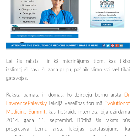
Lai šis raksts ir kā mierinājums tiem, kas tikko
izslimojuši savu šī gada gripu, pašlaik slimo vai vēl tikai
gatavojas.
Raksta pamatā ir domas, ko dzirdēju bērnu ārsta
Dr
LawrencePalevsky
lekcijā veselības forumā
Evolutionof
Medicine Summit
, kas tiešraidē internetā bija dzirdama
2014. gada 11. septembrī. Būtībā šis raksts būs
progresīvā bērnu ārsta lekcijas pārstāstījums, kā