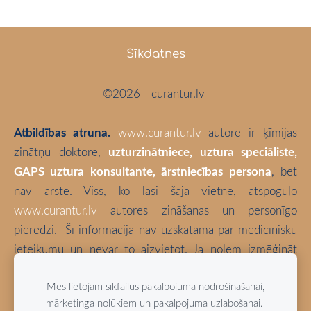
Sīkdatnes
©2026 - curantur.lv
Atbildības atruna.
www.curantur.lv
autore ir ķīmijas
zinātņu doktore,
uzturzinātniece, uztura speciāliste,
GAPS uztura konsultante, ārstniecības persona
, bet
nav ārste. Viss, ko lasi šajā vietnē, atspoguļo
www.curantur.lv
autores zināšanas un personīgo
pieredzi.
Šī informācija nav uzskatāma par medicīnisku
ieteikumu un nevar to aizvietot. Ja nolem izmēģināt
kaut ko no šeit aprakstītā, tā ir tikai un vienīgi Tava
Mēs lietojam sīkfailus pakalpojuma nodrošināšanai,
atbildība. Izvēlies būt vesels!
mārketinga nolūkiem un pakalpojuma uzlabošanai.