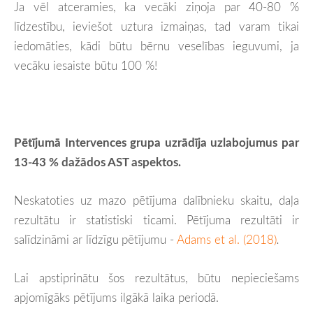
Ja vēl atceramies, ka vecāki ziņoja par 40-80 %
līdzestību, ieviešot uztura izmaiņas, tad varam tikai
iedomāties, kādi būtu bērnu veselības ieguvumi, ja
vecāku iesaiste būtu 100 %!
Pētījumā Intervences grupa uzrādīja uzlabojumus par
13-43 % dažādos AST aspektos.
Neskatoties uz mazo pētījuma dalībnieku skaitu, daļa
rezultātu ir statistiski ticami. Pētījuma rezultāti ir
salīdzināmi ar līdzīgu
pētījumu -
Adams et al. (2018)
.
Lai apstiprinātu šos rezultātus, būtu nepieciešams
apjomīgāks pētījums ilgākā laika periodā.