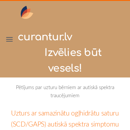
curantur.lv
Izvēlies būt
vesels!
Pētījums par uzturu bērniem ar autiskā spektra
traucējumiem
Uzturs ar samazinātu ogļhidrātu saturu
(SCD/GAPS) autiskā spektra simptomu