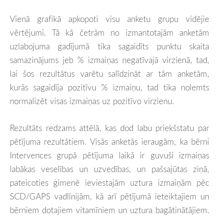
Vienā grafikā apkopoti visu anketu grupu vidējie
vērtējumi. Tā kā četrām no izmantotajām anketām
uzlabojuma gadījumā tika sagaidīts punktu skaita
samazinājums jeb % izmaiņas negatīvajā virzienā, tad,
lai šos rezultātus varētu salīdzināt ar tām anketām,
kurās sagaidīja pozitīvu % izmaiņu, tad tika nolemts
normalizēt visas izmaiņas uz pozitīvo virzienu.
Rezultāts redzams attēlā, kas dod labu priekšstatu par
pētījuma rezultātiem. Visās anketās ieraugām, ka bērni
Intervences grupā pētījuma laikā ir guvuši izmaiņas
labākas veselības un uzvedības, un pašsajūtas ziņā,
pateicoties ģimenē ieviestajām uztura izmaiņām pēc
SCD/GAPS vadlīnijām, kā arī pētījumā ieteiktajiem un
bērniem dotajiem vitamīniem un uztura bagātinātājiem.