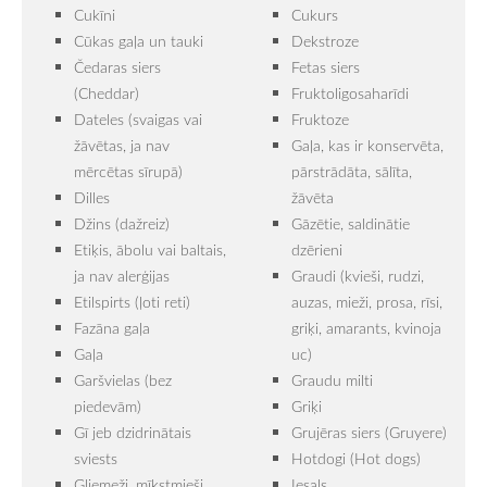
Cukīni
Cukurs
Cūkas gaļa un tauki
Dekstroze
Čedaras siers
Fetas siers
(Cheddar)
Fruktoligosaharīdi
Dateles (svaigas vai
Fruktoze
žāvētas, ja nav
Gaļa, kas ir konservēta,
mērcētas sīrupā)
pārstrādāta, sālīta,
Dilles
žāvēta
Džins (dažreiz)
Gāzētie, saldinātie
Etiķis, ābolu vai baltais,
dzērieni
ja nav alerģijas
Graudi (kvieši, rudzi,
Etilspirts (ļoti reti)
auzas, mieži, prosa, rīsi,
Fazāna gaļa
griķi, amarants, kvinoja
Gaļa
uc)
Garšvielas (bez
Graudu milti
piedevām)
Griķi
Gī jeb dzidrinātais
Grujēras siers (Gruyere)
sviests
Hotdogi (Hot dogs)
Gliemeži, mīkstmieši
Iesals