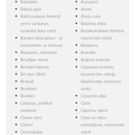
Baklažāni
Aunazirņi
Baloža gaļa
Auzas
Baltā pupiņas (mērcēt
Ābolu sula
pirms vārīšanas,
Balzāma etiķis
noskalot lieko cieti)
Bezalkoholiskie dzērieni,
Banāni (tikai gatavi - ar
rūpnieciski ražoti
brūnumiem uz miziņas)
Biezpiens
Biezpiens, nokrejots
Brendijs
Brazīlijas rieksti
Buljona kubiciņi
Briseles kāposti
Cepamais pulveris,
Brī siers (Brie)
izņemot tīru nātrija
Brokoļi
bikarbonātu (dzeramo
Bumbieri
sodu)
Burkāni
Cepamās eļļas
Celuloze, pārtikas
Ciete
piedevās
Cigoriņu sakne
Cietais siers
Cīsiņi un desu
Citroni
izstrādājumi, rūpnieciski
Citronskābe
ražoti