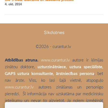
4. okt. 2014
Sīkdatnes
©2026 - curantur.lv
Atbildības atruna.
www.curantur.lv
autore ir ķīmijas
zinātņu doktore,
uzturzinātniece, uztura speciāliste,
GAPS uztura konsultante, ārstniecības persona
, bet
nav ārste. Viss, ko lasi šajā vietnē, atspoguļo
www.curantur.lv
autores zināšanas un personīgo
pieredzi.
Šī informācija nav uzskatāma par medicīnisku
ieteikumu un nevar to aizvietot. Ja nolem izmēģināt
kaut ko no šeit aprakstītā, tā ir tikai un vienīgi Tava