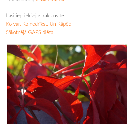
Lasi iepriekšējos rakstus te
Ko var. Ko nedrīkst. Un Kāpēc
Sākotnējā GAPS diēta