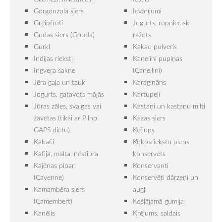
Gorgonzola siers
Ievārījumi
Greipfrūti
Jogurts, rūpnieciski
Gudas siers (Gouda)
ražots
Gurķi
Kakao pulveris
Indijas rieksti
Kanelīni pupiņas
Ingvera sakne
(Canellini)
Jēra gaļa un tauki
Karagināns
Jogurts, gatavots mājās
Kartupeļi
Jūras zāles, svaigas vai
Kastaņi un kastaņu milti
žāvētas (tikai ar Pilno
Kazas siers
GAPS diētu)
Kečups
Kabači
Kokosriekstu piens,
Kafija, malta, nestipra
konservēts
Kajēnas pipari
Konservanti
(Cayenne)
Konservēti dārzeņi un
Kamambēra siers
augļi
(Camembert)
Košļājamā gumija
Kanēlis
Krējums, saldais