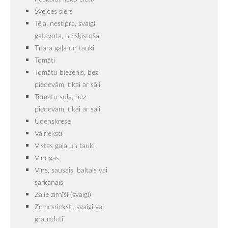
Šveices siers
Tēja, nestipra, svaigi
gatavota, ne šķīstošā
Tītara gaļa un tauki
Tomāti
Tomātu biezenis, bez
piedevām, tikai ar sāli
Tomātu sula, bez
piedevām, tikai ar sāli
Ūdenskrese
Valrieksti
Vistas gaļa un tauki
Vīnogas
Vīns, sausais, baltais vai
sarkanais
Zaļie zirnīši (svaigi)
Zemesrieksti, svaigi vai
grauzdēti