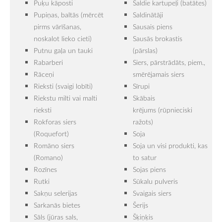
Puķu kāposti
Saldie kartupeļi (batātes)
Pupiņas, baltās (mērcēt
Saldinātāji
pirms vārīšanas,
Sausais piens
noskalot lieko cieti)
Sausās brokastis
Putnu gaļa un tauki
(pārslas)
Rabarberi
Siers, pārstrādāts, piem.,
Rāceņi
smērējamais siers
Rieksti (svaigi lobīti)
Sīrupi
Riekstu milti vai malti
Skābais
rieksti
krējums (rūpnieciski
Rokforas siers
ražots)
(Roquefort)
Soja
Romāno siers
Soja un visi produkti, kas
(Romano)
to satur
Rozīnes
Sojas piens
Rutki
Sūkalu pulveris
Sakņu selerijas
Svaigais siers
Sarkanās bietes
Šerijs
Sāls (jūras sals,
Šķiņķis