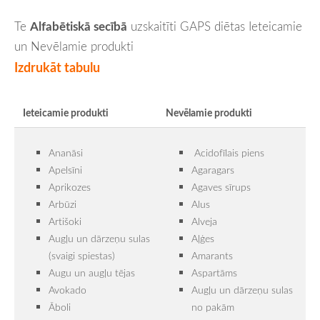
Te
Alfabētiskā secībā
uzskaitīti GAPS diētas Ieteicamie
un Nevēlamie produkti
Izdrukāt tabulu
Ieteicamie produkti
Nevēlamie produkti
Ananāsi
Acidofīlais piens
Apelsīni
Agaragars
Aprikozes
Agaves sīrups
Arbūzi
Alus
Artišoki
Alveja
Augļu un dārzeņu sulas
Aļģes
(svaigi spiestas)
Amarants
Augu un augļu tējas
Aspartāms
Avokado
Augļu un dārzeņu sulas
Āboli
no pakām