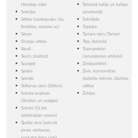
Himalaju sāls)
Šķīstošā kafija un kafijas
Selerijas
aizvietotāji
Sēklas (saulespuķu, čia,
Šokolāde
linsēklas, sezama uc)
Tapioka
Sēnes
Tartara siers (Tartar)
Sinepju sēklas
Tēja, šķīstošā
Sīpoli
Topinambūri
Skočs (dažreiz)
(Jeruzalemes artišoki)
Sparģeļi
Ziedputekšņi
Speķis
Zivis, konservētas
Spināti
dažādās mērcēs, žāvētas,
Stiltonas siers (Stilton)
sālītas
Sviesta pupiņas
Želejas
(žāvētas un svaigas)
Sviests (Gī jeb
dzidrinātais sviests)
Šķeltie zirņi (mērcēt
pirms vārīšanas,
noskalot lieko cieti)