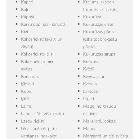
Kaperi
Krējums, skābais
Kāļi
(rūpnieciski ražots)
Kāposti
Kukurūza
Kāršu pupiņas (haricot)
Kukurūzas ciete
Kivi
Kukurūzas pārslas,
Kokosrieksti (svaigi un
ieskaitot brokastu
žāvēti)
pārslas
Kokosriekstu eļļa
Kukurūzas sīrups
Kokosriekstu piens,
Kuskuss
svaigs
Kvieši
Koriandrs
Kviešu asni
Ķiploki
Kvinoja
Ķirbis
Laktoze
Ķirši
Liķieri
Laims
Maize, no graudu
Lapu salāti (visu veidu)
miltiem
Lazdu rieksti
Makaroni, jebkādi
Lēcas (mērcēt pirms
Manna
vārīšanas, noskalot
Margarīni un citi sviesta