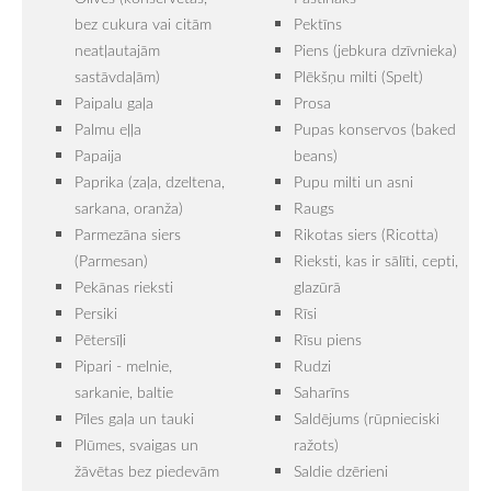
bez cukura vai citām
Pektīns
neatļautajām
Piens (jebkura dzīvnieka)
sastāvdaļām)
Plēkšņu milti (Spelt)
Paipalu gaļa
Prosa
Palmu eļļa
Pupas konservos (baked
Papaija
beans)
Paprika (zaļa, dzeltena,
Pupu milti un asni
sarkana, oranža)
Raugs
Parmezāna siers
Rikotas siers (Ricotta)
(Parmesan)
Rieksti, kas ir sālīti, cepti,
Pekānas rieksti
glazūrā
Persiki
Rīsi
Pētersīļi
Rīsu piens
Pipari - melnie,
Rudzi
sarkanie, baltie
Saharīns
Pīles gaļa un tauki
Saldējums (rūpnieciski
Plūmes, svaigas un
ražots)
žāvētas bez piedevām
Saldie dzērieni