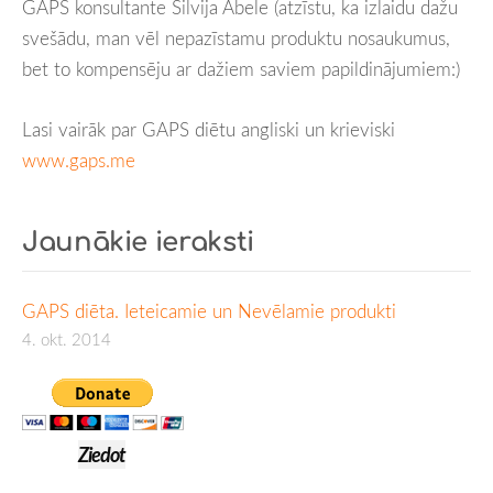
GAPS konsultante Silvija Ābele (atzīstu, ka izlaidu dažu
svešādu, man vēl nepazīstamu produktu nosaukumus,
bet to kompensēju ar dažiem saviem papildinājumiem:)
Lasi vairāk par GAPS diētu angliski un krieviski
www.gaps.me
Jaunākie ieraksti
GAPS diēta. Ieteicamie un Nevēlamie produkti
4. okt. 2014
Ziedot