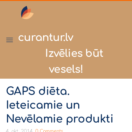
curantur.lv
Izvēlies būt
vesels!
GAPS diēta.
Ieteicamie un
Nevēlamie produkti
4. okt. 2014,
0 Comments