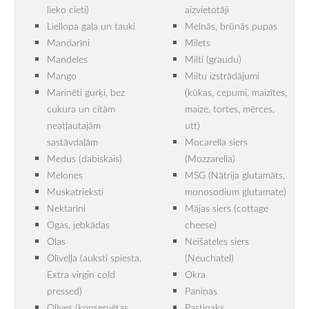
lieko cieti)
aizvietotāji
Liellopa gaļa un tauki
Melnās, brūnās pupas
Mandarīni
Milets
Mandeles
Milti (graudu)
Mango
Miltu izstrādājumi
Marinēti gurķi, bez
(kūkas, cepumi, maizītes,
cukura un citām
maize, tortes, mērces,
neatļautajām
utt)
sastāvdaļām
Mocarella siers
Medus (dabiskais)
(Mozzarella)
Melones
MSG (Nātrija glutamāts,
Muskatrieksti
monosodium glutamate)
Nektarīni
Mājas siers (cottage
Ogas, jebkādas
cheese)
Olas
Neišateles siers
Olīveļļa (auksti spiesta,
(Neuchatel)
Extra virgin cold
Okra
pressed)
Paniņas
Olīves (konservētas,
Pastinaks