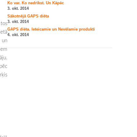
Ko var. Ko nedrīkst. Un Kāpēc
3. okt. 2014
Sākotnējā GAPS diēta
3. okt. 2014
 tos
GAPS diēta. Ieteicamie un Nevēlamie produkti
etā
4. okt. 2014
s un
tiem
āju.
āpēc
rķis