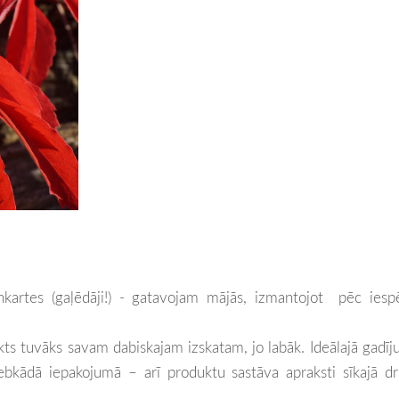
kartes (gaļēdāji!) - gatavojam mājās, izmantojot pēc iesp
ukts tuvāks savam dabiskajam izskatam, jo labāk. Ideālajā gadī
jebkādā iepakojumā – arī produktu sastāva apraksti sīkajā d