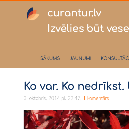
curantur
Izvēlies būt vese
SĀKUMS
JAUNUMI
KONSULTĀC
Ko var. Ko nedrīkst
3. oktobris, 2014 pl. 22:47,
1 komentārs