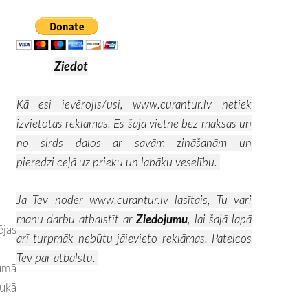
Ziedot
Kā esi ievērojis/usi,
www.curantur.lv
netiek
izvietotas reklāmas. Es šajā vietnē bez maksas un
no sirds dalos ar savām zināšanām un
pieredzi ceļā uz prieku un labāku veselību.
Ja Tev noder
www.curantur.lv
lasītais, Tu vari
manu darbu atbalstīt ar
Ziedojumu
, lai šajā lapā
ējas
arī turpmāk nebūtu jāievieto reklāmas. Pateicos
Tev par atbalstu.
jumā
rukā