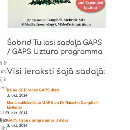
Šobrīd Tu lasi sadaļā
GAPS
/ GAPS Uztura programma
ā ir
Visi ieraksti šajā sadaļā:
urs,
) ir
iem
Kā no SCD rodas GAPS diēta
3. okt. 2014
Mana satikšanās ar GAPS un Dr Natasha Campbell-
McBride
vēka
3. okt. 2014
ijas
GAPS Uztura programmas 3 daļas
3. okt. 2014
likt