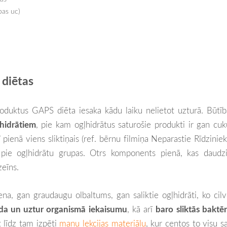
pas uc)
 diētas
roduktus GAPS diēta iesaka kādu laiku nelietot uzturā. Būtīb
hidrātiem
, pie kam ogļhidrātus saturošie produkti ir gan cuk
pienā viens sliktiņais (ref. bērnu filmiņa Neparastie Rīdzinieki
s pie ogļhidrātu grupas. Otrs komponents pienā, kas daudz
zeīns.
na, gan graudaugu olbaltums, gan saliktie ogļhidrāti, ko cil
da un uztur organismā iekaisumu
, kā arī
baro sliktās baktēr
 līdz tam izpēti
manu lekcijas materiālu
, kur centos to visu sa