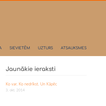
A
SIEVIETĒM
UZTURS
ATSAUKSMES
Jaunākie ieraksti
Ko var. Ko nedrīkst. Un Kāpēc
3. okt. 2014