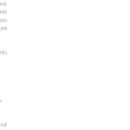
arās
tikt
mūsu
jeb
ntu
u
rīdi