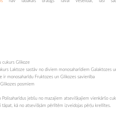
ēns
nav labākais draugs Tavai veselībai, lasi sad
u cukurs Glikoze
 cukurs Laktoze sastāv no diviem monosaharīdiem Galaktozes u
ze ir monosaharīdu Fruktozes un Glikozes savienība
m Glikozes posmiem
n Polisaharīdus jebšu no mazajiem atsevišķajiem vienkāršo cu
 tāpat, kā no atsevišķām pērlītēm izveidojas pērļu krellītes.