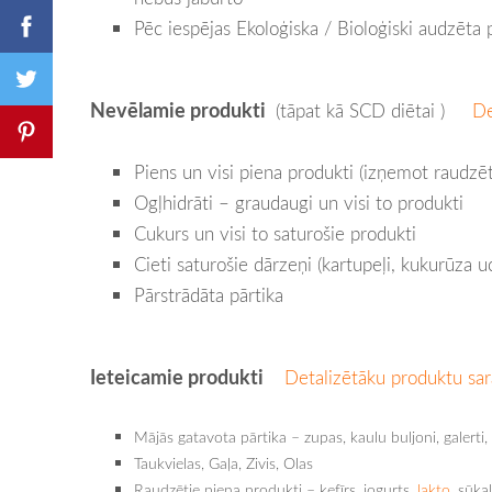
Pēc iespējas Ekoloģiska / Bioloģiski audzēta 
Nevēlamie produkti
(tāpat kā SCD diētai )
De
Piens un visi piena produkti (izņemot raudzē
Ogļhidrāti – graudaugi un visi to produkti
Cukurs un visi to saturošie produkti
Cieti saturošie dārzeņi (kartupeļi, kukurūza u
Pārstrādāta pārtika
Ieteicamie produkti
Detalizētāku produktu sar
Mājās gatavota pārtika – zupas, kaulu buljoni, galerti,
Taukvielas, Gaļa, Zivis, Olas
Raudzētie piena produkti – kefīrs, jogurts,
lakto
, sūka