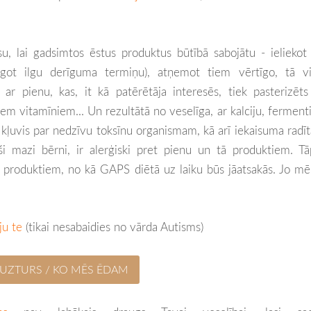
isu, lai gadsimtos ēstus produktus būtībā sabojātu - ieliekot
agot ilgu derīguma termiņu), atņemot tiem vērtīgo, tā vi
ī ar pienu, kas, it kā patērētāja interesēs, tiek pasterizēt
em vitamīniem... Un rezultātā no veselīga, ar kalciju, fermen
kļuvis par nedzīvu toksīnu organismam, kā arī iekaisuma radīt
ši mazi bērni, ir alerģiski pret pienu un tā produktiem. T
em produktiem, no kā GAPS diētā uz laiku būs jāatsakās. Jo mē
iju te
(tikai nesabaidies no vārda Autisms)
UZTURS / KO MĒS ĒDAM