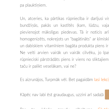
pa plauktiņiem.
Un, atceries, ka pārtikas rūpniecība ir darījusi v
bundžiņās, pakās un kastītēs (kam, lūdzu, vaj
pievienojot mākslīgas piedevas. Tā ir noticis ar
homogenizēts, nokrejots un "bagātināts" ar ķīmiski
un dabiskiem vitamīniem bagāta produkta piens ir 
Ne velti arvien vairāk un vairāk cilvēku, jo īpa
rūpnieciski pārstrādāts piens ir viens no sliktaji
taču ir palikt veselākam, vai ne?
Es aizrunājos, Turpmāk vēl. Bet pagaidām
lasi lekc
Kāpēc nav labi ēst graudaugus, uzzini arī sadaļā