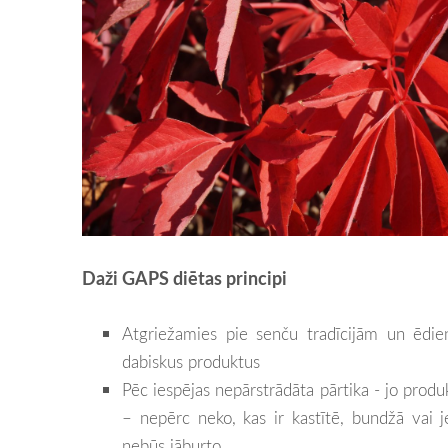
Daži GAPS diētas principi
Atgriežamies pie senču tradīcijām un ēdien
dabiskus produktus
Pēc iespējas nepārstrādāta pārtika - jo prod
– nepērc neko, kas ir kastītē, bundžā vai 
nebūs jāburto