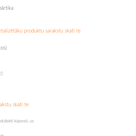
pārtika
talizētāku produktu sarakstu skati te
tos)
c)
akstu skati te
 skābēti kāposti, uc
las