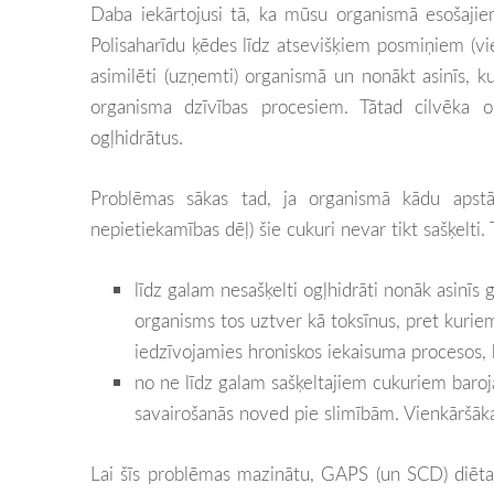
Daba iekārtojusi tā, ka mūsu organismā esošajie
Polisaharīdu ķēdes līdz atsevišķiem posmiņiem (vien
asimilēti (uzņemti) organismā un nonākt asinīs, k
organisma dzīvības procesiem. Tātad cilvēka 
ogļhidrātus.
Problēmas sākas tad, ja organismā kādu apstā
nepietiekamības dēļ) šie cukuri nevar tikt sašķelti
līdz galam nesašķelti ogļhidrāti nonāk asinī
organisms tos uztver kā toksīnus, pret kuriem 
iedzīvojamies hroniskos iekaisuma procesos,
no ne līdz galam sašķeltajiem cukuriem baroja
savairošanās noved pie slimībām. Vienkāršāk
Lai šīs problēmas mazinātu, GAPS (un SCD) diēta ie