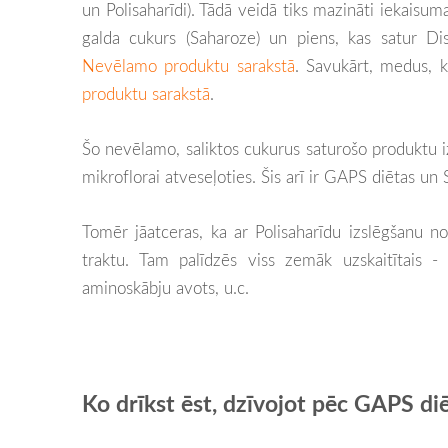
un Polisaharīdi). Tādā veidā tiks mazināti iekaisu
galda cukurs (Saharoze) un piens, kas satur Disa
Nevēlamo produktu sarakstā
. Savukārt, medus, k
produktu sarakstā
.
Šo nevēlamo, saliktos cukurus saturošo produktu i
mikroflorai atveseļoties. Šis arī ir GAPS diētas un
Tomēr jāatceras, ka ar Polisaharīdu izslēgšanu n
traktu. Tam palīdzēs viss zemāk uzskaitītais -
aminoskābju avots, u.c.
Ko drīkst ēst, dzīvojot pēc GAPS di