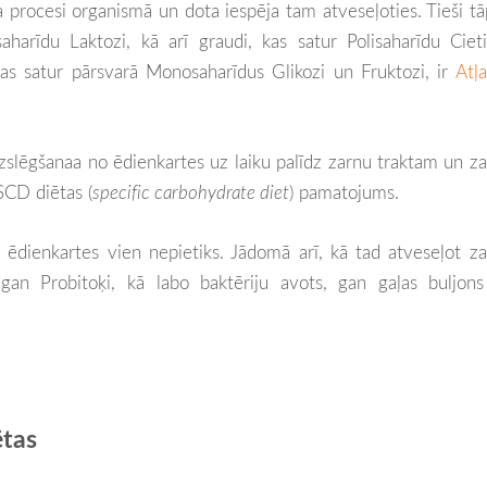
ma procesi organismā un dota iespēja tam atveseļoties. Tieši t
harīdu Laktozi, kā arī graudi, kas satur Polisaharīdu Cieti
as satur pārsvarā Monosaharīdus Glikozi un Fruktozi, ir
Atļ
zslēgšanaa no ēdienkartes uz laiku palīdz zarnu traktam un z
 SCD diētas (
specific carbohydrate diet
) pamatojums.
o ēdienkartes vien nepietiks. Jādomā arī, kā tad atveseļot z
 gan Probitoķi, kā labo baktēriju avots, gan gaļas buljon
ētas