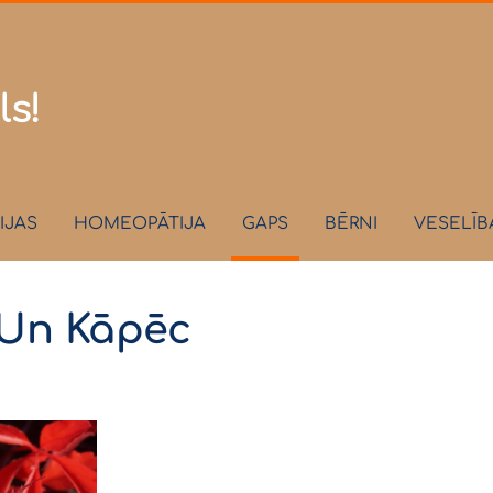
.lv
ls!
IJAS
HOMEOPĀTIJA
GAPS
BĒRNI
VESELĪB
. Un Kāpēc