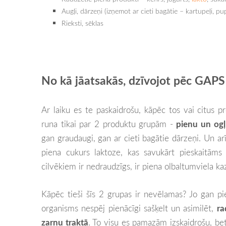
Augļi, dārzeņi (izņemot ar cieti bagātie – kartupeļi, pu
Rieksti, sēklas
No kā jāatsakās, dzīvojot pēc GAPS
Ar laiku es te paskaidrošu, kāpēc tos vai citus p
runa tikai par 2 produktu grupām -
pienu un ogļ
gan graudaugi, gan ar cieti bagātie dārzeņi. Un arī 
piena cukurs laktoze, kas savukārt pieskaitām
cilvēkiem ir nedraudzīgs, ir piena olbaltumviela ka
Kāpēc tieši šīs 2 grupas ir nevēlamas? Jo gan pie
organisms nespēj pienācīgi sašķelt un asimilēt,
ra
zarnu traktā
. To visu es pamazām izskaidrošu, bet