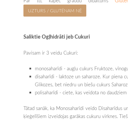
Par to, kāpēc graudu olbaltums
Glut
UZTURS / GLUTĒNAM NĒ
Saliktie Ogļhidrāti jeb Cukuri
Pavisam ir 3 veidu Cukuri:
monosaharīdi - augļu cukurs Fruktoze, vīnog
disaharīdi - laktoze un saharoze. Kur piena
Glikozes, bet niedru un biešu cukurs Saharo
polisaharīdi - ciete, kas veidota no daudzie
Tātad sanāk, ka Monosaharīdi veido Disaharīdus u
ķieģelīšiem izveidojas garākas cukuru virknes. Tieši