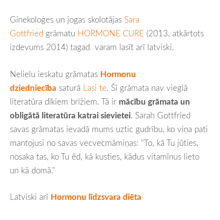
Ginekoloģes un jogas skolotājas
Sara
Gottfried
grāmatu
HORMONE CURE
(2013, atkārtots
izdevums 2014) tagad
varam lasīt arī latviski.
Nelielu ieskatu grāmatas
Hormonu
dziedniecība
saturā
Lasi te
.
Šī grāmata nav vieglā
literatūra dīkiem brīžiem. Tā ir
mācību grāmata un
obligātā literatūra katrai sievietei
.
Sarah Gottfried
savas grāmatas ievadā mums uztic gudrību, ko viņa pati
mantojusi no savas vecvecmāmiņas: "To, kā Tu jūties,
nosaka tas, ko Tu ēd, kā kusties, kādus vitamīnus lieto
un kā domā."
Latviski arī
Hormonu līdzsvara diēta