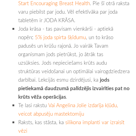
Start Encouraging Breast Health
. Pie šī otrā raksta
varu piebilst par jodu. Vēl efektīvāka par joda
tabletēm ir JODA KRĀSA.
Joda krāsa - tas pavisam vienkārši - aptiekā
nopērc
5% joda spirta šķīdumu
, un to krāso
padusēs un krūšu rajonā. Jo vairāk Tavam
organismam jods pietrūkst, jo ātrāk tas
uzsūksies. Jods nepieciešams krūts audu
struktūras veidošanai un optimālai vairogdziedzera
darbībai. Lekcijās esmu dzirdējusi, ka
jods
pietiekamā daudzumā palīdzējis izvairīties pat no
krūts vēža operācijas
.
Te lasi rakstu
Vai Angelina Jolie izdarīja kļūdu,
veicot abpusēju mastektomiju
Raksts, kas stāsta, ka
silikona implanti var izraisīt
vēzi