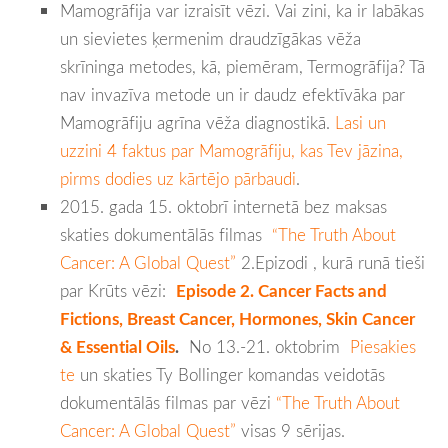
Mamogrāfija var izraisīt vēzi. Vai zini, ka ir labākas
un sievietes ķermenim draudzīgākas vēža
skrīninga metodes, kā, piemēram, Termogrāfija? Tā
nav invazīva metode un ir daudz efektīvāka par
Mamogrāfiju agrīna vēža diagnostikā.
Lasi un
uzzini 4 faktus par Mamogrāfiju, kas Tev jāzina,
pirms dodies uz kārtējo pārbaudi
.
2015. gada 15. oktobrī internetā bez maksas
skaties dokumentālās filmas
“The Truth About
Cancer: A Global Quest”
2.Epizodi , kurā runā tieši
par Krūts vēzi:
Episode 2. Cancer Facts and
Fictions, Breast Cancer, Hormones, Skin Cancer
& Essential Oils
.
No 13.-21. oktobrim
Piesakies
te
un skaties Ty Bollinger komandas veidotās
dokumentālās filmas par vēzi
“The Truth About
Cancer: A Global Quest”
visas 9 sērijas.