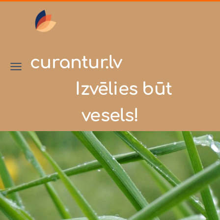
curantur.lv
Izvēlies būt
vesels!