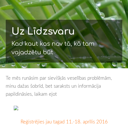
Uz Līdzsvaru
Kad kaut kas nav tā, kā tam
vajadzētu būt
Te mēs runāsim par sievišķās veselības problēmām,
minu dažas šobrīd, bet saraksts un informācija
papildināsies, laikam ejot
Reģistrējies jau tagad 11.-18. aprīlis 2016