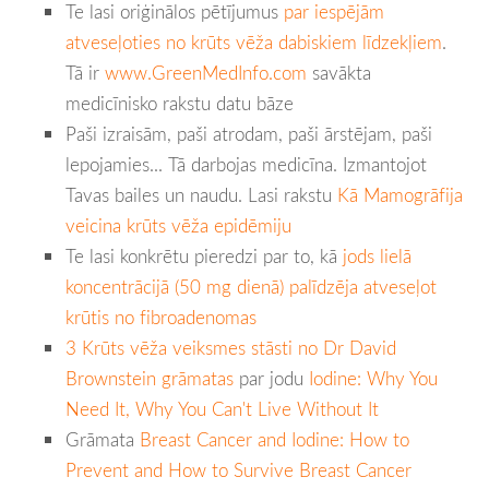
Te lasi oriģinālos pētījumus
par iespējām
atveseļoties no krūts vēža dabiskiem līdzekļiem
.
Tā ir
www.GreenMedInfo.com
savākta
medicīnisko rakstu datu bāze
Paši izraisām, paši atrodam, paši ārstējam, paši
lepojamies... Tā darbojas medicīna. Izmantojot
Tavas bailes un naudu. Lasi rakstu
Kā Mamogrāfija
veicina krūts vēža epidēmiju
Te lasi konkrētu pieredzi par to, kā
jods lielā
koncentrācijā (50 mg dienā) palīdzēja atveseļot
krūtis no fibroadenomas
3 Krūts vēža veiksmes stāsti no Dr David
Brownstein grāmatas
par jodu
Iodine: Why You
Need It, Why You Can't Live Without It
Grāmata
Breast Cancer and Iodine: How to
Prevent and How to Survive Breast Cancer