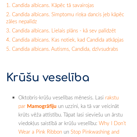
1. Candida albicans. Kāpēc tā savairojas
2. Candida albicans. Simptomu riņķa dancis jeb kāpēc
zāles nepalīdz
3. Candida albicans. Lielais plāns - kā sev palīdzēt
4. Candida albicans. Kas notiek, kad Candida atkāpjas
5. Candida albicans. Autisms, Candida, dzīvsudrabs
Krūšu veselība
Oktobris-krūšu veselības mēnesis. Lasi
rakstu
par
Mamogrāfiju
un uzzini, ka tā var veicināt
krūts vēža attīstību. Tāpat lasi sieviešu un ārstu
viedokļus saistībā ar krūšu veselību:
Why I Don’t
Wear a Pink Ribbon
un
Stop Pinkwashing and