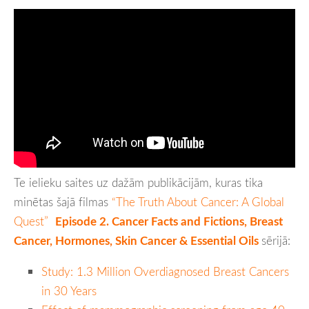
Te ielieku saites uz dažām publikācijām, kuras tika
minētas šajā filmas
“The Truth About Cancer: A Global
Quest”
Episode 2. Cancer Facts and Fictions, Breast
Cancer, Hormones, Skin Cancer & Essential Oils
sērijā:
Study: 1.3 Million Overdiagnosed Breast Cancers
in 30 Years