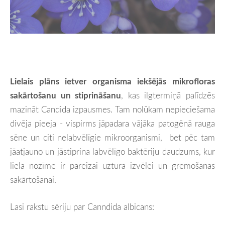
Lielais plāns ietver organisma iekšējās mikrofloras
sakārtošanu un stiprināšanu
, kas ilgtermiņā palīdzēs
mazināt Candida izpausmes. Tam nolūkam nepieciešama
divēja pieeja - vispirms jāpadara vājāka patogēnā rauga
sēne un citi nelabvēlīgie mikroorganismi, bet pēc tam
jāatjauno un jāstiprina labvēlīgo baktēriju daudzums, kur
liela nozīme ir pareizai uztura izvēlei un gremošanas
sakārtošanai.
Lasi rakstu sēriju par Canndida albicans: