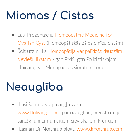
Miomas / Cistas
Lasi Prezentāciju
Homeopathic Medicine for
Ovarian Cyst
(Homeopātiskās zāles olnīcu cistām)
Šeit uzzini, ka
Homeopātija var palīdzēt daudzām
sieviešu likstām
- gan PMS, gan Policistiskajām
olnīcām, gan Menopauzes simptomiem uc
Neauglība
Lasi šo mājas lapu angļu valodā
www.floliving.com
- par neauglību, menstruāciju
sarežģījumiem un citiem sievišķajiem kreņķiem
Lasi arī Dr Northrup blogu
www.drnorthrup.com