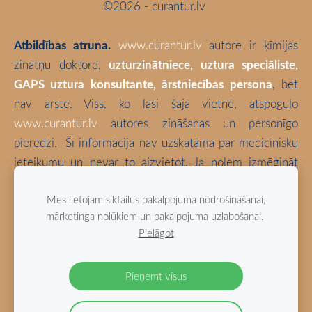
©2026 - curantur.lv
Atbildības atruna.
www.curantur.lv
autore ir ķīmijas
zinātņu doktore,
uzturzinātniece, uztura speciāliste,
GAPS uztura konsultante, ārstniecības persona
, bet
nav ārste. Viss, ko lasi šajā vietnē, atspoguļo
www.curantur.lv
autores zināšanas un personīgo
pieredzi.
Šī informācija nav uzskatāma par medicīnisku
ieteikumu un nevar to aizvietot. Ja nolem izmēģināt
kaut ko no šeit aprakstītā, tā ir tikai un vienīgi Tava
Mēs lietojam sīkfailus pakalpojuma nodrošināšanai,
atbildība. Izvēlies būt vesels!
mārketinga nolūkiem un pakalpojuma uzlabošanai.
Pielāgot
Blogā izmantotas bloga autores fotogrāfijas (ja vien nav
norādīts citādi).
Pieņemt visus