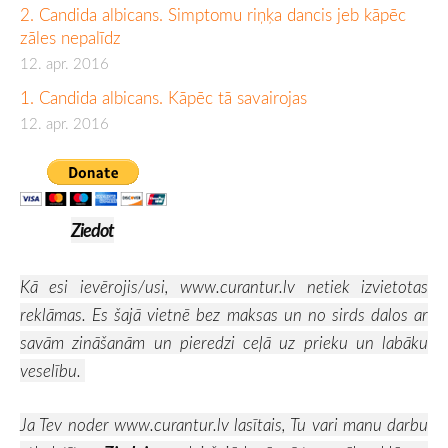
2. Candida albicans. Simptomu riņķa dancis jeb kāpēc
zāles nepalīdz
12. apr. 2016
1. Candida albicans. Kāpēc tā savairojas
12. apr. 2016
Ziedot
Kā esi ievērojis/usi,
www.curantur.lv
netiek izvietotas
reklāmas. Es šajā vietnē bez maksas un no sirds dalos ar
savām zināšanām un pieredzi ceļā uz prieku un labāku
veselību.
Ja Tev noder
www.curantur.lv
lasītais, Tu vari manu darbu