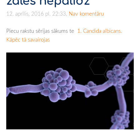
zāles nepalīdz
12. aprīlis, 2016 pl. 22:33,
Nav komentāru
Piecu rakstu sērijas sākums te
1. Candida albicans.
Kāpēc tā savairojas