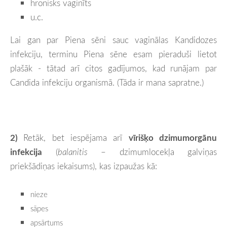
hronisks vaginīts
u.c.
Lai gan par Piena sēni sauc vaginālas Kandidozes
infekciju, terminu Piena sēne esam pieraduši lietot
plašāk - tātad arī citos gadījumos, kad runājam par
Candida infekciju organismā. (Tāda ir mana sapratne.)
2)
Retāk, bet iespējama arī
vīrišķo dzimumorgānu
infekcija
(
balanitis
– dzimumlocekļa galviņas
priekšādiņas iekaisums), kas izpaužas kā:
nieze
sāpes
apsārtums