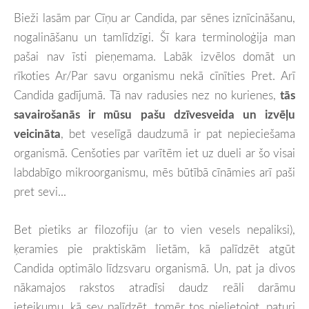
Bieži lasām par Cīņu ar Candida, par sēnes iznīcināšanu,
nogalināšanu un tamlīdzīgi. Šī kara terminoloģija man
pašai nav īsti pieņemama. Labāk izvēlos domāt un
rīkoties Ar/Par savu organismu nekā cīnīties Pret. Arī
Candida gadījumā. Tā nav radusies nez no kurienes,
tās
savairošanās ir mūsu pašu dzīvesveida un izvēļu
veicināta
, bet veselīgā daudzumā ir pat nepieciešama
organismā. Cenšoties par varītēm iet uz dueli ar šo visai
labdabīgo mikroorganismu, mēs būtībā cīnāmies arī paši
pret sevi...
Bet pietiks ar filozofiju (ar to vien vesels nepaliksi),
ķeramies pie praktiskām lietām, kā palīdzēt atgūt
Candida optimālo līdzsvaru organismā. Un, pat ja divos
nākamajos rakstos atradīsi daudz reāli darāmu
ieteikumu, kā sev palīdzēt, tomēr tos pielietojot, paturi