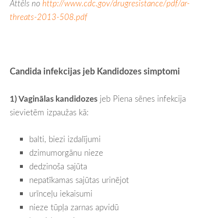
Attēls no
http://www.cdc.gov/drugresistance/pdf/ar-
threats-2013-508.pdf
Candida infekcijas jeb Kandidozes simptomi
1) Vaginālas kandidozes
jeb Piena sēnes infekcija
sievietēm izpaužas kā:
balti, biezi izdalījumi
dzimumorgānu nieze
dedzinoša sajūta
nepatīkamas sajūtas urinējot
urīnceļu iekaisumi
nieze tūpļa zarnas apvidū