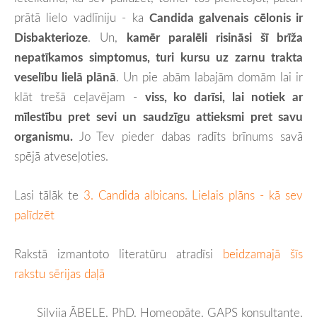
prātā lielo vadlīniju - ka
Candida galvenais cēlonis ir
Disbakterioze
. Un,
kamēr paralēli risināsi šī brīža
nepatīkamos simptomus, turi kursu uz zarnu trakta
veselību lielā plānā
. Un pie abām labajām domām lai ir
klāt trešā ceļavējam -
viss, ko darīsi, lai notiek ar
mīlestību pret sevi un saudzīgu attieksmi pret savu
organismu.
Jo Tev pieder dabas radīts brīnums savā
spējā atveseļoties.
Lasi tālāk te
3. Candida albicans. Lielais plāns - kā sev
palīdzēt
Rakstā izmantoto literatūru atradīsi
beidzamajā šīs
rakstu sērijas daļā
Silvija ĀBELE, PhD, Homeopāte, GAPS konsultante,