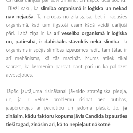
Bieži saku, ka
slimība organismā ir loģiska un nekad
nav nejauša
. Tā nerodas no zila gaisa, bet ir radusies
organismā, kad tam ilgstoši esam kādā veidā darījuši
pāri. Labā ziņa ir, ka
arī veselība organismā ir loģiska
un, patiesībā, ir dabiskāks stāvoklis nekā slimība
. Ja
organisms ir spējis slimības izpausmes radīt, tam tātad ir
arī mehānisms, kā tās mazināt. Mums atliek tikai
saprast, kā ķermenim pārstāt darīt pāri un kā palīdzēt
atveseļoties.
Tāpēc jautājuma risināšanai jāveido stratēģiska pieeja,
un, ja ir vēlme problēmu risināt pēc būtības,
jāapbruņojas ar pacietību un jādomā plašāk. Jo,
ja
zināsim, kādu faktoru kopums ļāvis Candida izpausties
tieši tagad, zināsim arī, kā to nepieļaut nākotnē
.