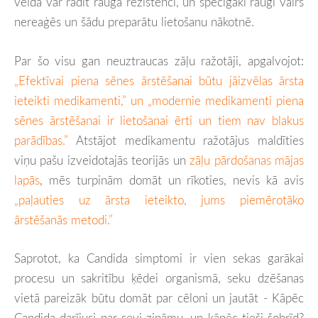
veidā var radīt rauga rezistenci, un spēcīgāki raugi vairs
nereaģēs un šādu preparātu lietošanu nākotnē.
Par šo visu gan neuztraucas zāļu ražotāji, apgalvojot:
„Efektīvai piena sēnes ārstēšanai būtu jāizvēlas ārsta
ieteikti medikamenti,” un „modernie medikamenti piena
sēnes ārstēšanai ir lietošanai ērti un tiem nav blakus
parādības.”
Atstājot medikamentu ražotājus maldīties
viņu pašu izveidotajās teorijās un
zāļu pārdošanas mājas
lapās
, mēs turpinām domāt un rīkoties, nevis kā avis
„paļauties uz ārsta ieteikto, jums piemērotāko
ārstēšanās metodi.”
Saprotot, ka Candida simptomi ir vien sekas garākai
procesu un sakritību ķēdei organismā, seku dzēšanas
vietā pareizāk būtu domāt par cēloni un jautāt - Kāpēc
Candida darījusi par sevi zināmu, un kāpēc tieši šobrīd?