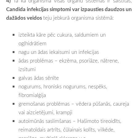
4)
Tā kā organismā visas orgānu sistēmas ir saistītas,
Candida infekcijas simptomi var izpausties daudzos un
dažādos veidos
teju jebkurā organisma sistēmā:
izteikta kāre pēc cukura, saldumiem un
ogļhidrātiem
nagu un ādas iekaisumi un infekcijas
ādas problēmas – ekzēma, psoriāze, nātrene,
izsitumi
galvas ādas sēnīte
nogurums, hronisks nogurums, nespēks,
fibromialģija
gremošanas problēmas – vēdera pūšanās, caureja
vai aizcietējumi, krampji
autoimūnās saslimšanas – Hašimoto tireoidīts,
reimatoīdais artrīts, čūlainais kolīts, vilkēde,