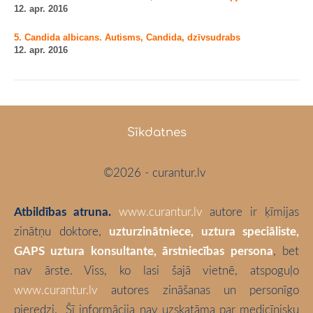
12. apr. 2016
5. Candida albicans. Autisms, Candida, dzīvsudrabs
12. apr. 2016
Sīkdatnes
©2026 - curantur.lv
Atbildības atruna.
www.curantur.lv
autore ir ķīmijas
zinātņu doktore,
uzturzinātniece, uztura speciāliste,
GAPS uztura konsultante, ārstniecības persona
, bet
nav ārste. Viss, ko lasi šajā vietnē, atspoguļo
www.curantur.lv
autores zināšanas un personīgo
pieredzi.
Šī informācija nav uzskatāma par medicīnisku