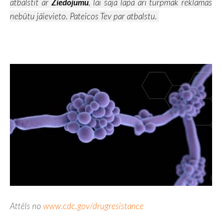
atbalstīt ar
Ziedojumu
, lai šajā lapā arī turpmāk reklāmas
nebūtu jāievieto. Pateicos Tev par atbalstu.
Attēls no
www.cdc.gov/drugresistance