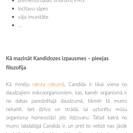
premenstruālais sindroms PMS
locītavu sāpes
vāja imunitāte
...
Kā mazināt Kandidozes izpausmes – pieejas
filozofija
Kā minēju
raksta sākumā
, Candida ir tikai viena no
daudzajiem mikroorganismiem, kas, kamēr organismā ir
no dabas paredzētajā daudzumā, tikmēr tā mums
nekaitē, bet dzīvo un strādā, lai uzturētu mūsu
organisma homeostāzi jeb līdzsvaru. Tātad katrā no
mums labdabīgā Candida ir, un pret to nebūt nav jāsāk