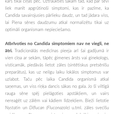
karš tikai cīņas pēc. Uztraukties sākam tad, kad par sevi
liek manīt apgrūtinoši simptomi, kas ir pazīme, ka
Candida savairojusies pārlieku daudz, un tad jādara viss,
lai Piena sēnes daudzumu atkal normalizētu tikai uz
optimāli organismam nepieciešamo.
Atbrīvoties no Candida simptomiem nav ne viegli, ne
ātri.
Tradicionālās medicīnas pieeja arī šai gadījumā ir
vien cīņa ar sekām, tāpēc ģimenes ārsts vai ginekologs,
visticamāk, piedāvās lietot zāles (sintētiskus pretsēnīšu
preparātus), kas uz neilgu laiku lokālos simptomus var
uzlabot. Taču pēc laika Candida organismā atkal
saņemas, un viss riņķa dancis sākas no gala. Jo šī viltīgā
rauga sēne spēj pielāgoties apstākļiem, un vairs
nereaģēt uz zālēm vai kādiem līdzekļiem. Bieži lietotie
Nystatin
un
Diflucan (Fluconazole)
u.tml. zāles
svecīšu