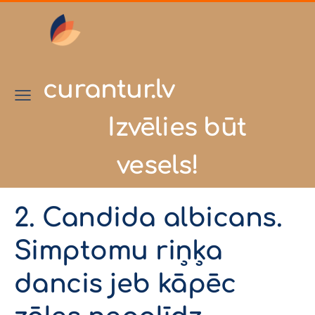
curantur.lv
Izvēlies būt
vesels!
2. Candida albicans.
Simptomu riņķa
dancis jeb kāpēc