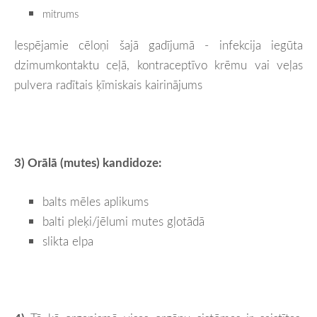
mitrums
Iespējamie cēloņi šajā gadījumā - infekcija iegūta
dzimumkontaktu ceļā, kontraceptīvo krēmu vai veļas
pulvera radītais ķīmiskais kairinājums
3) Orālā (mutes) kandidoze:
balts mēles aplikums
balti pleķi/jēlumi mutes gļotādā
slikta elpa