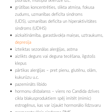
psoriāze, multiplā skleroze u.c.
grūtības koncentrēties, slikta atmiņa, fokusa
zudums, uzmanības deficīta sindroms
(UDS), uzmanības deficīta un hiperaktivitātes
sindroms (UDHS)
aizkaitināmība, garastāvokļa maiņas, uztraukums,
depresija
izteiktas sezonālas alerģijas, astma
aizlikts deguns vai deguna tecēšana, ilgstošs
klepus
pārtikas alerģijas – pret pienu, glutēnu, olām,
kukurūzu u.c.
pazemināts libido
hormonu disbalanss – viens no Candida dzīves
cikla blakusproduktiem spēj imitēt (mimic)
estrogēnus, kas var izjaukt hormonālo līdzsvaru