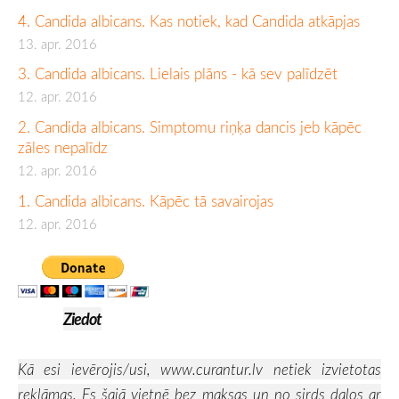
4. Candida albicans. Kas notiek, kad Candida atkāpjas
13. apr. 2016
3. Candida albicans. Lielais plāns - kā sev palīdzēt
12. apr. 2016
2. Candida albicans. Simptomu riņķa dancis jeb kāpēc
zāles nepalīdz
12. apr. 2016
1. Candida albicans. Kāpēc tā savairojas
12. apr. 2016
Ziedot
Kā esi ievērojis/usi,
www.curantur.lv
netiek izvietotas
reklāmas. Es šajā vietnē bez maksas un no sirds dalos ar