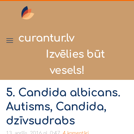
curantur.lv
Izvēlies būt
vesels!
5. Candida albicans.
Autisms, Candida,
dzīvsudrabs
13. aprīlis, 2016 pl. 0:47,
4 komentāri