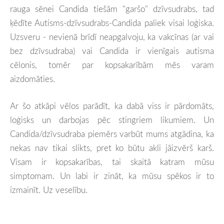
rauga sēnei Candida tiešām "garšo" dzīvsudrabs, tad
ķēdīte Autisms-dzīvsudrabs-Candida paliek visai loģiska.
Uzsveru - nevienā brīdī neapgalvoju, ka vakcīnas (ar vai
bez dzīvsudraba) vai Candida ir vienīgais autisma
cēlonis, tomēr par kopsakarībām mēs varam
aizdomāties.
Ar šo atkāpi vēlos parādīt, ka dabā viss ir pārdomāts,
loģisks un darbojas pēc stingriem likumiem. Un
Candida/dzīvsudraba piemērs varbūt mums atgādina, ka
nekas nav tikai slikts, pret ko būtu akli jāizvērš karš.
Visam ir kopsakarības, tai skaitā katram mūsu
simptomam. Un labi ir zināt, ka mūsu spēkos ir to
izmainīt. Uz veselību.