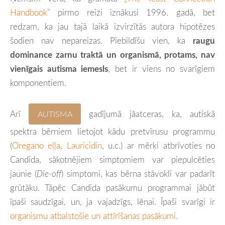
Handbook”
pirmo reizi iznākusi 1996. gadā, bet
redzam, ka jau tajā laikā izvirzītās autora hipotēzes
šodien nav nepareizas. Piebildīšu vien, ka
raugu
dominance zarnu traktā un organismā, protams, nav
vienīgais autisma iemesls
, bet ir viens no svarīgiem
komponentiem.
Arī
gadījumā jāatceras, ka, autiskā
AUTISMA
spektra bērniem lietojot kādu pretvīrusu programmu
(
Oregano eļļa
,
Lauricidin
, u.c.) ar mērķi atbrīvoties no
Candida, sākotnējiem simptomiem var piepulcēties
jaunie (
Die-off
) simptomi, kas bērna stāvokli var padarīt
grūtāku. Tāpēc Candida pasākumu programmai jābūt
īpaši saudzīgai, un, ja vajadzīgs, lēnai. Īpaši svarīgi ir
organismu atbalstošie un attīrīšanas pasākumi.