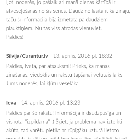
Ļoti noderēs, jo pašlaik ari manā dienas kārtībā ir
atveseļošanās no šīs sēnes. Daudz no lasītā it kā zināju,
taču šī informācija bija izmetāta pa daudziem
plauktiņiem. Nu tas viss atrodas vienuviet.
Paldies!
Silvija/Curantur.lv
- 13. aprīlis, 2016 pl. 18:32
Paldies, Iveta, par atsauksmi! Prieks, ka manas
zināšanas, viedoklis un rakstu tapšanai veltītais laiks
Jums noderēs, lai kļūtu veselāka.
Ieva
- 14. aprīlis, 2016 pl. 13:23
Paldies par šo rakstu! Informācija ir daudzpusīga un
visnotaļ "izpildāma" :) Šķiet, ja problēma nav izteikti
akūta, tad varētu pietikt ar rūpīgāku uzturā lietoto
produktu izvēli un iztikt bez kapsulām, tādējādi, lai arī