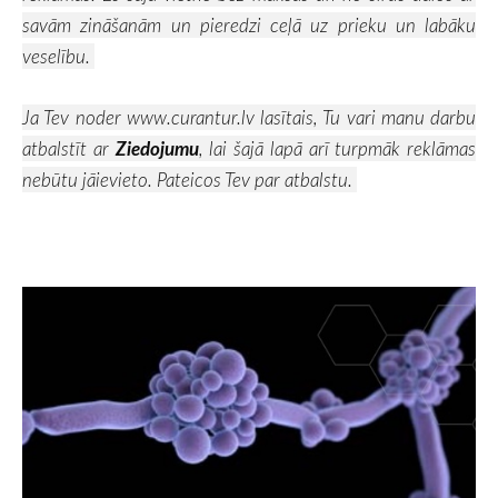
savām zināšanām un pieredzi ceļā uz prieku un labāku
veselību.
Ja Tev noder
www.curantur.lv
lasītais, Tu vari manu darbu
atbalstīt ar
Ziedojumu
, lai šajā lapā arī turpmāk reklāmas
nebūtu jāievieto. Pateicos Tev par atbalstu.