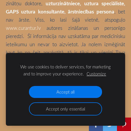
zinātņu doktore,
uzturzinātniece, uztura speciāliste,
GAPS uztura konsultante, ārstniecības persona
, bet
nav ārste. Viss, ko lasi šajā vietnē, atspoguļo
www.curantur.lv
autores zināšanas un personīgo
pieredzi.
Šī informācija nav uzskatāma par medicīnisku
ieteikumu un nevar to aizvietot. Ja nolem izmēģināt
kaut ko no šeit aprakstītā, tā ir tikai un vienīgi Tava
atbildība. Izvēlies būt vesels!
We use cookies to deliver services, for marketing
and to improve your experience.
Customize
Blogā izmantotas bloga autores fotogrāfijas (ja vien nav
norādīts citādi).
Accept all
Accept only essential