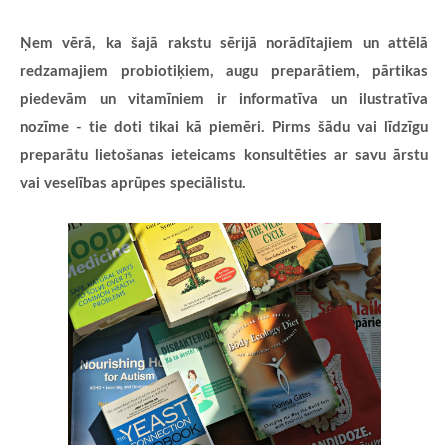
Ņem vērā, ka šajā rakstu sērijā norādītajiem un attēlā
redzamajiem probiotiķiem, augu preparātiem, pārtikas
piedevām un vitamīniem ir informatīva un ilustratīva
nozīme - tie doti tikai kā piemēri. Pirms šādu vai līdzīgu
preparātu lietošanas ieteicams konsultēties ar savu ārstu
vai veselības aprūpes speciālistu.