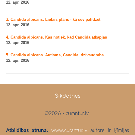
12. apr. 2016
3. Candida albicans. Lielais plāns - kā sev palīdzēt
12. apr. 2016
4. Candida albicans. Kas notiek, kad Candida atkāpjas
12. apr. 2016
5. Candida albicans. Autisms, Candida, dzīvsudrabs
12. apr. 2016
Sīkdatnes
©2026 - curantur.lv
Atbildības atruna.
www.curantur.lv
autore ir ķīmijas