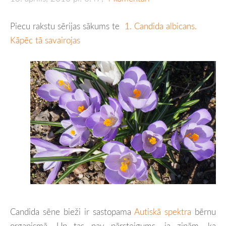
Piecu rakstu sērijas sākums te
1. Candida albicans.
Kāpēc tā savairojas
Candida sēne bieži ir sastopama
Autiskā spektra
bērnu
organismā. Un tas nav pārsteigums, ja zinām, ka