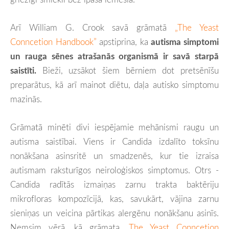
Arī William G. Crook savā grāmatā
„The Yeast
Conncetion Handbook”
apstiprina, ka
autisma simptomi
un rauga sēnes atrašanās organismā ir savā starpā
saistīti.
Bieži, uzsākot šiem bērniem dot pretsēnīšu
preparātus, kā arī mainot diētu, daļa autisko simptomu
mazinās.
Grāmatā minēti divi iespējamie mehānismi raugu un
autisma saistībai. Viens ir Candida izdalīto toksīnu
nonākšana asinsritē un smadzenēs, kur tie izraisa
autismam raksturīgos neiroloģiskos simptomus. Otrs -
Candida radītās izmaiņas zarnu trakta baktēriju
mikrofloras kompozīcijā, kas, savukārt, vājina zarnu
sieniņas un veicina pārtikas alergēnu nonākšanu asinīs.
Ņemsim vērā, kā grāmata
„The Yeast Conncetion