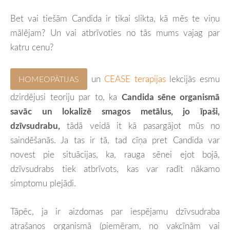
Bet vai tiešām Candida ir tikai slikta, kā mēs te viņu
mālējam? Un vai atbrīvoties no tās mums vajag par
katru cenu?
un
CEASE terapijas
lekcijās esmu
HOMEOPĀTIJAS
dzirdējusi teoriju par to, ka
Candida sēne organismā
savāc un lokalizē smagos metālus, jo īpaši,
dzīvsudrabu,
tādā veidā it kā pasargājot mūs no
saindēšanās. Ja tas ir tā, tad cīņa pret Candida var
novest pie situācijas, ka, rauga sēnei ejot bojā,
dzīvsudrabs tiek atbrīvots, kas var radīt nākamo
simptomu plejādi.
Tāpēc, ja ir aizdomas par iespējamu dzīvsudraba
atrašanos organismā (piemēram, no vakcīnām vai