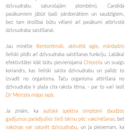
dzīvsudrabu saturošajām plombēm), Candida
pasākumiem jābūt īpaši pārdomātiem un saudzīgiem,
bez tam drošībai būtu vēlami arī pasākumi atbrīvotā
dzīvsudraba saistīšanai.
Jau minētie
Bentonītmāli
,
aktivētā ogle
,
mārdadzis
lieliski pildīs arī dzīvsudraba saistīšanas funkciju. Labākai
efektivitātei klāt būtu pievienojama
Chlorella
un svaigs
koriandrs, kas lieliski saista dzīvsudrabu un palīdz to
izvadīt no organisma. Taču organisma attīrīšana no
dzīvsudraba ir plaša cita raksta tēma, - par to vari lasīt
Dr Mercola mājas lapā.
Ja zinām, ka
autiskā spektra simptomi daudzos
gadījumos parādījušies tieši bērnu pēc vakcinēšanas
, bet
vakcīnas var saturēt dzīvsudrabu
, un ja pieņemam, ka