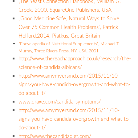
„The Yeast Connection Handbook”, William G.
Crook, 2000, SquareOne Publishers, USA
„Good Medicine.Safe, Natural Ways to Solve
Over 75 Common Health Problems”, Patrick
Holford,2014, Piatkus, Great Britain
"Encyclopedia of Nutritional Supplements", Michael T.
Murray, Three Rivers Press, NY, USA, 2001
http://www.thereachapproach.co.uk/research/the-
science-of-candida-albicans/
http://www.amymyersmd.com/2015/11/10-
signs-you-have-candida-overgrowth-and-what-to-
do-about-it/
www.draxe.com/candida-symptoms/
http://www.amymyersmd.com/2015/11/10-
signs-you-have-candida-overgrowth-and-what-to-
do-about-it/
http://www.thecandidadiet.com/