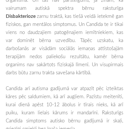
vairumam autiskā spektra bērnu raksturīga
Disbakterioze
zarnu traktā, kas tiešā veidā ietekmē gan
fiziskos, gan mentālos simptomus. Un Candida te ir tikai
viens no daudzajiem patogēnajiem iemītniekiem, kas
var dominēt bērna uzvedību. Tāpēc uzskatu, ka
darbošanās ar visādām sociālās iemaņas attīstošajām
terapijām nedos paliekošu rezultātu, kamēr bērna
organims nav sakārtots fiziskajā līmenī. Un visupirmais
darbs būtu zarnu trakta savešana kārtībā.
Candida arī autisma gadījumā var atpazīt pēc izteiktas
kāres pēc saldumiem, kā arī augļiem. Pazīstu meitenīti,
kurai dienā apēst 10-12 ābolus ir tīrais nieks, kā arī
puiku, kuram lielais kārums ir mandarīni. Raksturīgs
Candida simptoms autisko bērnu gadījumā ir skaļi,
griezīgi smiekli bez īpaša iemesla.