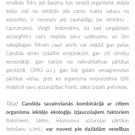
smalkais filtrs jeb barjera, kas veselā organismā atdala
ārējo vidi no iekšējās jeb zarnu trakta saturu no
asinsrites, ir nevesels jeb caurlaidīgs (lai neteiktu -
caurumains). Viegli iedomāties, ka tad sargājošais
aizsargfiltrs vairs nepilda savu uzdevumu un šim
sabojātajam filtram cauri asinīs var nokļūt gan pašas
Candida sēnes izdalītie endotoksīni, gan citi slimību
ierosinātāji, gan toksīni no nekvalitatīvas pārtikas
(pesticīdi, GMO u.c.), gan līdz galam nesagremotas
pārtikas vielas, pret ko organisma imūnsistēma tūlīt
mobilizē savu aizsardzības fronti, sākot izdalīt antivielas.
Tātad
Candida savairošanās kombinācijā ar citiem
organisma iekšējo ekoloģiju izjaucošajiem faktoriem
(toksīniem, zālēm, iekaisumus uzturošas pārtikas
lietošanu u.tml.)
var novest pie dažādām veselības