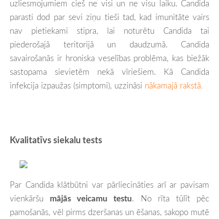
uzliesmojumiem cieš ne visi un ne visu laiku. Candida
parasti dod par sevi ziņu tieši tad, kad imunitāte vairs
nav pietiekami stipra, lai noturētu Candida tai
piederošajā teritorijā un daudzumā. Candida
savairošanās ir hroniska veselības problēma, kas biežāk
sastopama sievietēm nekā vīriešiem. Kā Candida
infekcija izpaužas (simptomi), uzzināsi
nākamajā rakstā.
Kvalitatīvs siekalu tests
Par Candida klātbūtni var pārliecināties arī ar pavisam
vienkāršu
mājās veicamu testu
. No rīta tūlīt pēc
pamošanās, vēl pirms dzeršanas un ēšanas, sakopo mutē