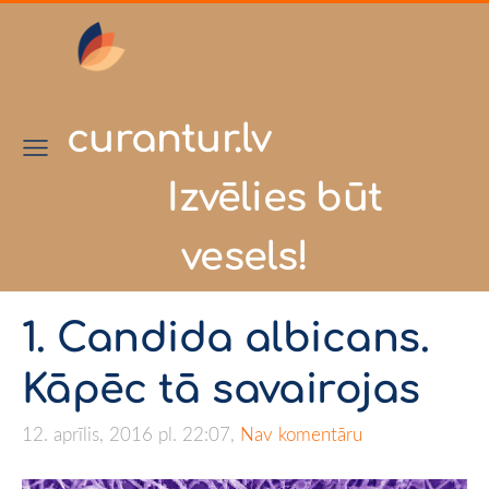
curantur.lv
Izvēlies būt
vesels!
1. Candida albicans.
Kāpēc tā savairojas
12. aprīlis, 2016 pl. 22:07,
Nav komentāru