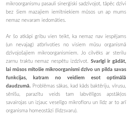
mikroorganismu pasauli sinerģiski sadzīvojot, tāpēc dzīvi
bez šiem mazajiem iemītniekiem mūsos un ap mums
nemaz nevaram iedomāties.
Ar šo atkāpi gribu vien teikt, ka nemaz nav iespējams
(un nevajag) atbrīvoties no visiem mūsu organismā
dzīvojošajiem mikroorganismiem. Jo cilvēks ar sterilu
zarnu traktu nemaz nespētu izdzīvot.
Svarīgi ir gādāt,
lai mūsos mītošie mikroorganismi dzīvo un pilda savas
funkcijas, katram no veidiem esot optimālā
daudzumā.
Problēmas sākas, kad kāds baktēriju, vīrusu,
sēnīšu, parazītu veids tam labvēlīgos apstākļos
savairojas un izjauc veselīgo mikrofloru un līdz ar to arī
organisma homeostāzi (līdzsvaru).