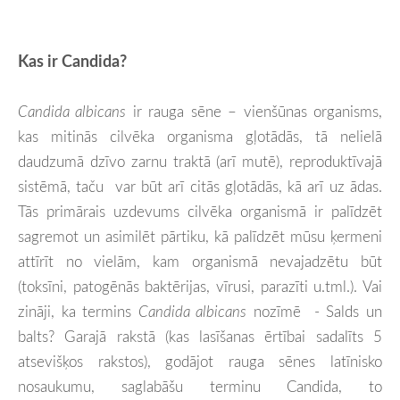
Kas ir Candida?
Candida albicans
ir rauga sēne – vienšūnas organisms,
kas mitinās cilvēka organisma gļotādās, tā nelielā
daudzumā dzīvo zarnu traktā (arī mutē), reproduktīvajā
sistēmā, taču var būt arī citās gļotādās, kā arī uz ādas.
Tās primārais uzdevums cilvēka organismā ir palīdzēt
sagremot un asimilēt pārtiku, kā palīdzēt mūsu ķermeni
attīrīt no vielām, kam organismā nevajadzētu būt
(toksīni, patogēnās baktērijas, vīrusi, parazīti u.tml.). Vai
zināji, ka termins
Candida albicans
nozīmē - Salds un
balts? Garajā rakstā (kas lasīšanas ērtībai sadalīts 5
atsevišķos rakstos), godājot rauga sēnes latīnisko
nosaukumu, saglabāšu terminu Candida, to