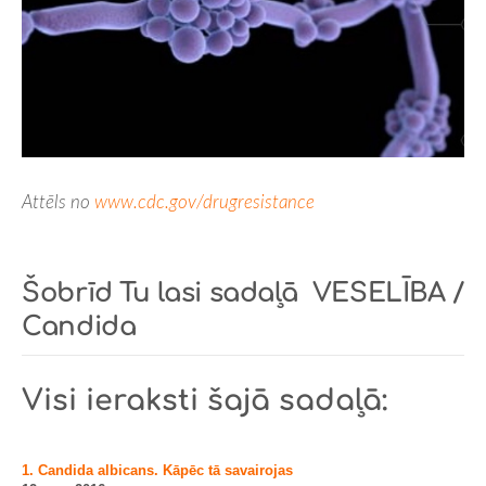
Attēls no
www.cdc.gov/drugresistance
Šobrīd Tu lasi sadaļā
VESELĪBA /
Candida
Visi ieraksti šajā sadaļā:
1. Candida albicans. Kāpēc tā savairojas