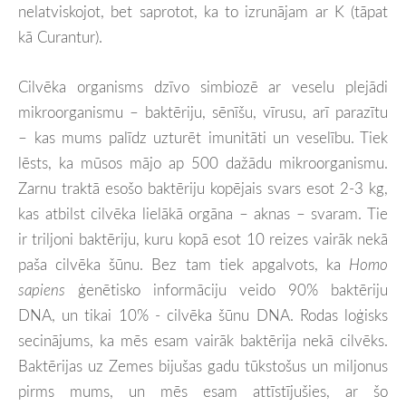
nelatviskojot, bet saprotot, ka to izrunājam ar K (tāpat
kā Curantur).
Cilvēka organisms dzīvo simbiozē ar veselu plejādi
mikroorganismu – baktēriju, sēnīšu, vīrusu, arī parazītu
– kas mums palīdz uzturēt imunitāti un veselību. Tiek
lēsts, ka mūsos mājo ap 500 dažādu mikroorganismu.
Zarnu traktā esošo baktēriju kopējais svars esot 2-3 kg,
kas atbilst cilvēka lielākā orgāna – aknas – svaram. Tie
ir triljoni baktēriju, kuru kopā esot 10 reizes vairāk nekā
paša cilvēka šūnu. Bez tam tiek apgalvots, ka
Homo
sapiens
ģenētisko informāciju veido 90% baktēriju
DNA, un tikai 10% - cilvēka šūnu DNA. Rodas loģisks
secinājums, ka mēs esam vairāk baktērija nekā cilvēks.
Baktērijas uz Zemes bijušas gadu tūkstošus un miljonus
pirms mums, un mēs esam attīstījušies, ar šo