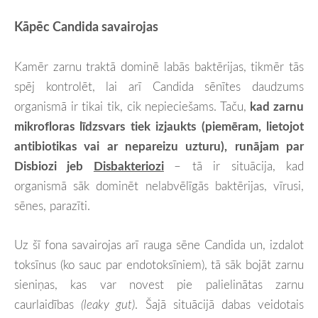
Kāpēc Candida savairojas
Kamēr zarnu traktā dominē labās baktērijas, tikmēr tās
spēj kontrolēt, lai arī Candida sēnītes daudzums
organismā ir tikai tik, cik nepieciešams. Taču,
kad zarnu
mikrofloras līdzsvars tiek izjaukts (piemēram, lietojot
antibiotikas vai ar nepareizu uzturu), runājam par
Disbiozi jeb
Disbakteriozi
– tā ir situācija, kad
organismā sāk dominēt nelabvēlīgās baktērijas, vīrusi,
sēnes, parazīti.
Uz šī fona savairojas arī rauga sēne Candida un, izdalot
toksīnus (ko sauc par endotoksīniem), tā sāk bojāt zarnu
sieniņas, kas var novest pie palielinātas zarnu
caurlaidības
(
leaky gut
)
. Šajā situācijā dabas veidotais