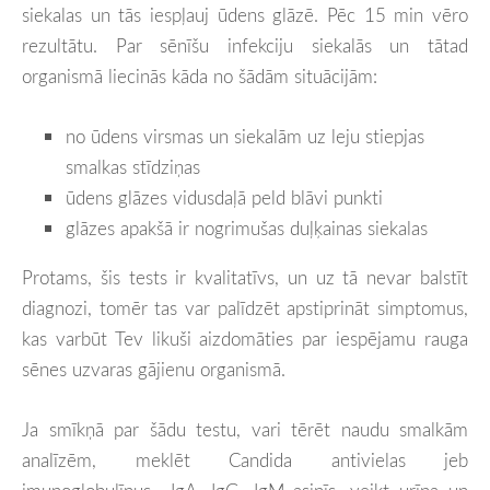
siekalas un tās iespļauj ūdens glāzē. Pēc 15 min vēro
rezultātu. Par sēnīšu infekciju siekalās un tātad
organismā liecinās kāda no šādām situācijām:
no ūdens virsmas un siekalām uz leju stiepjas
smalkas stīdziņas
ūdens glāzes vidusdaļā peld blāvi punkti
glāzes apakšā ir nogrimušas duļķainas siekalas
Protams, šis tests ir kvalitatīvs, un uz tā nevar balstīt
diagnozi, tomēr tas var palīdzēt apstiprināt simptomus,
kas varbūt Tev likuši aizdomāties par iespējamu rauga
sēnes uzvaras gājienu organismā.
Ja smīkņā par šādu testu, vari tērēt naudu smalkām
analīzēm, meklēt Candida antivielas jeb