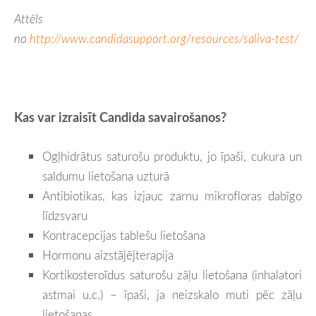
Attēls
no
http://www.candidasupport.org/resources/saliva-test/
Kas var izraisīt Candida savairošanos?
Ogļhidrātus saturošu produktu, jo īpaši, cukura un
saldumu lietošana uzturā
Antibiotikas, kas izjauc zarnu mikrofloras dabīgo
līdzsvaru
Kontracepcijas tablešu lietošana
Hormonu aizstājējterapija
Kortikosteroīdus saturošu zāļu lietošana (inhalatori
astmai u.c.) – īpaši, ja neizskalo muti pēc zāļu
lietošanas