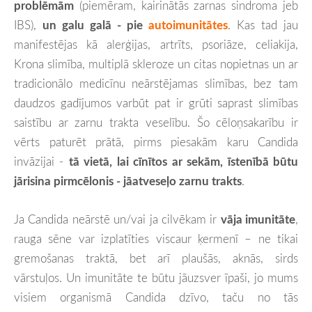
problēmām
(piemēram, kairinātās zarnas sindroma jeb
IBS),
un galu galā - pie
autoimunitātes
. Kas tad jau
manifestējas kā alerģijas, artrīts, psoriāze, celiakija,
Krona slimība, multiplā skleroze un citas nopietnas un ar
tradicionālo medicīnu neārstējamas slimības, bez tam
daudzos gadījumos varbūt pat ir grūti saprast slimības
saistību ar zarnu trakta veselību. Šo cēloņsakarību ir
vērts paturēt prātā, pirms piesakām karu Candida
invāzijai -
tā vietā, lai cīnītos ar sekām, īstenībā
būtu
jārisina pirmcēlonis - jāatveseļo zarnu trakts
.
Ja Candida neārstē un/vai ja cilvēkam ir
vāja imunitāte
,
rauga sēne var izplatīties viscaur ķermenī – ne tikai
gremošanas traktā, bet arī plaušās, aknās, sirds
vārstuļos. Un imunitāte te būtu jāuzsver īpaši, jo mums
visiem organismā Candida dzīvo, taču no tās