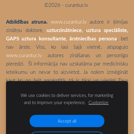
©2026 - curantur.lv
Atbildības atruna.
www.curantur.lv
autore ir ķīmijas
zinātņu doktore,
uzturzinātniece, uztura speciāliste,
GAPS uztura konsultante, ārstniecības persona
, bet
nav ārste. Viss, ko lasi šajā vietnē, atspoguļo
www.curantur.lv
autores zināšanas un personīgo
pieredzi.
Šī informācija nav uzskatāma par medicīnisku
ieteikumu un nevar to aizvietot. Ja nolem izmēģināt
kaut ko no šeit aprakstītā, tā ir tikai un vienīgi Tava
atbildība. Izvēlies būt vesels!
We use cookies to deliver services, for marketing
and to improve your experience.
Customize
Blogā izmantotas bloga autores fotogrāfijas (ja vien nav
norādīts citādi).
Accept all