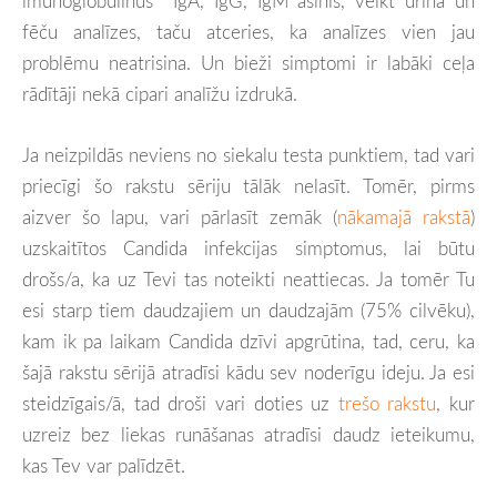
imunoglobulīnus IgA, IgG, IgM asinīs, veikt urīna un
fēču analīzes, taču atceries, ka analīzes vien jau
problēmu neatrisina. Un bieži simptomi ir labāki ceļa
rādītāji nekā cipari analīžu izdrukā.
Ja neizpildās neviens no siekalu testa punktiem, tad vari
priecīgi šo rakstu sēriju tālāk nelasīt. Tomēr, pirms
aizver šo lapu, vari pārlasīt zemāk (
nākamajā rakstā
)
uzskaitītos Candida infekcijas simptomus, lai būtu
drošs/a, ka uz Tevi tas noteikti neattiecas. Ja tomēr Tu
esi starp tiem daudzajiem un daudzajām (75% cilvēku),
kam ik pa laikam Candida dzīvi apgrūtina, tad, ceru, ka
šajā rakstu sērijā atradīsi kādu sev noderīgu ideju. Ja esi
steidzīgais/ā, tad droši vari doties uz
trešo rakstu
, kur
uzreiz bez liekas runāšanas atradīsi daudz ieteikumu,
kas Tev var palīdzēt.