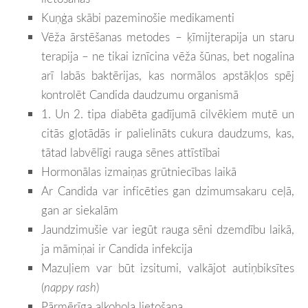
Kuņģa skābi pazeminošie medikamenti
Vēža ārstēšanas metodes – ķīmijterapija un staru
terapija – ne tikai iznīcina vēža šūnas, bet nogalina
arī labās baktērijas, kas normālos apstākļos spēj
kontrolēt Candida daudzumu organismā
1. Un 2. tipa diabēta gadījumā cilvēkiem mutē un
citās gļotādās ir palielināts cukura daudzums, kas,
tātad labvēlīgi rauga sēnes attīstībai
Hormonālas izmaiņas grūtniecības laikā
Ar Candida var inficēties gan dzimumsakaru ceļā,
gan ar siekalām
Jaundzimušie var iegūt rauga sēni dzemdību laikā,
ja māmiņai ir Candida infekcija
Mazuļiem var būt izsitumi, valkājot autiņbiksītes
(
nappy rash
)
Pārmērīga alkohola lietošana