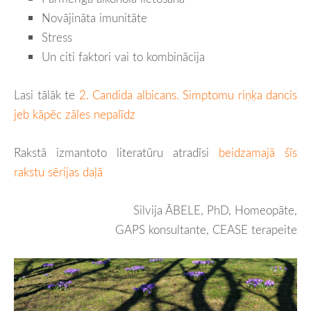
Novājināta imunitāte
Stress
Un citi faktori vai to kombinācija
Lasi tālāk te
2. Candida albicans. Simptomu riņķa dancis
jeb kāpēc zāles nepalīdz
Rakstā izmantoto literatūru atradīsi
beidzamajā šīs
rakstu sērijas daļā
Silvija ĀBELE, PhD, Homeopāte,
GAPS konsultante, CEASE terapeite