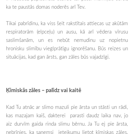
ka te paustās domas noderēs arī Tev.
Tikai pabrīdinu, ka viss šeit rakstītais attiecas uz akūtām
respiratorām (elpceļu) un ausu, kā arī vēdera vīrusu
saslimšanām, un es nebūt nemudinu uz nopietnu
hronisku slimību vieglprātīgu ignorēšanu. Būs reizes un
situācijas, kad gan ārsts, gan zāles būs vajadzīgi.
Ķīmiskās zāles – palīdz vai kaitē
Kad Tu atnāc ar slimo mazuli pie ārsta un stāsti un rādi,
kas mazajam kaiš, dakterei parasti daudz laika nav, jo
aiz durvīm gaida rinda slimu bērnu. Ja Tu ej pie ārsta,
nebrīnies, ka saņemsi ieteikumu lietot ķīmiskas zāles.