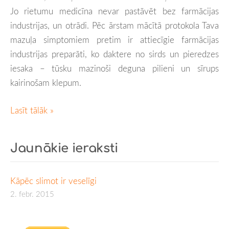
Jo rietumu medicīna nevar pastāvēt bez farmācijas
industrijas, un otrādi. Pēc ārstam mācītā protokola Tava
mazuļa simptomiem pretim ir attiecīgie farmācijas
industrijas preparāti, ko daktere no sirds un pieredzes
iesaka – tūsku mazinoši deguna pilieni un sīrups
kairinošam klepum.
Lasīt tālāk »
Jaunākie ieraksti
Kāpēc slimot ir veselīgi
2. febr. 2015