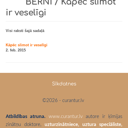
BĒRNI / Kāpēc slimot
ir veselīgi
Visi raksti šajā sadaļā
Kāpēc slimot ir veselīgi
2. feb. 2015
Sīkdatnes
©2026 - curantur.lv
Atbildības atruna.
www.curantur.lv
autore ir ķīmijas
zinātņu doktore,
uzturzinātniece, uztura speciāliste,