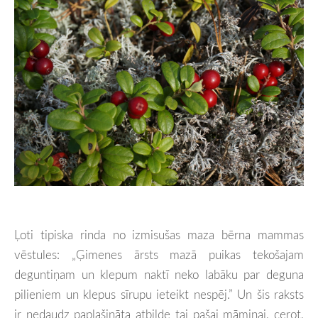
Ļoti tipiska rinda no izmisušas maza bērna mammas
vēstules: „Ģimenes ārsts mazā puikas tekošajam
deguntiņam un klepum naktī neko labāku par deguna
pilieniem un klepus sīrupu ieteikt nespēj.” Un šis raksts
ir nedaudz paplašināta atbilde tai pašai māmiņai, cerot,