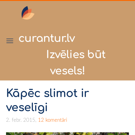
curantur.lv
Izvēlies būt
vesels!
Kāpēc slimot ir
veselīgi
2. febr. 2015,
12 komentāri