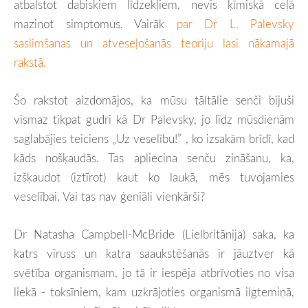
atbalstot dabiskiem līdzekļiem, nevis ķīmiskā ceļā
mazinot simptomus. Vairāk
par Dr L. Palevsky
saslimšanas un atveseļošanās teoriju lasi nākamajā
rakstā.
Šo rakstot aizdomājos, ka mūsu tāltālie senči bijuši
vismaz tikpat gudri kā Dr Palevsky, jo līdz mūsdienām
saglabājies teiciens „Uz veselību!” , ko izsakām brīdī, kad
kāds nošķaudās. Tas apliecina senču zināšanu, ka,
izšķaudot (iztīrot) kaut ko laukā, mēs tuvojamies
veselībai. Vai tas nav ģeniāli vienkārši?
Dr Natasha Campbell-McBride (Lielbritānija) saka, ka
katrs vīruss un katra saaukstēšanās ir jāuztver kā
svētība organismam, jo tā ir iespēja atbrīvoties no visa
liekā - toksīniem, kam uzkrājoties organismā ilgtemiņā,