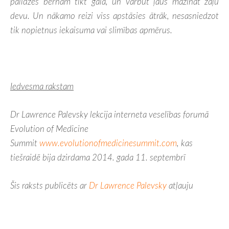
palīdzēs bērnam tikt galā, un varbūt ļaus mazināt zāļu
devu. Un nākamo reizi viss apstāsies ātrāk, nesasniedzot
tik nopietnus iekaisuma vai slimības apmērus.
Iedvesma rakstam
Dr Lawrence Palevsky lekcija interneta veselības forumā
Evolution of Medicine
Summit
www.evolutionofmedicinesummit.com
, kas
tiešraidē bija dzirdama 2014. gada 11. septembrī
Šis raksts publicēts ar
Dr Lawrence Palevsky
atļauju