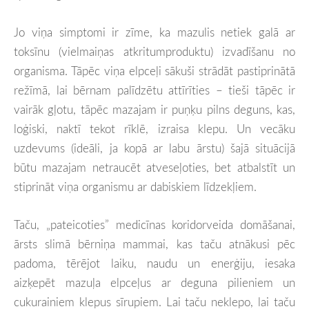
Jo viņa simptomi ir zīme, ka mazulis netiek galā ar
toksīnu (vielmaiņas atkritumproduktu) izvadīšanu no
organisma. Tāpēc viņa elpceļi sākuši strādāt pastiprinātā
režīmā, lai bērnam palīdzētu attīrīties – tieši tāpēc ir
vairāk gļotu, tāpēc mazajam ir puņķu pilns deguns, kas,
loģiski, naktī tekot rīklē, izraisa klepu. Un vecāku
uzdevums (ideāli, ja kopā ar labu ārstu) šajā situācijā
būtu mazajam netraucēt atveseļoties, bet atbalstīt un
stiprināt viņa organismu ar dabiskiem līdzekļiem.
Taču, „pateicoties” medicīnas koridorveida domāšanai,
ārsts slimā bērniņa mammai, kas taču atnākusi pēc
padoma, tērējot laiku, naudu un enerģiju, iesaka
aizķepēt mazuļa elpceļus ar deguna pilieniem un
cukurainiem klepus sīrupiem. Lai taču neklepo, lai taču