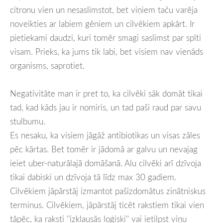
citronu vien un nesaslimstot, bet viņiem taču varēja
noveikties ar labiem gēniem un cilvēkiem apkārt. Ir
pietiekami daudzi, kuri tomēr smagi saslimst par spīti
visam. Prieks, ka jums tik labi, bet visiem nav vienāds
organisms, saprotiet.
Negativitāte man ir pret to, ka cilvēki sāk domāt tikai
tad, kad kāds jau ir nomiris, un tad paši raud par savu
stulbumu.
Es nesaku, ka visiem jāgāž antibiotikas un visas zāles
pēc kārtas. Bet tomēr ir jādomā ar galvu un nevajag
ieiet uber-naturālajā domāšanā. Alu cilvēki arī dzīvoja
tikai dabiski un dzīvoja tā līdz max 30 gadiem.
Cilvēkiem jāpārstāj izmantot pašizdomātus zinātniskus
terminus. Cilvēkiem, jāpārstāj ticēt rakstiem tikai vien
tāpēc, ka raksti ''izklausās loģiski'' vai ietilpst viņu