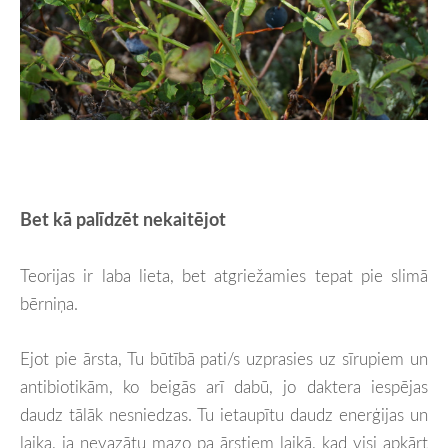
Bet kā palīdzēt nekaitējot
Teorijas ir laba lieta, bet atgriežamies tepat pie slimā
bērniņa.
Ejot pie ārsta, Tu būtībā pati/s uzprasies uz sīrupiem un
antibiotikām, ko beigās arī dabū, jo daktera iespējas
daudz tālāk nesniedzas. Tu ietaupītu daudz enerģijas un
laika, ja nevazātu mazo pa ārstiem laikā, kad visi apkārt