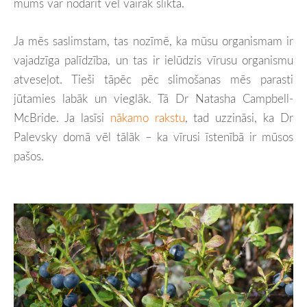
mums var nodarīt vēl vairāk slikta.
Ja mēs saslimstam, tas nozīmē, ka mūsu organismam ir
vajadzīga palīdzība, un tas ir ielūdzis vīrusu organismu
atveseļot. Tieši tāpēc pēc slimošanas mēs parasti
jūtamies labāk un vieglāk. Tā Dr Natasha Campbell-
McBride. Ja lasīsi
nākamo rakstu
, tad uzzināsi, ka Dr
Palevsky domā vēl tālāk – ka vīrusi īstenībā ir mūsos
pašos.