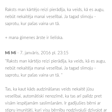
Raksts man kārtējo reizi pierādīja, ka veids, kā es augu,
nebūt nekaitēja manai veselībai. Ja tagad slimoju -
saprotu, kur pašas vaina un tā.
+ mana ģimenes ārste ir lieliska.
Mi Mi
- 7. janvāris, 2016 pl. 23:15
''Raksts man kārtējo reizi pierādīja, ka veids, kā es augu,
nebūt nekaitēja manai veselībai. Ja tagad slimoju -
saprotu, kur pašas vaina un tā. ''
Tas, ka kaut kāds audzināšanas veids nekaitē jūsu
veselībai, automātiski nenozīmē, ka tas arī palīdz pret
visām iespējamām saslimšanām. Ir gadījušies bērni ar
stipru imunitāti, kuri visu bērnību nodzīvojuši dzīvojot ar