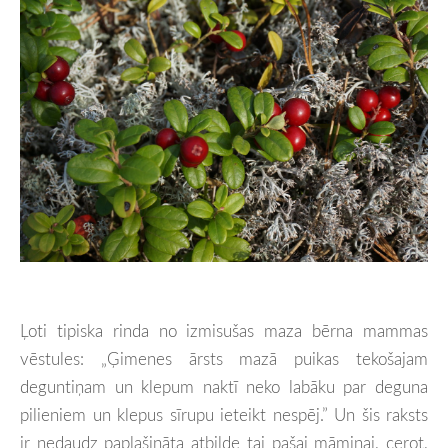
Ļoti tipiska rinda no izmisušas maza bērna mammas
vēstules: „Ģimenes ārsts mazā puikas tekošajam
deguntiņam un klepum naktī neko labāku par deguna
pilieniem un klepus sīrupu ieteikt nespēj.” Un šis raksts
ir nedaudz paplašināta atbilde tai pašai māmiņai, cerot,