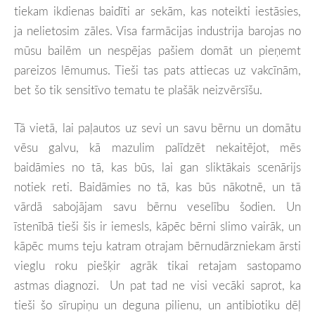
tiekam ikdienas baidīti ar sekām, kas noteikti iestāsies,
ja nelietosim zāles. Visa farmācijas industrija barojas no
mūsu bailēm un nespējas pašiem domāt un pieņemt
pareizos lēmumus. Tieši tas pats attiecas uz vakcīnām,
bet šo tik sensitīvo tematu te plašāk neizvērsīšu.
Tā vietā, lai paļautos uz sevi un savu bērnu un domātu
vēsu galvu, kā mazulim palīdzēt nekaitējot, mēs
baidāmies no tā, kas būs, lai gan sliktākais scenārijs
notiek reti. Baidāmies no tā, kas būs nākotnē, un tā
vārdā sabojājam savu bērnu veselību šodien. Un
īstenībā tieši šis ir iemesls, kāpēc bērni slimo vairāk, un
kāpēc mums teju katram otrajam bērnudārzniekam ārsti
vieglu roku piešķir agrāk tikai retajam sastopamo
astmas diagnozi. Un pat tad ne visi vecāki saprot, ka
tieši šo sīrupiņu un deguna pilienu, un antibiotiku dēļ