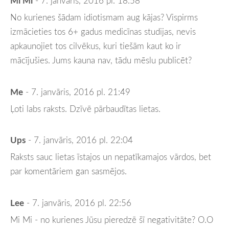
Mi Mi
- 7. janvāris, 2016 pl. 18:58
No kurienes šādam idiotismam aug kājas? Vispirms
izmācieties tos 6+ gadus medicīnas studijas, nevis
apkaunojiet tos cilvēkus, kuri tiešām kaut ko ir
mācījušies. Jums kauna nav, tādu mēslu publicēt?
Me
- 7. janvāris, 2016 pl. 21:49
Ļoti labs raksts. Dzīvē pārbaudītas lietas.
Ups
- 7. janvāris, 2016 pl. 22:04
Raksts sauc lietas īstajos un nepatīkamajos vārdos, bet
par komentāriem gan sasmējos.
Lee
- 7. janvāris, 2016 pl. 22:56
Mi Mi - no kurienes Jūsu pieredzē šī negativitāte? O.O