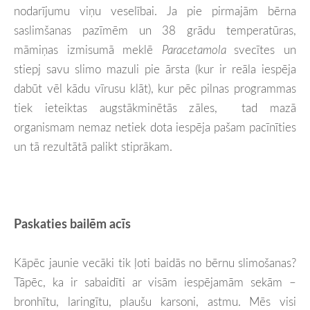
nodarījumu viņu veselībai. Ja pie pirmajām bērna
saslimšanas pazīmēm un 38 grādu temperatūras,
māmiņas izmisumā meklē
Paracetamola
svecītes un
stiepj savu slimo mazuli pie ārsta (kur ir reāla iespēja
dabūt vēl kādu vīrusu klāt), kur pēc pilnas programmas
tiek ieteiktas augstākminētās zāles, tad mazā
organismam nemaz netiek dota iespēja pašam pacīnīties
un tā rezultātā palikt stiprākam.
Paskaties bailēm acīs
Kāpēc jaunie vecāki tik ļoti baidās no bērnu slimošanas?
Tāpēc, ka ir sabaidīti ar visām iespējamām sekām –
bronhītu, laringītu, plaušu karsoni, astmu. Mēs visi