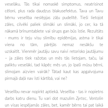
veselāku. Tās tikai nomaskē simptomus, neatrisinot
cēloni, plus rada daudzus blakusefektus. Tava un Tavu
bērnu veselība neslēpjas zāļu pudelītē. Tieši lietojot
zāles, cilvēki paliek slimāki un slimāki, jo cer, ka tā
nākamā brīnumtablete vai sīrups gan būs īstie. Rezultāts
- mums ir teju visu slimību epidēmijas, astma ir tikai
viena no tām, pārējās nemaz nesākšu te
uzskaitīt. Vienmēr jautāju savu naivi retorisko jautājumu
– ja zāles tiek ražotas un mēs tās lietojam, taču, lai
paliktu veselāki, tad kāpēc mēs un, jo īpaši mūsu bērni,
slimojam aizvien vairāk? Tātad kaut kas apgalvojuma
pirmajā daļā nav īsti kārtībā, vai ne?
Veselību nevar nopirkt aptiekā. Veselība - tas ir nopietns
darbs katru dienu. Tu vari dot mazulim
Zyrtec
,
Ventolin
un visas iespējamās zāles, bet, kamēr bērns tai pat laikā