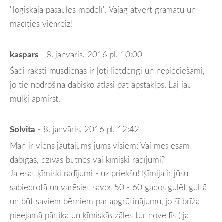
''logiskajā pasaules modelī''. Vajag atvērt grāmatu un
mācīties vienreiz!
kaspars
- 8. janvāris, 2016 pl. 10:00
Šādi raksti mūsdienās ir ļoti lietderīgi un nepieciešami,
jo tie nodrošina dabisko atlasi pat apstākļos. Lai jau
muļķi apmirst.
Solvita
- 8. janvāris, 2016 pl. 12:42
Man ir viens jautājums jums visiem: Vai mēs esam
dabīgas, dzīvas būtnes vai ķīmiski radījumi?
Ja esat ķīmiski radījumi - uz priekšu! Ķīmija ir jūsu
sabiedrotā un varēsiet savos 50 - 60 gados gulēt gultā
un būt saviem bērniem par apgrūtinājumu, jo šī brīža
pieejamā pārtika un ķīmiskās zāles tur novedīs ( ja