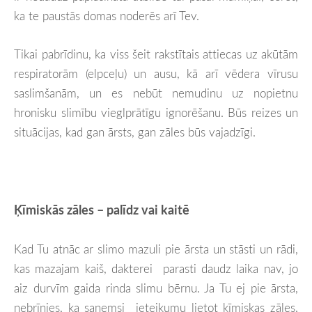
ka te paustās domas noderēs arī Tev.
Tikai pabrīdinu, ka viss šeit rakstītais attiecas uz akūtām
respiratorām (elpceļu) un ausu, kā arī vēdera vīrusu
saslimšanām, un es nebūt nemudinu uz nopietnu
hronisku slimību vieglprātīgu ignorēšanu. Būs reizes un
situācijas, kad gan ārsts, gan zāles būs vajadzīgi.
Ķīmiskās zāles – palīdz vai kaitē
Kad Tu atnāc ar slimo mazuli pie ārsta un stāsti un rādi,
kas mazajam kaiš, dakterei parasti daudz laika nav, jo
aiz durvīm gaida rinda slimu bērnu. Ja Tu ej pie ārsta,
nebrīnies, ka saņemsi ieteikumu lietot ķīmiskas zāles.