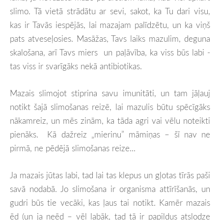
slimo. Tā vietā strādātu ar sevi, sakot, ka Tu dari visu,
kas ir Tavās iespējās, lai mazajam palīdzētu, un ka viņš
pats atveseļosies. Masāžas, Tavs laiks mazulim, deguna
skalošana, arī Tavs miers un paļāvība, ka viss būs labi -
tas viss ir svarīgāks nekā antibiotikas.
Mazais slimojot stiprina savu imunitāti, un tam jāļauj
notikt šajā slimošanas reizē, lai mazulis būtu spēcīgāks
nākamreiz, un mēs zinām, ka tāda agri vai vēlu noteikti
pienāks. Kā dažreiz „mierinu” māmiņas – šī nav ne
pirmā, ne pēdējā slimošanas reize...
Ja mazais jūtas labi, tad lai tas klepus un gļotas tīrās paši
savā nodabā. Jo slimošana ir organisma attīrīšanās, un
gudri būs tie vecāki, kas ļaus tai notikt. Kamēr mazais
ēd (un ja neēd – vēl labāk, tad tā ir papildus atslodze