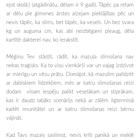
ejot skolā:)
(atgādināšu, dēlam ir 9 gadi). Tāpēc pa retam
ar dēlu pie ģimenes ārstes aizejam pieklājības pēc un
nevis tāpēc, ka slims, bet tāpēc, ka vesels. Un bez svara
kg un auguma cm, kas abi neizbēgami pieaug, dēla
kartītē dakterei nav, ko ierakstīt.
Mēģinu Tev stāstīt, rādīt, ka mazuļa slimošana nav
nekas traģisks. Ka to visu vienkārši var un vajag izdzīvot
ar mierīgu un vēsu prātu. Domājot, kā mazulim palīdzēt
ar dabiskiem līdzekļiem, mēs ar katru slimošanas reizi
dodam viņam iespēju palikt veselākam un stiprākam,
kas ir daudz labāks scenārijs nekā ar zālēm ilgtermiņā
kaitēt imunitātei un ar katru slimošanas reizi bērnu
vājināt.
Kad Tavs mazais saslimst, nevis krīti panikā un meklē