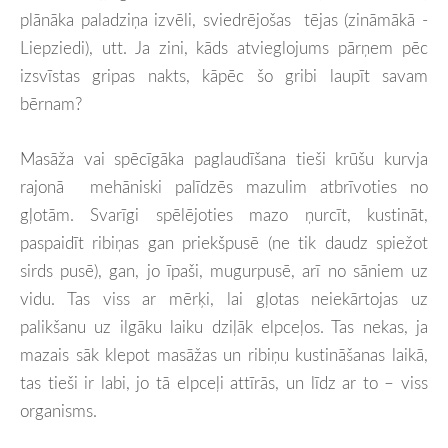
plānāka paladziņa izvēli, sviedrējošas tējas (zināmākā -
Liepziedi), utt. Ja zini, kāds atvieglojums pārņem pēc
izsvīstas gripas nakts, kāpēc šo gribi laupīt savam
bērnam?
Masāža vai spēcīgāka paglaudīšana tieši krūšu kurvja
rajonā mehāniski palīdzēs mazulim atbrīvoties no
gļotām. Svarīgi spēlējoties mazo ņurcīt, kustināt,
paspaidīt ribiņas gan priekšpusē (ne tik daudz spiežot
sirds pusē), gan, jo īpaši, mugurpusē, arī no sāniem uz
vidu. Tas viss ar mērķi, lai gļotas neiekārtojas uz
palikšanu uz ilgāku laiku dziļāk elpceļos. Tas nekas, ja
mazais sāk klepot masāžas un ribiņu kustināšanas laikā,
tas tieši ir labi, jo tā elpceļi attīrās, un līdz ar to – viss
organisms.