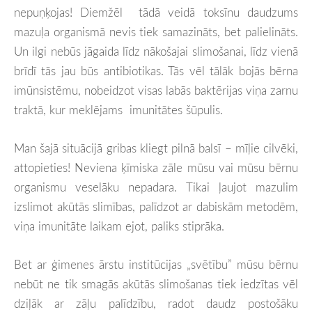
nepuņķojas! Diemžēl tādā veidā toksīnu daudzums
mazuļa organismā nevis tiek samazināts, bet palielināts.
Un ilgi nebūs jāgaida līdz nākošajai slimošanai, līdz vienā
brīdī tās jau būs antibiotikas. Tās vēl tālāk bojās bērna
imūnsistēmu, nobeidzot visas labās baktērijas viņa zarnu
traktā, kur meklējams imunitātes šūpulis.
Man šajā situācijā gribas kliegt pilnā balsī – mīļie cilvēki,
attopieties! Neviena ķīmiska zāle mūsu vai mūsu bērnu
organismu veselāku nepadara. Tikai ļaujot mazulim
izslimot akūtās slimības, palīdzot ar dabiskām metodēm,
viņa imunitāte laikam ejot, paliks stiprāka.
Bet ar ģimenes ārstu institūcijas „svētību” mūsu bērnu
nebūt ne tik smagās akūtās slimošanas tiek iedzītas vēl
dziļāk ar zāļu palīdzību, radot daudz postošāku