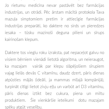
Jo rietumu medicīna nevar pastāvēt bez farmācijas
industrijas, un otrādi. Pēc ārstam mācītā protokola Tava
mazuļa simptomiem pretim ir attiecīgie farmācijas
industrijas preparāti, ko daktere no sirds un pieredzes
iesaka – tūsku mazinoši deguna pilieni un sīrups
kairinošam klepum.
Daktere tos vieglu roku izraksta, pat nepaceļot galvu no
visiem bērniem vienādi lietotā algoritma, un neieraugot,
ka mazajam vairāk par klepu slāpējošiem sīrupiem
vajag lielās devās C vitamīnu, daudz dzert, pāris dienas
atpūsties mājās (ideāli, ja mammas mīļajā kompānijā),
turpināt cītīgi lietot zivju eļļu un varbūt arī D3 vitamīnu,
pāris dienas iztikt bez cukura, piena un miltu
produktiem. Šie vienkāršie ieteikumi dotu mazajam
spēku atgūt veselību.