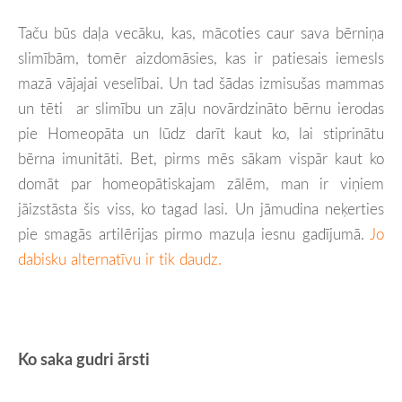
Taču būs daļa vecāku, kas, mācoties caur sava bērniņa
slimībām, tomēr aizdomāsies, kas ir patiesais iemesls
mazā vājajai veselībai. Un tad šādas izmisušas mammas
un tēti ar slimību un zāļu novārdzināto bērnu ierodas
pie Homeopāta un lūdz darīt kaut ko, lai stiprinātu
bērna imunitāti. Bet, pirms mēs sākam vispār kaut ko
domāt par homeopātiskajam zālēm, man ir viņiem
jāizstāsta šis viss, ko tagad lasi. Un jāmudina neķerties
pie smagās artilērijas pirmo mazuļa iesnu gadījumā.
Jo
dabisku alternatīvu ir tik daudz.
Ko saka gudri ārsti