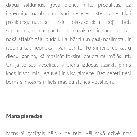
dabūs saldumus, govs pienu, miltu produktus, uz
ilgtermiņa uzlabojumu vari necerēt (īstenībā – tikai
pasliktinājumu, arī zāļu blakusefektu dēļ). Bet,
saprotams, domāt par to, ko mazais ēd, ir daudz grūtāk
nekā attaisīt zāļu pudeli. Lai bērni (un paši) neslimotu, ir
jādomā tālu iepriekš - gan par to, ko ģimene ēd katru
dienu, gan to, kā mazināt toksīnu daudzumu mājās utt.
Un ja solīšus veselības virzienā izdodas uzsākt, pirms
kāds ir saslimis, ieguvēji ir visa ģimene. Bet nereti tieši
bērna slimošana ir lielā mācību stunda vecākiem.
Mana pieredze
Mans 9 gadīgais dēls - ne reizi vēl savā dzīvē nav