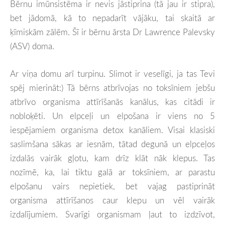
Bērnu imūnsistēma ir nevis jāstiprina (tā jau ir stipra),
bet jādomā, kā to nepadarīt vājāku, tai skaitā ar
ķīmiskām zālēm. Šī ir bērnu ārsta Dr Lawrence Palevsky
(ASV) doma.
Ar viņa domu arī turpinu. Slimot ir veselīgi, ja tas Tevi
spēj mierināt:) Tā bērns atbrīvojas no toksīniem jebšu
atbrīvo organisma attīrīšanās kanālus, kas citādi ir
nobloķēti. Un elpceļi un elpošana ir viens no 5
iespējamiem organisma detox kanāliem. Visai klasiski
saslimšana sākas ar iesnām, tātad degunā un elpceļos
izdalās vairāk gļotu, kam drīz klāt nāk klepus. Tas
nozīmē, ka, lai tiktu galā ar toksīniem, ar parastu
elpošanu vairs nepietiek, bet vajag pastiprināt
organisma attīrīšanos caur klepu un vēl vairāk
izdalījumiem. Svarīgi organismam ļaut to izdzīvot,