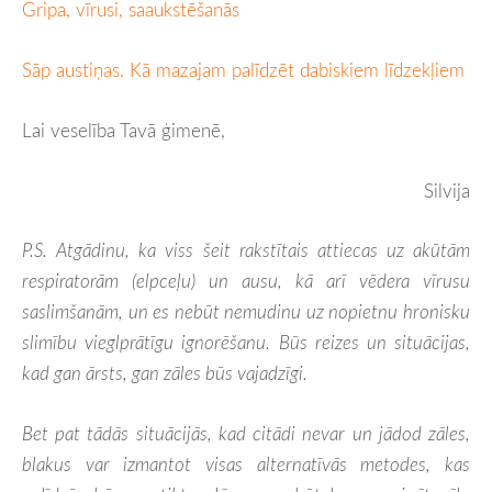
Gripa, vīrusi, saaukstēšanās
Sāp austiņas. Kā mazajam palīdzēt dabiskiem līdzekļiem
Lai veselība Tavā ģimenē,
Silvija
P.S. Atgādinu, ka viss šeit rakstītais attiecas uz akūtām
respiratorām (elpceļu) un ausu, kā arī vēdera vīrusu
saslimšanām, un es nebūt nemudinu uz nopietnu hronisku
slimību vieglprātīgu ignorēšanu. Būs reizes un situācijas,
kad gan ārsts, gan zāles būs vajadzīgi.
Bet pat tādās situācijās, kad citādi nevar un jādod zāles,
blakus var izmantot v
isas alternatīvās metodes, kas