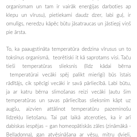
organismam un tam ir vairāk enerģijas darboties ap
klepu un vīrusu), pietiekami daudz dzer, labi guļ, ir
omulīgs, neredzu kāpēc būtu jāsatraucas un jāstiepj viņš
pie ārsta.
To, ka paaugstināta temperatūra dedzina vīrusus un to
toksīnus organismā, teorētiski it kā saprotams visi. Taču
tieši temperatūras slieksnis (līdz kādai bērna
temperatūrai vecāki spēj palikt mierīgi) būs īstais
rādītājs, cik spēcīgi vecāki ir savā pārliecībā. Labi būtu,
ja ar katru bērna slimošanas reizi vecāki ļautu šim
temperatūras un savas pārliecības slieksnim kāpt uz
augšu, aizvien attālinot temperatūru pazeminošu
līdzekļu lietošanu. Tai pat laikā atceroties, ka ir arī
dabiskas iespējas – gan homeopātiskās zāles (zināmākā -
Belladonna), gan atvēsināšana ar vēsu, mitru dvieli,