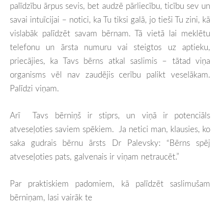
palīdzību ārpus sevis, bet audzē pārliecību, ticību sev un
savai intuīcijai – notici, ka Tu tiksi galā, jo tieši Tu zini, kā
vislabāk palīdzēt savam bērnam. Tā vietā lai meklētu
telefonu un ārsta numuru vai steigtos uz aptieku,
priecājies, ka Tavs bērns atkal saslimis – tātad viņa
organisms vēl nav zaudējis cerību palikt veselākam.
Palīdzi viņam.
Arī Tavs bērniņš ir stiprs, un viņā ir potenciāls
atveseļoties saviem spēkiem. Ja netici man, klausies, ko
saka gudrais bērnu ārsts Dr Palevsky: “Bērns spēj
atveseļoties pats, galvenais ir viņam netraucēt.”
Par praktiskiem padomiem, kā palīdzēt saslimušam
bērniņam, lasi vairāk te