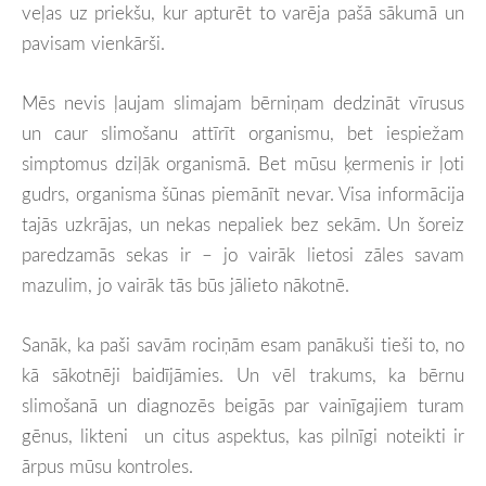
veļas uz priekšu, kur apturēt to varēja pašā sākumā un
pavisam vienkārši.
Mēs nevis ļaujam slimajam bērniņam dedzināt vīrusus
un caur slimošanu attīrīt organismu, bet iespiežam
simptomus dziļāk organismā. Bet mūsu ķermenis ir ļoti
gudrs, organisma šūnas piemānīt nevar. Visa informācija
tajās uzkrājas, un nekas nepaliek bez sekām. Un šoreiz
paredzamās sekas ir – jo vairāk lietosi zāles savam
mazulim, jo vairāk tās būs jālieto nākotnē.
Sanāk, ka paši savām rociņām esam panākuši tieši to, no
kā sākotnēji baidījāmies. Un vēl trakums, ka bērnu
slimošanā un diagnozēs beigās par vainīgajiem turam
gēnus, likteni un citus aspektus, kas pilnīgi noteikti ir
ārpus mūsu kontroles.