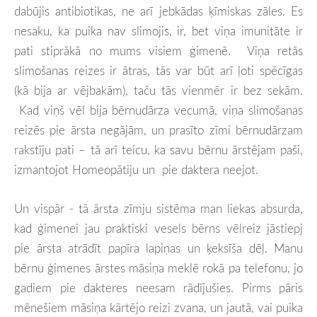
dabūjis antibiotikas, ne arī jebkādas ķīmiskas zāles. Es
nesaku, ka puika nav slimojis, ir, bet viņa imunitāte ir
pati stiprākā no mums visiem ģimenē. Viņa retās
slimošanas reizes ir ātras, tās var būt arī ļoti spēcīgas
(kā bija ar vējbakām), taču tās vienmēr ir bez sekām.
Kad viņš vēl bija bērnudārza vecumā, viņa slimošanas
reizēs pie ārsta negājām, un prasīto zīmi bērnudārzam
rakstīju pati – tā arī teicu, ka savu bērnu ārstējam paši,
izmantojot Homeopātiju un pie daktera neejot.
Un vispār - tā ārsta zīmju sistēma man liekas absurda,
kad ģimenei jau praktiski vesels bērns vēlreiz jāstiepj
pie ārsta atrādīt papīra lapiņas un ķeksīša dēļ. Manu
bērnu ģimenes ārstes māsiņa meklē rokā pa telefonu, jo
gadiem pie dakteres neesam rādījušies. Pirms pāris
mēnešiem māsiņa kārtējo reizi zvana, un jautā, vai puika