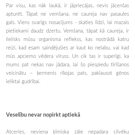
Par visu, kas nāk laukā, ir jāpriecājas, nevis jācenšas
apturēt. Tāpat ne vemšana, ne caureja nav pasaules
gals. Viens svarīgs nosacījums - skaties līdzi, lai mazais
pietiekami daudz dzertu. Vemšana, tāpat kā caureja, ir
lielisks mūsu organisma reflekss, kas nostrādā katru
reizi, kad esam saindējušies ar kaut ko nelabu, vai kad
mūs apciemo vēdera vīruss. Un cik tas ir superīgi, ka
mums pat nekas nav jādara, lai šo piespiedu tīrīšanos
veicinātu – ķermenis rīkojas pats, paklausot gēnos
ieliktai gudrībai.
Veselību nevar nopirkt aptiekā
Atceries, neviena ķīmiska zāle nepadara cilvēku