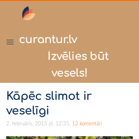
curantur.lv
Izvēlies būt
vesels!
Kāpēc slimot ir
veselīgi
2. februāris, 2015 pl. 12:35,
12 komentāri