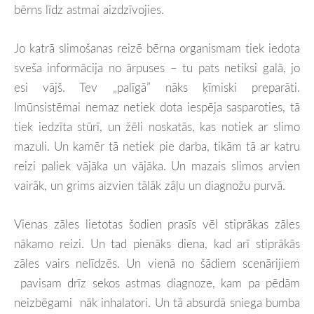
bērns līdz astmai aizdzīvojies.
Jo katrā slimošanas reizē bērna organismam tiek iedota
sveša informācija no ārpuses – tu pats netiksi galā, jo
esi vājš. Tev „palīgā” nāks ķīmiski preparāti.
Imūnsistēmai nemaz netiek dota iespēja sasparoties, tā
tiek iedzīta stūrī, un žēli noskatās, kas notiek ar slimo
mazuli. Un kamēr tā netiek pie darba, tikām tā ar katru
reizi paliek vājāka un vājāka. Un mazais slimos arvien
vairāk, un grims aizvien tālāk zāļu un diagnožu purvā.
Vienas zāles lietotas šodien prasīs vēl stiprākas zāles
nākamo reizi. Un tad pienāks diena, kad arī stiprākās
zāles vairs nelīdzēs. Un vienā no šādiem scenārijiem
pavisam drīz sekos astmas diagnoze, kam pa pēdām
neizbēgami nāk inhalatori. Un tā absurdā sniega bumba