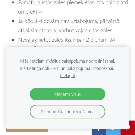
Parasti, ja īstās zāles piemeklētas, tās palīdz ātri
un efektīvi
Ja pēc 3-4 devām nav uzlabojuma, pārvērtē
atkal simptomus, varbūt vajag citas zāles
Nevajag lietot zāles ilgāk par 2 dienām, JA
NEPALĪDZ
Ja simptomi nepāriet vai neuzlabojas 4-5
Mēs lietojam sīkfailus pakalpojuma nodrošināšanai,
dienās, konsultēties ar ārstējošo homeopātu vai
mārketinga nolūkiem un pakalpojuma uzlabošanai.
Pielāgot
ģimenes ārstu (atceroties, ka izvēle dzert vai ne
viņa ieteiktās ķīmiskās zāles paliek Tavā ziņā,
Pieņemt visus
antibiotikas gripai un citiem
atkārtoju vēlreiz –
vīrusiem nepalīdz
)
Pieņemt tikai nepieciešamos
GELSEMIUM