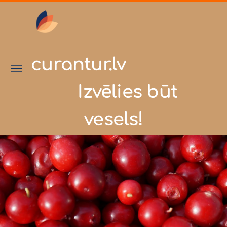
curantur.lv
Izvēlies būt
vesels!