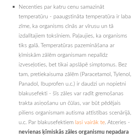
Necenties par katru cenu samazināt
temperatūru - paaugstināta temperatūra ir laba
zīme, ka organisms cīnās ar vīrusu un tā
izdalītajiem toksīniem. Paļaujies, ka organisms
tiks galā. Temperatūras pazemināšana ar
ķīmiskām zālēm organismam nepalīdz
izveseļoties, bet tikai apslāpē simptomus. Bez
tam, pretiekaisuma zālēm (Paracetamol, Tylenol,
Panadol, Ibuprofen u.c.) ir daudzi un nopietni
blakusefekti - šīs zāles var radīt gremošanas
trakta asiņošanu un čūlas, var būt pēdējais
piliens organismam autisma attīstības scenārijā,
u.c. Par blakusefektiem
lasi vairāk te
. Atceries -
nevienas ķīmiskās zāles organismu nepadara