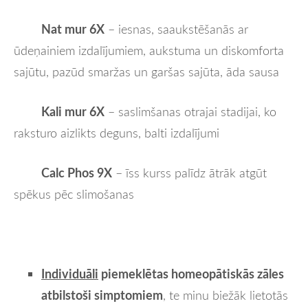
Nat mur 6X
– iesnas, saaukstēšanās ar
ūdeņainiem izdalījumiem, aukstuma un diskomforta
sajūtu, pazūd smaržas un garšas sajūta, āda sausa
Kali mur 6X
– saslimšanas otrajai stadijai, ko
raksturo aizlikts deguns, balti izdalījumi
Calc Phos 9X
– īss kurss palīdz ātrāk atgūt
spēkus pēc slimošanas
Individuāli
piemeklētas homeopātiskās zāles
atbilstoši simptomiem
, te minu biežāk lietotās