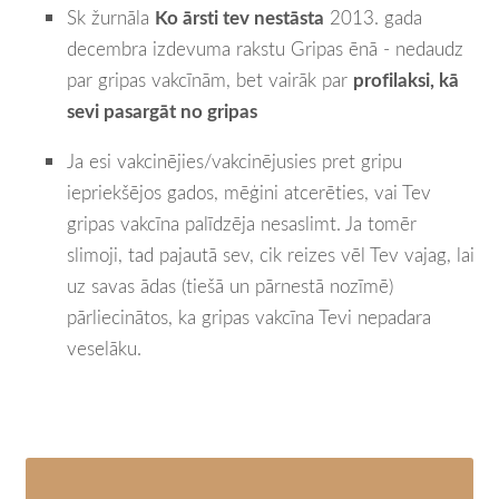
Sk žurnāla
Ko ārsti tev nestāsta
2013. gada
decembra izdevuma rakstu Gripas ēnā - nedaudz
par gripas vakcīnām, bet vairāk par
profilaksi, kā
sevi pasargāt no gripas
Ja esi vakcinējies/vakcinējusies pret gripu
iepriekšējos gados, mēģini atcerēties, vai Tev
gripas vakcīna palīdzēja nesaslimt. Ja tomēr
slimoji, tad pajautā sev, cik reizes vēl Tev vajag, lai
uz savas ādas (tiešā un pārnestā nozīmē)
pārliecinātos, ka gripas vakcīna Tevi nepadara
veselāku.