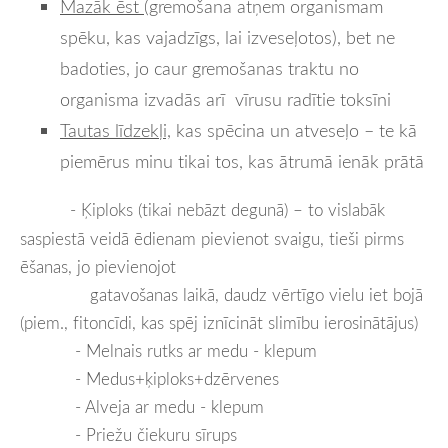
Mazāk ēst
(gremošana atņem organismam
spēku, kas vajadzīgs, lai izveseļotos), bet ne
badoties, jo caur gremošanas traktu no
organisma izvadās arī vīrusu radītie toksīni
Tautas līdzekļi,
kas spēcina un atveseļo – te kā
piemērus minu tikai tos, kas ātrumā ienāk prātā
-
Ķiploks (tikai nebāzt degunā) – to vislabāk
saspiestā veidā ēdienam pievienot svaigu, tieši pirms
ēšanas, jo pievienojot
gatavošanas laikā, daudz vērtīgo vielu iet bojā
(piem., fitoncīdi, kas spēj iznīcināt slimību ierosinātājus)
- Melnais rutks ar medu - klepum
- Medus+ķiploks+dzērvenes
- Alveja ar medu - klepum
- Priežu čiekuru sīrups