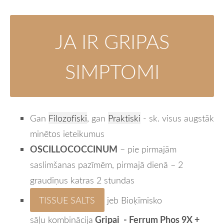
JA IR GRIPAS
SIMPTOMI
Gan
Filozofiski
, gan
Praktiski
- sk. visus augstāk
minētos ieteikumus
OSCILLOCOCCINUM
– pie pirmajām
saslimšanas pazīmēm, pirmajā dienā – 2
graudiņus katras 2 stundas
TISSUE SALTS
jeb Bioķīmisko
Gripai -
Ferrum Phos 9X +
sāļu
kombinācija