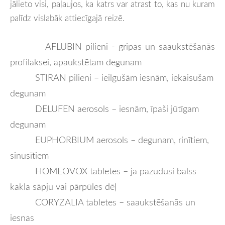
jālieto visi, paļaujos, ka katrs var atrast to, kas nu kuram
palīdz vislabāk attiecīgajā reizē.
AFLUBIN pilieni - gripas un saaukstēšanās
profilaksei, apaukstētam degunam
STIRAN pilieni – ieilgušām iesnām, iekaisušam
degunam
DELUFEN aerosols – iesnām, īpaši jūtīgam
degunam
EUPHORBIUM aerosols – degunam, rinītiem,
sinusītiem
HOMEOVOX tabletes – ja pazudusi balss
kakla sāpju vai pārpūles dēļ
CORYZALIA tabletes – saaukstēšanās un
iesnas