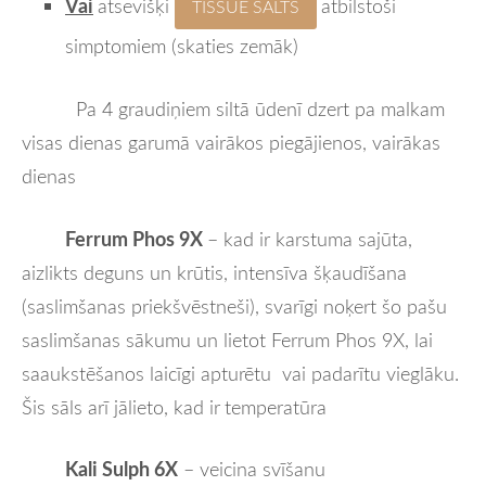
Vai
atsevišķi
atbilstoši
TISSUE SALTS
simptomiem (skaties zemāk)
Pa 4 graudiņiem siltā ūdenī dzert pa malkam
visas dienas garumā vairākos piegājienos, vairākas
dienas
Ferrum Phos 9X
– kad ir karstuma sajūta,
aizlikts deguns un krūtis, intensīva šķaudīšana
(saslimšanas priekšvēstneši), svarīgi noķert šo pašu
saslimšanas sākumu un lietot Ferrum Phos 9X, lai
saaukstēšanos laicīgi apturētu vai padarītu vieglāku.
Šis sāls arī jālieto, kad ir
temperatūra
Kali Sulph 6X
– veicina svīšanu