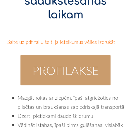
saaukstēšanās
laikam
Saite uz pdf failu šeit, ja ieteikumus vēlies izdrukāt
PROFILAKSE
Mazgāt rokas ar ziepēm, īpaši atgriežoties no
pilsētas un braukšanas sabiedriskajā transportā
Dzert pietiekami daudz šķidrumu
Vēdināt istabas, īpaši pirms gulēšanas, vislabāk