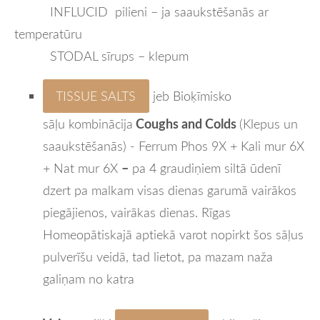
INFLUCID pilieni – ja saaukstēšanās ar
temperatūru
STODAL sīrups – klepum
TISSUE SALTS
jeb Bioķīmisko
Coughs and Colds
sāļu
kombinācija
(Klepus un
saaukstēšanās) - F
errum Phos 9X
+
Kali mur 6X
–
+
Nat mur 6X
pa 4 graudiņiem siltā ūdenī
dzert pa malkam visas dienas garumā vairākos
piegājienos, vairākas dienas. Rīgas
Homeopātiskajā aptiekā varot nopirkt šos sāļus
pulverīšu veidā, tad lietot, pa mazam naža
galiņam no katra