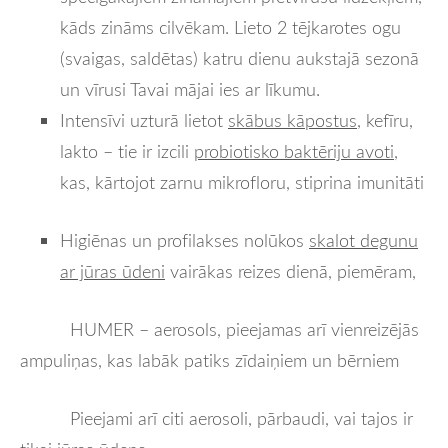
kāds zināms cilvēkam. Lieto 2 tējkarotes ogu
(svaigas, saldētas) katru dienu aukstajā sezonā
un vīrusi Tavai mājai ies ar līkumu.
Intensīvi uzturā lietot
skābus kāpostus
, kefīru,
lakto – tie ir izcili
probiotisko baktēriju avoti
,
kas, kārtojot zarnu mikrofloru, stiprina imunitāti
Higiēnas un profilakses nolūkos
skalot degunu
ar jūras ūdeni
vairākas reizes dienā, piemēram,
HUMER – aerosols, pieejamas arī vienreizējās
ampuliņas, kas labāk patiks zīdaiņiem un bērniem
Pieejami arī citi aerosoli, pārbaudi, vai tajos ir