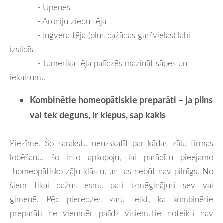
- Upenes
- Aroniju ziedu tēja
- Ingvera tēja (plus dažādas garšvielas) labi
izsildīs
- Tumerika tēja palīdzēs mazināt sāpes un
iekaisumu
Kombinētie
homeopātiskie
preparāti – ja pilns
vai tek deguns, ir klepus, sāp kakls
Piezīme
.
Šo sarakstu neuzskatīt par kādas zāļu firmas
lobēšanu, šo info apkopoju, lai parādītu pieejamo
homeopātisko zāļu klāstu, un tas nebūt nav pilnīgs. No
šiem tikai dažus esmu pati izmēģinājusi sev vai
ģimenē. Pēc pieredzes varu teikt, ka kombinētie
preparāti ne vienmēr palīdz visiem.Tie noteikti nav