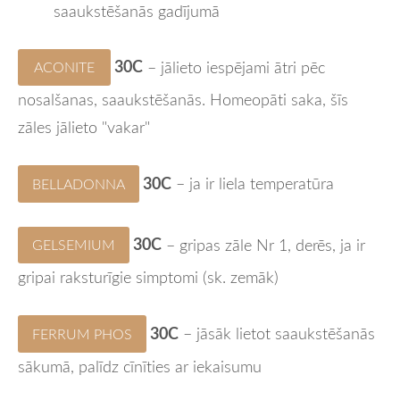
saaukstēšanās gadījumā
30C
– jālieto iespējami ātri pēc
ACONITE
nosalšanas, saaukstēšanās. Homeopāti saka, šīs
zāles jālieto "vakar"
30C
– ja ir liela temperatūra
BELLADONNA
30C
– gripas zāle Nr 1, derēs, ja ir
GELSEMIUM
gripai raksturīgie simptomi (sk. zemāk)
30C
– jāsāk lietot saaukstēšanās
FERRUM PHOS
sākumā, palīdz cīnīties ar iekaisumu