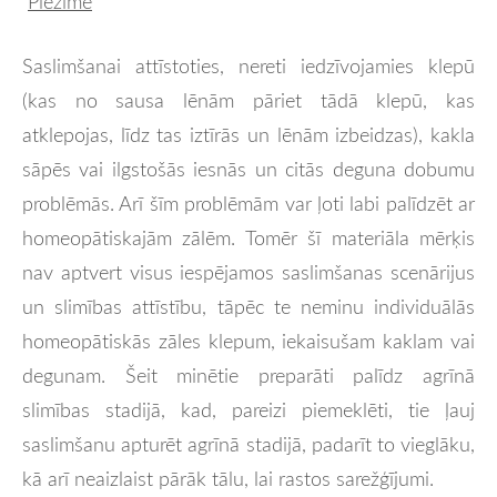
Piezīme
Saslimšanai attīstoties, nereti iedzīvojamies klepū
(kas no sausa lēnām pāriet tādā klepū, kas
atklepojas, līdz tas iztīrās un lēnām izbeidzas), kakla
sāpēs vai ilgstošās iesnās un citās deguna dobumu
problēmās. Arī šīm problēmām var ļoti labi palīdzēt ar
homeopātiskajām zālēm. Tomēr šī materiāla mērķis
nav aptvert visus iespējamos saslimšanas scenārijus
un slimības attīstību, tāpēc te neminu individuālās
homeopātiskās zāles klepum, iekaisušam kaklam vai
degunam. Šeit minētie preparāti palīdz agrīnā
slimības stadijā, kad, pareizi piemeklēti, tie ļauj
saslimšanu apturēt agrīnā stadijā, padarīt to vieglāku,
kā arī neaizlaist pārāk tālu, lai rastos sarežģījumi.