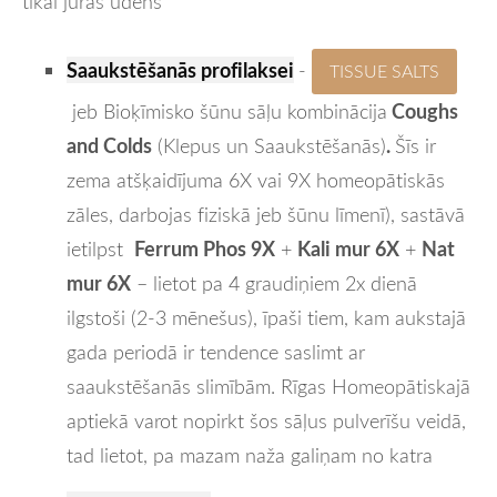
tikai
jūras ūdens
Saaukstēšanās profilaksei
-
TISSUE SALTS
Coughs
jeb Bioķīmisko šūnu sāļu
kombinācija
and Colds
.
(Klepus un Saaukstēšanās)
Š
īs ir
zema atšķaidījuma 6X vai 9X homeopātiskās
zāles, darbojas fiziskā jeb šūnu līmenī), sastāvā
Ferrum Phos 9X
Kali mur 6X
Nat
ietilpst
+
+
mur 6X
– lietot pa 4 graudiņiem 2x dienā
ilgstoši (2-3 mēnešus), īpaši tiem, kam aukstajā
gada periodā ir tendence saslimt ar
saaukstēšanās slimībām.
Rīgas Homeopātiskajā
aptiekā
varot nopirkt šos sāļus pulverīšu veidā,
tad lietot, pa mazam naža galiņam no katra