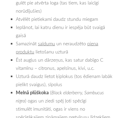
gulēt pie atvērta loga (tas tiem, kas laicīgi
norūdījušies)
Atvēlēt pietiekami daudz stundu miegam
Ieplānot, lai katru dienu ir iespēja būt svaigā
gaisā
Samazināt
saldumu
un neraudzēto
piena
produktu
lietošanu uzturā
Ēst augļus un dārzeņus, kas satur dabīgo C
vitamīnu – citronus, apelsīnus, kivi, u.c.
Uzturā daudz lietot ķiplokus (tos ēdienam labāk
pielikt svaigus), sīpolus
Melnā plūškoka
(
Black elderberry, Sambucus
nigra
) ogas un ziedi spēj ļ
oti spēcīgi
stimulēt imunitāti, ogas ir viens no
spēcīgākajiem zināmajiem pretvīrusu līdzekļiem,