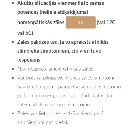
Akūtās situācijās vienmēr lieto zemas
potences (neliela atšķaidījuma)
homeopātiskās zāles
(vai 12C,
30C
vai 6C)
Zāles palīdzēs tad, ja to apraksts atbildīs
slimnieka simptomiem
, cik vien tuvu
iespējams
Nav nozīmes izmēģināt visas zāles
Var būt, ka pilnīgi visi vienas zāles simptomi
nav izteikti, piem., pārējo Gelsemium simptomu
gadījumā tomēr gribas dzert. Tad skatās, lai
zālēm atbilstu vairums simptomu
Zāles var lietot bieži – 4-5 x dienā pa 2
zirnīšiem vai pat biežāk