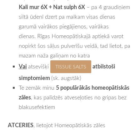
Kali mur 6X + Nat sulph 6X
– pa 4 graudiņiem
siltā ūdenī dzert pa malkam visas dienas
garumā vairākos piegājienos, vairākas
dienas.
Rīgas Homeopātiskajā aptiekā
varot
nopirkt šos sāļus pulverīšu veidā, tad lietot, pa
mazam naža galiņam no katra
Vai
atbilstoši
atsevišķi
TISSUE SALTS
simptomiem
(sk. augstāk)
5 populārākās homeopātiskās
Te zemāk minu
zāles
, kas palīdzēs atveseļoties no gripas bez
blakusefektiem
ATCERIES
, lietojot Homeopātiskās zāles