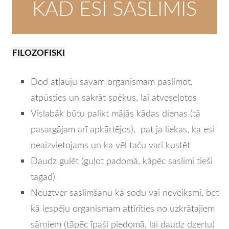
KAD ESI SASLIMIS
FILOZOFISKI
Dod atļauju savam organismam paslimot,
atpūsties un sakrāt spēkus, lai atveseļotos
Vislabāk būtu palikt mājās kādas dienas (tā
pasargājam arī apkārtējos), pat ja liekas, ka esi
neaizvietojams un ka vēl taču vari kustēt
Daudz gulēt (guļot padomā, kāpēc saslimi tieši
tagad)
Neuztver saslimšanu kā sodu vai neveiksmi, bet
kā iespēju organismam attīrīties no uzkrātajiem
sārņiem (tāpēc īpaši piedomā, lai daudz dzertu)