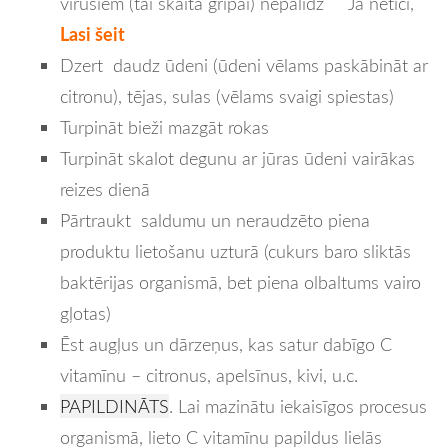
vīrusiem (tai skaitā gripai) nepalīdz Ja netici,
Lasi šeit
Dzert daudz ūdeni (ūdeni vēlams paskābināt ar
citronu), tējas, sulas (vēlams svaigi spiestas)
Turpināt bieži mazgāt rokas
Turpināt skalot degunu ar jūras ūdeni vairākas
reizes dienā
Pārtraukt saldumu un neraudzēto piena
produktu lietošanu uzturā (cukurs baro sliktās
baktērijas organismā, bet piena olbaltums vairo
gļotas)
Ēst augļus un dārzeņus, kas satur dabīgo C
vitamīnu – citronus, apelsīnus, kivi, u.c.
PAPILDINĀTS
. Lai mazinātu iekaisīgos procesus
organismā, lieto C vitamīnu papildus lielās