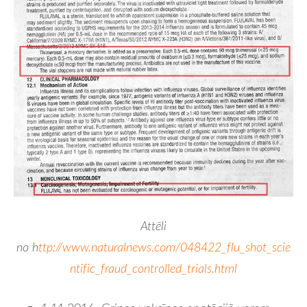
Attēli
no h
ttp://www.naturalnews.com/048422_flu_shot_scie
ntific_fraud_controlled_trials.html