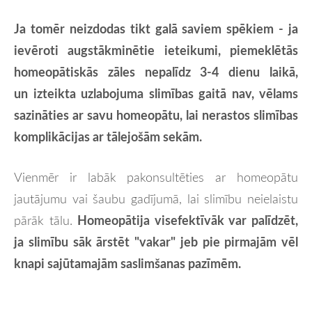
Ja tomēr neizdodas tikt galā saviem spēkiem - ja
ievēroti augstākminētie ieteikumi, piemeklētās
homeopātiskās zāles nepalīdz 3-4 dienu laikā,
un
izteikta uzlabojuma slimības gaitā nav, vēlams
sazināties ar savu homeopātu, lai nerastos slimības
komplikācijas ar tālejošām sekām.
Vienmēr ir labāk pakonsultēties ar homeopātu
jautājumu vai šaubu gadījumā, lai slimību neielaistu
Homeopātija visefektīvāk var palīdzēt,
pārāk tālu.
ja slimību sāk ārstēt "vakar" jeb pie pirmajām vēl
knapi sajūtamajām saslimšanas pazīmēm.