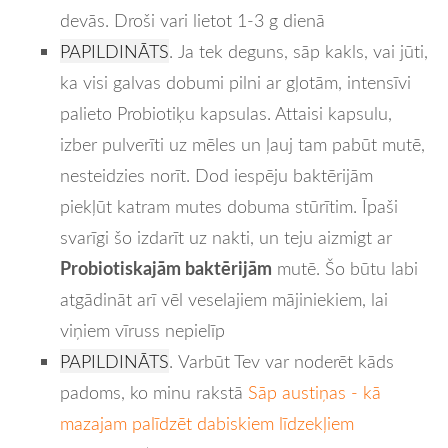
devās. Droši vari lietot 1-3 g dienā
PAPILDINĀTS
. Ja tek deguns, sāp kakls, vai jūti,
ka visi galvas dobumi pilni ar gļotām, intensīvi
palieto Probiotiķu kapsulas. Attaisi kapsulu,
izber pulverīti uz mēles un ļauj tam pabūt mutē,
nesteidzies norīt. Dod iespēju baktērijām
piekļūt katram mutes dobuma stūrītim. Īpaši
svarīgi šo izdarīt uz nakti, un teju aizmigt ar
Probiotiskajām baktērijām
mutē. Šo būtu labi
atgādināt arī vēl veselajiem mājiniekiem, lai
viņiem vīruss nepielīp
PAPILDINĀTS
. Varbūt Tev var noderēt kāds
padoms, ko minu rakstā
Sāp austiņas - kā
mazajam palīdzēt dabiskiem līdzekļiem