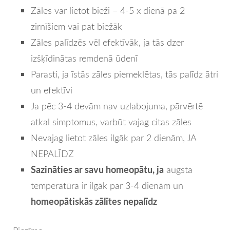
Zāles var lietot bieži – 4-5 x dienā pa 2
zirnīšiem vai pat biežāk
Zāles palīdzēs vēl efektīvāk, ja tās dzer
izšķīdinātas remdenā ūdenī
Parasti, ja īstās zāles piemeklētas, tās palīdz ātri
un efektīvi
Ja pēc 3-4 devām nav uzlabojuma, pārvērtē
atkal simptomus, varbūt vajag citas zāles
Nevajag lietot zāles ilgāk par 2 dienām, JA
NEPALĪDZ
Sazināties ar savu homeopātu, ja
augsta
temperatūra ir ilgāk par 3-4 dienām un
homeopātiskās zālītes nepalīdz