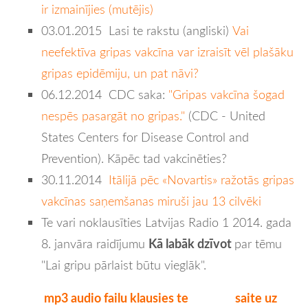
ir izmainījies (mutējis)
03.01.2015 Lasi te rakstu (angliski)
Vai
neefektīva gripas vakcīna var izraisīt vēl plašāku
gripas epidēmiju, un pat nāvi?
06.12.2014
CDC saka:
"Gripas vakcīna šogad
nespēs pasargāt no gripas."
(CDC - United
States Centers for Disease Control and
Prevention). Kāpēc tad vakcinēties?
30.11.2014
Itālijā pēc «Novartis» ražotās gripas
vakcīnas saņemšanas miruši jau 13 cilvēki
Te
vari noklausīties Latvijas Radio 1 2014. gada
Kā labāk dzīvot
8. janvāra raidījumu
par tēmu
"Lai gripu pārlaist būtu vieglāk".
mp3 audio failu klausies te
saite uz