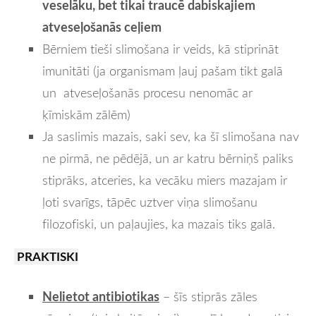
veselāku, bet tikai traucē dabiskajiem
atveseļošanās ceļiem
Bērniem tieši slimošana ir veids, kā stiprināt
imunitāti (ja organismam ļauj pašam tikt galā
un atveseļošanās procesu nenomāc ar
ķīmiskām zālēm)
Ja saslimis mazais, saki sev, ka šī slimošana nav
ne pirmā, ne pēdējā, un ar katru bērniņš paliks
stiprāks, atceries, ka vecāku miers mazajam ir
ļoti svarīgs, tāpēc uztver viņa slimošanu
filozofiski, un paļaujies, ka mazais tiks galā.
PRAKTISKI
Nelietot antibiotikas
– šīs stiprās zāles