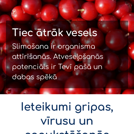
Tiec ātrāk vesels
Slimošana ir organisma
attīrīšanās. Atveseļošanās
potenciāls ir Tevī pašā un
dabas spēkā
Ieteikumi gripas,
vīrusu un