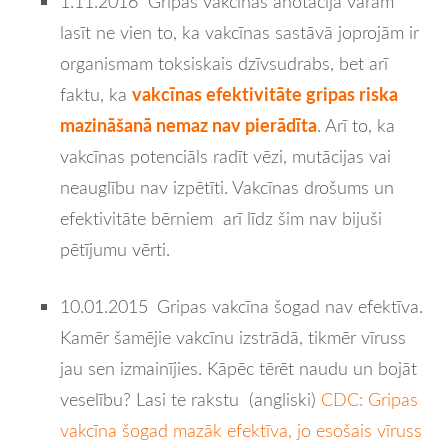
1.11.2016 Gripas vakcīnas anotācijā varam
lasīt ne vien to, ka vakcīnas sastāvā joprojām ir
organismam toksiskais dzīvsudrabs, bet arī
vakcīnas efektivitāte gripas riska
faktu, ka
mazināšanā nemaz nav pierādīta
. Arī to, ka
vakcīnas potenciāls radīt vēzi, mutācijas vai
neauglību nav izpētīti. Vakcīnas drošums un
efektivitāte bērniem arī līdz šim nav bijuši
pētījumu vērti.
10.01.2015
Gripas vakcīna šogad nav efektīva.
Kamēr šamējie vakcīnu izstrādā, tikmēr vīruss
jau sen izmainījies. Kāpēc tērēt naudu un bojāt
veselību? Lasi te rakstu (angliski)
CDC: Gripas
vakcīna šogad mazāk efektīva, jo esošais vīruss