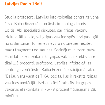
Latvijas Radio 1 šeit
Studijā profesore, Latvijas infektoloģijas centra galvenā
ārste Baiba Rozentāle un ārsts imunologs Lauris
Līcītis. Abi speciālisti diskutēs, par gripas vakcīnu
efektivitāti jeb to, vai gripas vakcīna spēs Tevi pasargāt
no saslimšanas. Tomēr es nevaru noturēties necitēt
mazu fragmentu no sarunas. Secinājumus izdari pats/i.
Atbildot uz komentāru, ka gripas vakcīnai efektivitāte
tikai 1,5 procenti, profesore, Latvijas infektoloģijas
centra galvenā ārste. Baiba
Rozentāle
raidījumā saka:
"Es jau varu vadīties TIKAI pēc tā, kas ir rakstīts gripas
vakcīnas anotācijā. Bet anotācijā rakstīts, ka gripas
vakcīnas efektivitāte ir 75-79 procenti" (raidījuma 28.
minūte).