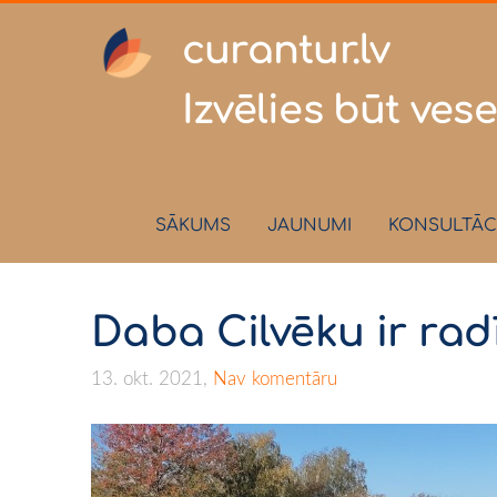
curantur
Izvēlies būt vese
SĀKUMS
JAUNUMI
KONSULTĀC
Daba Cilvēku ir radī
13. okt. 2021,
Nav komentāru