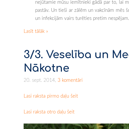
nejūtamie mūsu iemītnieki gādā par to, lai m
pastāv. Un tieši ar zālēm un vakcīnām mēs šo 
un infekcijām vairs turēties pretim nespēja
Lasīt tālāk »
3/3. Veselība un M
Nākotne
20. sept. 2014,
3 komentāri
Lasi raksta pirmo daļu šeit
Lasi raksta otro daļu šeit