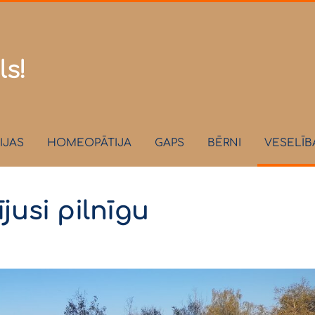
.lv
ls!
IJAS
HOMEOPĀTIJA
GAPS
BĒRNI
VESELĪB
jusi pilnīgu