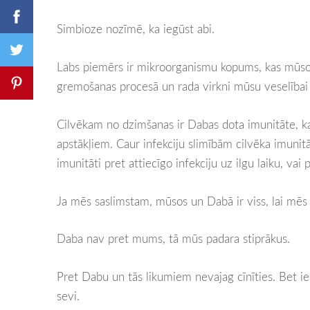
Simbioze nozīmē, ka iegūst abi.
Labs piemērs ir mikroorganismu kopums, kas mūso
gremošanas procesā un rada virkni mūsu veselība
Cilvēkam no dzimšanas ir Dabas dota imunitāte, kas
apstākļiem. Caur infekciju slimībām cilvēka imunitāt
imunitāti pret attiecīgo infekciju uz ilgu laiku, vai
Ja mēs saslimstam, mūsos un Dabā ir viss, lai mēs 
Daba nav pret mums, tā mūs padara stiprākus.
Pret Dabu un tās likumiem nevajag cīnīties. Bet ie
sevi.