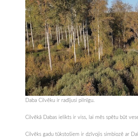
Daba Cilvēku ir radījusi pilnīgu.
Cilvēkā Dabas ielikts ir viss, lai mēs spētu būt vese
Cilvēks gadu tūkstošiem ir dzīvojis simbiozē ar Da