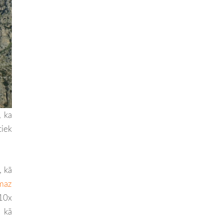
, ka
tiek
, kā
maz
 10x
t kā