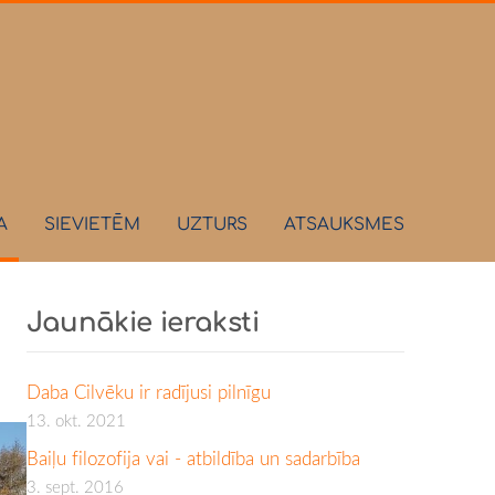
A
SIEVIETĒM
UZTURS
ATSAUKSMES
Jaunākie ieraksti
Daba Cilvēku ir radījusi pilnīgu
13. okt. 2021
Baiļu filozofija vai - atbildība un sadarbība
3. sept. 2016