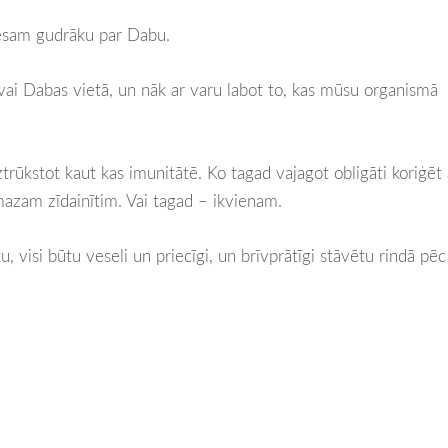
 esam gudrāku par Dabu.
ai Dabas vietā, un nāk ar varu labot to, kas mūsu organismā
trūkstot kaut kas imunitātē. Ko tagad vajagot obligāti koriģēt 
mazam zīdainītim. Vai tagad – ikvienam.
tu, visi būtu veseli un priecīgi, un brīvprātīgi stāvētu rindā pēc