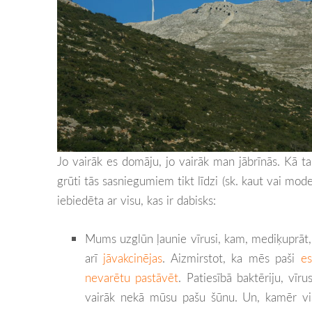
Jo vairāk es domāju, jo vairāk man jābrīnās. Kā tas
grūti tās sasniegumiem tikt līdzi (sk. kaut vai mod
iebiedēta ar visu, kas ir dabisks:
Mums uzglūn ļaunie vīrusi, kam, mediķuprāt,
arī
jāvakcinējas
. Aizmirstot, ka mēs paši
e
nevarētu pastāvēt
. Patiesībā baktēriju, vī
vairāk nekā mūsu pašu šūnu. Un, kamēr viss