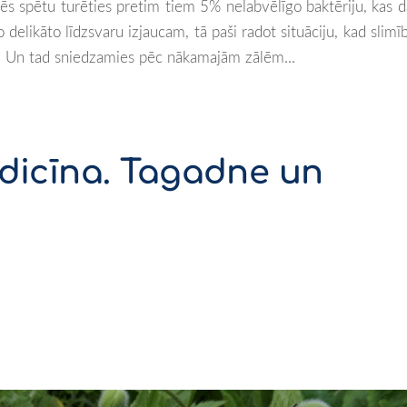
ēs spētu turēties pretim tiem 5% nelabvēlīgo baktēriju, kas 
delikāto līdzsvaru izjaucam, tā paši radot situāciju, kad slim
m. Un tad sniedzamies pēc nākamajām zālēm...
edicīna. Tagadne un