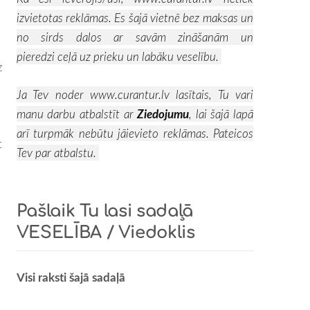
izvietotas reklāmas. Es šajā vietnē bez maksas un
no sirds dalos ar savām zināšanām un
pieredzi ceļā uz prieku un labāku veselību.
z
Ja Tev noder
www.curantur.lv
lasītais, Tu vari
manu darbu atbalstīt ar
Ziedojumu
, lai šajā lapā
arī turpmāk nebūtu jāievieto reklāmas. Pateicos
t
Tev par atbalstu.
Pašlaik Tu lasi sadaļā
VESELĪBA / Viedoklis
Visi raksti šajā sadaļā