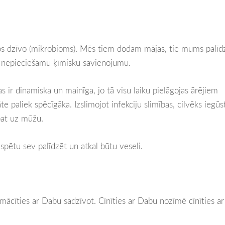
s dzīvo (mikrobioms). Mēs tiem dodam mājas, tie mums palīd
i nepieciešamu ķīmisku savienojumu.
 ir dinamiska un mainīga, jo tā visu laiku pielāgojas ārējiem
e paliek spēcīgāka. Izslimojot infekciju slimības, cilvēks iegūs
 pat uz mūžu.
spētu sev palīdzēt un atkal būtu veseli.
mācīties ar Dabu sadzīvot. Cīnīties ar Dabu nozīmē cīnīties ar