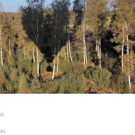
li.
bu.