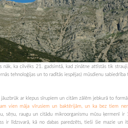
 nāk, ka cilvēks 21. gadsimtā, kad zinātne attīstās tik strauji
ernās tehnoloģijas un to radītās iespējas) mūsdienu sabiedrība 
 jāuzbrūk ar klepus sīrupiem un citām zālēm jebkurā to formā
sam vien māja vīrusiem un baktērijām, un ka bez tiem ne
rusu, sēņu, raugu un citādu mikroorganismu mūsu ķermenī ir
 ir līdzsvarā, kā no dabas paredzēts, tieši šie mazie un i