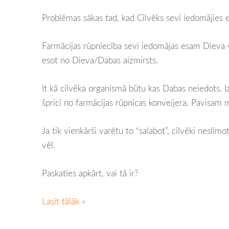
Problēmas sākas tad, kad Cilvēks sevi iedomājies
Farmācijas rūpniecība sevi iedomājas esam Dieva v
esot no Dieva/Dabas aizmirsts.
It kā cilvēka organismā būtu kas Dabas neiedots. Iz
šprici no farmācijas rūpnīcas konveijera. Pavisam 
Ja tik vienkārši varētu to “salabot”, cilvēki neslimo
vēl.
Paskaties apkārt, vai tā ir?
Lasīt tālāk »