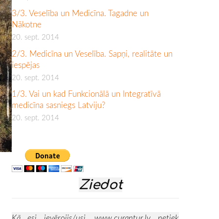
3/3. Veselība un Medicīna. Tagadne un
Nākotne
20. sept. 2014
2/3. Medicīna un Veselība. Sapņi, realitāte un
iespējas
20. sept. 2014
1/3. Vai un kad Funkcionālā un Integratīvā
medicīna sasniegs Latviju?
20. sept. 2014
Ziedot
Kā esi ievērojis/usi,
www.curantur.lv
netiek