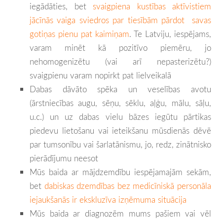
iegādāties, bet
svaigpiena kustības aktīvistiem
jācīnās vaiga sviedros par tiesībām pārdot savas
gotiņas pienu pat kaimiņam
. Te Latviju, iespējams,
varam minēt kā pozitīvo piemēru, jo
nehomogenizētu (vai arī nepasterizētu?)
svaigpienu varam nopirkt pat lielveikalā
Dabas dāvāto spēka un veselības avotu
(ārstniecības augu, sēņu, sēklu, aļģu, mālu, sāļu,
u.c.) un uz dabas vielu bāzes iegūtu pārtikas
piedevu lietošanu vai ieteikšanu mūsdienās dēvē
par tumsonību vai šarlatānismu, jo, redz, zinātnisko
pierādījumu neesot
Mūs baida ar mājdzemdību iespējamajām sekām,
bet
dabiskas dzemdības bez medicīniskā personāla
iejaukšanās ir ekskluzīva izņēmuma situācija
Mūs baida ar diagnozēm mums pašiem vai vēl