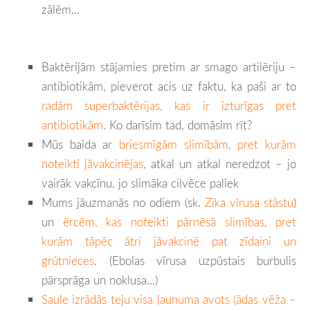
zālēm...
Baktērijām stājamies pretim ar smago artilēriju –
antibiotikām, pieverot acis uz faktu, ka paši ar to
radām superbaktērijas, kas ir izturīgas pret
antibiotikām
. Ko darīsim tad, domāsim rīt?
Mūs baida ar
briesmīgām slimībām, pret kurām
noteikti jāvakcinējas
, atkal un atkal neredzot – jo
vairāk vakcīnu, jo slimāka cilvēce paliek
Mums jāuzmanās no odiem (sk.
Zika vīrusa stāstu
)
un
ērcēm, kas noteikti pārnēsā slimības, pret
kurām tāpēc ātri jāvakcinē pat zīdaiņi un
grūtnieces
. (Ebolas vīrusa uzpūstais burbulis
pārsprāga un noklusa...)
Saule izrādās teju visa ļaunuma avots (ādas vēža –