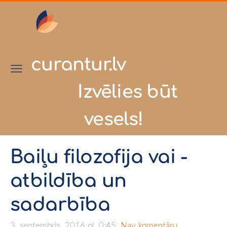
curantur.lv
Izvēlies būt
vesels!
Baiļu filozofija vai -
atbildība un
sadarbība
3. septembris, 2016 pl. 0:45,
Nav komentāru