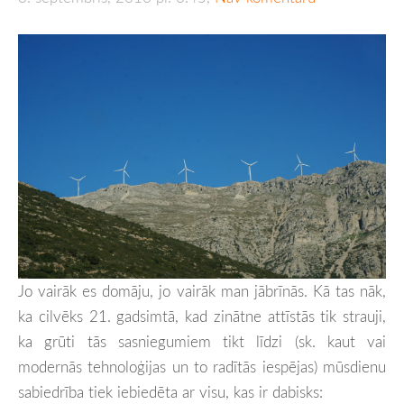
Jo vairāk es domāju, jo vairāk man jābrīnās. Kā tas nāk,
ka cilvēks 21. gadsimtā, kad zinātne attīstās tik strauji,
ka grūti tās sasniegumiem tikt līdzi (sk. kaut vai
modernās tehnoloģijas un to radītās iespējas) mūsdienu
sabiedrība tiek iebiedēta ar visu, kas ir dabisks: