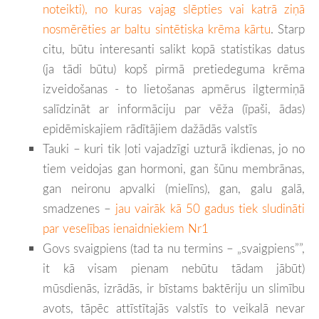
noteikti), no kuras vajag slēpties vai katrā ziņā
nosmērēties ar baltu sintētiska krēma kārtu
. Starp
citu, būtu interesanti salikt kopā statistikas datus
(ja tādi būtu) kopš pirmā pretiedeguma krēma
izveidošanas - to lietošanas apmērus ilgtermiņā
salīdzināt ar informāciju par vēža (īpaši, ādas)
epidēmiskajiem rādītājiem dažādās valstīs
Tauki – kuri tik ļoti vajadzīgi uzturā ikdienas, jo no
tiem veidojas gan hormoni, gan šūnu membrānas,
gan neironu apvalki (mielīns), gan, galu galā,
smadzenes –
jau vairāk kā 50 gadus tiek sludināti
par veselības ienaidniekiem Nr1
Govs svaigpiens (tad ta nu termins – „svaigpiens””,
it kā visam pienam nebūtu tādam jābūt)
mūsdienās, izrādās, ir bīstams baktēriju un slimību
avots, tāpēc attīstītajās valstīs to veikalā nevar