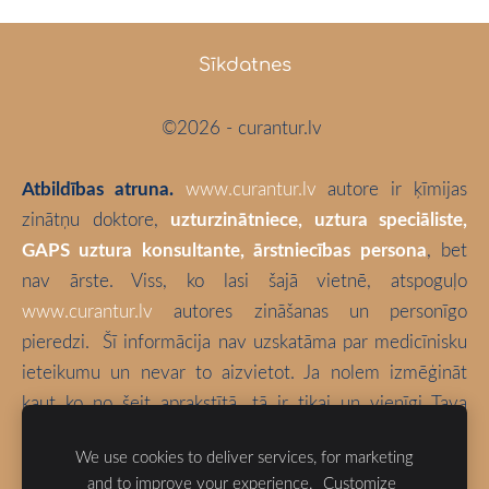
Sīkdatnes
©2026 - curantur.lv
Atbildības atruna.
www.curantur.lv
autore ir ķīmijas
zinātņu doktore,
uzturzinātniece, uztura speciāliste,
GAPS uztura konsultante, ārstniecības persona
, bet
nav ārste. Viss, ko lasi šajā vietnē, atspoguļo
www.curantur.lv
autores zināšanas un personīgo
pieredzi.
Šī informācija nav uzskatāma par medicīnisku
ieteikumu un nevar to aizvietot. Ja nolem izmēģināt
kaut ko no šeit aprakstītā, tā ir tikai un vienīgi Tava
atbildība. Izvēlies būt vesels!
We use cookies to deliver services, for marketing
and to improve your experience.
Customize