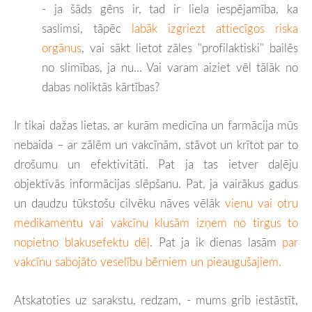
- ja šāds gēns ir, tad ir liela iespējamība, ka
saslimsi, tāpēc
labāk izgriezt attiecīgos riska
orgānus
, vai sākt lietot zāles "profilaktiski" bailēs
no slimības, ja nu... Vai varam aiziet vēl tālāk no
dabas noliktās kārtības?
Ir tikai dažas lietas, ar kurām medicīna un farmācija mūs
nebaida – ar zālēm un vakcīnām, stāvot un krītot par to
drošumu un efektivitāti. Pat ja tas ietver daļēju
objektīvās informācijas slēpšanu. Pat, ja vairākus gadus
un daudzu tūkstošu cilvēku nāves vēlāk
vienu vai otru
medikamentu vai vakcīnu klusām izņem no tirgus to
nopietno blakusefektu dēļ
. Pat ja ik dienas lasām
par
vakcīnu sabojāto veselību bērniem un pieaugušajiem.
Atskatoties uz sarakstu, redzam, - mums grib iestāstīt,