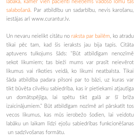
labāka, kamēr vien pacienti neieņems vadošo lomu tās
salabošanā.
Par atbildību un sadarbību, nevis karošanu,
iestājas arī www.curantur.lv.
Un nevaru neielikt citātu no
raksta par bailēm
, ko atradu
tikai pēc tam, kad šis ieraksts jau bija tapis. Citāta
aptuvens tulkojums šāds: "Būt atbildīgam nenozīmē
sekot likumiem; tas bieži mums var prasīt neievērot
likumus vai rīkoties veidā, ko likumi neatbalsta. Tikai
šāda atbildība padara pilsoni par to bāzi, uz kuras var
tikt būvēta cilvēku sabiedrība, kas ir pietiekami atjautīga
un domātspējīga, lai spētu tikt galā ar šī brīža
izaicinājumiem." Būt atbildīgam nozīmē arī pārskatīt tos
vecos likumus, kas mūs ierobežo šodien, lai veidotu
labāku un laikam līdzi ejošu sabiedrības funkcionēšanas
un sadzīvošanas formātu.