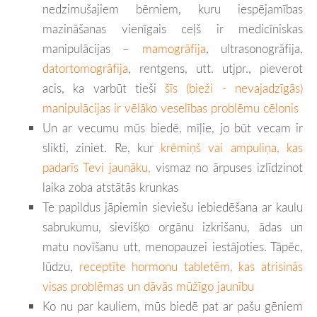
nedzimušajiem bērniem, kuru iespējamības
mazināšanas vienīgais ceļš ir medicīniskas
manipulācijas –
mamogrāfija
, ultrasonogrāfija,
datortomogrāfija
, rentgens, utt. utjpr., pieverot
acis, ka varbūt tieši
šīs (bieži - nevajadzīgās)
manipulācijas ir vēlāko veselības problēmu cēlonis
Un ar vecumu mūs biedē, mīļie, jo būt vecam ir
slikti, ziniet. Re, kur
krēmiņš vai ampuliņa, kas
padarīs Tevi jaunāku,
vismaz no ārpuses izlīdzinot
laika zoba atstātās krunkas
Te papildus jāpiemin sieviešu iebiedēšana ar kaulu
sabrukumu, sievišķo orgānu izkrišanu, ādas un
matu novīšanu utt, menopauzei iestājoties. Tāpēc,
lūdzu,
receptīte hormonu tabletēm, kas atrisinās
visas problēmas un dāvās mūžīgo jaunību
Ko nu par kauliem, mūs biedē pat ar pašu gēniem