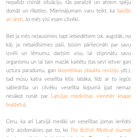
nepalīdz risināt situāciju, tās paralizē un atņem spēju
domāt un rīkoties. Mierinājumam varu teikt, ka
baidās
arī ārsti
. Jo mēs visi esam cilvēki.
Bet ja mēs neļausimies tapt iebiedētiem (sk. augstāk, no
kā), ja nebaidīsimies paši, būsim pārliecināti par savu
izvēli un lēmumu, darīsim visu, lai stiprinātu savu
organismu un lai tam mazāk kaitētu (tas sevī ietver gan
uztura paradumu, gan
kosmētikas plaukta revīziju
utt.),
tad mūsu katra veselība kļūs labāka, līdz ar to iegūs
sabiedrība un cilvēku veselība kopumā (pat nemaz
nesākot runāt par
Latvijas medicīnas vienmēr knapo
budžetu
).
Ceru, ka arī Latvijā mediķi un veselības jomas ierēdņi
drīz aizdomāsies par to, ko
The British Medical Journal