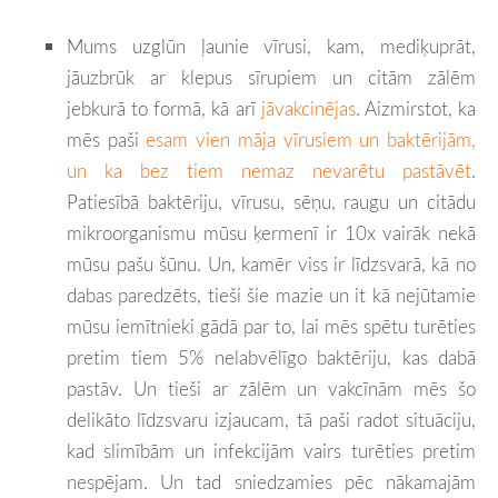
Mums uzglūn ļaunie vīrusi, kam, mediķuprāt,
jāuzbrūk ar klepus sīrupiem un citām zālēm
jebkurā to formā, kā arī
jāvakcinējas
. Aizmirstot, ka
mēs paši
esam vien māja vīrusiem un baktērijām,
un ka bez tiem nemaz nevarētu pastāvēt
.
Patiesībā baktēriju, vīrusu, sēņu, raugu un citādu
mikroorganismu mūsu ķermenī ir 10x vairāk nekā
mūsu pašu šūnu. Un, kamēr viss ir līdzsvarā, kā no
dabas paredzēts, tieši šie mazie un it kā nejūtamie
mūsu iemītnieki gādā par to, lai mēs spētu turēties
pretim tiem 5% nelabvēlīgo baktēriju, kas dabā
pastāv. Un tieši ar zālēm un vakcīnām mēs šo
delikāto līdzsvaru izjaucam, tā paši radot situāciju,
kad slimībām un infekcijām vairs turēties pretim
nespējam. Un tad sniedzamies pēc nākamajām