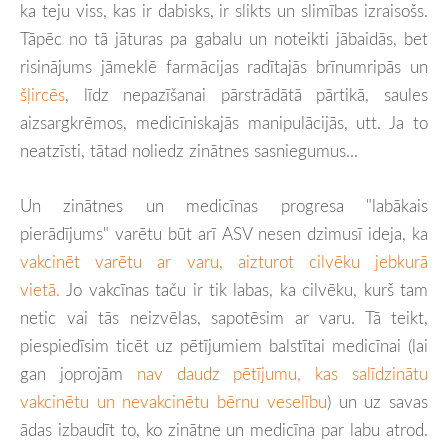
ka teju viss, kas ir dabisks, ir slikts un slimības izraisošs.
Tāpēc no tā jāturas pa gabalu un noteikti jābaidās, bet
risinājums jāmeklē farmācijas radītajās brīnumripās un
šļircēs
, līdz nepazīšanai pārstrādātā pārtikā, saules
aizsargkrēmos, medicīniskajās manipulācijās, utt. Ja to
neatzīsti, tātad noliedz zinātnes sasniegumus...
Un zinātnes un medicīnas progresa "labākais
pierādījums" varētu būt arī ASV nesen dzimusī ideja, ka
vakcinēt varētu ar varu, aizturot cilvēku jebkurā
vietā.
Jo vakcīnas taču ir tik labas, ka cilvēku, kurš tam
netic vai tās neizvēlas, sapotēsim ar varu. Tā teikt,
piespiedīsim ticēt uz pētījumiem balstītai medicīnai (lai
gan joprojām
nav daudz pētījumu, kas salīdzinātu
vakcinētu un nevakcinētu bērnu veselību
) un uz savas
ādas izbaudīt to, ko zinātne un medicīna par labu atrod.