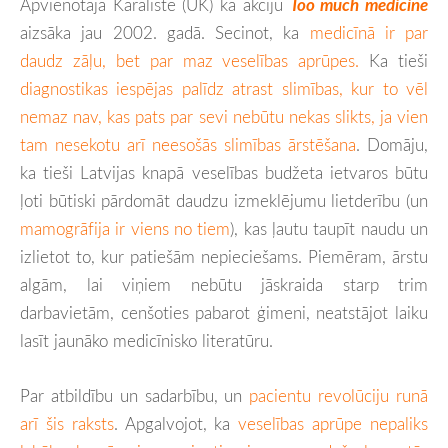
Apvienotajā Karalistē (UK) kā akciju
Too much medicine
aizsāka jau 2002. gadā. Secinot, ka
medicīnā ir par
daudz zāļu, bet par maz veselības aprūpes.
Ka tieši
diagnostikas iespējas palīdz atrast slimības, kur to vēl
nemaz nav, kas pats par sevi nebūtu nekas slikts, ja vien
tam nesekotu arī neesošās slimības ārstēšana
. Domāju,
ka tieši Latvijas knapā veselības budžeta ietvaros būtu
ļoti būtiski pārdomāt daudzu izmeklējumu lietderību (un
mamogrāfija ir viens no tiem
), kas ļautu taupīt naudu un
izlietot to, kur patiešām nepieciešams. Piemēram, ārstu
algām, lai viņiem nebūtu jāskraida starp trim
darbavietām, cenšoties pabarot ģimeni, neatstājot laiku
lasīt jaunāko medicīnisko literatūru.
Par atbildību un sadarbību, un
pacientu revolūciju runā
arī šis raksts
. Apgalvojot, ka
veselības aprūpe nepaliks