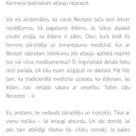
Ķermeņa īpašniekam atļauju neprasot.
Vai esi aizdomājies, ka vārds Recepte taču sevī ietver
norādījumus, kā pagatavot ēdienu. Jo laikus atpakaļ
cilvēki zināja, ka ēdiens ir zāles. Diez, kurā brīdī šis
termins pārslīdēja uz izmantojumu medicīnā, kur ar
Recepti saprotam ieteikumu jeb atļauju aptiekā nopirkt
tos vai citus medikamentus? Šī lingvistiskā detaļa lieku
reizi parāda, cik tālu esam aizgājuši no dabiskā. Pat līdz
tam, ka tradicionālā medicīna uzskata, ka ēdienam, ko
ēdam, nav nekāda sakara ar veselību. Toties zāļu
Receptei - ir.
Es, protams, te nedaudz pārspīlēju un ironizēju. Tikai ar
vienu nolūku – lai ieraugi absurdu. Un sāc domāt, lai
pēc tam atbildīgi rīkotos (sk. citātu zemāk). Jo bailes