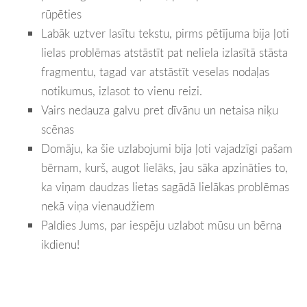
rūpēties
Labāk uztver lasītu tekstu, pirms pētījuma bija ļoti
lielas problēmas atstāstīt pat neliela izlasītā stāsta
fragmentu, tagad var atstāstīt veselas nodaļas
notikumus, izlasot to vienu reizi.
Vairs nedauza galvu pret dīvānu un netaisa niķu
scēnas
Domāju, ka šie uzlabojumi bija ļoti vajadzīgi pašam
bērnam, kurš, augot lielāks, jau sāka apzināties to,
ka viņam daudzas lietas sagādā lielākas problēmas
nekā viņa vienaudžiem
Paldies Jums, par iespēju uzlabot mūsu un bērna
ikdienu!