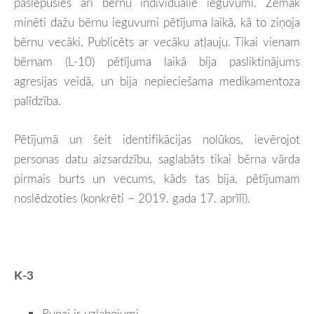
paslēpušies arī bērnu individuālie ieguvumi. Zemāk
minēti dažu bērnu ieguvumi pētījuma laikā, kā to ziņoja
bērnu vecāki. Publicēts ar vecāku atļauju. Tikai vienam
bērnam (L-10) pētījuma laikā bija pasliktinājums
agresijas veidā, un bija nepieciešama medikamentoza
palīdzība.
Pētījumā un šeit identifikācijas nolūkos, ievērojot
personas datu aizsardzību, saglabāts tikai bērna vārda
pirmais burts un vecums, kāds tas bija, pētījumam
noslēdzoties (konkrēti – 2019. gada 17. aprīlī).
K-3
Runai ir uzlabojumi