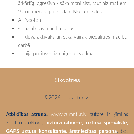
ārkārtīgi agresīva - sāka mani sist, raut aiz matiem.
Vienu mēnesi jau dodam Noofen zāles.
Ar Noofen :
-
uzlabojās mācību darbs
-
kļuva aktīvāka un sāka vairāk piedalīties mācību
darbā
- bija pozitīvas izmaiņas uzvedībā.
Sīkdatnes
©2026 - curantur.lv
Atbildības atruna.
www.curantur.lv
autore ir ķīmijas
zinātņu doktore,
uzturzinātniece, uztura speciāliste,
GAPS uztura konsultante, ārstniecības persona
, bet