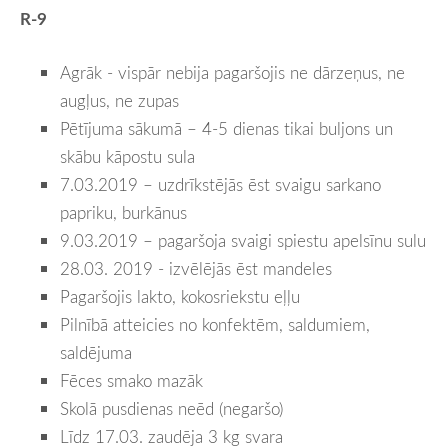
R-9
Agrāk - vispār nebija pagaršojis ne dārzeņus, ne
augļus, ne zupas
Pētījuma sākumā – 4-5 dienas tikai buljons un
skābu kāpostu sula
7.03.2019 – uzdrīkstējās ēst svaigu sarkano
papriku, burkānus
9.03.2019 – pagaršoja svaigi spiestu apelsīnu sulu
28.03. 2019 - izvēlējās ēst mandeles
Pagaršojis lakto, kokosriekstu eļļu
Pilnībā atteicies no konfektēm, saldumiem,
saldējuma
Fēces smako mazāk
Skolā pusdienas neēd (negaršo)
Līdz 17.03. zaudēja 3 kg svara