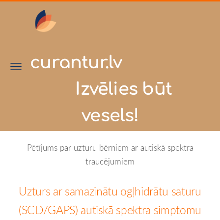
curantur.lv
Izvēlies būt
vesels!
Pētījums par uzturu bērniem ar autiskā spektra
traucējumiem
Uzturs ar samazinātu ogļhidrātu saturu
(SCD/GAPS) autiskā spektra simptomu