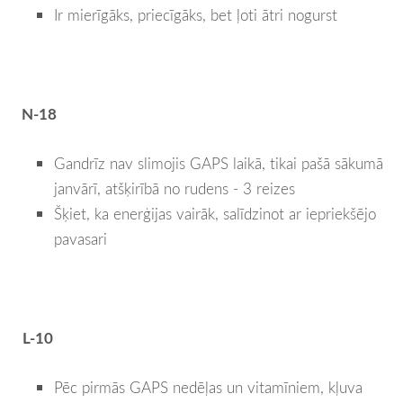
Ir mierīgāks, priecīgāks, bet ļoti ātri nogurst
N-18
Gandrīz nav slimojis GAPS laikā, tikai pašā sākumā
janvārī, atšķirībā no rudens - 3 reizes
Šķiet, ka enerģijas vairāk, salīdzinot ar iepriekšējo
pavasari
L-10
Pēc pirmās GAPS nedēļas un vitamīniem, kļuva