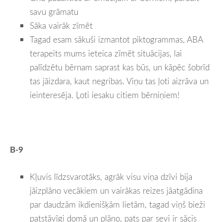
savu grāmatu
Sāka vairāk zīmēt
Tagad esam sākuši izmantot piktogrammas, ABA
terapeits mums ieteica zīmēt situācijas, lai
palīdzētu bērnam saprast kas būs, un kāpēc šobrīd
tas jāizdara, kaut negribas. Viņu tas ļoti aizrāva un
ieinteresēja. Ļoti iesaku citiem bērniņiem!
B-9
Kļuvis līdzsvarotāks, agrāk visu viņa dzīvi bija
jāizplāno vecākiem un vairākas reizes jāatgādina
par daudzām ikdienišķām lietām, tagad viņš bieži
patstāvīgi domā un plāno, pats par sevi ir sācis