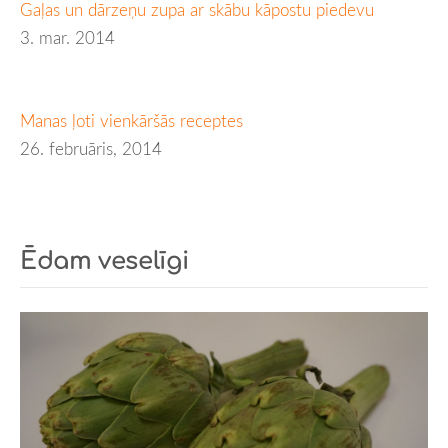
Gaļas un dārzeņu zupa ar skābu kāpostu piedevu
3. mar. 2014
Manas ļoti vienkāršās receptes
26. februāris, 2014
Ēdam veselīgi