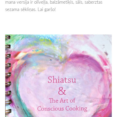
mana versija ir olīveļļa, balzāmetiķis, sāls, saberztas
sezama sēkliņas. Lai garšo!