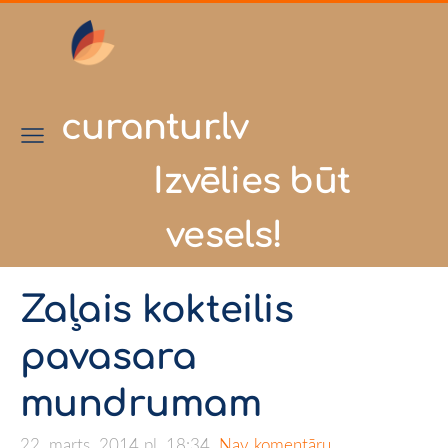
curantur.lv
Izvēlies būt
vesels!
Zaļais kokteilis
pavasara
mundrumam
22. marts, 2014 pl. 18:34,
Nav komentāru