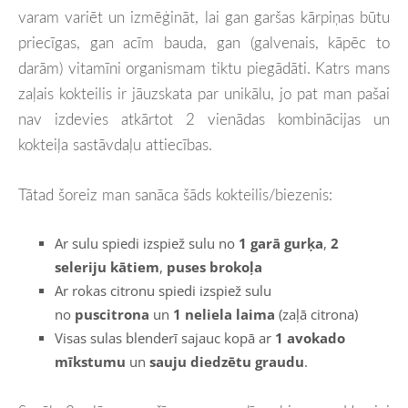
varam variēt un izmēģināt, lai gan garšas kārpiņas būtu
priecīgas, gan acīm bauda, gan (galvenais, kāpēc to
darām) vitamīni organismam tiktu piegādāti. Katrs mans
zaļais kokteilis ir jāuzskata par unikālu, jo pat man pašai
nav izdevies atkārtot 2 vienādas kombinācijas un
kokteiļa sastāvdaļu attiecības.
Tātad šoreiz man sanāca šāds kokteilis/biezenis:
Ar sulu spiedi izspiež sulu no
1 garā gurķa
,
2
seleriju kātiem
,
puses brokoļa
Ar rokas citronu spiedi izspiež sulu
no
puscitrona
un
1 neliela laima
(zaļā citrona)
Visas sulas blenderī sajauc kopā ar
1 avokado
mīkstumu
un
sauju diedzētu graudu
.