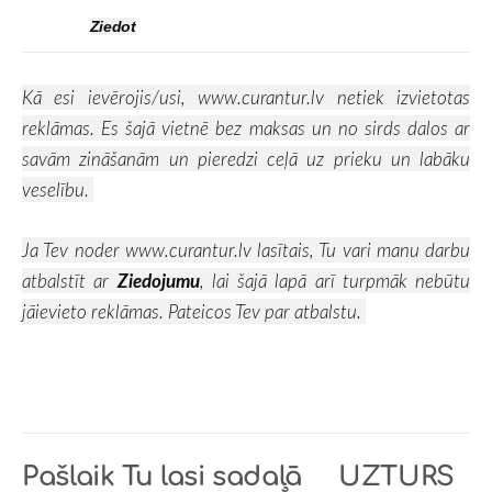
Ziedot
Kā esi ievērojis/usi,
www.curantur.lv
netiek izvietotas
reklāmas. Es šajā vietnē bez maksas un no sirds dalos ar
savām zināšanām un pieredzi ceļā uz prieku un labāku
veselību.
Ja Tev noder
www.curantur.lv
lasītais, Tu vari manu darbu
atbalstīt ar
Ziedojumu
, lai šajā lapā arī turpmāk nebūtu
jāievieto reklāmas. Pateicos Tev par atbalstu.
Pašlaik Tu lasi sadaļā
UZTURS