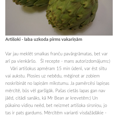
Artišoki - laba uzkoda pirms vakariņām
Var jau meklēt smalkas franču pavārgrāmatas, bet var
arī pa vienkāršo. Šī recepte - mans autorizdomājums:)
Vāri artišokus apmēram 15 min ūdenī, var ēst siltu
vai aukstu. Plosies uz nebēdu, mēģinot ar zobiem
noskribināt no lapiņām mīkstumu. Ja pamērcēsi lapiņas
mērcītē, būs vēl garšīgāk. Pašas cietās lapas gan nav
jāēd, citādi sanāks, kā Mr Bean ar krevetēm:) Un
pūkaino vidiņu neēd, bet neizmet artišoka sirsniņu, jo
tas ir pats gardums. Mērcītēm varianti visdažādākie -