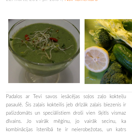
Padalos ar Tevi savos iesācējas soļos zaļo kokteiļu
pasaulē.
Šis zaļais kokteilis jeb drīzāk zaļais biezenis ir
pašizdomāts un speciālistiem droši vien šķitīs vismaz
dīvains. Jo vairāk mēģinu, jo vairāk secinu, ka
kombinācijas īstenībā te ir neierobežotas, un katrs