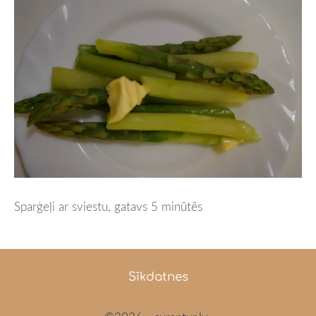
Sparģeļi ar sviestu, gatavs 5 minūtēs
Sīkdatnes