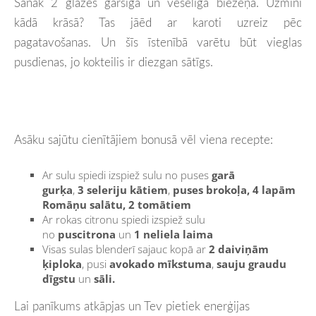
Sanāk 2 glāzes garšīga un veselīga biezeņa. Uzmini
kādā krāsā? Tas jāēd ar karoti uzreiz pēc
pagatavošanas.
Un šīs īstenībā varētu būt vieglas
pusdienas, jo kokteilis ir diezgan sātīgs.
Asāku sajūtu cienītājiem bonusā vēl viena recepte:
Ar sulu spiedi izspiež sulu no puses
garā
gurķa
,
3
seleriju kātiem
,
puses brokoļa, 4 lapām
Romāņu salātu, 2 tomātiem
Ar rokas citronu spiedi izspiež sulu
no
puscitrona
un
1 neliela laima
Visas sulas blenderī sajauc kopā ar
2 daiviņām
ķiploka
, pusi
avokado mīkstuma
,
sauju graudu
dīgstu
un
sāli.
Lai panīkums atkāpjas un Tev pietiek enerģijas