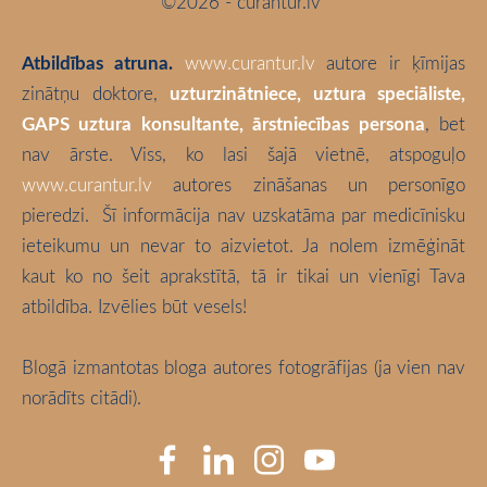
©2026 - curantur.lv
Atbildības atruna.
www.curantur.lv
autore ir ķīmijas
zinātņu doktore,
uzturzinātniece, uztura speciāliste,
GAPS uztura konsultante, ārstniecības persona
, bet
nav ārste. Viss, ko lasi šajā vietnē, atspoguļo
www.curantur.lv
autores zināšanas un personīgo
pieredzi.
Šī informācija nav uzskatāma par medicīnisku
ieteikumu un nevar to aizvietot. Ja nolem izmēģināt
kaut ko no šeit aprakstītā, tā ir tikai un vienīgi Tava
atbildība. Izvēlies būt vesels!
Blogā izmantotas bloga autores fotogrāfijas (ja vien nav
norādīts citādi).