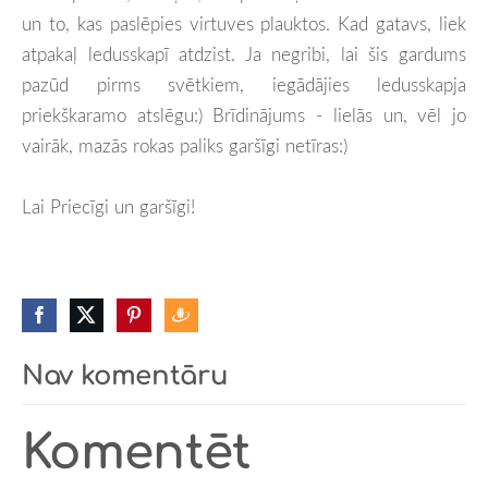
un to, kas paslēpies virtuves plauktos. Kad gatavs, liek
atpakaļ ledusskapī atdzist. Ja negribi, lai šis gardums
pazūd pirms svētkiem, iegādājies ledusskapja
priekškaramo atslēgu:) Brīdinājums - lielās un, vēl jo
vairāk, mazās rokas paliks garšīgi netīras:)
Lai Priecīgi un garšīgi!
Nav komentāru
Komentēt