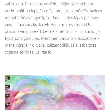
vai aukstu. Plosies uz nebēdu, mēģinot ar zobiem
noskribināt no lapiņām mīkstumu. Ja pamērcēsi lapiņas
mērcītē, būs vēl garšīgāk. Pašas cietās lapas gan nav
jāēd, citādi sanāks, kā Mr Bean ar krevetēm:) Un
pūkaino vidiņu neēd, bet neizmet artišoka sirsniņu, jo
tas ir pats gardums. Mērcītēm varianti visdažādākie -
mana versija ir olīveļļa, balzāmetiķis, sāls, saberztas
sezama sēkliņas. Lai garšo!