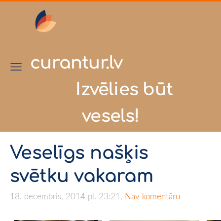
curantur.lv
Izvēlies būt
vesels!
Veselīgs našķis
svētku vakaram
18. decembris, 2014 pl. 23:21,
Nav komentāru