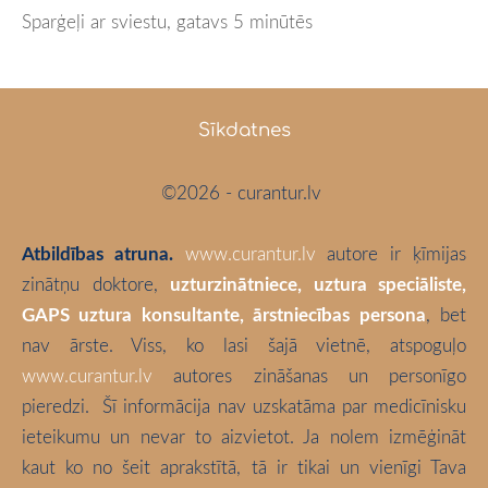
Sparģeļi ar sviestu, gatavs 5 minūtēs
Sīkdatnes
©2026 - curantur.lv
Atbildības atruna.
www.curantur.lv
autore ir ķīmijas
zinātņu doktore,
uzturzinātniece, uztura speciāliste,
GAPS uztura konsultante, ārstniecības persona
, bet
nav ārste. Viss, ko lasi šajā vietnē, atspoguļo
www.curantur.lv
autores zināšanas un personīgo
pieredzi.
Šī informācija nav uzskatāma par medicīnisku
ieteikumu un nevar to aizvietot. Ja nolem izmēģināt
kaut ko no šeit aprakstītā, tā ir tikai un vienīgi Tava