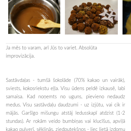
Ja mēs to varam, arī Jūs to variet. Absolūta
improvizācija.
Sastāvdaļas - tumšā šokolāde (70% kakao un vairāk),
sviests, kokosriekstu e
ļļa. Visu ūdens peldē izkausē, labi
samaisa. Kad noņemts no uguns, pievieno nedaudz
medus. Visu sastāvdaļu daudzumi - uz izjūtu, vai cik ir
mājās. Garšīgo mišungu atstāj ledusskapī atdzist (1-2
stundas). Ar rokām veido bumbiņas vai klucīšus, apviļā
kakao pulverī, sēkliņās, ziedputekšņos - liec lietā izdomu