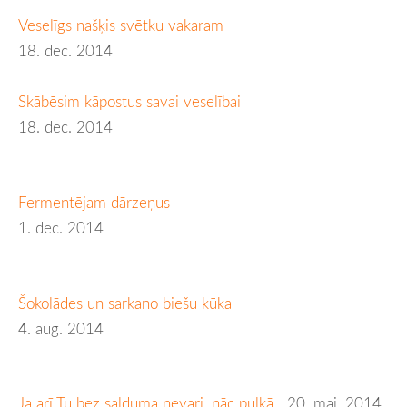
Veselīgs našķis svētku vakaram
18. dec. 2014
Skābēsim kāpostus savai veselībai
18. dec. 2014
Fermentējam dārzeņus
1. dec. 2014
Šokolādes un sarkano biešu kūka
4. aug. 2014
Ja arī Tu bez salduma nevari, nāc pulkā
20. mai. 2014