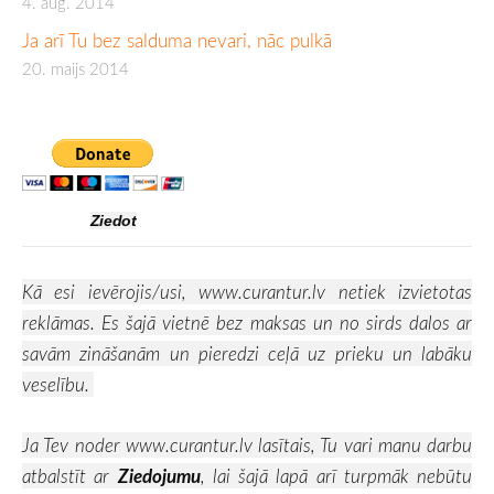
4. aug. 2014
Ja arī Tu bez salduma nevari, nāc pulkā
20. maijs 2014
Ziedot
Kā esi ievērojis/usi,
www.curantur.lv
netiek izvietotas
reklāmas. Es šajā vietnē bez maksas un no sirds dalos ar
savām zināšanām un pieredzi ceļā uz prieku un labāku
veselību.
Ja Tev noder
www.curantur.lv
lasītais, Tu vari manu darbu
atbalstīt ar
Ziedojumu
, lai šajā lapā arī turpmāk nebūtu