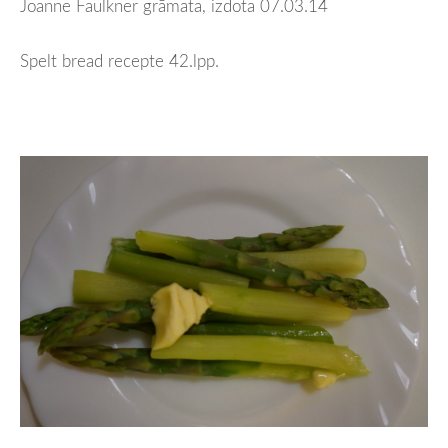
Joanne Faulkner grāmata, izdota 07.03.14
Spelt bread recepte 42.lpp.