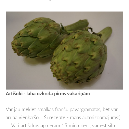
Artišoki - laba uzkoda pirms vakariņām
Var jau meklēt smalkas franču pavārgrāmatas, bet var
arī pa vienkāršo. Šī recepte - mans autorizdomājums:)
Vāri artišokus apmēram 15 min ūdenī, var ēst siltu