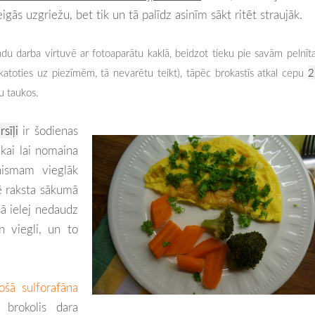
igās uzgriežu, bet tik un tā palīdz asinīm sākt ritēt straujāk.
 darba virtuvē ar fotoaparātu kaklā, beidzot tieku pie savām pelnīt
tskatoties uz piezīmēm, tā nevarētu teikt), tāpēc brokastīs atkal cepu
2
ku taukos.
sīļi
ir šodienas
tikai lai nomaina
nismam vieglāk
dē raksta sākumā
šā ielej nedaudz
n viegli, un to
ošā sulforafāna
, brokolis dara