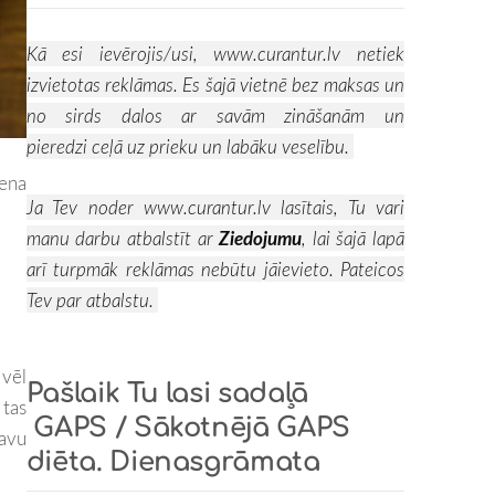
Kā esi ievērojis/usi,
www.curantur.lv
netiek
izvietotas reklāmas. Es šajā vietnē bez maksas un
no sirds dalos ar savām zināšanām un
pieredzi ceļā uz prieku un labāku veselību.
iena
Ja Tev noder
www.curantur.lv
lasītais, Tu vari
manu darbu atbalstīt ar
Ziedojumu
, lai šajā lapā
arī turpmāk reklāmas nebūtu jāievieto. Pateicos
Tev par atbalstu.
 vēl
Pašlaik Tu lasi sadaļā
 tas
GAPS / Sākotnējā GAPS
savu
diēta. Dienasgrāmata