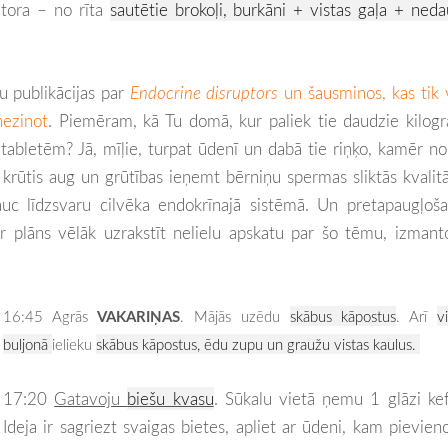
atora – no rīta
sautētie brokoļi, burkāni + vistas gaļa + ned
su publikācijas par
Endocrine disruptors
un šausminos, kas tik 
nezinot
. Piemēram, kā Tu domā, kur paliek tie daudzie kilog
abletēm? Jā, mīļie, turpat ūdenī un dabā tie riņķo, kamēr n
krūtis aug un grūtības ieņemt bērniņu spermas sliktās kvalit
jauc līdzsvaru cilvēka endokrīnajā sistēmā. Un pretapaugļoš
Ir plāns vēlāk uzrakstīt nelielu apskatu par šo tēmu, izmant
VAKARIŅAS
1
6:45 Agrās
. Mājās uzēdu
skābus kāpostus
. Arī
v
buljonā
ielieku
skābus kāpostus, ēdu zupu un graužu vistas kaulus.
17:20
Gatavoju
biešu kvasu
. Sūkalu vietā ņemu 1 glāzi kef
Ideja ir sagriezt svaigas bietes, apliet ar ūdeni, kam pievien