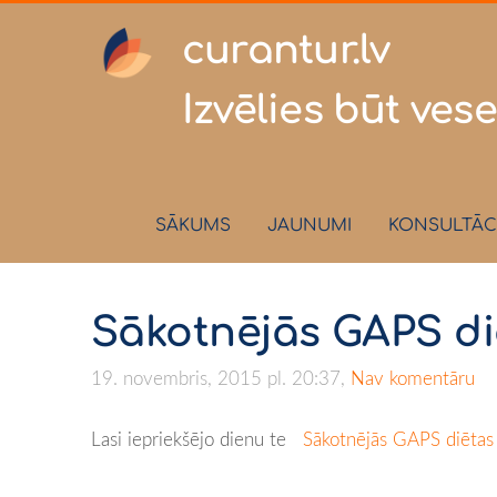
curantur
Izvēlies būt vese
SĀKUMS
JAUNUMI
KONSULTĀC
Sākotnējās GAPS diē
19. novembris, 2015 pl. 20:37,
Nav komentāru
Lasi iepriekšējo dienu te
Sākotnējās GAPS diētas 