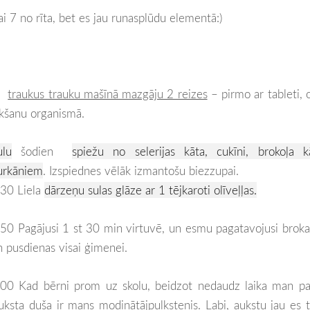
kai 7 no rīta, bet es jau runasplūdu elementā:)
ām
traukus trauku mašīnā mazgāju 2 reizes
– pirmo ar tableti, 
kšanu organismā.
ulu
šodien
spiežu no selerijas kāta, cukīni, brokoļa k
urkāniem
. Izspiednes vēlāk izmantošu biezzupai.
:30 Liela
dārzeņu sulas glāze ar 1 tējkaroti olīveļļas.
:50 Pagājusi 1 st 30 min virtuvē, un esmu pagatavojusi broka
n pusdienas visai ģimenei.
:00 Kad bērni prom uz skolu, beidzot nedaudz laika man pa
uksta duša ir mans modinātājpulkstenis
. Labi, aukstu jau es t