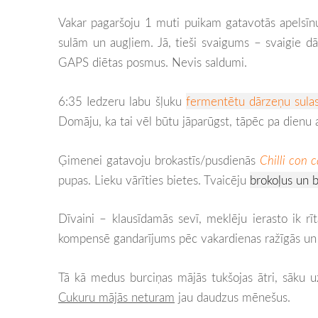
Vakar pagaršoju 1 muti puikam gatavotās apelsīnu
sulām un augļiem. Jā, tieši svaigums – svaigie dār
GAPS diētas posmus. Nevis saldumi.
6:35 Iedzeru labu šļuku
fermentētu dārzeņu sula
Domāju, ka tai vēl būtu jāparūgst, tāpēc pa dienu a
Ģimenei gatavoju brokastīs/pusdienās
Chilli con 
pupas. Lieku vārīties bietes. Tvaicēju
brokoļus un 
Dīvaini – klausīdamās sevī, meklēju ierasto ik r
kompensē gandarījums pēc vakardienas ražīgās un 
Tā kā medus burciņas mājās tukšojas ātri, sāku u
Cukuru mājās neturam
jau daudzus mēnešus.