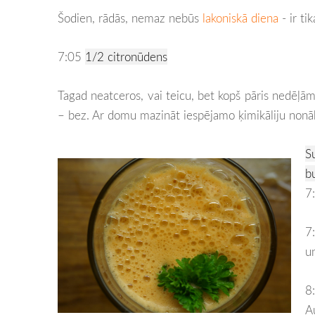
Šodien, rādās, nemaz nebūs
lakoniskā diena
- ir ti
7:05
1/2 citronūdens
Tagad neatceros, vai teicu, bet kopš pāris nedēļ
– bez. Ar domu mazināt iespējamo ķimikāliju nonā
S
b
7
7
u
8
A