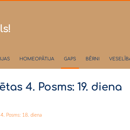
.lv
ls!
IJAS
HOMEOPĀTIJA
GAPS
BĒRNI
VESELĪB
tas 4. Posms: 19. diena
4. Posms: 18. diena