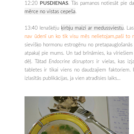
12:20
PUSDIENAS
. Tās pamanos notiesāt pie d
mērce no vistas cepeša
.
13:40 Ienašķēju
ķirbju maizi ar medussviestu
. La
nav ūdenī un ko tik visu mēs nelietojam,paši to 
sievišķo hormonu estrogēnu no pretapaugļošanās t
atpakaļ pie mums. Un tad brīnāmies, ka vīriešiem 
dēļ. Tātad
Endocrine disruptors
ir vielas, kas iz
tabletes ir tikai viens no daudzajiem faktoriem. 
izlasītās publikācijas, ja vien atradīsies laiks...