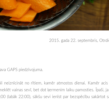
2015. gada 22. septembris, Otrd
i sava GAPS piedzīvojuma.
i neiznīcināt no rītiem, kamēr atmostos dienai. Kamēr acis
klēt vainas sevī, bet dot ķermenim laiku pamosties. Īpaši, ja
:00 (labāk 22:00), sākšu sevi ienīst par bezspēcību sakārtot 