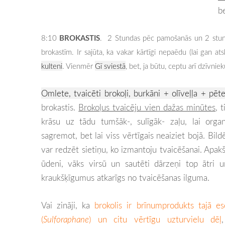
be
BROKASTIS
8:10
.
2 Stundas pēc pamošanās un 2 stundu
brokastīm.
Ir sajūta, ka vakar kārtīgi nepaēdu (lai gan a
kulteni
. Vienmēr
Gī sviestā
, bet, ja būtu, ceptu arī dzīvnie
Omlete, tvaicēti brokoļi, burkāni + olīveļļa + pēter
brokastis.
Brokoļus tvaicēju vien dažas minūtes
, 
krāsu uz tādu tumšāk-, sulīgāk- zaļu, lai orga
sagremot, bet lai viss vērtīgais neaiziet bojā. Bil
var redzēt sietiņu, ko izmantoju tvaicēšanai. Apak
ūdeni, vāks virsū un sautēti dārzeņi top ātri u
kraukšķīgumus atkarīgs no tvaicēšanas ilguma.
Vai zināji, ka
brokolis ir brīnumprodukts tajā es
(
Sulforaphane
) un citu vērtīgu uzturvielu dēļ