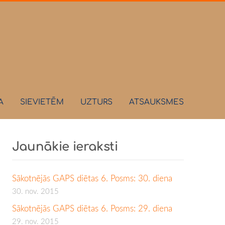
A
SIEVIETĒM
UZTURS
ATSAUKSMES
Jaunākie ieraksti
Sākotnējās GAPS diētas 6. Posms: 30. diena
30. nov. 2015
Sākotnējās GAPS diētas 6. Posms: 29. diena
29. nov. 2015