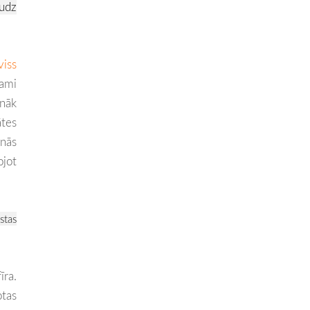
audz
viss
rami
onāk
ātes
anās
ojot
istas
īra.
otas