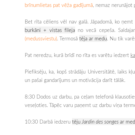
brīnumlietas pat vēža gadījumā
, nemaz nerunājot
Bet rīta cēliens vēl nav galā. Jāpadomā, ko ņem
burkāni + vistas fileja
no vecā cepeša. Saldaj
(medussviestu)
. Termosā
tēja ar medu
. Nu tik varē
Pat neredzu, kurā brīdī no rīta es varētu iedzert
ka
Piefiksēju, ka, kopš strādāju Universitātē, laiks k
un pašai gandarījums un motivācija darīt tālāk.
8:30 Dodos uz darbu, pa ceļam telefonā klausoties
veseļoties. Tāpēc varu paņemt uz darbu viņa termo
10:30 Darbā iedzeru
tēju
Jardin des songes
ar me