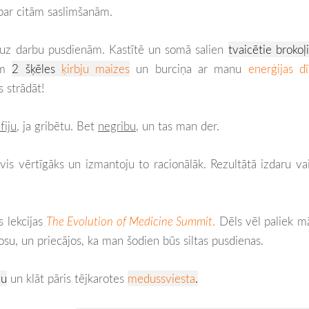
 par citām saslimšanām.
t uz darbu pusdienām. Kastītē un somā salien
tvaicētie brokoļ
am
2 šķēles
ķirbju maizes
un burciņa ar manu
enerģijas dī
s strādāt!
fiju
, ja gribētu. Bet
negribu
, un tas man der.
ļuvis vērtīgāks un izmantoju to racionālāk. Rezultātā izdaru va
 lekcijas
The Evolution of Medicine Summit
.
Dēls vēl paliek m
su, un priecājos, ka man šodien būs siltas pusdienas.
du
un klāt pāris tējkarotes
medussviesta
.