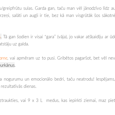
/greipfrūtu sulas. Garda gan, taču man vēl jānodzīvo līdz a
zeņi, salāti un augļi ir tie, bez kā man visgrūtāk šos sākotn
s
.
Tā gan šodien ir visai “gara” (vāja), jo vakar atšķaidīju ar ūd
tstāju uz galda.
carne
,
vai apmēram uz to pusi.
Gribētos pagaršot, bet vēl ne
burkānus
.
īta nogurumu un emocionālo bedri, taču neatrodu! Iespējams
rezultatīvās dienas.
ztraukties, vai 9 x 3 L medus, kas iepirkti ziemai, maz piet