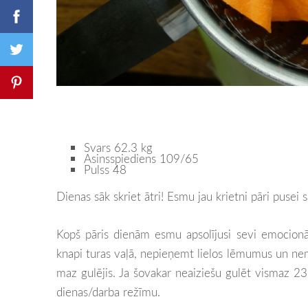
Svars 62.3 kg
Asinsspiediens 109/65
Pulss 48
Dienas sāk skriet ātri! Esmu jau krietni pāri puse
Kopš pāris dienām esmu apsolījusi sevi emocionāl
knapi turas vaļā, nepieņemt lielos lēmumus un neme
maz gulējis. Ja šovakar neaiziešu gulēt vismaz 23
dienas/darba režīmu.