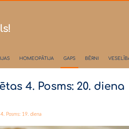
.lv
ls!
IJAS
HOMEOPĀTIJA
GAPS
BĒRNI
VESELĪB
tas 4. Posms: 20. diena
4. Posms: 19. diena