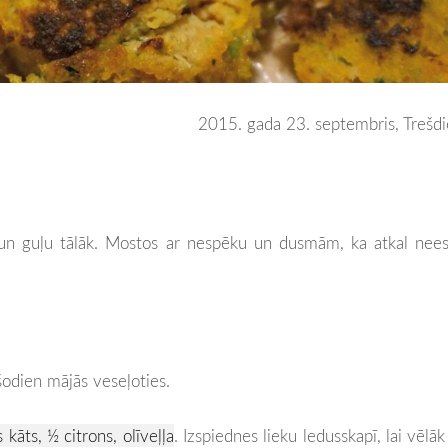
2015. gada 23. septembris, Trešd
u un guļu tālāk. Mostos ar nespēku un dusmām, ka atkal ne
 šodien mājās veseļoties.
 kāts, ½ citrons, olīveļļa
. Izspiednes lieku ledusskapī, lai vēlāk