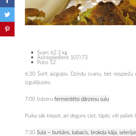
Svars 62.3 kg
Asinsspiediens 107/73
Pulss 52
6:30 Šorīt aizguļos. Dzirdu zvanu, bet nospiež
izgulējusies.
7:00 Izdzeru
fermentēto dārzeņu sulu
Puika sāk klepot, arī deguns ciet, tāpēc vēl paliek
7:30
Sula – burkāns, kabacis, brokoļa kāja, selerijas