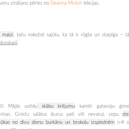
tveru zināšanu pērles no
Deanna Minich
lekcijas.
a maizi
, taču nokožot sajūtu, ka tā ir rūgta un staipīga – t
edusskapī
.
30 Mājās uzēdu
skābu krējumu
kamēr gatavoju ģime
ariņas. Griežu salātus (kurus pati vēl nevaru), cepu
ste
kūkas no divu dienu burkānu un brokoļu izspiednēm
(+4 ol