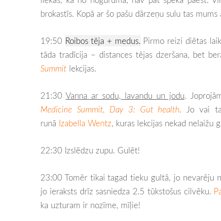
brokastīs. Kopā ar šo pašu dārzeņu sulu tas mums 
19:50
Roibos tēja + medus.
Pirmo reizi diētas lai
tāda tradīcija – distances tējas dzeršana, bet b
Summit
lekcijas.
21:30
Vanna ar sodu, lavandu un jodu
.
Joprojā
Medicine Summit, Day 3: Gut health
.
Jo vai t
runā
Izabella Wentz
, kuras lekcijas nekad nelaižu
22:30 Izslēdzu zupu. Gulēt!
23:00 Tomēr tikai tagad tieku gultā, jo nevarēju ne
jo ieraksts drīz sasniedza 2.5 tūkstošus cilvēku.
Pa
ka uzturam ir nozīme, mīļie!