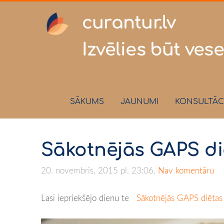
curantur
Izvēlies būt vese
SĀKUMS
JAUNUMI
KONSULTĀC
Sākotnējās GAPS diē
20. novembris, 2015 pl. 23:06,
Nav komentāru
Lasi iepriekšējo dienu te
Sākotnējās GAPS diētas 