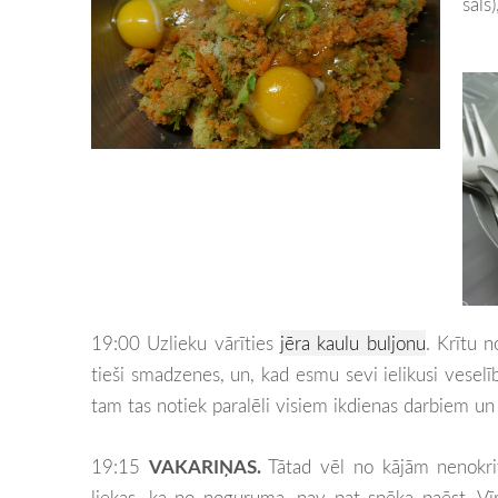
sāls
19:00 Uzlieku vārīties
jēra kaulu buljonu
. Krītu 
tieši smadzenes, un, kad esmu sevi ielikusi vesel
tam tas notiek paralēli visiem ikdienas darbiem 
19:15
VAKARIŅAS.
Tātad vēl no kājām nenokri
liekas, ka no noguruma, nav pat spēka paēst. Vī