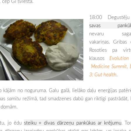
), cep Gī sviestā.
18:00 Degustē
savas pankūk
nevaru sagai
vakariņas. Gribas 
Rosoties pa virtu
klausos
Evolution
Medicine Summit, 
3: Gut health
.
no kājām no noguruma. Galu galā, lielāko daļu enerģijas patēr
ības
samitu
režīmā, tad smadzenes dabū gan riktīgi pastrādāt,
un domām.
tu, jo ēdu
steiku + divas dārzeņu pankūkas ar krējumu
. To
rs dārzeņu izspiedņu pankūkas atzīst par labām, un iesaka 