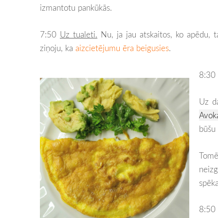
izmantotu pankūkās.
7:50
Uz tualeti.
Nu, ja jau atskaitos, ko apēdu, ta
ziņoju, ka
aizcietējumu ēra beigusies
.
8:30
Uz d
Avoka
būšu 
Tomē
neizg
spēka
8:50 