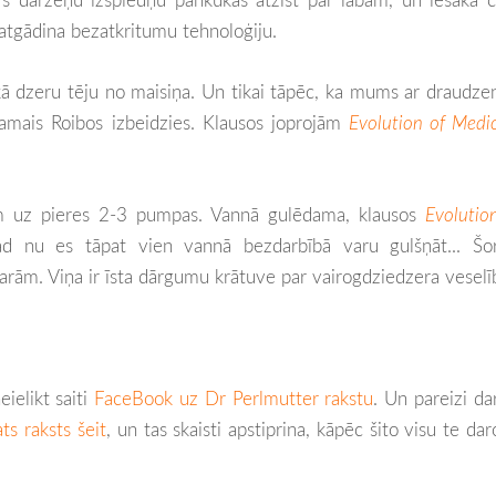
atgādina bezatkritumu tehnoloģiju.
kā dzeru tēju no maisiņa. Un tikai tāpēc, ka mums ar draudzen
eramais Roibos izbeidzies. Klausos joprojām
Evolution of Medi
m uz pieres 2-3 pumpas. Vannā gulēdama, klausos
Evolutio
ad nu es tāpat vien vannā bezdarbībā varu gulšņāt... Šor
 garām. Viņa ir īsta dārgumu krātuve par vairogdziedzera veselī
ielikt saiti
FaceBook uz Dr Perlmutter rakstu
. Un pareizi dar
ts raksts šeit
, un tas skaisti apstiprina, kāpēc šito visu te dar