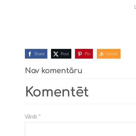
Share
Post
Pin
Ieteikt
Nav komentāru
Komentēt
Vārds *