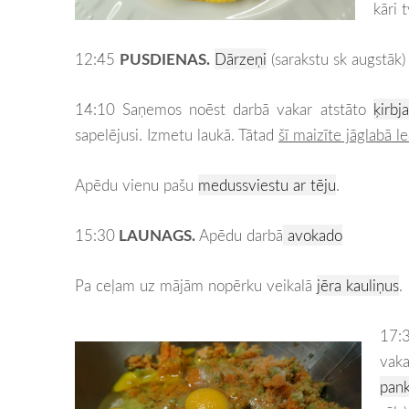
kāri 
12:45
PUSDIENAS.
Dārzeņi
(sarakstu sk augstāk)
14:10 Saņemos noēst darbā vakar atstāto
ķirbj
sapelējusi. Izmetu laukā. Tātad
šī maizīte jāglabā l
Apēdu vienu pašu
medussviestu ar tēju
.
15:30
LAUNAGS.
Apēdu darbā
avokado
Pa ceļam uz mājām nopērku veikalā
jēra kauliņus
.
17:
vak
pan