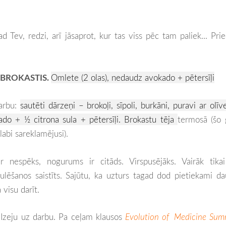
d Tev, redzi, arī jāsaprot, kur tas viss pēc tam paliek... Prie
BROKASTIS.
Omlete (2 olas), nedaudz avokado + pētersīļi
arbu:
sautēti dārzeņi – brokoļi, sīpoli, burkāni, puravi ar olīve
do + ½ citrona sula + pētersīļi. Brokastu tēja
termosā (šo 
labi sareklamējusi).
r nespēks, nogurums ir citāds. Virspusējāks. Vairāk tikai
ulēšanos saistīts. Sajūtu, ka uzturs tagad dod pietiekami d
 visu darīt.
Izeju uz darbu. Pa ceļam klausos
Evolution of Medicine Sum