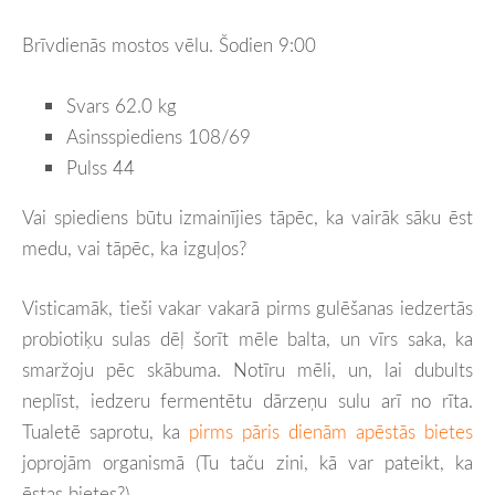
Brīvdienās mostos vēlu. Šodien 9:00
Svars 62.0 kg
Asinsspiediens 108/69
Pulss 44
Vai spiediens būtu izmainījies tāpēc, ka vairāk sāku ēst
medu, vai tāpēc, ka izguļos?
Visticamāk, tieši vakar vakarā pirms gulēšanas iedzertās
probiotiķu sulas dēļ šorīt mēle balta, un vīrs saka, ka
smaržoju pēc skābuma. Notīru mēli, un, lai dubults
neplīst, iedzeru fermentētu dārzeņu sulu arī no rīta.
Tualetē saprotu, ka
pirms pāris dienām apēstās bietes
joprojām organismā (Tu taču zini, kā var pateikt, ka
ēstas bietes?).