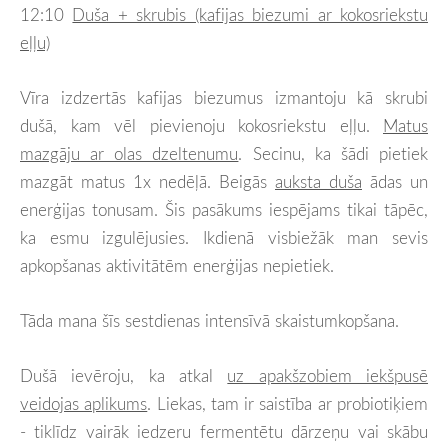
12:10
Duša + skrubis (kafijas biezumi ar kokosriekstu
eļļu)
Vīra izdzertās kafijas biezumus izmantoju kā skrubi
dušā, kam vēl pievienoju kokosriekstu eļļu.
Matus
mazgāju ar olas dzeltenumu
. Secinu, ka šādi pietiek
mazgāt matus 1x nedēļā. Beigās
auksta duša
ādas un
enerģijas tonusam. Šis pasākums iespējams tikai tāpēc,
ka esmu izgulējusies. Ikdienā visbiežāk man sevis
apkopšanas aktivitātēm enerģijas nepietiek.
Tāda mana šīs sestdienas intensīvā skaistumkopšana.
Dušā ievēroju, ka atkal
uz apakšzobiem iekšpusē
veidojas aplikums
. Liekas, tam ir saistība ar probiotiķiem
- tiklīdz vairāk iedzeru fermentētu dārzeņu vai skābu