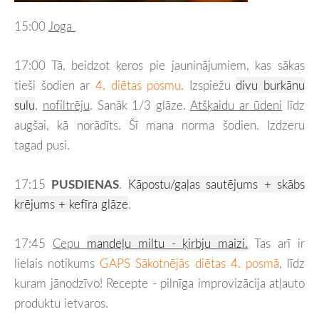
15:00
Joga
17:00 Tā, beidzot ķeros pie jauninājumiem, kas sākas
tieši šodien ar
4. diētas posmu
. Izspiežu
divu burkānu
sulu
,
nofiltrēju
. Sanāk 1/3 glāze.
Atšķaidu ar ūdeni
līdz
augšai, kā norādīts. Šī mana norma šodien. Izdzeru
tagad pusi.
17:15
PUSDIENAS
.
Kāpostu/gaļas sautējums + skābs
krējums + kefīra glāze
.
17:45
Cepu
mandeļu miltu - ķirbju maizi.
Tas arī ir
lielais notikums
GAPS Sākotnējās diētas 4. posmā
, līdz
kuram jānodzīvo! Recepte - pilnīga improvizācija atļauto
produktu ietvaros.