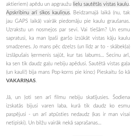
aktieriem)
apēdu un apgraužu
lielu sautētās vistas kaulu
.
Apskribinu arī sīkos kauliņus
. Beidzamajā laikā (nu, tak
jau GAPS laikā) vairāk piedomāju pie kaulu graušanas.
Uzrakstu un nosmejos par sevi. Vai tiešām? Un esmu
sapratusi, ka man īpaši garšo izsūkāt vistas kāju kaulu
smadzenes. Jo mans pēc dzelzs (un līdz ar to - skābekļa)
izslāpušais ķermenis sajūt, kur tas labums... Secinu arī,
ka sen tik daudz gaļu nebiju apēdusi. Sautētā vistas gaļa
(un kauli!) bija mans Pop-korns pie kino:) Pieskaitu šo kā
VAKARIŅAS
.
Jā, un ļoti sen arī filmu nebiju skatījusies. Šodiena
izskatās bijusi varen laba, kurā tik daudz ko esmu
paspējusi - un arī atpūsties nedaudz (kas ir man visai
netipiski). Un bilžu vairāk nekā saprašanas...