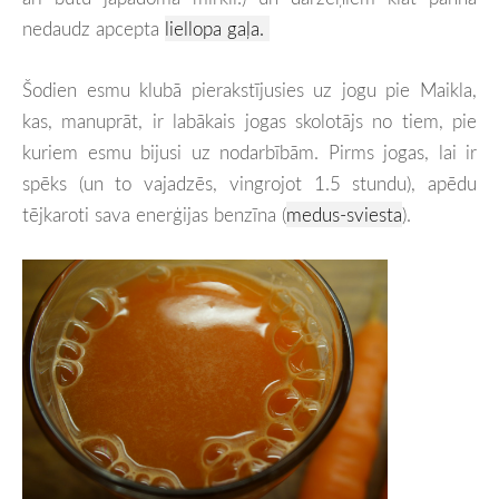
nedaudz apcepta
liellopa gaļa.
Šodien esmu klubā pierakstījusies uz jogu pie Maikla,
kas, manuprāt, ir labākais jogas skolotājs no tiem, pie
kuriem esmu bijusi uz nodarbībām. Pirms jogas, lai ir
spēks (un to vajadzēs, vingrojot 1.5 stundu), apēdu
tējkaroti sava enerģijas benzīna (
medus-sviesta
).