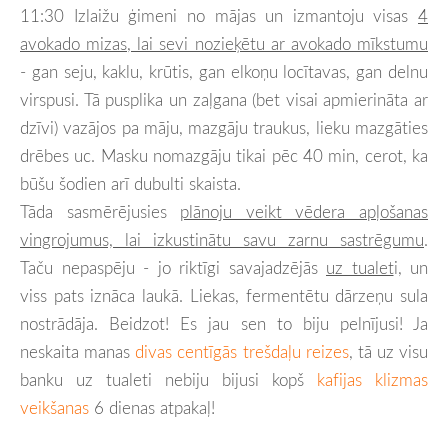
11:30 Izlaižu ģimeni no mājas un izmantoju visas
4
avokado mizas, lai sevi nozieķētu ar avokado mīkstumu
- gan seju, kaklu, krūtis, gan elkoņu locītavas, gan delnu
virspusi. Tā pusplika un zaļgana (bet visai apmierināta ar
dzīvi) vazājos pa māju, mazgāju traukus, lieku mazgāties
drēbes uc. Masku nomazgāju tikai pēc 40 min, cerot, ka
būšu šodien arī dubulti skaista.
Tāda sasmērējusies
plānoju veikt vēdera apļošanas
vingrojumus, lai izkustinātu savu zarnu sastrēgumu
.
Taču nepaspēju - jo riktīgi savajadzējās
uz tualet
i, un
viss pats iznāca laukā. Liekas, fermentētu dārzeņu sula
nostrādāja. Beidzot! Es jau sen to biju pelnījusi! Ja
neskaita manas
divas centīgās trešdaļu reizes
, tā uz visu
banku uz tualeti nebiju bijusi kopš
kafijas klizmas
veikšanas
6 dienas atpakaļ!