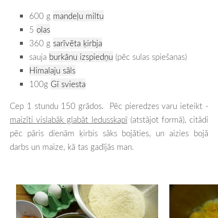
600 g
mandeļu miltu
5
olas
360 g
sarīvēta ķirbja
sauja
burkānu izspiedņu
(pēc sulas spiešanas)
Himalaju sāls
100g
Gī sviesta
Cep 1 stundu 150 grādos. Pēc pieredzes varu ieteikt -
maizīti vislabāk glabāt ledusskapī
(atstājot formā), citādi
pēc pāris dienām ķirbis sāks bojāties, un aizies bojā
darbs un maize, kā tas gadījās man.