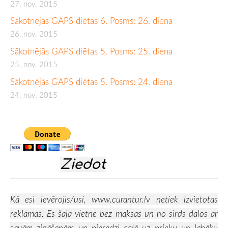
27. nov. 2015
Sākotnējās GAPS diētas 6. Posms: 26. diena
26. nov. 2015
Sākotnējās GAPS diētas 5. Posms: 25. diena
25. nov. 2015
Sākotnējās GAPS diētas 5. Posms: 24. diena
24. nov. 2015
Ziedot
Kā esi ievērojis/usi,
www.curantur.lv
netiek izvietotas
reklāmas. Es šajā vietnē bez maksas un no sirds dalos ar
savām zināšanām un pieredzi ceļā uz prieku un labāku