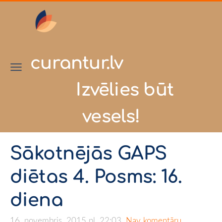
curantur.lv
Izvēlies būt
vesels!
Sākotnējās GAPS
diētas 4. Posms: 16.
diena
16. novembris, 2015 pl. 22:03,
Nav komentāru