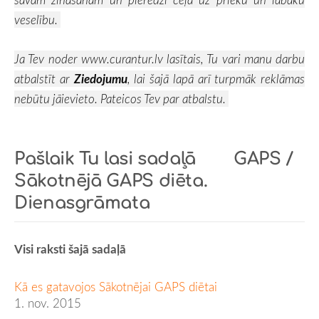
veselību.
Ja Tev noder
www.curantur.lv
lasītais, Tu vari manu darbu
atbalstīt ar
Ziedojumu
, lai šajā lapā arī turpmāk reklāmas
nebūtu jāievieto. Pateicos Tev par atbalstu.
Pašlaik Tu lasi sadaļā
GAPS /
Sākotnējā GAPS diēta.
Dienasgrāmata
Visi raksti šajā sadaļā
Kā es gatavojos Sākotnējai GAPS diētai
1. nov. 2015