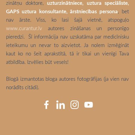
zinātņu doktore,
uzturzinātniece, uztura speciāliste,
GAPS uztura konsultante, ārstniecības persona
, bet
nav ārste. Viss, ko lasi šajā vietnē, atspoguļo
www.curantur.lv
autores zināšanas un personīgo
pieredzi.
Šī informācija nav uzskatāma par medicīnisku
ieteikumu un nevar to aizvietot. Ja nolem izmēģināt
kaut ko no šeit aprakstītā, tā ir tikai un vienīgi Tava
atbildība. Izvēlies būt vesels!
Blogā izmantotas bloga autores fotogrāfijas (ja vien nav
norādīts citādi).