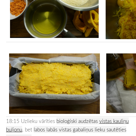
18:15 Uzlieku vārīties
bioloģiski audzētas
vistas kauliņu
buljonu
, bet
labos labās
vistas gabaliņus lieku sautēties