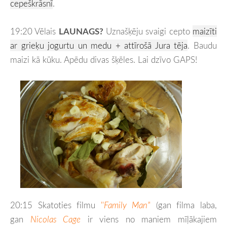
cepeškrāsnī
.
19:20 Vēlais
LAUNAGS?
Uznašķēju svaigi cepto
maizīti
ar grieķu jogurtu un medu + attīrošā Jura tēja
. Baudu
maizi kā kūku. Apēdu divas šķēles. Lai dzīvo GAPS!
20:15 Skatoties filmu
''
Family Man'
'
(gan filma laba,
gan
Nicolas Cage
ir viens no maniem mīļākajiem