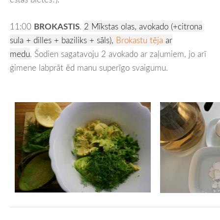
11:00
BROKASTIS
.
2 Mīkstas olas, avokado (+citrona
sula + dilles + baziliks + sāls),
Brokastu tēja
ar
medu
.
Šodien sagatavoju 2 avokado ar zaļumiem, jo arī
ģimene labprāt ēd manu superīgo svaigumu.