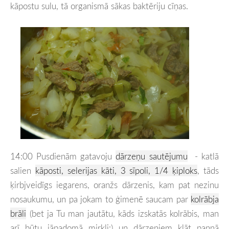
kāpostu sulu, tā organismā sākas baktēriju cīņas.
14:00 Pusdienām gatavoju
dārzeņu sautējumu
- katlā
salien
kāposti, selerijas kāti, 3 sīpoli, 1/4 ķiploks
, tāds
ķirbjveidīgs iegarens, oranžs dārzenis, kam pat nezinu
nosaukumu, un pa jokam to ģimenē saucam par
kolrābja
brāli
(bet ja Tu man jautātu, kāds izskatās kolrābis, man
arī būtu jāpadomā mirkli:) un dārzeņiem klāt pannā