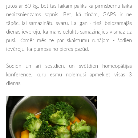
jūtos ar 60 kg, bet tas laikam paliks kā pirmsbērnu laika
neaizsniedzams sapnis. Bet, kā zinām, GAPS ir ne
tāpēc, lai samazinātu svaru. Lai gan - tieši beidzamajās
dienās ievēroju, ka mans celulīts samazinājies vismaz uz
pusi. Kamēr mēs te par skaistumu runājam - šodien
ievēroju, ka pumpas no pieres pazūd.
Šodien un arī sestdien, un svētdien homeopātijas
konference, kuru esmu nolēmusi apmeklēt visas 3
dienas.