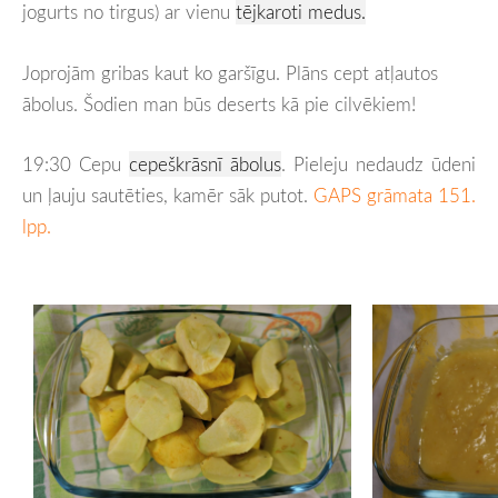
jogurts no tirgus) ar vienu
tējkaroti medus.
Joprojām gribas kaut ko garšīgu. Plāns cept atļautos
ābolus. Šodien man būs deserts kā pie cilvēkiem!
19:30 Cepu
cepeškrāsnī ābolus
. Pieleju nedaudz ūdeni
un ļauju sautēties, kamēr sāk putot.
GAPS grāmata 151.
lpp.