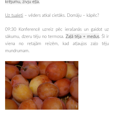
krējumu, zivju eļļa.
Uz tualeti
– vēders atkal cietāks. Domāju – kāpēc?
09:30 Konferencē uzreiz pēc ierašanās un gaidot uz
sākumu, dzeru tēju no termosa.
Zaļā tēja + medus
. Šī ir
viena no retajām reizēm, kad atļaujos zaļo tēju
mundrumam.