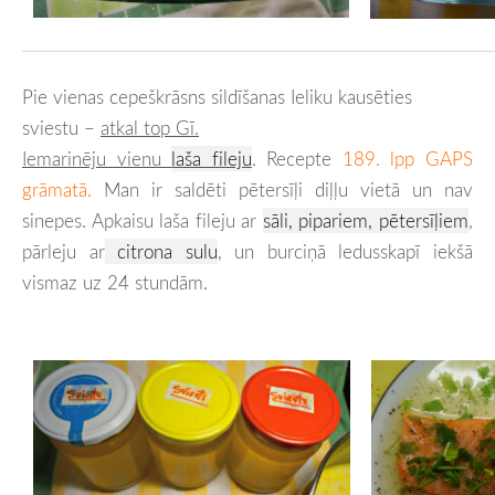
Pie vienas cepeškrāsns sildīšanas Ieliku kausēties
sviestu
–
atkal top Gī.
Iemarinēju vienu
laša fileju
. Recepte
189. lpp GAPS
grāmatā.
Man ir saldēti pētersīļi diļļu vietā un nav
sinepes. Apkaisu laša fileju ar
sāli, pipariem, pētersīļiem
,
pārleju ar
citrona sulu
, un burciņā ledusskapī iekšā
vismaz uz 24 stundām.