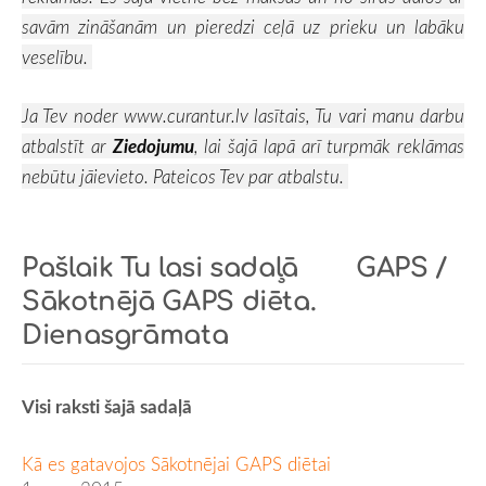
savām zināšanām un pieredzi ceļā uz prieku un labāku
veselību.
Ja Tev noder
www.curantur.lv
lasītais, Tu vari manu darbu
atbalstīt ar
Ziedojumu
, lai šajā lapā arī turpmāk reklāmas
nebūtu jāievieto. Pateicos Tev par atbalstu.
Pašlaik Tu lasi sadaļā
GAPS /
Sākotnējā GAPS diēta.
Dienasgrāmata
Visi raksti šajā sadaļā
Kā es gatavojos Sākotnējai GAPS diētai