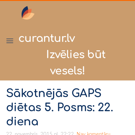
curantur.lv
Izvēlies būt
vesels!
Sākotnējās GAPS
diētas 5. Posms: 22.
diena
22. novembris, 2015 pl. 22:22,
Nav komentāru