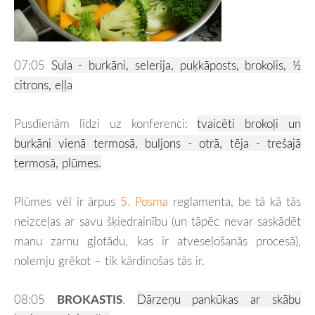
07:05
Sula - burkāni, selerija, puķkāposts, brokolis, ½
citrons, eļļa
Pusdienām līdzi uz konferenci:
tvaicēti brokoļi un
burkāni vienā
termosā, buljons - otrā, tēja - trešajā
termosā, plūmes.
Plūmes vēl ir ārpus
5. Posma
reglamenta, be tā kā tās
neizceļas ar savu šķiedrainību (un tāpēc nevar saskādēt
manu zarnu gļotādu, kas ir atveseļošanās procesā),
nolemju grēkot – tik kārdinošas tās ir.
08:05
BROKASTIS
.
Dārzeņu pankūkas ar skābu