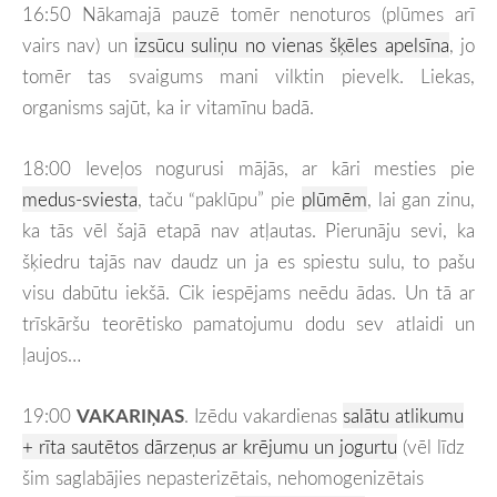
16:50 Nākamajā pauzē tomēr nenoturos (plūmes arī
vairs nav) un
izsūcu suliņu no vienas šķēles apelsīna
, jo
tomēr tas svaigums mani vilktin pievelk. Liekas,
organisms sajūt, ka ir vitamīnu badā.
18:00 Ieveļos nogurusi mājās, ar kāri mesties pie
medus-sviesta
, taču “paklūpu” pie
plūmēm
, lai gan zinu,
ka tās vēl šajā etapā nav atļautas. Pierunāju sevi, ka
šķiedru tajās nav daudz un ja es spiestu sulu, to pašu
visu dabūtu iekšā. Cik iespējams neēdu ādas. Un tā ar
trīskāršu teorētisko pamatojumu dodu sev atlaidi un
ļaujos…
19:00
VAKARIŅAS
. Izēdu vakardienas
salātu atlikumu
+ rīta sautētos dārzeņus ar krējumu un jogurtu
(vēl līdz
šim saglabājies nepasterizētais, nehomogenizētais