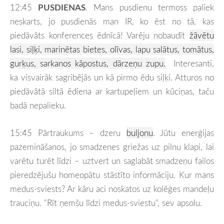
12:45
PUSDIENAS
. Mans pusdienu termoss paliek
neskarts, jo pusdienās man IR, ko ēst no tā, kas
piedāvāts konferences ēdnīcā! Varēju nobaudīt
žāvētu
lasi, siļķi, marinētas bietes, olīvas, lapu salātus, tomātus,
gurķus, sarkanos kāpostus, dārzeņu zupu.
Interesanti,
ka visvairāk sagribējās un kā pirmo ēdu siļķi. Atturos no
piedāvātā siltā ēdiena ar kartupeļiem un kūciņas, taču
badā nepalieku.
15:45 Pārtraukums – dzeru
buljonu
. Jūtu enerģijas
pazemināšanos, jo smadzenes griežas uz pilnu klapi, lai
varētu turēt līdzi – uztvert un saglabāt smadzeņu failos
pieredzējušu homeopātu stāstīto informāciju. Kur mans
medus-sviests? Ar kāru aci noskatos uz kolēģes mandeļu
trauciņu. "Rīt ņemšu līdzi medus-sviestu", sev apsolu.