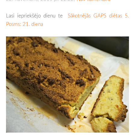
Lasi iepriekšējo dienu te
Sākotnējās GAPS diētas 5.
Posms: 21. diena