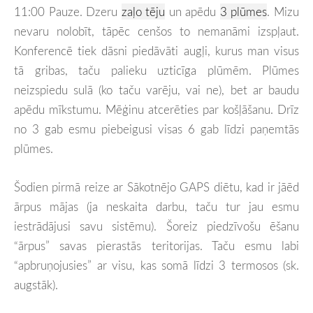
11:00 Pauze. Dzeru
zaļo tēju
un apēdu
3 plūmes
. Mizu
nevaru nolobīt, tāpēc cenšos to nemanāmi izspļaut.
Konferencē tiek dāsni piedāvāti augļi, kurus man visus
tā gribas, taču palieku uzticīga plūmēm. Plūmes
neizspiedu sulā (ko taču varēju, vai ne), bet ar baudu
apēdu mīkstumu. Mēģinu atcerēties par košļāšanu. Drīz
no 3 gab esmu piebeigusi visas 6 gab līdzi paņemtās
plūmes.
Šodien pirmā reize ar Sākotnējo GAPS diētu, kad ir jāēd
ārpus mājas (ja neskaita darbu, taču tur jau esmu
iestrādājusi savu sistēmu). Šoreiz piedzīvošu ēšanu
“ārpus” savas pierastās teritorijas. Taču esmu labi
“apbruņojusies” ar visu, kas somā līdzi 3 termosos (sk.
augstāk).