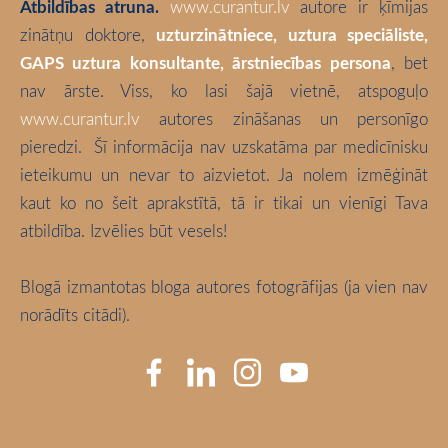
Atbildības atruna.
www.curantur.lv
autore ir ķīmijas
zinātņu doktore,
uzturzinātniece, uztura speciāliste,
GAPS uztura konsultante, ārstniecības persona
, bet
nav ārste. Viss, ko lasi šajā vietnē, atspoguļo
www.curantur.lv
autores zināšanas un personīgo
pieredzi.
Šī informācija nav uzskatāma par medicīnisku
ieteikumu un nevar to aizvietot. Ja nolem izmēģināt
kaut ko no šeit aprakstītā, tā ir tikai un vienīgi Tava
atbildība. Izvēlies būt vesels!
Blogā izmantotas bloga autores fotogrāfijas (ja vien nav
norādīts citādi).