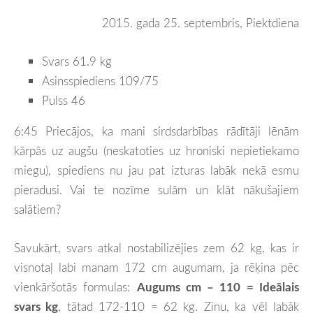
2015. gada 25. septembris, Piektdiena
Svars 61.9 kg
Asinsspiediens 109/75
Pulss 46
6:45 Priecājos, ka mani sirdsdarbības rādītāji lēnām
kārpās uz augšu (neskatoties uz hroniski nepietiekamo
miegu), spiediens nu jau pat izturas labāk nekā esmu
pieradusi. Vai te nozīme sulām un klāt nākušajiem
salātiem?
Savukārt, svars atkal nostabilizējies zem 62 kg, kas ir
visnotaļ labi manam 172 cm augumam, ja rēķina pēc
vienkāršotās formulas:
Augums cm – 110 = Ideālais
svars kg
, tātad 172-110 = 62 kg. Zinu, ka vēl labāk