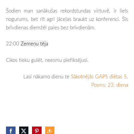
Šodien man sanākušas rekordstundas virtuvē, ir liels
nogurums, bet rīt agri jāceļas braukt uz konferenci. Šīs
brīvdienas diemžēl paies bez brīvdienām.
22:00
Zemeņu tēja
Cikos tieku gulēt, neesmu piefiksējusi.
Lasi nākamo dienu te
Sākotnējās GAPS diētas 5.
Posms: 23. diena