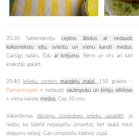
20:30 Sablenderēju
ceptos ābolus ar nedaudz
kokosriekstu eļļu, sviestu un vienu karoti medus.
Garšīgs našķis. Ēdu
ar
krējumu
.
Bērni un vīrs arī kāri
knakstās apkārt.
20:40
Ielieku cepties
mandeļu maizi
.
150 grādos –
Pamatrecepte
+ nedaudz
saulespuķu un ķirbju sēkliņas
+ viena karote
medus.
Cep 50 min.
Vakardienas
dārzeņu izspiednes ielieku sasaldēt
, jo
redzu, ka šobrīd nepaspēšu izmantot, bet laukā mest
skopums neļauj. Gan izmantošu kādreiz zupā.