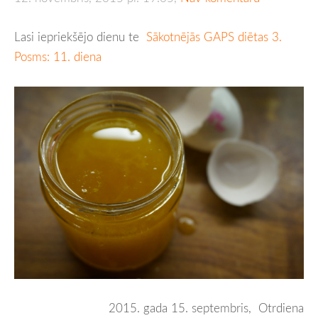
Lasi iepriekšējo dienu te
Sākotnējās GAPS diētas 3.
Posms: 11. diena
2015. gada 15. septembris, Otrdiena