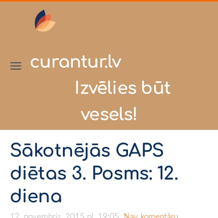
curantur.lv
Izvēlies būt
vesels!
Sākotnējās GAPS
diētas 3. Posms: 12.
diena
12. novembris, 2015 pl. 19:05,
Nav komentāru