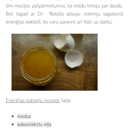
šim mocījos pašpārmetumos, ka medu lietoju par daudz.
Bet tagad ar Dr Nataša atļauju nolemju sagatavot
enerģijas kokteili, ko varu paņemt arī līdzi uz darbu.
Enerģijas kokteiļa recepte
šāda:
medus
kokosriekstu eļļa