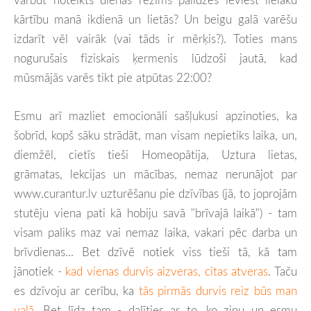
kārtību manā ikdienā un lietās? Un beigu galā varēšu
izdarīt vēl vairāk (vai tāds ir mērķis?). Toties mans
nogurušais fiziskais ķermenis lūdzoši jautā, kad
mūsmājās varēs tikt pie atpūtas 22:00?
Esmu arī mazliet emocionāli sašļukusi apzinoties, ka
šobrīd, kopš sāku strādāt, man visam nepietiks laika, un,
diemžēl, cietīs tieši Homeopātija, Uztura lietas,
grāmatas, lekcijas un mācības, nemaz nerunājot par
www.curantur.lv uzturēšanu pie dzīvības (jā, to joprojām
stutēju viena pati kā hobiju savā "brīvajā laikā") - tam
visam paliks maz vai nemaz laika, vakari pēc darba un
brīvdienas... Bet dzīvē notiek viss tieši tā, kā tam
jānotiek -
kad vienas durvis aizveras, citas atveras
. Taču
es dzīvoju ar cerību, ka
tās pirmās durvis reiz būs man
vaļā
. Bet līdz tam - dalīties ar to, ko zinu un esmu