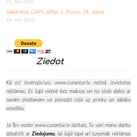
25. nov. 2015
Sākotnējās GAPS diētas 5. Posms: 24. diena
24. nov. 2015
Ziedot
Kā esi ievērojis/usi,
www.curantur.lv
netiek izvietotas
reklāmas. Es šajā vietnē bez maksas un no sirds dalos ar
savām zināšanām un pieredzi ceļā uz prieku un labāku
veselību.
Ja Tev noder
www.curantur.lv
lasītais, Tu vari manu darbu
atbalstīt ar
Ziedojumu
, lai šajā lapā arī turpmāk reklāmas