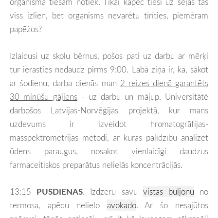
organismā tiešām notiek. Tikai kāpēc tieši uz sejas tas
viss izlien, bet organisms nevarētu tīrīties, piemēram
papēžos?
Izlaidusi uz skolu bērnus, pošos pati uz darbu ar mērķi
tur ierasties nedaudz pirms 9:00. Labā ziņa ir, ka, sākot
ar šodienu, darba dienās man
2 reizes dienā garantēts
30 minūšu gājiens
- uz darbu un mājup. Universitātē
darbošos Latvijas-Norvēģijas projektā, kur mans
uzdevums ir izveidot hromatogrāfijas-
masspektrometrijas metodi, ar kuras palīdzību analizēt
ūdens paraugus, nosakot vienlaicīgi daudzus
farmaceitiskos preparātus nelielās koncentrācijās.
13:15
PUSDIENAS
. Izdzeru savu
vistas buljonu
no
termosa, apēdu nelielo
avokado
. Ar šo nesajūtos