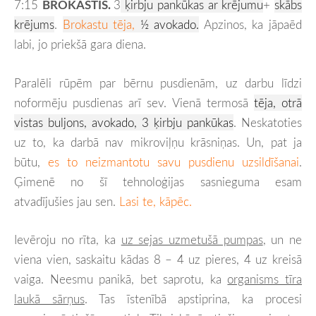
7:15
BROKASTIS.
3
ķirbju pankūkas ar krējumu
+
skābs
krējums
.
Brokastu tēja,
½ avokado.
Apzinos, ka jāpaēd
labi, jo priekšā gara diena.
Paralēli rūpēm par bērnu pusdienām, uz darbu līdzi
noformēju pusdienas arī sev. Vienā termosā
tēja, otrā
vistas buljons, avokado, 3 ķirbju pankūkas
. Neskatoties
uz to, ka darbā nav mikroviļņu krāsniņas. Un, pat ja
būtu,
es to neizmantotu savu pusdienu uzsildīšanai
.
Ģimenē no šī tehnoloģijas sasnieguma esam
atvadījušies jau sen.
Lasi te, kāpēc.
Ievēroju no rīta, ka
uz sejas uzmetušā pumpas
, un ne
viena vien, saskaitu kādas 8 – 4 uz pieres, 4 uz kreisā
vaiga. Neesmu panikā, bet saprotu, ka
organisms tīra
laukā sārņus
. Tas īstenībā apstiprina, ka procesi