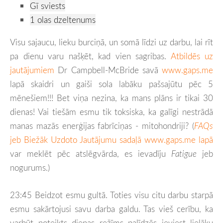
Gī sviests
1 olas dzeltenums
Visu sajaucu, lieku burciņā, un somā līdzi uz darbu, lai rīt
pa dienu varu našķēt, kad vien sagribas.
Atbildēs uz
jautājumiem
Dr Campbell-McBride savā
www.gaps.me
lapā skaidri un gaiši sola labāku pašsajūtu pēc 5
mēnešiem!!! Bet viņa nezina, ka mans plāns ir tikai 30
dienas! Vai tiešām esmu tik toksiska, ka galīgi nestrādā
manas mazās enerģijas fabrīciņas - mitohondriji? (
FAQs
jeb Biežāk Uzdoto Jautājumu sadaļā www.gaps.me lapā
var meklēt pēc atslēgvārda, es ievadīju
Fatigue
jeb
nogurums.)
23:45 Beidzot esmu gultā. Toties visu citu darbu starpā
esmu sakārtojusi savu darba galdu. Tas vieš cerību, ka
varbūt noteikts dienas režīms palīdzēs ieviest lielāku