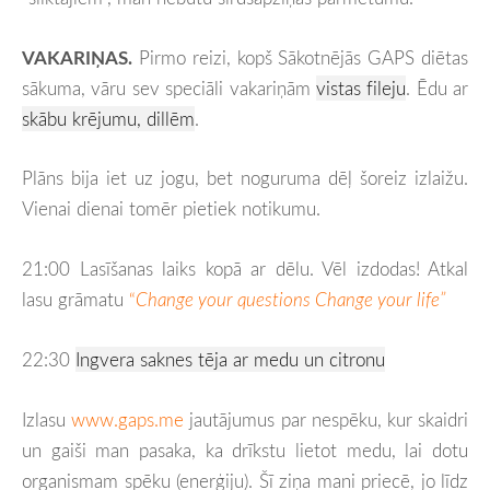
VAKARIŅAS.
Pirmo reizi, kopš Sākotnējās GAPS diētas
sākuma, vāru sev speciāli vakariņām
vistas fileju
. Ēdu ar
skābu krējumu, dillēm
.
Plāns bija iet uz jogu, bet noguruma dēļ šoreiz izlaižu.
Vienai dienai tomēr pietiek notikumu.
21:00 Lasīšanas laiks kopā ar dēlu. Vēl izdodas! Atkal
lasu grāmatu
“
Change your questions Change your life”
22:30
Ingvera saknes tēja ar medu un citronu
Izlasu
www.gaps.me
jautājumus par nespēku, kur skaidri
un gaiši man pasaka, ka drīkstu lietot medu, lai dotu
organismam spēku (enerģiju). Šī ziņa mani priecē, jo līdz