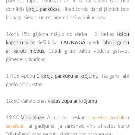
paēdusi, tāpēc notiesāju arī it kā launagam sākotnēji
domātās
ķirbju pankūkas
. Tātad šoreiz darbā jāiztiek bez
launaga tiesas, un rīt jāņem līdzi vairāk ēdamā.
16:45 Pēc gājiena mājup no darba - 3 čarkas
skābu
kāpostu sulas
tieši laikā.
LAUNAGĀ
apēdu
labo jogurtu
ar karoti medus
. Citādi grūti tukšu vēderu gatavot
ģimenei vakariņas.
17:15 Apēdu
1 ķirbju pankūku ar krējumu
. Tās gana labi
garšo arī aukstas.
18:50 Vakardienas
vistas zupa ar krējumu
19:00
Vīna glāze
. Ar nolūku neskatos
pareizo produktu
sarakstā
, lai gadījumā, ja sarkanais vīns atrastos starp
”sliktajiem”, man nebūtu sirdsapziņas pārmetumu.