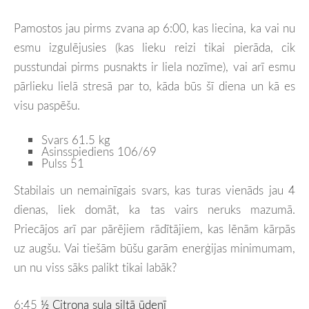
Pamostos jau pirms zvana ap 6:00, kas liecina, ka vai nu
esmu izgulējusies (kas lieku reizi tikai pierāda, cik
pusstundai pirms pusnakts ir liela nozīme), vai arī esmu
pārlieku lielā stresā par to, kāda būs šī diena un kā es
visu paspēšu.
Svars 61.5 kg
Asinsspiediens 106/69
Pulss 51
Stabilais un nemainīgais svars, kas turas vienāds jau 4
dienas, liek domāt, ka tas vairs neruks mazumā.
Priecājos arī par pārējiem rādītājiem, kas lēnām kārpās
uz augšu. Vai tiešām būšu garām enerģijas minimumam,
un nu viss sāks palikt tikai labāk?
6:45
½ Citrona sula siltā ūdenī