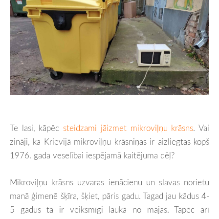
Te lasi, kāpēc
steidzami jāizmet mikroviļņu krāsns
. Vai
zināji, ka Krievijā mikroviļņu krāsniņas ir aizliegtas kopš
1976. gada veselībai iespējamā kaitējuma dēļ?
Mikroviļņu krāsns uzvaras ienācienu un slavas norietu
manā ģimenē šķīra, šķiet, pāris gadu. Tagad jau kādus 4-
5 gadus tā ir veiksmīgi laukā no mājas. Tāpēc arī