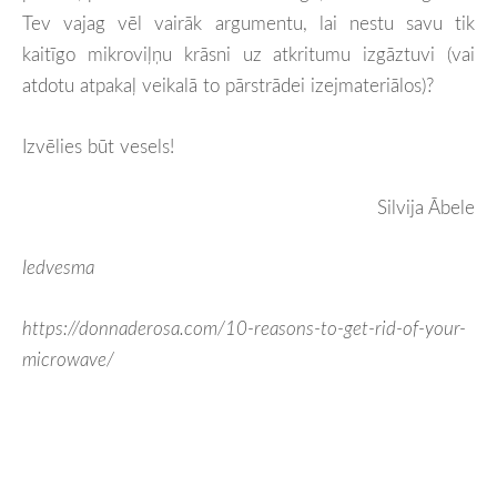
Tev vajag vēl vairāk argumentu, lai nestu savu tik
kaitīgo mikroviļņu krāsni uz atkritumu izgāztuvi (vai
atdotu atpakaļ veikalā to pārstrādei izejmateriālos)?
Izvēlies būt vesels!
Silvija Ābele
Iedvesma
https://donnaderosa.com/10-reasons-to-get-rid-of-your-
microwave/