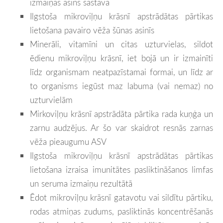
izmaiņas asins sastāvā
Ilgstoša mikroviļņu krāsnī apstrādātas pārtikas
lietošana pavairo vēža šūnas asinīs
Minerāli, vitamīni un citas uzturvielas, sildot
ēdienu mikroviļņu krāsnī, iet bojā un ir izmainīti
līdz organismam neatpazīstamai formai, un līdz ar
to organisms iegūst maz labuma (vai nemaz) no
uzturvielām
Mirkoviļņu krāsnī apstrādāta pārtika rada kuņģa un
zarnu audzējus. Ar šo var skaidrot resnās zarnas
vēža pieaugumu ASV
Ilgstoša mikroviļņu krāsnī apstrādātas pārtikas
lietošana izraisa imunitātes pasliktināšanos limfas
un seruma izmaiņu rezultātā
Ēdot mikroviļņu krāsnī gatavotu vai sildītu pārtiku,
rodas atmiņas zudums, pasliktinās koncentrēšanās