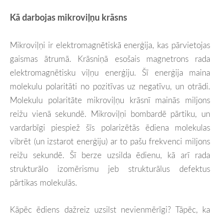
Kā darbojas mikroviļņu krāsns
Mikroviļņi ir elektromagnētiskā enerģija, kas pārvietojas
gaismas ātrumā. Krāsniņā esošais magnetrons rada
elektromagnētisku viļņu enerģiju. Šī enerģija maina
molekulu polaritāti no pozitīvas uz negatīvu, un otrādi.
Molekulu polaritāte mikroviļņu krāsnī mainās miljons
reižu vienā sekundē. Mikroviļņi bombardē pārtiku, un
vardarbīgi piespiež šīs polarizētās ēdiena molekulas
vibrēt (un izstarot enerģiju) ar to pašu frekvenci miljons
reižu sekundē. Šī berze uzsilda ēdienu, kā arī rada
strukturālo izomērismu jeb strukturālus defektus
pārtikas molekulās.
Kāpēc ēdiens dažreiz uzsilst nevienmērīgi? Tāpēc, ka