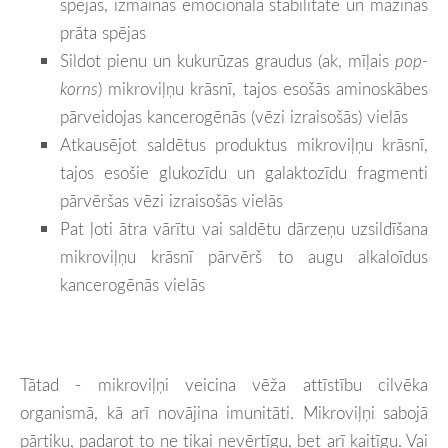
spējas, izmainās emocionālā stabilitāte un mazinās
prāta spējas
Sildot pienu un kukurūzas graudus (ak, mīļais
pop-
korns
) mikroviļņu krāsnī, tajos esošās aminoskābes
pārveidojas kancerogēnās (vēzi izraisošās) vielās
Atkausējot saldētus produktus mikroviļņu krāsnī,
tajos esošie glukozīdu un galaktozīdu fragmenti
pārvēršas vēzi izraisošās vielās
Pat ļoti ātra vārītu vai saldētu dārzeņu uzsildīšana
mikroviļņu krāsnī pārvērš to augu alkaloīdus
kancerogēnās vielās
Tātad - mikroviļņi veicina vēža attīstību cilvēka
organismā, kā arī novājina imunitāti. Mikroviļņi sabojā
pārtiku, padarot to ne tikai nevērtīgu, bet arī kaitīgu. Vai