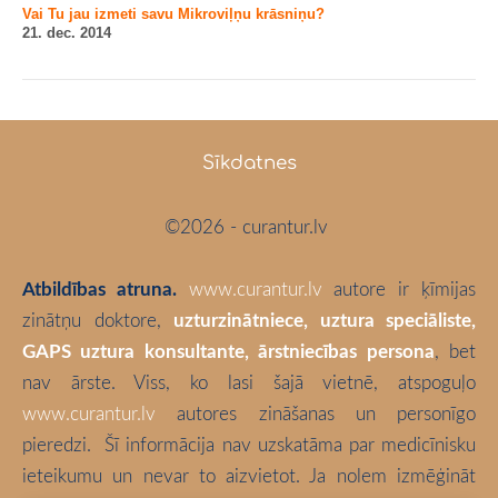
Vai Tu jau izmeti savu Mikroviļņu krāsniņu?
21. dec. 2014
Sīkdatnes
©2026 - curantur.lv
Atbildības atruna.
www.curantur.lv
autore ir ķīmijas
zinātņu doktore,
uzturzinātniece, uztura speciāliste,
GAPS uztura konsultante, ārstniecības persona
, bet
nav ārste. Viss, ko lasi šajā vietnē, atspoguļo
www.curantur.lv
autores zināšanas un personīgo
pieredzi.
Šī informācija nav uzskatāma par medicīnisku
ieteikumu un nevar to aizvietot. Ja nolem izmēģināt