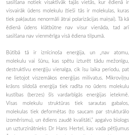
sasilšana notiek visaktīvāk tajās vietās, kur ēdienā ir
visvairāk ūdens molekulu (tieši tās ir molekulas, kuras
tiek pakļautas nenormāli ātrai polarizācijas maiņai). Tā kā
ēdienā ūdens klātbūtne nav visur vienāda, tad arī
sasilšana nav vienmērīga visā ēdiena tilpumā.
Būtībā tā ir iznīcinoša enerģija, un „nav atomu,
molekulu vai šūnu, kas spētu izturēt tādu mežonīgu,
destruktīvu enerģiju vienalga, cik īsu laika periodu, pat
ne lietojot viszemākos enerģijas milivatus. Mikroviļņu
krāsns sildošā enerģija tiek radīta no ūdens molekulu
kustības (berzes) šīs vardarbīgās enerģijas ietekmē.
Visas molekulu struktūras tiek sarautas gabalos,
molekulas tiek deformētas (to saucam par strukturālo
izomērismu), un ēdiens zaudē kvalitāti,” apgalvo biologs
un uzturzinātnieks Dr Hans Hertel, kas vada pētījumus