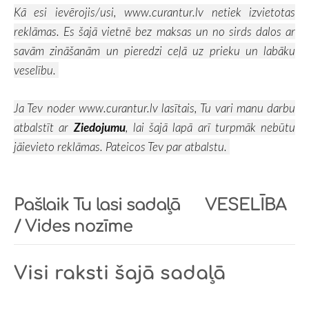
Kā esi ievērojis/usi,
www.curantur.lv
netiek izvietotas
reklāmas. Es šajā vietnē bez maksas un no sirds dalos ar
savām zināšanām un pieredzi ceļā uz prieku un labāku
veselību.
Ja Tev noder
www.curantur.lv
lasītais, Tu vari manu darbu
atbalstīt ar
Ziedojumu
, lai šajā lapā arī turpmāk nebūtu
jāievieto reklāmas. Pateicos Tev par atbalstu.
Pašlaik Tu lasi sadaļā
VESELĪBA
/ Vides nozīme
Visi raksti šajā sadaļā