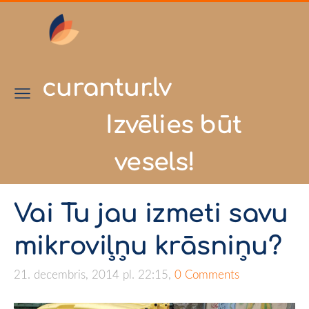
curantur.lv
Izvēlies būt
vesels!
Vai Tu jau izmeti savu
mikroviļņu krāsniņu?
21. decembris, 2014 pl. 22:15,
0 Comments