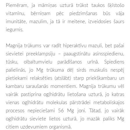
Piemēram, ja māmiņas uzturā trūkst taukos šķīstošo
vitamīnu, bērniņam pēc piedzimšanas būs vāja
imunitāte, mazulim, ja tā ir meitene, izveidosies šaurs
iegurnis.
Magnija trūkums var radīt hiperaktīvu mazuli, bet pašai
sievietei preeklampsiju – paaugstinātu asinsspiedienu,
tūsku, olbaltumvielu parādīšanos urīnā. Spiediens
palielinās, jo Mg trūkuma dēļ sirds muskulis nespēj
pietiekami relaksēties (atslābt) starp priekškambaru un
kambaru saraušanās momentiem. Magnija trūkumu vēl
vairāk pastiprina ogļhidrātu lietošana uzturā, jo katras
vienas ogļhidrātu molekulas pārstrādei metaboliskajos
procesos nepieciešami 56 Mg joni. Tātad, jo vairāk
ogļhidrātu sieviete lietos uzturā, jo mazāk paliks Mg
citiem uzdevumiem organismā.