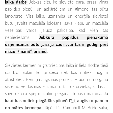
laika darbs
.
Jebkas cits, ko sieviete dara, prasa viņas
papildus piepūli un apkārtējiem un ģimenei tas būtu
jānovērtē. Viss laiks, uzmanība un enerģija sievietei
būtu jāvelta mazulīša lološanai savā klēpī, un mazulīša
veselības vārdā jālūdz palīdzība, kad vien tas
nepieciešams.
Jebkura papildus pienākuma
uzņemšanās būtu jāizsijā caur „vai tas ir godīgi pret
mazuli/mani?” prizmu
.
Sievietes ķermenim grūtniecības laikā ir liela slodze tieši
daudzo bioķīmisko procesu dēļ, kas notiek, auglim
attīstoties. Bērniņa augšanas process – audu un orgānu
sistēmu veidošanās – izmanto tās uzturvielas, kādas ar
savu uzturu spēj mazulim piegādāt topošā māmiņa.
Ja
kaut kas netiek piegādāts pilnvērtīgi, auglis to paņem
no mātes ķermeņa
. Tāpēc Dr Campbell-McBride saka,