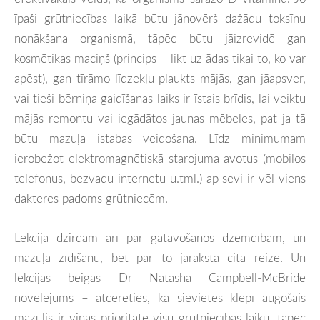
īpaši grūtniecības laikā būtu jānovērš dažādu toksīnu
nonākšana organismā, tāpēc būtu jāizrevidē gan
kosmētikas maciņš (princips – likt uz ādas tikai to, ko var
apēst), gan tīrāmo līdzekļu plaukts mājās, gan jāapsver,
vai tieši bērniņa gaidīšanas laiks ir īstais brīdis, lai veiktu
mājās remontu vai iegādātos jaunas mēbeles, pat ja tā
būtu mazuļa istabas veidošana. Līdz minimumam
ierobežot elektromagnētiskā starojuma avotus (mobilos
telefonus, bezvadu internetu u.tml.) ap sevi ir vēl viens
dakteres padoms grūtniecēm.
Lekcijā dzirdam arī par gatavošanos dzemdībām, un
mazuļa zīdīšanu, bet par to jāraksta citā reizē. Un
lekcijas beigās Dr Natasha Campbell-McBride
novēlējums – atcerēties, ka sievietes klēpī augošais
mazulis ir viņas prioritāte visu grūtniecības laiku, tāpēc