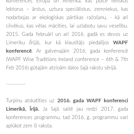
konferences Eiropā un Amerikā, kas pulcē lieliskus
lektorus – ārstus, uztura speciālistus, zemniekus, kas
nodarbojas ar ekoloģiskas pārtikas ražošanu, - kā arī
cilvēkus, kas vēlas mācīties, lai uzlabotu savu veselību.
2015. Gada februārī un arī 2016. gadā es devos uz
Limeriku (Īrijā), kur kā klausītājs piedalījos
WAPF
konferencē
. Ar galvenajām 2016. gada konferencē
(WAPF Wise Traditions Ireland conference – 6th & 7th
Feb 2016) gūtajām atziņām dalos šajā rakstu sērijā.
-----------
Turpinu atskatīties uz
2016. gada WAPF konferenci
Limerikā, Īrijā.
Ja šajā saitē jau redzi 2017. gada
konferences programmu, tad 2016. g. programmu vari
aplūkot zem šī raksta.