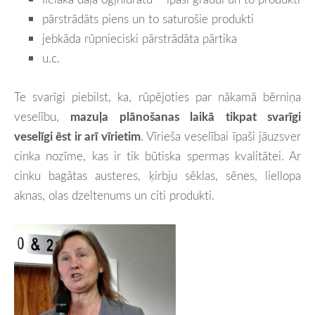
pārstrādāts piens un to saturošie produkti
jebkāda rūpnieciski pārstrādāta pārtika
u.c.
Te svarīgi piebilst, ka, rūpējoties par nākamā bērniņa
veselību,
mazuļa plānošanas laikā tikpat svarīgi
veselīgi ēst ir arī vīrietim
. Vīrieša veselībai īpaši jāuzsver
cinka nozīme, kas ir tik būtiska spermas kvalitātei. Ar
cinku bagātas austeres, ķirbju sēklas, sēnes, liellopa
aknas, olas dzeltenums un citi produkti.