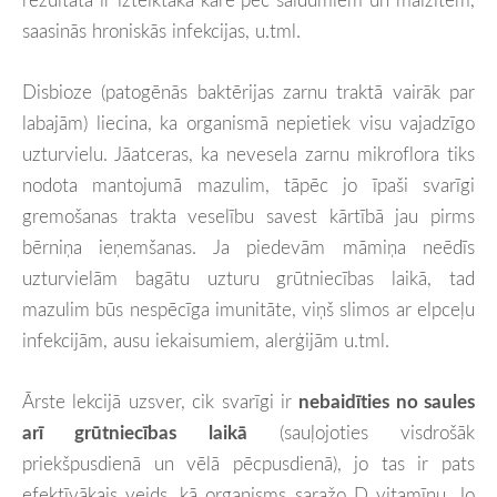
saasinās hroniskās infekcijas, u.tml.
Disbioze (patogēnās baktērijas zarnu traktā vairāk par
labajām) liecina, ka organismā nepietiek visu vajadzīgo
uzturvielu. Jāatceras, ka nevesela zarnu mikroflora tiks
nodota mantojumā mazulim, tāpēc jo īpaši svarīgi
gremošanas trakta veselību savest kārtībā jau pirms
bērniņa ieņemšanas. Ja piedevām māmiņa neēdīs
uzturvielām bagātu uzturu grūtniecības laikā, tad
mazulim būs nespēcīga imunitāte, viņš slimos ar elpceļu
infekcijām, ausu iekaisumiem, alerģijām u.tml.
Ārste lekcijā uzsver, cik svarīgi ir
nebaidīties no saules
arī grūtniecības laikā
(sauļojoties visdrošāk
priekšpusdienā un vēlā pēcpusdienā), jo tas ir pats
efektīvākais veids, kā organisms saražo D vitamīnu. Jo