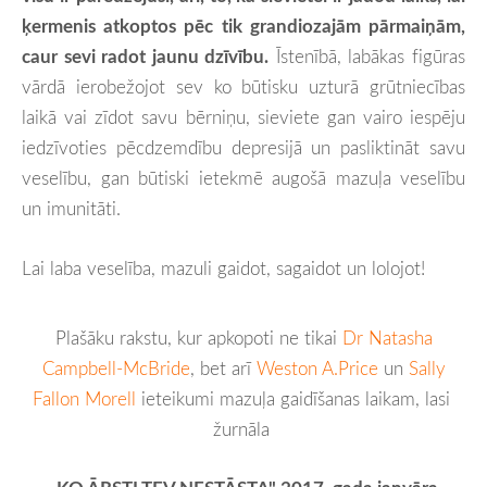
ķermenis atkoptos pēc tik grandiozajām pārmaiņām,
caur sevi radot jaunu dzīvību.
Īstenībā, labākas figūras
vārdā ierobežojot sev ko būtisku uzturā grūtniecības
laikā vai zīdot savu bērniņu, sieviete gan vairo iespēju
iedzīvoties pēcdzemdību depresijā un pasliktināt savu
veselību, gan būtiski ietekmē augošā mazuļa veselību
un imunitāti.
Lai laba veselība, mazuli gaidot, sagaidot un lolojot!
Plašāku rakstu, kur apkopoti ne tikai
Dr Natasha
Campbell-McBride
, bet arī
Weston A.Price
un
Sally
Fallon Morell
ieteikumi mazuļa gaidīšanas laikam,
lasi
žurnāla