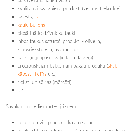
olas (vēlams, lauku vistu)
kvalitatīvi svaigpiena produkti (vēlams treknākie)
sviests,
Gī
kaulu buljons
piesātinātie dzīvnieku tauki
labos taukus saturoši produkti - olīveļļa,
kokosriekstu eļļa, avokado u.c.
dārzeņi (jo īpaši - zaļie lapu dārzeņi)
probiotiskajām baktērijām bagāti produkti (
skābi
kāposti
,
kefīrs
u.c.)
rieksti un sēklas (mērcēti)
u.c.
Savukārt, no ēdienkartes jāizņem:
cukurs un visi produkti, kas to satur
lielākā daļa ogļhidrātu – īpaši graudi un to produkti