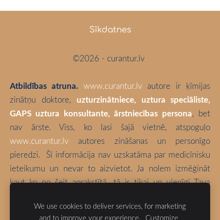
Sīkdatnes
©2026 - curantur.lv
Atbildības atruna.
www.curantur.lv
autore ir ķīmijas
zinātņu doktore,
uzturzinātniece, uztura speciāliste,
GAPS uztura konsultante, ārstniecības persona
, bet
nav ārste. Viss, ko lasi šajā vietnē, atspoguļo
www.curantur.lv
autores zināšanas un personīgo
pieredzi.
Šī informācija nav uzskatāma par medicīnisku
ieteikumu un nevar to aizvietot. Ja nolem izmēģināt
kaut ko no šeit aprakstītā, tā ir tikai un vienīgi Tava
atbildība. Izvēlies būt vesels!
We use cookies to deliver services, for marketing
and to improve your experience.
Customize