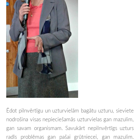
Ēdot pilnvērtīgu un uzturvielām bagātu uzturu, sieviete
nodrošina visas nepieciešamās uzturvielas gan mazulim,
gan savam organismam. Savukārt nepilnvērtīgs uzturs
radīs problēmas gan pašai grūtniecei, gan mazulim.