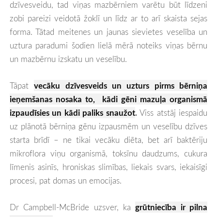
dzīvesveidu, tad viņas mazbērniem varētu būt līdzeni
zobi pareizi veidotā žoklī un līdz ar to arī skaista sejas
forma. Tātad meitenes un jaunas sievietes veselība un
uztura paradumi šodien lielā mērā noteiks viņas bērnu
un mazbērnu izskatu un veselību.
Tāpat
vecāku dzīvesveids un uzturs pirms bērniņa
ieņemšanas nosaka to, kādi gēni mazuļa organismā
izpaudīsies un kādi paliks snaužot
.
Viss atstāj iespaidu
uz plānotā bērniņa gēnu izpausmēm un veselību dzīves
starta brīdī – ne tikai vecāku diēta, bet arī baktēriju
mikroflora viņu organismā, toksīnu daudzums, cukura
līmenis asinīs, hroniskas slimības, liekais svars, iekaisīgi
procesi, pat domas un emocijas.
Dr Campbell-McBride uzsver, ka
grūtniecība ir pilna