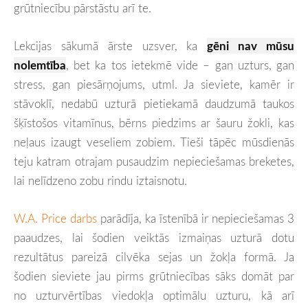
grūtniecību pārstāstu arī te.
Lekcijas sākumā ārste uzsver, ka
gēni nav mūsu
nolemtība
, bet ka tos ietekmē vide – gan uzturs, gan
stress, gan piesārņojums, utml. Ja sieviete, kamēr ir
stāvoklī, nedabū uzturā pietiekamā daudzumā taukos
šķīstošos vitamīnus, bērns piedzims ar šauru žokli, kas
neļaus izaugt veseliem zobiem. Tieši tāpēc mūsdienās
teju katram otrajam pusaudzim nepieciešamas breketes,
lai nelīdzeno zobu rindu iztaisnotu.
W.A. Price darbs
parādīja, ka īstenībā ir nepieciešamas 3
paaudzes, lai šodien veiktās izmaiņas uzturā dotu
rezultātus pareizā cilvēka sejas un žokļa formā. Ja
šodien sieviete jau pirms grūtniecības sāks domāt par
no uzturvērtības viedokļa optimālu uzturu, kā arī