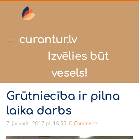
curantur.lv
Izvēlies būt
vesels!
Grūtniecība ir pilna
laika darbs
7. janvāris, 2017 pl. 18:55,
0 Comments