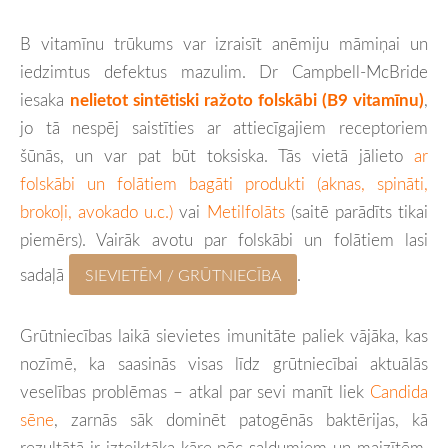
B vitamīnu trūkums var izraisīt anēmiju māmiņai un
iedzimtus defektus mazulim. Dr Campbell-McBride
iesaka
nelietot sintētiski ražoto folskābi (B9 vitamīnu)
,
jo tā nespēj saistīties ar attiecīgajiem receptoriem
šūnās, un var pat būt toksiska. Tās vietā jālieto
ar
folskābi un folātiem bagāti produkti (aknas, spināti,
brokoļi, avokado u.c.)
vai
Metilfolāts
(saitē parādīts tikai
piemērs). Vairāk avotu par folskābi un folātiem lasi
sadaļā
.
SIEVIETĒM / GRŪTNIECĪBA
Grūtniecības laikā sievietes imunitāte paliek vājāka, kas
nozīmē, ka saasinās visas līdz grūtniecībai aktuālās
veselības problēmas – atkal par sevi manīt liek
Candida
sēne
, zarnās sāk dominēt patogēnās baktērijas, kā
rezultātā ir izteiktāka kāre pēc saldumiem un maizītēm,