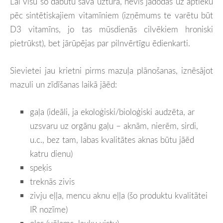
Lai visu šo dabūtu savā uzturā, nevis jādodas uz aptieku
pēc sintētiskajiem vitamīniem (izņēmums te varētu būt
D3 vitamīns, jo tas mūsdienās cilvēkiem hroniski
pietrūkst), bet jārūpējas par pilnvērtīgu ēdienkarti.
Sievietei jau krietni pirms mazuļa plānošanas, iznēsājot
mazuli un zīdīšanas laikā jāēd:
gaļa (ideāli, ja ekoloģiski/bioloģiski audzēta, ar
uzsvaru uz orgānu gaļu – aknām, nierēm, sirdi,
u.c., bez tam, labas kvalitātes aknas būtu jāēd
katru dienu)
speķis
treknās zivis
zivju eļļa, mencu aknu eļļa (šo produktu kvalitātei
IR nozīme)