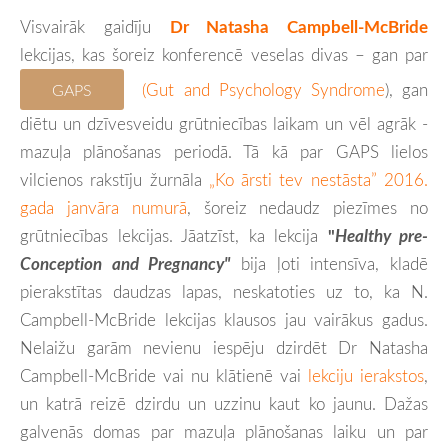
Visvairāk gaidīju
Dr Natasha Campbell-McBride
lekcijas, kas šoreiz konferencē veselas divas – gan par
(Gut and Psychology Syndrome
), gan
GAPS
diētu un dzīvesveidu grūtniecības laikam un vēl agrāk -
mazuļa plānošanas periodā. Tā kā par GAPS lielos
vilcienos rakstīju žurnāla
„Ko ārsti tev nestāsta” 2016.
gada janvāra numurā
, šoreiz nedaudz piezīmes no
grūtniecības lekcijas. Jāatzīst, ka lekcija
"
Healthy pre-
Conception and Pregnancy"
bija ļoti intensīva, kladē
pierakstītas daudzas lapas, neskatoties uz to, ka N.
Campbell-McBride lekcijas klausos jau vairākus gadus.
Nelaižu garām nevienu iespēju dzirdēt Dr Natasha
Campbell-McBride vai nu klātienē vai
lekciju ierakstos
,
un katrā reizē dzirdu un uzzinu kaut ko jaunu. Dažas
galvenās domas par mazuļa plānošanas laiku un par