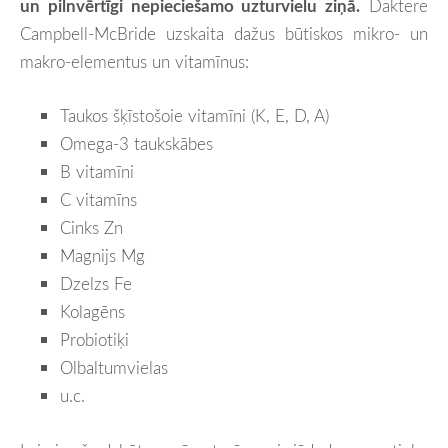
un pilnvērtīgi nepieciešamo uzturvielu ziņā.
Daktere
Campbell-McBride uzskaita dažus būtiskos mikro- un
makro-elementus un vitamīnus:
Taukos šķīstošoie vitamīni (K, E, D, A)
Omega-3 taukskābes
B vitamīni
C vitamīns
Cinks Zn
Magnijs Mg
Dzelzs Fe
Kolagēns
Probiotiķi
Olbaltumvielas
u.c.