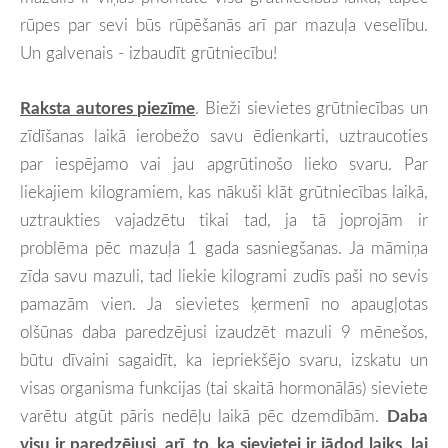
rūpes par sevi būs rūpēšanās arī par mazuļa veselību.
Un galvenais - izbaudīt grūtniecību!
Raksta autores piezīme
. Bieži sievietes grūtniecības un
zīdīšanas laikā ierobežo savu ēdienkarti, uztraucoties
par iespējamo vai jau apgrūtinošo lieko svaru. Par
liekajiem kilogramiem, kas nākuši klāt grūtniecības laikā,
uztraukties vajadzētu tikai tad, ja tā joprojām ir
problēma pēc mazuļa 1 gada sasniegšanas. Ja māmiņa
zīda savu mazuli, tad liekie kilogrami zudīs paši no sevis
pamazām vien. Ja sievietes ķermenī no apaugļotas
olšūnas daba paredzējusi izaudzēt mazuli 9 mēnešos,
būtu dīvaini sagaidīt, ka iepriekšējo svaru, izskatu un
visas organisma funkcijas (tai skaitā hormonālās) sieviete
varētu atgūt pāris nedēļu laikā pēc dzemdībām.
Daba
visu ir paredzējusi, arī, to, ka sievietei ir jādod laiks, lai