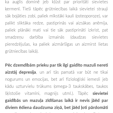
ka auglis dominē jeb kļūst par prioritāti sievietes
ķermenī. Tieši tāpēc grūtniecības laikā sievietei strauji
sāk bojāties zobi, paliek mīkstāki kauli (osteoporoze), var
palikt sliktāka redze, pastiprinās vai aizsākas anēmija,
paliek plānāki mati vai tie sāk pastiprināti izkrist, pat
smadzeņu darbība izmainās (daudzas sievietes
pieredzējušas, ka paliek aizmāršīgas un aizmirst lietas
grūtniecības laikā).
Pēc dzemdībām prieku par tik ilgi gaidīto mazuli nereti
aizstāj depresija
, un arī tās pamatā var būt ne tikai
nogurums un emocijas, bet arī fizioloģiski iemesli jeb
kādu uzturvielu trūkums (omega-3 taukskābes, taukos
šķīstošie vitamīni, magnijs utml.). Tāpēc
sievietei
gaidībās un mazuļa zīdīšanas laikā ir nevis jāēd par
diviem ēdiena daudzuma ziņā, bet jāēd ļoti pārdomāti