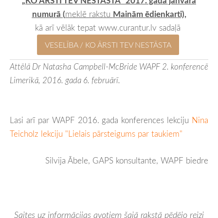
„KO ĀRSTI TEV NESTĀSTA" 2017. gada janvāra
numurā (
meklē rakstu
Mainām ēdienkarti),
kā arī vēlāk tepat www.curantur.lv sadaļā
VESELĪBA / KO ĀRSTI TEV NESTĀSTA
Attēlā Dr Natasha Campbell-McBride WAPF 2. konferencē
Limerikā, 2016. gada 6. februārī.
Lasi arī par WAPF 2016. gada konferences lekciju
Nina
Teicholz lekciju "Lielais pārsteigums par taukiem"
Silvija Ābele, GAPS konsultante, WAPF biedre
Saites uz informācijas avotiem šajā rakstā pēdējo reizi