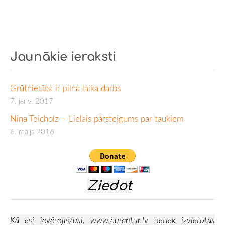
Jaunākie ieraksti
Grūtniecība ir pilna laika darbs
7. janv. 2017
Nina Teicholz – Lielais pārsteigums par taukiem
6. maijs 2016
Ziedot
Kā esi ievērojis/usi,
www.curantur.lv
netiek izvietotas