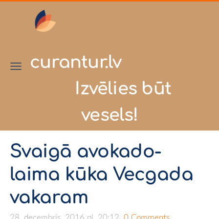
curantur.lv
Izvēlies būt
vesels!
Svaigā avokado-
laima kūka Vecgada
vakaram
28. decembris, 2016 pl. 20:12,
0 Comments