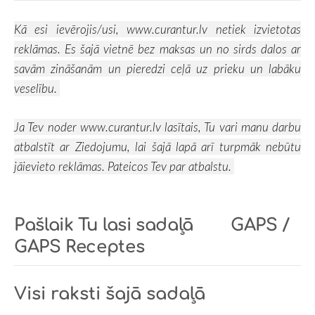
Kā esi ievērojis/usi,
www.curantur.lv
netiek izvietotas
reklāmas. Es šajā vietnē bez maksas un no sirds dalos ar
savām zināšanām un pieredzi ceļā uz prieku un labāku
veselību.
Ja Tev noder
www.curantur.lv
lasītais, Tu vari manu darbu
atbalstīt ar
Ziedojumu, lai šajā lapā arī turpmāk nebūtu
jāievieto reklāmas. Pateicos Tev par atbalstu.
Pašlaik Tu lasi sadaļā
GAPS /
GAPS Receptes
Visi raksti šajā sadaļā