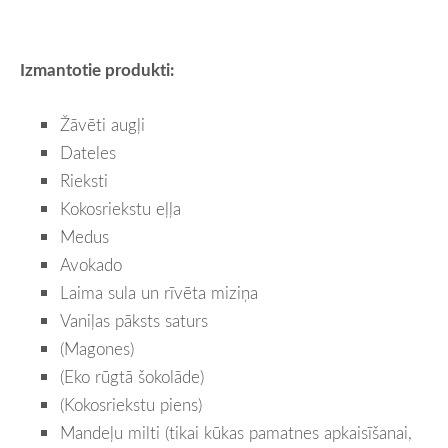
Izmantotie produkti:
Žāvēti augļi
Dateles
Rieksti
Kokosriekstu eļļa
Medus
Avokado
Laima sula un rīvēta miziņa
Vaniļas pāksts saturs
(Magones)
(Eko rūgtā šokolāde)
(Kokosriekstu piens)
Mandeļu milti (tikai kūkas pamatnes apkaisīšanai,