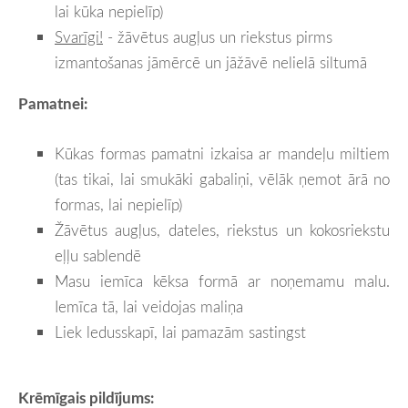
lai kūka nepielīp)
Svarīgi!
- žāvētus augļus un riekstus pirms
izmantošanas jāmērcē un jāžāvē nelielā siltumā
Pamatnei:
Kūkas formas pamatni izkaisa ar mandeļu miltiem
(tas tikai, lai smukāki gabaliņi, vēlāk ņemot ārā no
formas, lai nepielīp)
Žāvētus augļus, dateles, riekstus un kokosriekstu
eļļu sablendē
Masu iemīca kēksa formā ar noņemamu malu.
Iemīca tā, lai veidojas maliņa
Liek ledusskapī, lai pamazām sastingst
Krēmīgais pildījums: