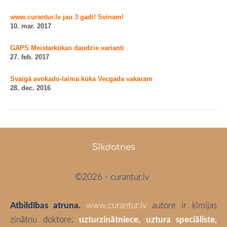
www.curantur.lv jau 3 gadi! Svinam!
10. mar. 2017
GAPS Meistarkūkas daudzie varianti
27. feb. 2017
Svaigā avokado-laima kūka Vecgada vakaram
28. dec. 2016
Sīkdatnes
©2026 - curantur.lv
Atbildības atruna.
www.curantur.lv
autore ir ķīmijas
zinātņu doktore,
uzturzinātniece, uztura speciāliste,