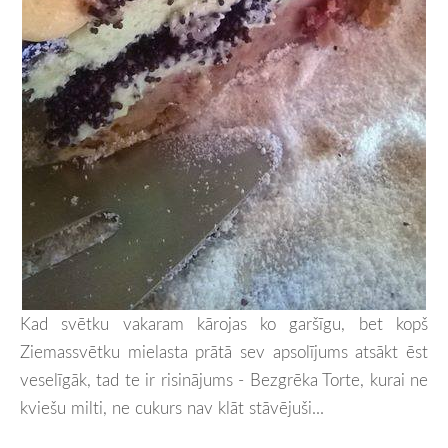
Kad svētku vakaram kārojas ko garšīgu, bet kopš
Ziemassvētku mielasta prātā sev apsolījums atsākt ēst
veselīgāk, tad te ir risinājums - Bezgrēka Torte, kurai ne
kviešu milti, ne cukurs nav klāt stāvējuši...