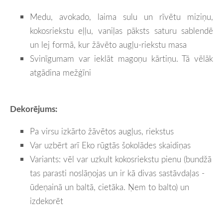
Medu, avokado, laima sulu un rīvētu miziņu,
kokosriekstu eļļu, vaniļas pāksts saturu sablendē
un lej formā, kur žāvēto augļu-riekstu masa
Svinīgumam var ieklāt magoņu kārtiņu. Tā vēlāk
atgādina mežģīni
Dekorējums:
Pa virsu izkārto žāvētos augļus, riekstus
Var uzbērt arī Eko rūgtās šokolādes skaidiņas
Variants: vēl var uzkult kokosriekstu pienu (bundžā
tas parasti noslāņojas un ir kā divas sastāvdaļas -
ūdeņainā un baltā, cietāka. Ņem to balto) un
izdekorēt