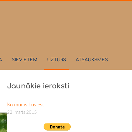
A
SIEVIETĒM
UZTURS
ATSAUKSMES
Jaunākie ieraksti
Ko mums būs ēst
22. marts 2015