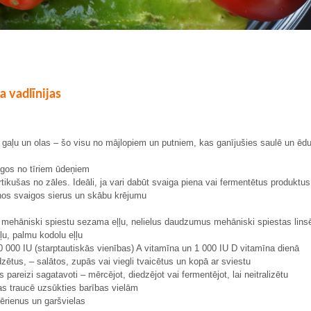
a vadlīnijas
u gaļu un olas – šo visu no mājlopiem un putniem, kas ganījušies saulē un ēdu
īgos no tīriem ūdeņiem
ikušas no zāles. Ideāli, ja vari dabūt svaiga piena vai fermentētus produktus
knos svaigos sierus un skābu krējumu
, mehāniski spiestu sezama eļļu, nelielus daudzumus mehāniski spiestas lins
ļļu, palmu kodolu eļļu
10 000 IU (starptautiskās vienības) A vitamīna un 1 000 IU D vitamīna dienā
dzētus, – salātos, zupās vai viegli tvaicētus un kopā ar sviestu
areizi sagatavoti – mērcējot, diedzējot vai fermentējot, lai neitralizētu
kas traucē uzsūkties barības vielām
zērienus un garšvielas