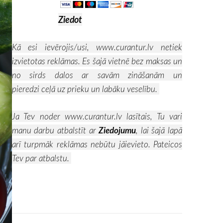
Ziedot
Kā esi ievērojis/usi,
www.curantur.lv
netiek
izvietotas reklāmas. Es šajā vietnē bez maksas un
no sirds dalos ar savām zināšanām un
pieredzi ceļā uz prieku un labāku veselību.
Ja Tev noder
www.curantur.lv
lasītais, Tu vari
manu darbu atbalstīt ar
Ziedojumu
, lai šajā lapā
arī turpmāk reklāmas nebūtu jāievieto. Pateicos
Tev par atbalstu.