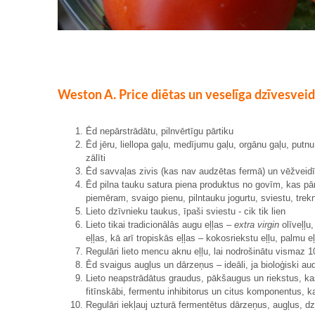
Weston A. Price diētas un veselīga dzīvesveid
Ēd nepārstrādātu, pilnvērtīgu pārtiku
Ēd jēru, liellopa gaļu, medījumu gaļu, orgānu gaļu, putn
zālīti
Ēd savvaļas zivis (kas nav audzētas fermā) un vēžveid
Ēd pilna tauku satura piena produktus no govīm, kas pārt
piemēram, svaigo pienu, pilntauku jogurtu, sviestu, tre
Lieto dzīvnieku taukus, īpaši sviestu - cik tik lien
Lieto tikai tradicionālās augu eļļas –
extra virgin
olīveļļu
eļļas, kā arī tropiskās eļļas – kokosriekstu eļļu, palmu e
Regulāri lieto mencu aknu eļļu, lai nodrošinātu vismaz 
Ēd svaigus augļus un dārzeņus – ideāli, ja bioloģiski au
Lieto neapstrādātus graudus, pākšaugus un riekstus, kas p
fitīnskābi, fermentu inhibitorus un citus komponentus, 
Regulāri iekļauj uzturā fermentētus dārzeņus, augļus, d