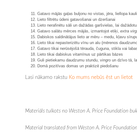
Gatavo mājās gaļas buljonu no vistas, jēra, liellopa ka
Lieto filtrētu ūdeni gatavošanai un dzeršanai
Lieto nerafinētu sāli un dažādas garšvielas, lai dažādotu
Gatavo salātu mērces mājās, izmantojot etiķi,
extra virg
Dabiskos saldinātājus lieto ar mēru – medu, kļavu sīrupu
Lieto tikai nepasterizētu vīnu un alu (mērenos daudzumo
Gatavo tikai nerūsējošā tērauda, čuguna, stikla vai laba
Lieto tikai dabiskus vitamīnus uz pārtikas bāzes
Guli pietiekamu daudzumu stundu, vingro un dzīvo tā,
Domā pozitīvas domas un praktizē piedošanu
Lasi nākamo rakstu
Ko mums nebūs ēst un lietot
Materiāls tulkots no Weston A. Price Foundation bu
Material translated from Weston A. Price Foundation 