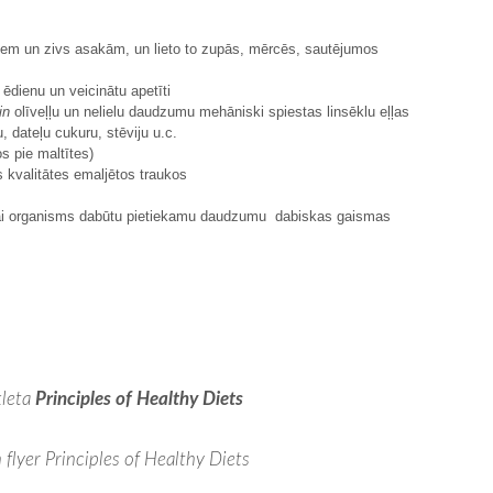
uliem un zivs asakām, un lieto to zupās, mērcēs, sautējumos
 ēdienu un veicinātu apetīti
in
olīveļļu un nelielu daudzumu mehāniski spiestas linsēklu eļļas
, dateļu cukuru, stēviju u.c.
s pie maltītes)
s kvalitātes emaljētos traukos
 lai organisms dabūtu pietiekamu daudzumu dabiskas gaismas
kleta
Principles of Healthy Diets
flyer Principles of Healthy Diets