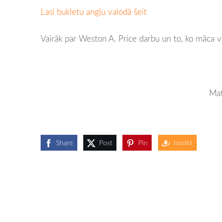
Lasi bukletu angļu valodā šeit
Vairāk par Weston A. Price darbu un to, ko māca vi
Materiālu tulkoja un saga
Share
Post
Pin
Ieteikt