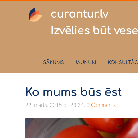
curantur
Izvēlies būt vese
SĀKUMS
JAUNUMI
KONSULTĀC
Ko mums būs ēst
22. marts, 2015 pl. 23:34,
0 Comments