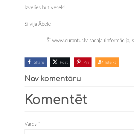
Izvēlies būt vesels!
Silvija Ābele
Šī www.curantur.lv sadaļa (informācija, 
Share
Post
Pin
Ieteikt
Nav komentāru
Komentēt
Vārds *