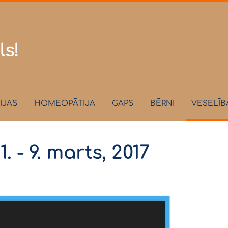
.lv
ls!
IJAS
HOMEOPĀTIJA
GAPS
BĒRNI
VESELĪB
 - 9. marts, 2017