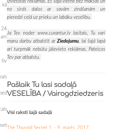
izvietotas reklāmas. Es šajā vietnē bez maksas un
, kā
no sirds dalos ar savām zināšanām un
pieredzi ceļā uz prieku un labāku veselību.
 24
Ja Tev noder
www.curantur.lv
lasītais, Tu vari
 am
manu darbu atbalstīt ar
Ziedojumu
, lai šajā lapā
arī turpmāk nebūtu jāievieto reklāmas. Pateicos
Tev par atbalstu.
d by
eals
Pašlaik Tu lasi sadaļā
bed
VESELĪBA / Vairogdziedzeris
als
Visi raksti šajā sadaļā
set
The Thyroid Secret 1. - 9. marts, 2017