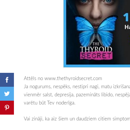
Attēls no www.thethyroidsecret.com
Ja nogurums, nespēks, nestipri nagi, matu izkrišan
vienmēr salst, depresija, pazemināts libido, nespēj
varētu būt Tev noderīga.
Vai zināji, ka aiz šiem un daudziem citiem simpto