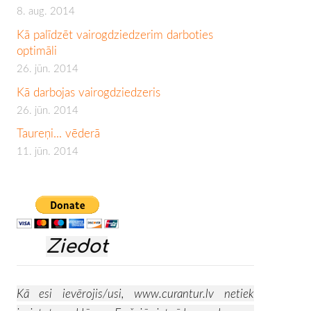
8. aug. 2014
Kā palīdzēt vairogdziedzerim darboties
optimāli
26. jūn. 2014
Kā darbojas vairogdziedzeris
26. jūn. 2014
Taureņi... vēderā
11. jūn. 2014
Ziedot
Kā esi ievērojis/usi,
www.curantur.lv
netiek