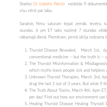
Skaties
Dr Izabella Wentz
veidotās 9 dokumentālo
visu vērst par labu.
Saraksts filmu saturam tepat zemāk. Ievēro, k
stundas. 6 pm ET laiks nozīmē 7 stundas vēlāk
nākamajā dienā. Piemēram, pirmā sērija redzama b
Thyroid Disease Revealed,
March 1st,
6
conventional medicine -- but the truth is -- 
The Thyroid Misinformation & Misdiagno
which myths leave people sick and helpless
Unknown Thyroid Therapies, March 3rd, 6p
drug the last 2 out of 3 years. But what if t
The Truth About Toxins, March 4th, 6pm E
per day! Find out how our environment can le
Healing Thyroid Disease Healing Thyroid