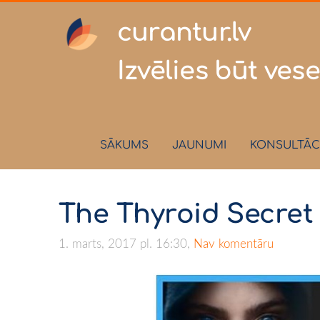
curantur
Izvēlies būt vese
SĀKUMS
JAUNUMI
KONSULTĀC
The Thyroid Secret 1.
1. marts, 2017 pl. 16:30,
Nav komentāru