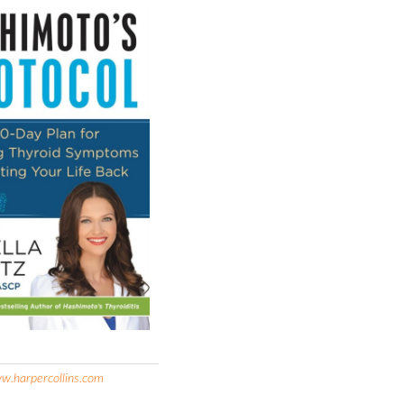
w.harpercollins.com