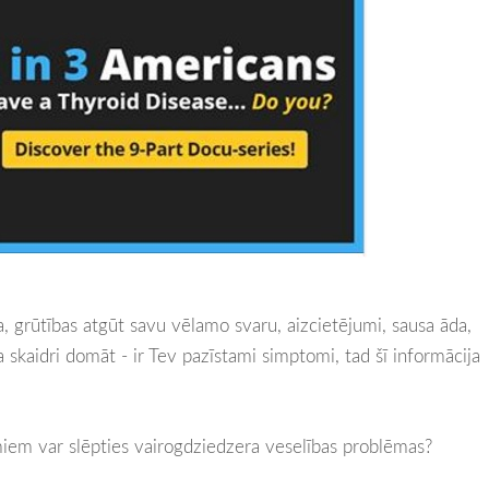
a, grūtības atgūt savu vēlamo svaru, aizcietējumi, sausa āda,
a skaidri domāt - ir Tev pazīstami simptomi, tad šī informācija
miem var slēpties vairogdziedzera veselības problēmas?