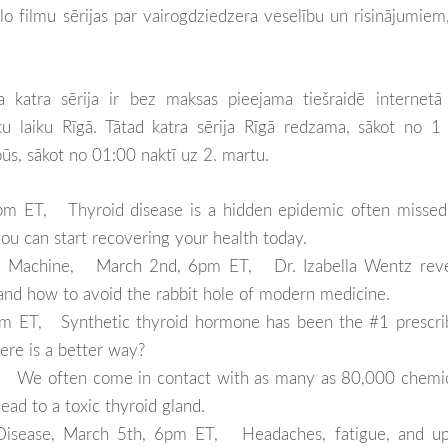
 filmu sērijas par vairogdziedzera veselību un risinājumiem
a katra sērija ir bez maksas pieejama tiešraidē internetā
u laiku Rīgā. Tātad katra sērija Rīgā redzama, sākot no 1
ūs, sākot no 01:00 naktī uz 2. martu.
pm ET,
Thyroid disease is a hidden epidemic often misse
you can start recovering your health today.
sis Machine,
March 2nd,
6pm ET,
Dr. Izabella Wentz rev
 and how to avoid the rabbit hole of modern medicine.
m ET, Synthetic thyroid hormone has been the #1 prescri
here is a better way?
T, We often come in contact with as many as 80,000 chemic
ad to a toxic thyroid gland.
 Disease, March 5th, 6pm ET, Headaches, fatigue, and up