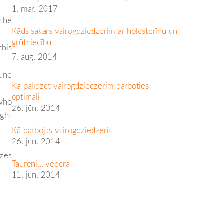
1. mar. 2017
the
Kāds sakars vairogdziedzerim ar holesterīnu un
grūtniecību
this
7. aug. 2014
une
Kā palīdzēt vairogdziedzerim darboties
optimāli
 who
26. jūn. 2014
ight
Kā darbojas vairogdziedzeris
26. jūn. 2014
dzes
Taureņi... vēderā
11. jūn. 2014