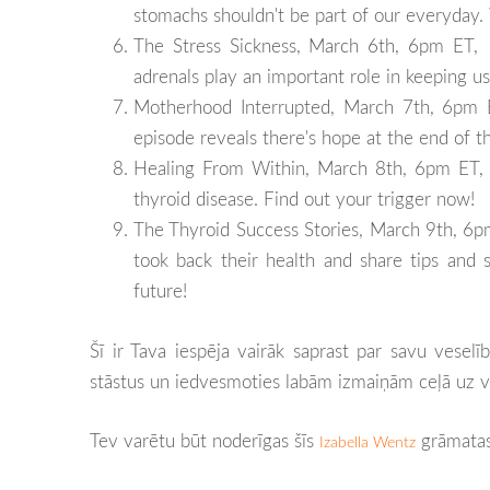
stomachs shouldn't be part of our everyday. 
The Stress Sickness, March 6th, 6pm ET, 
adrenals play an important role in keeping us
Motherhood Interrupted, March 7th, 6pm ET
episode reveals there's hope at the end of t
Healing From Within, March 8th, 6pm ET,
thyroid disease. Find out your trigger now!
The Thyroid Success Stories, March 9th, 6p
took back their health and share tips and 
future!
Šī ir Tava iespēja vairāk saprast par savu veselīb
stāstus un iedvesmoties labām izmaiņām ceļā uz ves
Tev varētu būt noderīgas šīs
grāmatas
Izabella Wentz