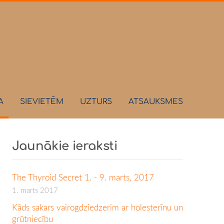
A
SIEVIETĒM
UZTURS
ATSAUKSMES
Jaunākie ieraksti
The Thyroid Secret 1. - 9. marts, 2017
1. marts 2017
Kāds sakars vairogdziedzerim ar holesterīnu un
grūtniecību