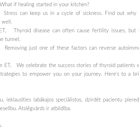
What if healing started in your kitchen?
Stress can keep us in a cycle of sickness. Find out why 
 well.
, Thyroid disease can often cause fertility issues, but 
he tunnel.
 Removing just one of these factors can reverse autoimm
m ET, We celebrate the success stories of thyroid patients
strategies to empower you on your journey. Here's to a br
u, ieklausīties labākajos speciālistos, dzirdēt pacientu piere
elību. Atslēgvārds ir atbildība.
.