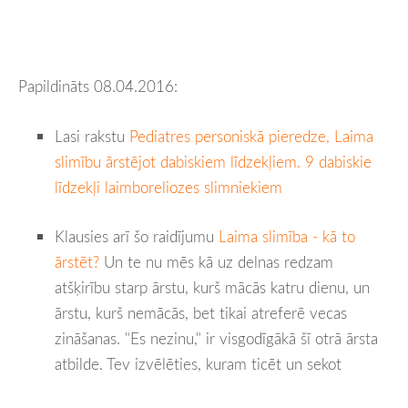
Papildināts 08.04.2016:
Lasi rakstu
Pediatres personiskā pieredze, Laima
slimību ārstējot dabiskiem līdzekļiem. 9 dabiskie
līdzekļi laimboreliozes slimniekiem
Klausies arī šo raidījumu
Laima slimība - kā to
ārstēt?
Un te nu mēs kā uz delnas redzam
atšķirību starp ārstu, kurš mācās katru dienu, un
ārstu, kurš nemācās, bet tikai atreferē vecas
zināšanas. "Es nezinu," ir visgodīgākā šī otrā ārsta
atbilde. Tev izvēlēties, kuram ticēt un sekot