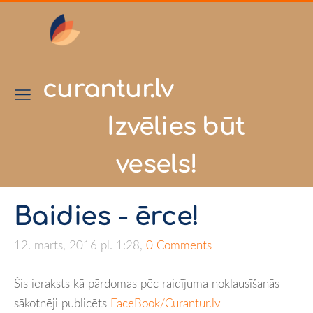
curantur.lv
Izvēlies būt
vesels!
Baidies - ērce!
12. marts, 2016 pl. 1:28,
0 Comments
Šis ieraksts kā pārdomas pēc raidījuma noklausīšanās
sākotnēji publicēts
FaceBook/Curantur.lv