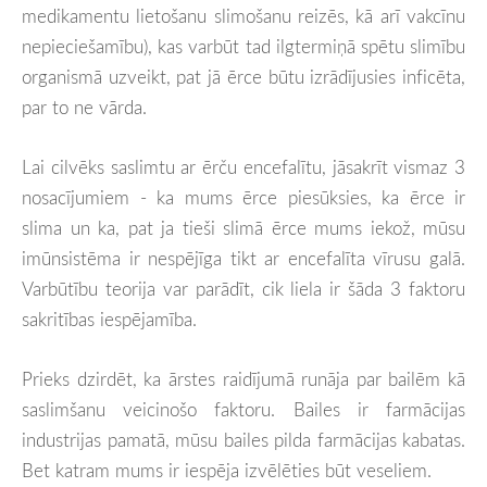
medikamentu lietošanu slimošanu reizēs, kā arī vakcīnu
nepieciešamību), kas varbūt tad ilgtermiņā spētu slimību
organismā uzveikt, pat jā ērce būtu izrādījusies inficēta,
par to ne vārda.
Lai cilvēks saslimtu ar ērču encefalītu, jāsakrīt vismaz 3
nosacījumiem - ka mums ērce piesūksies, ka ērce ir
slima un ka, pat ja tieši slimā ērce mums iekož, mūsu
imūnsistēma ir nespējīga tikt ar encefalīta vīrusu galā.
Varbūtību teorija var parādīt, cik liela ir šāda 3 faktoru
sakritības iespējamība.
Prieks dzirdēt, ka ārstes raidījumā runāja par bailēm kā
saslimšanu veicinošo faktoru. Bailes ir farmācijas
industrijas pamatā, mūsu bailes pilda farmācijas kabatas.
Bet katram mums ir iespēja izvēlēties būt veseliem.