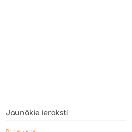
Jaunākie ieraksti
Baidies - ērce!