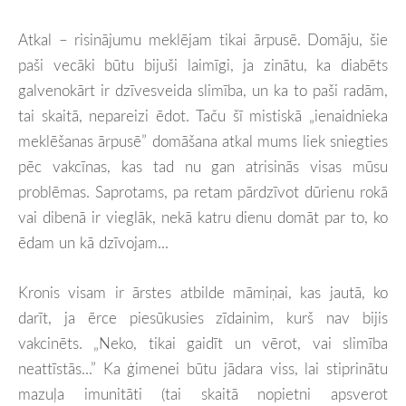
Atkal – risinājumu meklējam tikai ārpusē. Domāju, šie
paši vecāki būtu bijuši laimīgi, ja zinātu, ka diabēts
galvenokārt ir dzīvesveida slimība, un ka to paši radām,
tai skaitā, nepareizi ēdot. Taču šī mistiskā „ienaidnieka
meklēšanas ārpusē” domāšana atkal mums liek sniegties
pēc vakcīnas, kas tad nu gan atrisinās visas mūsu
problēmas. Saprotams, pa retam pārdzīvot dūrienu rokā
vai dibenā ir vieglāk, nekā katru dienu domāt par to, ko
ēdam un kā dzīvojam...
Kronis visam ir ārstes atbilde māmiņai, kas jautā, ko
darīt, ja ērce piesūkusies zīdainim, kurš nav bijis
vakcinēts. „Neko, tikai gaidīt un vērot, vai slimība
neattīstās...” Ka ģimenei būtu jādara viss, lai stiprinātu
mazuļa imunitāti (tai skaitā nopietni apsverot