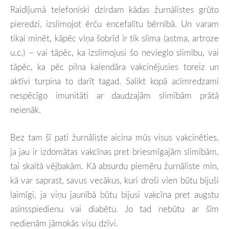
Raidījumā telefoniski dzirdam kādas žurnālistes grūto
pieredzi, izslimojot ērču encefalītu bērnībā. Un varam
tikai minēt, kāpēc viņa šobrīd ir tik slima (astma, artroze
u.c.) – vai tāpēc, ka izslimojusi šo nevieglo slimību, vai
tāpēc, ka pēc pilna kalendāra vakcinējusies toreiz un
aktīvi turpina to darīt tagad. Salikt kopā acīmredzami
nespēcīgo imunitāti ar daudzajām slimībām prātā
neienāk.
Bez tam šī pati žurnāliste aicina mūs visus vakcinēties,
ja jau ir izdomātas vakcīnas pret briesmīgajām slimībām,
tai skaitā vējbakām. Kā absurdu piemēru žurnāliste min,
kā var saprast, savus vecākus, kuri droši vien būtu bijuši
laimīgi, ja viņu jaunībā būtu bijusi vakcīna pret augstu
asinsspiedienu vai diabētu. Jo tad nebūtu ar šīm
nedienām jāmokās visu dzīvi.