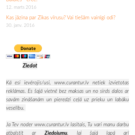
12. marts 2016
Kas jāzina par Zikas vīrusu? Vai tiešām vainīgi odi?
30. janv. 2016
Ziedot
Kā esi ievērojis/usi,
www.curantur.lv
netiek izvietotas
reklāmas. Es šajā vietnē bez maksas un no sirds dalos ar
savām zināšanām un pieredzi ceļā uz prieku un labāku
veselību.
Ja Tev noder
www.curantur.lv
lasītais, Tu vari manu darbu
atbalstīt ar
Ziedojumu
, lai šajā lapā arī