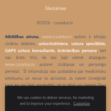
Sīkdatnes
©2026 - curantur.lv
Atbildības atruna.
www.curantur.lv
autore ir ķīmijas
zinātņu doktore,
uzturzinātniece, uztura speciāliste,
GAPS uztura konsultante, ārstniecības persona
, bet
nav ārste. Viss, ko lasi šajā vietnē, atspoguļo
www.curantur.lv
autores zināšanas un personīgo
pieredzi.
Šī informācija nav uzskatāma par medicīnisku
ieteikumu un nevar to aizvietot. Ja nolem izmēģināt
kaut ko no šeit aprakstītā, tā ir tikai un vienīgi Tava
atbildība. Izvēlies būt vesels!
We use cookies to deliver services, for marketing
and to improve your experience.
Customize
Blogā izmantotas bloga autores fotogrāfijas (ja vien nav