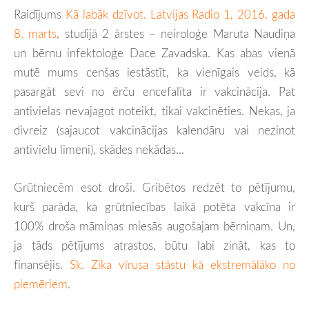
Raidījums
Kā labāk dzīvot. Latvijas Radio 1, 2016. gada
8. marts
, studijā 2 ārstes – neiroloģe Maruta Naudiņa
un bērnu infektoloģe Dace Zavadska. Kas abas vienā
mutē mums cenšas iestāstīt, ka vienīgais veids, kā
pasargāt sevi no ērču encefalīta ir vakcinācija. Pat
antivielas nevajagot noteikt, tikai vakcinēties. Nekas, ja
divreiz (sajaucot vakcinācijas kalendāru vai nezinot
antivielu līmeni), skādes nekādas...
Grūtniecēm esot droši. Gribētos redzēt to pētījumu,
kurš parāda, ka grūtniecības laikā potēta vakcīna ir
100% droša māmiņas miesās augošajam bērniņam. Un,
ja tāds pētījums atrastos, būtu labi zināt, kas to
finansējis.
Sk. Zika vīrusa stāstu kā ekstremālāko no
piemēriem
.