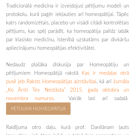
Tradicionālā medicīna ir izveidojusi pētījumu modeli un
protokolu, kurā paģēr
iekļauties arī homeopātijai. Tāpēc
katrs randomizētais, placebo un visādi citādi kontrolētais
pētījums, kas spēj parādīt, ka homeopātija palīdz labāk
par klasisko medicīnu, īstenībā uzskatāms par divkāršu
apliecinājumu homeopātijas efektivitātei.
Nedaudz plašāka diskusija par Homeopātiju un
pētījumiem Homeopātijā rakstā
Kas ir medaļas otrā
pusē jeb Raksts Homeopātijas aizstāvībai
, kā arī
žurnāla
„Ko Ārsti Tev Nestāsta”
2015. gada oktobra un
novembra numuros
. Vairāk lasi arī sadaļā
.
PĒTĪJUMI HOMEOPĀTIJĀ
Raidījuma otro daļu, kurā prof. Danilānam ļauts