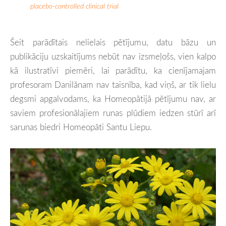
placebo-controlled clinical trial
Šeit parādītais nelielais pētījumu, datu bāzu un
publikāciju uzskaitījums nebūt nav izsmeļošs, vien kalpo
kā ilustratīvi piemēri, lai parādītu, ka cienījamajam
profesoram Danilānam nav taisnība, kad viņš, ar tik lielu
degsmi apgalvodams, ka Homeopātijā pētījumu nav, ar
saviem profesionālajiem runas plūdiem iedzen stūrī arī
sarunas biedri Homeopāti Santu Liepu.