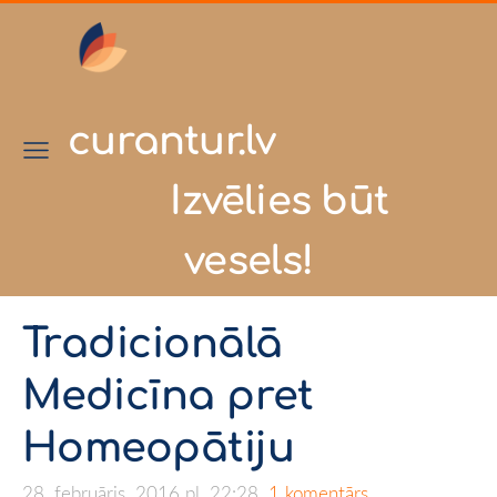
curantur.lv
Izvēlies būt
vesels!
Tradicionālā
Medicīna pret
Homeopātiju
28. februāris, 2016 pl. 22:28,
1 komentārs