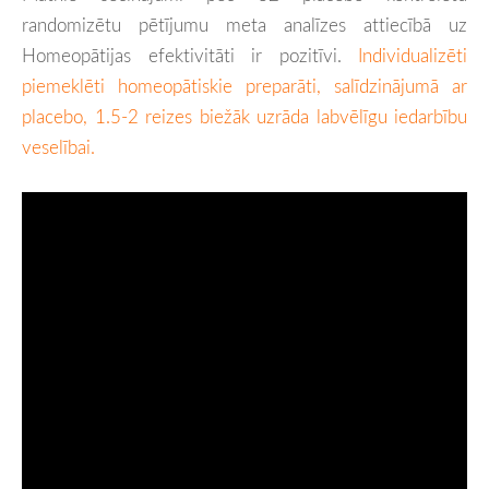
randomizētu pētījumu meta analīzes attiecībā uz
Homeopātijas efektivitāti ir pozitīvi.
Individualizēti
piemeklēti homeopātiskie preparāti, salīdzinājumā ar
placebo, 1.5-2 reizes biežāk uzrāda labvēlīgu iedarbību
veselībai.