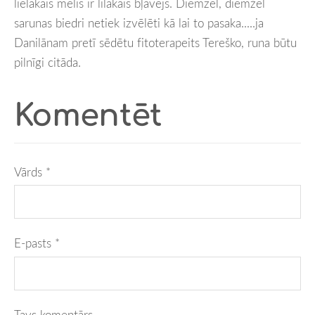
lielākais melis ir lilākais bļāvējs. Diemzēl, diemžēl
sarunas biedri netiek izvēlēti kā lai to pasaka.....ja
Danilānam pretī sēdētu fitoterapeits Tereško, runa būtu
pilnīgi citāda.
Komentēt
Vārds *
E-pasts *
Tavs komentārs