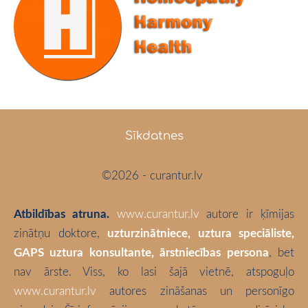
Sīkdatnes
©2026 - curantur.lv
Atbildības atruna.
www.curantur.lv
autore ir ķīmijas
zinātņu doktore,
uzturzinātniece, uztura speciāliste,
GAPS uztura konsultante, ārstniecības persona
, bet
nav ārste. Viss, ko lasi šajā vietnē, atspoguļo
www.curantur.lv
autores zināšanas un personīgo