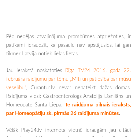
Pēc nedēļas atvaļinājuma prombūtnes atgriežoties, ir
patīkami ieraudzīt, ka pasaule nav apstājusies, lai gan
tikmēr Latvijā notiek lielas lietas.
Jau ierakstā noskatoties
Rīga TV24 2016. gada 22.
februāra raidījumu par tēmu „Mīti un patiesība par mūsu
veselību”
, Curantur.lv nevar nepateikt dažas domas.
Raidījuma viesi: Gastroenterologs Anatolijs Danilāns un
Homeopāte Santa Liepa.
Te raidījuma pilnais ieraksts,
par Homeopātiju sk. pirmās 26 raidījuma minūtes
.
Vēlāk Play24.lv interneta vietnē ieraugām jau citādi