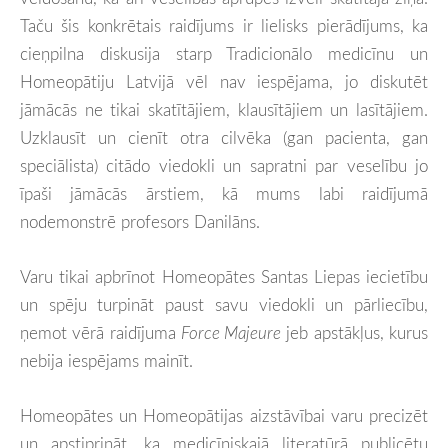
Taču šis konkrētais raidījums ir lielisks pierādījums, ka
cieņpilna diskusija starp Tradicionālo medicīnu un
Homeopātiju Latvijā vēl nav iespējama, jo diskutēt
jāmācās ne tikai skatītājiem, klausītājiem un lasītājiem.
Uzklausīt un cienīt otra cilvēka (gan pacienta, gan
speciālista) citādo viedokli un sapratni par veselību jo
īpaši jāmācās ārstiem, kā mums labi raidījumā
nodemonstrē profesors Danilāns.
Varu tikai apbrīnot Homeopātes Santas Liepas iecietību
un spēju turpināt paust savu viedokli un pārliecību,
ņemot vērā raidījuma
Force Majeure
jeb apstākļus, kurus
nebija iespējams mainīt.
Homeopātes un Homeopātijas aizstāvībai varu precizēt
un apstiprināt, ka medicīniskajā literatūrā publicētu