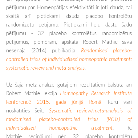
pētījumu par Homeopātijas efektivitāti ir ļoti daudz, tai
skaitā arī pietiekami daudz placebo kontrolētu
randomizētu pētījumu. Pietiekami lielu klāstu šādu
pētījumu - 32 placebo kontrolētus randomizētus
pētījumus, piemēram, apskata Robert Mathie savā
nesenajā (2014) publikācijā
Randomised placebo-
controlled trials of individualised homeopathic treatment:
systematic review and meta-analysis
.
Uz šajā meta-analīzē gūtajiem rezultātiem balstīta arī
Robert Mathie lekcija
Homeopathy Research Institute
konferencē 2015. gada jūnijā Romā
, kuru vari
noskatīties šeit:
Systematic review/meta-analysis of
randomised placebo-controlled trials (RCTs) of
individualised homeopathic treatment
.
R.
Mathie secinājumi pēc 32 placebo kontrolētu