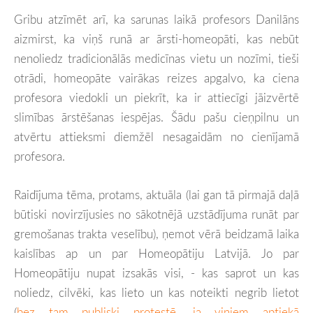
Gribu atzīmēt arī, ka sarunas laikā profesors Danilāns
aizmirst, ka viņš runā ar ārsti-homeopāti, kas nebūt
nenoliedz tradicionālās medicīnas vietu un nozīmi, tieši
otrādi, homeopāte vairākas reizes apgalvo, ka ciena
profesora viedokli un piekrīt, ka ir attiecīgi jāizvērtē
slimības ārstēšanas iespējas. Šādu pašu cieņpilnu un
atvērtu attieksmi diemžēl nesagaidām no cienījamā
profesora.
Raidījuma tēma, protams, aktuāla (lai gan tā pirmajā daļā
būtiski novirzījusies no sākotnējā uzstādījuma runāt par
gremošanas trakta veselību), ņemot vērā beidzamā laika
kaislības ap un par Homeopātiju Latvijā. Jo par
Homeopātiju nupat izsakās visi, - kas saprot un kas
noliedz, cilvēki, kas lieto un kas noteikti negrib lietot
(
bez tam publiski protestē, ja viņiem aptiekā