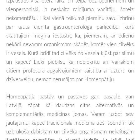
izpausties visā ētera laikā un telpā bez oponentiem un
vienpersoniski, ja neskaita raidījuma vadītāju, šoreiz
nekomentēšu. Tikai vienā teikumā pieminu savu izbrīnu
par tautā cienītā gastroenterologa pārliecību, kurš
skatītājiem mēģina iestāstīt, ka, piemēram, ar ēdienu
nekādi nevaram organismam skādēt, kamēr vien cilvēks
ir vesels. Kurā brīdī tad cilvēks no vesela kļūst par slimu
un kāpēc? Lieki piebilst, ka nepiekrītu arī vairākiem
citiem profesora apgalvojumiem saistībā ar uzturu un
dzīvesveidu, nemaz nerunājot par Homeopātiju.
Homeopātija pastāv un pastāvēs gan pasaulē, gan
Latvijā, tāpat kā daudzas citas alternatīvās un
komplementārās medicīnas jomas. Varam uzdot sev
jautājumu, kāpēc tradicionālā medicīna tieši šobrīd ir tik
uzbrūkoša dabiskām un cilvēka organismam nekaitīgām