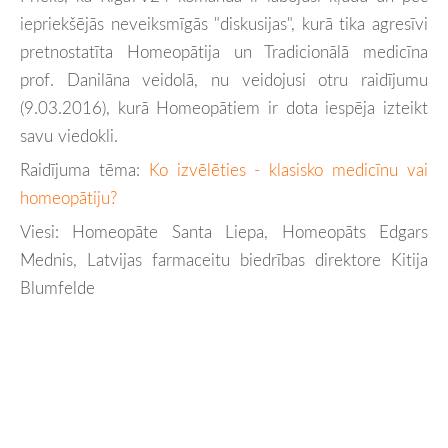
iepriekšējās neveiksmīgās "diskusijas", kurā tika agresīvi
pretnostatīta Homeopātija un Tradicionālā medicīna
prof. Danilāna veidolā, nu veidojusi
otru raidījumu
(9.03.2016), kurā Homeopātiem ir dota iespēja izteikt
savu viedokli.
Raidījuma tēma:
Ko izvēlēties - klasisko medicīnu vai
homeopātiju?
Viesi: Homeopāte Santa Liepa, Homeopāts Edgars
Mednis, Latvijas farmaceitu biedrības direktore Kitija
Blumfelde