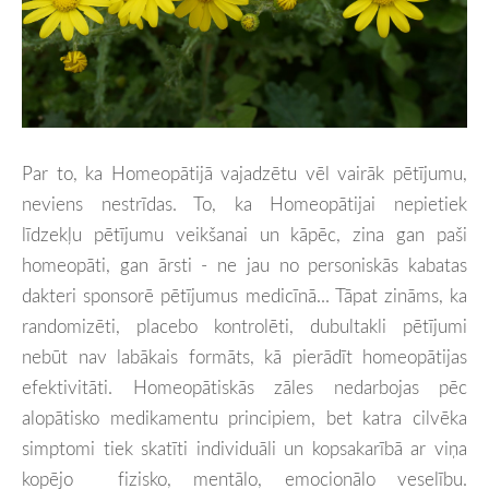
Par to, ka Homeopātijā vajadzētu vēl vairāk pētījumu,
neviens nestrīdas. To, ka Homeopātijai nepietiek
līdzekļu pētījumu veikšanai un kāpēc, zina gan paši
homeopāti, gan ārsti - ne jau no personiskās kabatas
dakteri sponsorē pētījumus medicīnā... Tāpat zināms, ka
randomizēti, placebo kontrolēti, dubultakli pētījumi
nebūt nav labākais formāts, kā pierādīt homeopātijas
efektivitāti. Homeopātiskās zāles nedarbojas pēc
alopātisko medikamentu principiem, bet katra cilvēka
simptomi tiek skatīti individuāli un kopsakarībā ar viņa
kopējo fizisko, mentālo, emocionālo veselību.