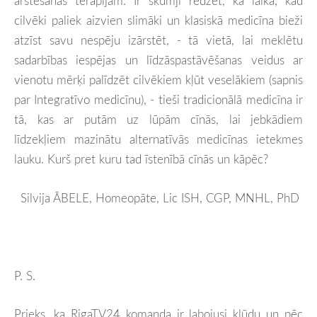
ārstēšanas terapijām. Ir skumji redzēt, ka laikā, kad
cilvēki paliek aizvien slimāki un klasiskā medicīna bieži
atzīst savu nespēju izārstēt, - tā vietā, lai meklētu
sadarbības iespējas un līdzāspastāvēšanas veidus ar
vienotu mērķi palīdzēt cilvēkiem kļūt veselākiem (sapnis
par Integratīvo medicīnu), - tieši tradicionālā medicīna ir
tā, kas ar putām uz lūpām cīnās, lai jebkādiem
līdzekļiem mazinātu alternatīvās medicīnas ietekmes
lauku. Kurš pret kuru tad īstenībā cīnās un kāpēc?
Silvija ĀBELE, Homeopāte,
Lic ISH, CGP, MNHL, PhD
P. S.
Prieks, ka RigaTV24 komanda ir labojusi kļūdu un pēc