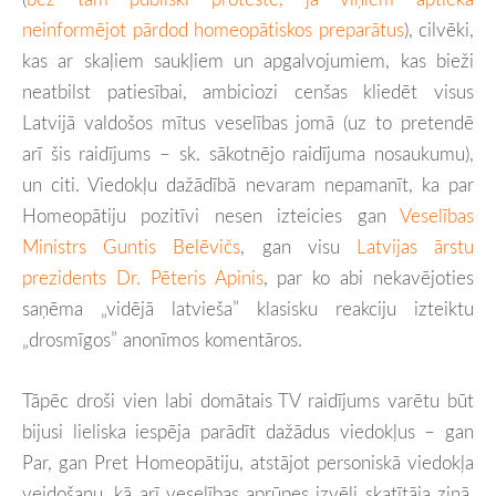
neinformējot pārdod homeopātiskos preparātus
), cilvēki,
kas ar skaļiem saukļiem un apgalvojumiem, kas bieži
neatbilst patiesībai, ambiciozi cenšas kliedēt visus
Latvijā valdošos mītus veselības jomā (uz to pretendē
arī šis raidījums – sk. sākotnējo raidījuma nosaukumu),
un citi. Viedokļu dažādībā nevaram nepamanīt, ka par
Homeopātiju pozitīvi nesen izteicies gan
Veselības
Ministrs Guntis Belēvičs
, gan visu
Latvijas ārstu
prezidents Dr. Pēteris Apinis
, par ko abi nekavējoties
saņēma „vidējā latvieša” klasisku reakciju izteiktu
„drosmīgos” anonīmos komentāros.
Tāpēc droši vien labi domātais TV raidījums varētu būt
bijusi lieliska iespēja parādīt dažādus viedokļus – gan
Par, gan Pret Homeopātiju, atstājot personiskā viedokļa
veidošanu, kā arī veselības aprūpes izvēli skatītāja ziņā.