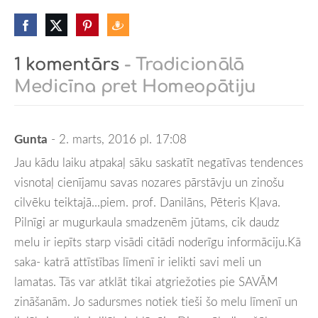
1 komentārs
- Tradicionālā
Medicīna pret Homeopātiju
Gunta
- 2. marts, 2016 pl. 17:08
Jau kādu laiku atpakaļ sāku saskatīt negatīvas tendences
visnotaļ cienījamu savas nozares pārstāvju un zinošu
cilvēku teiktajā...piem. prof. Danilāns, Pēteris Kļava.
Pilnīgi ar mugurkaula smadzenēm jūtams, cik daudz
melu ir iepīts starp visādi citādi noderīgu informāciju.Kā
saka- katrā attīstības līmenī ir ielikti savi meli un
lamatas. Tās var atklāt tikai atgriežoties pie SAVĀM
zināšanām. Jo sadursmes notiek tieši šo melu līmenī un