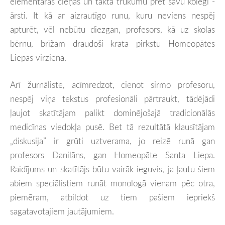
elementāras cieņas un takta trūkumu pret savu kolēģi -
ārsti. It kā ar aizrautīgo runu, kuru neviens nespēj
apturēt, vēl nebūtu diezgan, profesors, kā uz skolas
bērnu, brīžam draudoši krata pirkstu Homeopātes
Liepas virzienā.
Arī žurnāliste, acīmredzot, cienot sirmo profesoru,
nespēj viņa tekstus profesionāli pārtraukt, tādējādi
ļaujot skatītājam palikt dominējošajā tradicionālās
medicīnas viedokļa pusē. Bet tā rezultātā klausītājam
„diskusija” ir grūti uztverama, jo reizē runā gan
profesors Danilāns, gan Homeopāte Santa Liepa.
Raidījums un skatītājs būtu vairāk ieguvis, ja ļautu šiem
abiem speciālistiem runāt monologā vienam pēc otra,
piemēram, atbildot uz tiem pašiem iepriekš
sagatavotajiem jautājumiem.