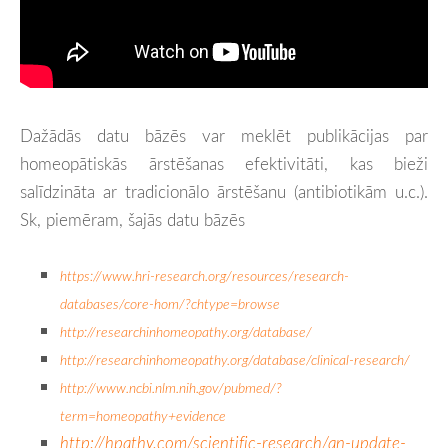
Dažādās datu bāzēs var meklēt publikācijas par
homeopātiskās ārstēšanas efektivitāti, kas bieži
salīdzināta ar tradicionālo ārstēšanu (antibiotikām u.c.).
Sk, piemēram, šajās datu bāzēs
https://www.hri-research.org/resources/research-
databases/core-hom/?chtype=browse
http://researchinhomeopathy.org/database/
http://researchinhomeopathy.org/database/clinical-research/
http://www.ncbi.nlm.nih.gov/pubmed/?
term=homeopathy+evidence
http://hpathy.com/scientific-research/an-update-