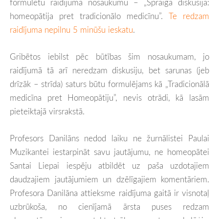
formulētu raidījuma nosaukumu – „Spraiga diskusija:
homeopātija pret tradicionālo medicīnu”.
Te redzam
raidījuma nepilnu 5 minūšu ieskatu
.
Gribētos iebilst pēc būtības šim nosaukumam, jo
raidījumā tā arī neredzam diskusiju, bet sarunas (jeb
drīzāk – strīda) saturs būtu formulējams kā „Tradicionālā
medicīna pret Homeopātiju”, nevis otrādi, kā lasām
pieteiktajā virsrakstā.
Profesors Danilāns nedod laiku ne žurnālistei Paulai
Muzikantei iestarpināt savu jautājumu, ne homeopātei
Santai Liepai iespēju atbildēt uz paša uzdotajiem
daudzajiem jautājumiem un dzēlīgajiem komentāriem.
Profesora Danilāna attieksme raidījuma gaitā ir visnotaļ
uzbrūkoša, no cienījamā ārsta puses redzam