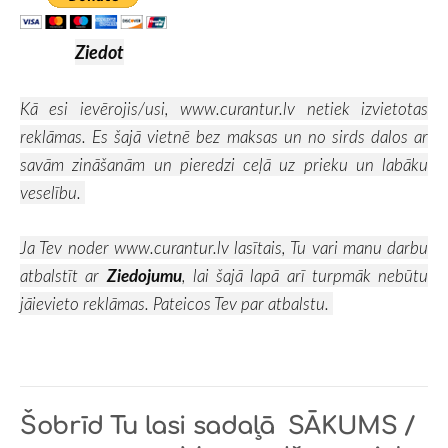
Ziedot
Kā esi ievērojis/usi,
www.curantur.lv
netiek izvietotas
reklāmas. Es šajā vietnē bez maksas un no sirds dalos ar
savām zināšanām un pieredzi ceļā uz prieku un labāku
veselību.
Ja Tev noder
www.curantur.lv
lasītais, Tu vari manu darbu
atbalstīt ar
Ziedojumu
, lai šajā lapā arī turpmāk nebūtu
jāievieto reklāmas. Pateicos Tev par atbalstu.
Šobrīd Tu lasi sadaļā
SĀKUMS /