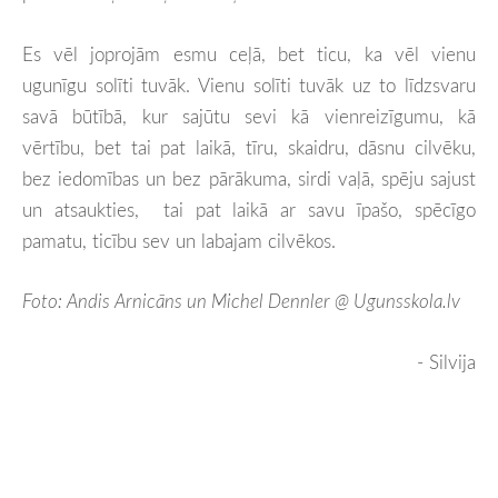
Es vēl joprojām esmu ceļā, bet ticu, ka vēl vienu
ugunīgu solīti tuvāk. Vienu solīti tuvāk uz to līdzsvaru
savā būtībā, kur sajūtu sevi kā vienreizīgumu, kā
vērtību, bet tai pat laikā, tīru, skaidru, dāsnu cilvēku,
bez iedomības un bez pārākuma, sirdi vaļā, spēju sajust
un atsaukties, tai pat laikā ar savu īpašo, spēcīgo
pamatu, ticību sev un labajam cilvēkos.
Foto: Andis Arnicāns un Michel Dennler @ Ugunsskola.lv
- Silvija