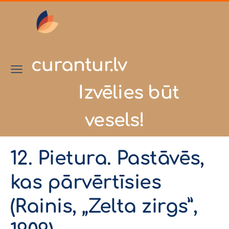
curantur.lv
Izvēlies būt
vesels!
12. Pietura. Pastāvēs,
kas pārvērtīsies
(Rainis, „Zelta zirgs”,