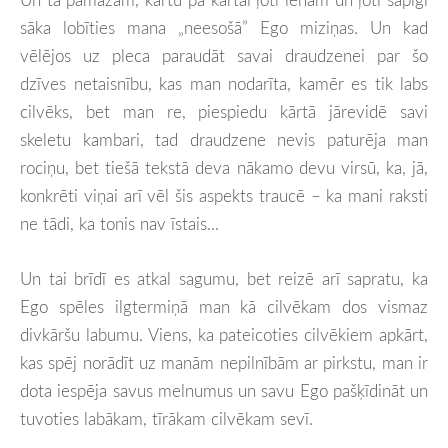
sāka lobīties mana „neesošā” Ego miziņas. Un kad
vēlējos uz pleca paraudāt savai draudzenei par šo
dzīves netaisnību, kas man nodarīta, kamēr es tik labs
cilvēks, bet man re, piespiedu kārtā jārevidē savi
skeletu kambari, tad draudzene nevis paturēja man
rociņu, bet tiešā tekstā deva nākamo devu virsū, ka, jā,
konkrēti viņai arī vēl šis aspekts traucē – ka mani raksti
ne tādi, ka tonis nav īstais...
Un tai brīdī es atkal sagumu, bet reizē arī sapratu, ka
Ego spēles ilgtermiņā man kā cilvēkam dos vismaz
divkāršu labumu. Viens, ka pateicoties cilvēkiem apkārt,
kas spēj norādīt uz manām nepilnībām ar pirkstu, man ir
dota iespēja savus melnumus un savu Ego pašķīdināt un
tuvoties labākam, tīrākam cilvēkam sevī.