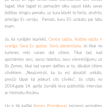
tagad, tikai tagad es pamazām sāku sajust kādu savas
būtības stingru pamatu, uz kura būvēt to foršo, atvērto,
priecīgo Es versiju. Pamats, kuru ES uzskatu par labu
esam.
Jo, kā runājām iepriekš,
Centra sajūta, Kodola sajūta ir
svarīga. Sava Es apziņa. Sevis pieņemšana
. Jo tikai no
turienes mēs varam dot citiem. Tikai tad, kad
apzināmies sevi, savus talantus, savu vienreizīgumu uz
šīs Zemes, tikai tad varam dalīties ar to, dāvājot citiem
cilvēkiem. „Neaizmirsti, ka tu esi absolūti unikāls,
precīzi tāpat kā jebkurš cits cilvēks”, šis citāts no
2014.gada 14. aprīļa žurnālā Ieva publicētās intervijas
ar Helmūtu Ancānu.
Un ir tik kaifīgi (
Ineses Prisjolkovas
teiciens) apzināties