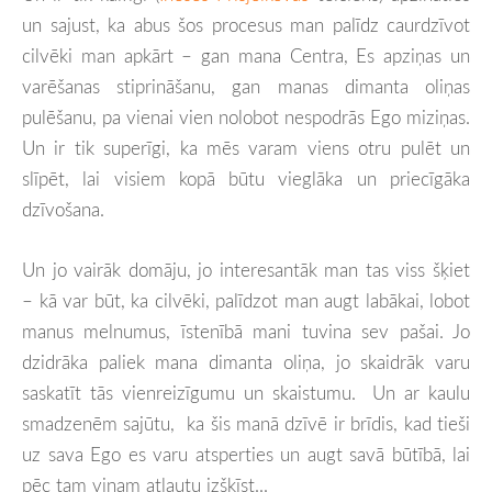
un sajust, ka abus šos procesus man palīdz caurdzīvot
cilvēki man apkārt – gan mana Centra, Es apziņas un
varēšanas stiprināšanu, gan manas dimanta oliņas
pulēšanu, pa vienai vien nolobot nespodrās Ego miziņas.
Un ir tik superīgi, ka mēs varam viens otru pulēt un
slīpēt, lai visiem kopā būtu vieglāka un priecīgāka
dzīvošana.
Un jo vairāk domāju, jo interesantāk man tas viss šķiet
– kā var būt, ka cilvēki, palīdzot man augt labākai, lobot
manus melnumus, īstenībā mani tuvina sev pašai. Jo
dzidrāka paliek mana dimanta oliņa, jo skaidrāk varu
saskatīt tās vienreizīgumu un skaistumu. Un ar kaulu
smadzenēm sajūtu, ka šis manā dzīvē ir brīdis, kad tieši
uz sava Ego es varu atsperties un augt savā būtībā, lai
pēc tam viņam atļautu izšķīst...