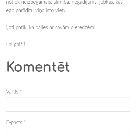
notiek neizbēgamais, slimība, negadījums, jebkas, kas
ego parādītu viņa īsto vietu.
Ļoti patīk, ka dalies ar savām pieredzēm!
Lai gaiši!
Komentēt
Vārds *
E-pasts *