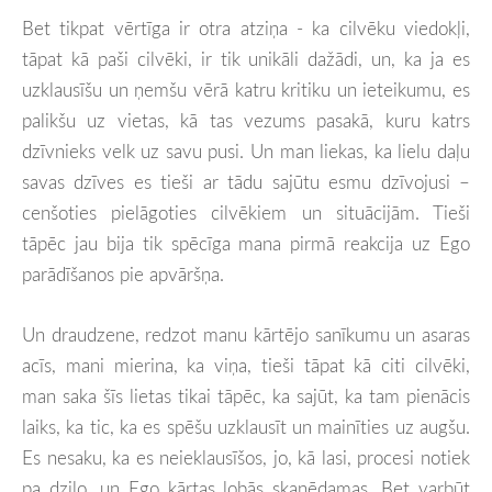
Bet tikpat vērtīga ir otra atziņa - ka cilvēku viedokļi,
tāpat kā paši cilvēki, ir tik unikāli dažādi, un, ka ja es
uzklausīšu un ņemšu vērā katru kritiku un ieteikumu, es
palikšu uz vietas, kā tas vezums pasakā, kuru katrs
dzīvnieks velk uz savu pusi. Un man liekas, ka lielu daļu
savas dzīves es tieši ar tādu sajūtu esmu dzīvojusi –
cenšoties pielāgoties cilvēkiem un situācijām. Tieši
tāpēc jau bija tik spēcīga mana pirmā reakcija uz Ego
parādīšanos pie apvāršņa.
Un draudzene, redzot manu kārtējo sanīkumu un asaras
acīs, mani mierina, ka viņa, tieši tāpat kā citi cilvēki,
man saka šīs lietas tikai tāpēc, ka sajūt, ka tam pienācis
laiks, ka tic, ka es spēšu uzklausīt un mainīties uz augšu.
Es nesaku, ka es neieklausīšos, jo, kā lasi, procesi notiek
pa dziļo, un Ego kārtas lobās skanēdamas. Bet varbūt