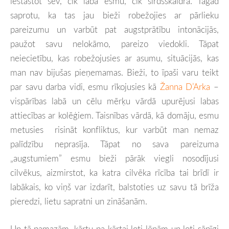
iestāstot sev, cik laba esmu, cik sirdsskaidra. Tagad
saprotu, ka tas jau bieži robežojies ar pārlieku
pareizumu un varbūt pat augstprātību intonācijās,
paužot savu nelokāmo, pareizo viedokli. Tāpat
neiecietību, kas robežojusies ar asumu, situācijās, kas
man nav bijušas pieņemamas. Bieži, to īpaši varu teikt
par savu darba vidi, esmu rīkojusies kā
Žanna D’Arka
–
vispārības labā un cēlu mērķu vārdā upurējusi labas
attiecības ar kolēģiem. Taisnības vārdā, kā domāju, esmu
metusies risināt konfliktus, kur varbūt man nemaz
palīdzību neprasīja. Tāpat no sava pareizuma
„augstumiem” esmu bieži pārāk viegli nosodījusi
cilvēkus, aizmirstot, ka katra cilvēka rīcība tai brīdī ir
labākais, ko viņš var izdarīt, balstoties uz savu tā brīža
pieredzi, lietu sapratni un zināšanām.
Un tā pamazām, kārtu pa kārtai ļoti lēnām un ļoti sāpīgi