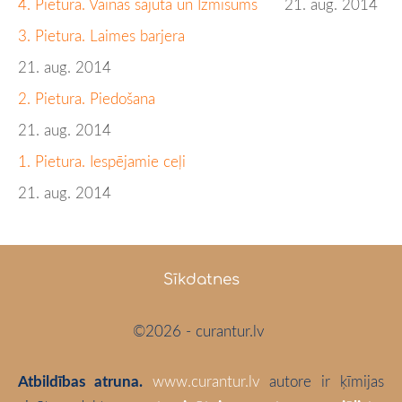
4. Pietura. Vainas sajūta un Izmisums
21. aug. 2014
3. Pietura. Laimes barjera
21. aug. 2014
2. Pietura. Piedošana
21. aug. 2014
1. Pietura. Iespējamie ceļi
21. aug. 2014
Sīkdatnes
©2026 - curantur.lv
Atbildības atruna.
www.curantur.lv
autore ir ķīmijas