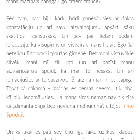
mans maziņais nabaga Ego citiem traucē?
Pēc tam, kad biju kādu brīdi panēsājusies ar fakta
konstatāciju un arī savu aizvainojumu apkārt, sāku
skatīties reālistiskāk. Un sev par lielām bēdām
ieraudzīju, ka visupirms un visvairāk mans lielais Ego (lai
neteiktu Egoisms) izpaužas ģimenē. Bet mani vistuvākie
cilvēki mani mīl tik ļoti (un arī pazīst manu
aizvainošanās spēju), ka man to nesaka. Un arī
iemācījušies ar to sadzīvot. Šī atziņa man ir ļoti sāpīga.
Tāpat kā nākamā – izrādās, es nemaz neesmu tik laba,
kā biju iedomājusies. Ka mana sirds nemaz nav tik tīra
kā „dimanta oliņa bez neviena melnumiņa”, citējot
filmu
Sprīdītis
.
Un ka tikai es pati sev biju ilgu laiku uzlikusi klapes,