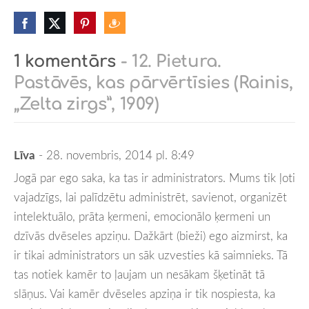
1 komentārs
- 12. Pietura.
Pastāvēs, kas pārvērtīsies (Rainis,
„Zelta zirgs”, 1909)
Līva
- 28. novembris, 2014 pl. 8:49
Jogā par ego saka, ka tas ir administrators. Mums tik ļoti
vajadzīgs, lai palīdzētu administrēt, savienot, organizēt
intelektuālo, prāta ķermeni, emocionālo ķermeni un
dzīvās dvēseles apziņu. Dažkārt (bieži) ego aizmirst, ka
ir tikai administrators un sāk uzvesties kā saimnieks. Tā
tas notiek kamēr to ļaujam un nesākam šķetināt tā
slāņus. Vai kamēr dvēseles apziņa ir tik nospiesta, ka