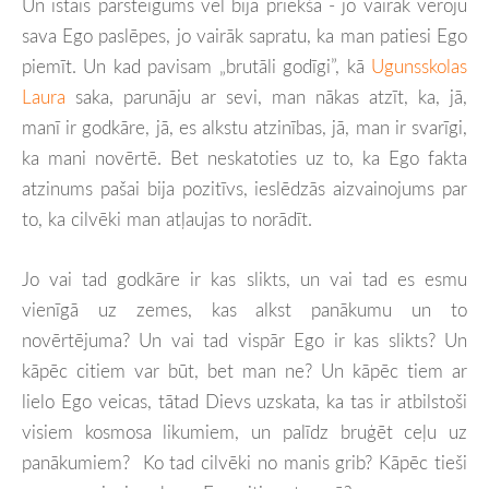
Un īstais pārsteigums vēl bija priekšā - jo vairāk vēroju
sava Ego paslēpes, jo vairāk sapratu, ka man patiesi Ego
piemīt. Un kad pavisam „brutāli godīgi”, kā
Ugunsskolas
Laura
saka, parunāju ar sevi, man nākas atzīt, ka, jā,
manī ir godkāre, jā, es alkstu atzinības, jā, man ir svarīgi,
ka mani novērtē. Bet neskatoties uz to, ka Ego fakta
atzinums pašai bija pozitīvs, ieslēdzās aizvainojums par
to, ka cilvēki man atļaujas to norādīt.
Jo vai tad godkāre ir kas slikts, un vai tad es esmu
vienīgā uz zemes, kas alkst panākumu un to
novērtējuma? Un vai tad vispār Ego ir kas slikts? Un
kāpēc citiem var būt, bet man ne? Un kāpēc tiem ar
lielo Ego veicas, tātad Dievs uzskata, ka tas ir atbilstoši
visiem kosmosa likumiem, un palīdz bruģēt ceļu uz
panākumiem? Ko tad cilvēki no manis grib? Kāpēc tieši