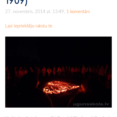
1909)
27. novembris, 2014 pl. 13:49,
1 komentārs
Lasi iepriekšējo rakstu te