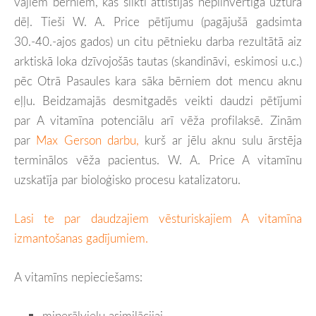
vājiem bērniem, kas slikti attīstījās nepilnvērtīga uztura
dēļ. Tieši W. A. Price pētījumu (pagājušā gadsimta
30.-40.-ajos gados) un citu pētnieku darba rezultātā aiz
arktiskā loka dzīvojošās tautas (skandināvi, eskimosi u.c.)
pēc Otrā Pasaules kara sāka bērniem dot mencu aknu
eļļu. Beidzamajās desmitgadēs veikti daudzi pētījumi
par A vitamīna potenciālu arī vēža profilaksē. Zinām
par
Max Gerson darbu,
kurš ar jēlu aknu sulu ārstēja
terminālos vēža pacientus. W. A. Price A vitamīnu
uzskatīja par bioloģisko procesu katalizatoru.
Lasi te par daudzajiem vēsturiskajiem A vitamīna
izmantošanas gadījumiem.
A vitamīns nepieciešams:
minerālvielu asimilācijai