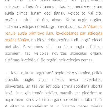
asinsvadus. Tieši A vitamīns ir tas, kas nediferencētām
augļa cilmes šūnām dod signālu veidot to vai citu
orgānu - sirdi, plaušas, aknas. Katra augļa orgānu
sistēma veidojas noteiktā grūtniecības laikā.
A Vitamīns
regulē augļa primitīvo šūnu izveidošanos par attiecīgā
orgāna šūnām
, no kā veidojas orgāna audi. Ja grūtniecei
pietrūkst A vitamīns kādā no šiem augļa attīstības
posmiem, tad veidojas novirzes attiecīgās orgānu
sistēmas izveidē vai šie orgāni neizveidojas nemaz.
Ja sieviete, kuras organismā nepietiek A vitamīna, paliek
stāvoklī, auglis viņas miesās nevar izveidoties
pilnvērtīgs, un tas var iet bojā agrīna spontānā aborta
laikā. Ja auglis tomēr izdzīvo, mazulis var piedzimt ar
nopietniem sirds vai citu orgānu defektiem. Tātad tieši
A vitamīna nepietiekamība ir bīstama mātes miesās