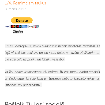
1/4. Reanimējam taukus
3. marts 2017
Ziedot
Kā esi ievērojis/usi,
www.curantur.lv
netiek izvietotas reklāmas. Es
šajā vietnē bez maksas un no sirds dalos ar savām zināšanām un
pieredzi ceļā uz prieku un labāku veselību.
Ja Tev noder
www.curantur.lv
lasītais, Tu vari manu darbu atbalstīt
ar
Ziedojumu, lai šajā lapā arī turpmāk nebūtu jāievieto reklāmas.
Pateicos Tev par atbalstu.
Pašlaik Tu lasi sadaļā