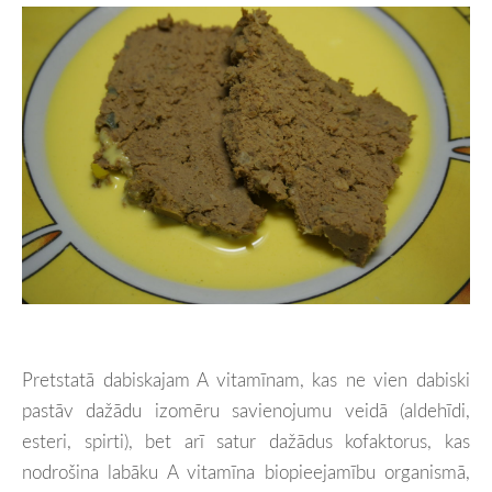
Pretstatā dabiskajam A vitamīnam, kas ne vien dabiski
pastāv dažādu izomēru savienojumu veidā (aldehīdi,
esteri, spirti), bet arī satur dažādus kofaktorus, kas
nodrošina labāku A vitamīna biopieejamību organismā,