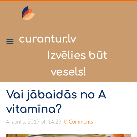
curantur.lv
Izvēlies būt
vesels!
Vai jābaidās no A
vitamīna?
4. aprīlis, 2017 pl. 14:29,
0 Comments