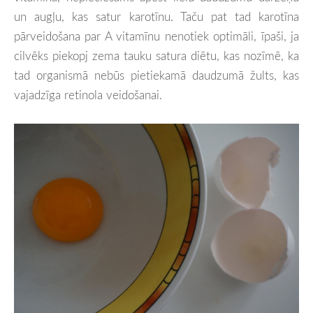
un augļu, kas satur karotīnu. Taču pat tad karotīna
pārveidošana par A vitamīnu nenotiek optimāli, īpaši, ja
cilvēks piekopj zema tauku satura diētu, kas nozīmē, ka
tad organismā nebūs pietiekamā daudzumā žults, kas
vajadzīga retinola veidošanai.