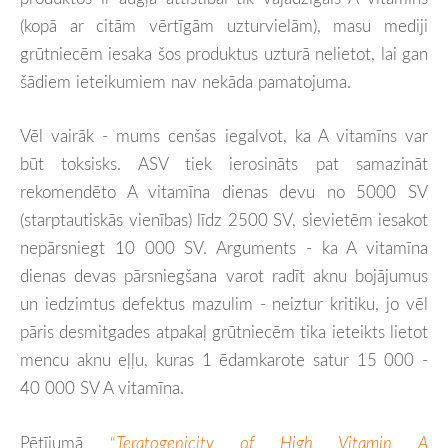
(kopā ar citām vērtīgām uzturvielām), masu mediji
grūtniecēm iesaka šos produktus uzturā nelietot, lai gan
šādiem ieteikumiem nav nekāda pamatojuma.
Vēl vairāk - mums cenšas iegalvot, ka A vitamīns var
būt toksisks. ASV tiek ierosināts pat samazināt
rekomendēto A vitamīna dienas devu no 5000 SV
(starptautiskās vienības) līdz 2500 SV, sievietēm iesakot
nepārsniegt 10 000 SV. Arguments - ka A vitamīna
dienas devas pārsniegšana varot radīt aknu bojājumus
un iedzimtus defektus mazulim - neiztur kritiku, jo vēl
pāris desmitgades atpakaļ grūtniecēm tika ieteikts lietot
mencu aknu eļļu, kuras 1 ēdamkarote satur 15 000 -
40 000 SV A vitamīna.
Pētījumā
“
Teratogenicity of High Vitamin A