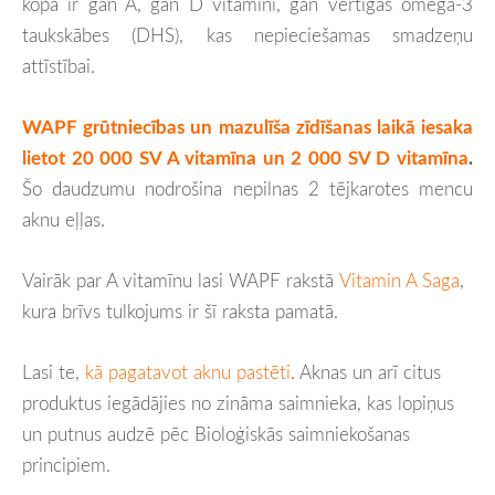
kopā ir gan A, gan D vitamīni, gan vērtīgās omega-3
taukskābes (DHS), kas nepieciešamas smadzeņu
attīstībai.
WAPF grūtniecības un mazulīša zīdīšanas laikā iesaka
lietot 20 000 SV A vitamīna un 2 000 SV D vitamīna
.
Šo daudzumu nodrošina nepilnas 2 tējkarotes mencu
aknu eļļas.
Vairāk par A vitamīnu lasi WAPF rakstā
Vitamin A Saga
,
kura brīvs tulkojums ir šī raksta pamatā.
Lasi te,
kā pagatavot aknu pastēti
. Aknas un arī citus
produktus iegādājies no zināma saimnieka, kas lopiņus
un putnus audzē pēc Bioloģiskās saimniekošanas
principiem.