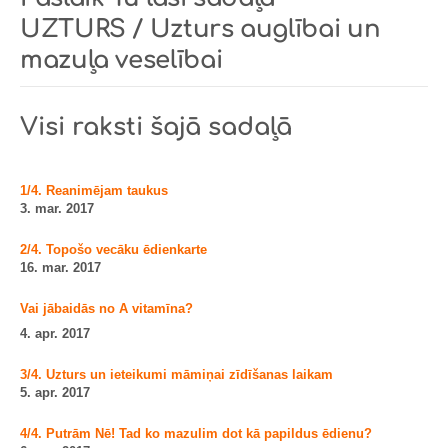
UZTURS / Uzturs auglībai un
mazuļa veselībai
Visi raksti šajā sadaļā
1/4. Reanimējam taukus
3. mar. 2017
2/4. Topošo vecāku ēdienkarte
16. mar. 2017
Vai jābaidās no A vitamīna?
4. apr. 2017
3/4. Uzturs un ieteikumi māmiņai zīdīšanas laikam
5. apr. 2017
4/4. Putrām Nē! Tad ko mazulim dot kā papildus ēdienu?