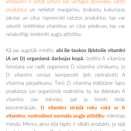
ieteikums ir lietot uzturā šos vērtīgos dzīvnieku valsts
produktus
un nelietot margarīnu, brokastu kukurūzas
pārslas un citus rūpnieciski ražotos produktus, kas var
saturēt sintētiskos vitamīnus un citas piedevas, kas var
nelabvēlīgi ietekmēt augļa attīstību.
Kā jau augstāk minēts,
abi šie taukos šķīstošie vitamīni
(A un D) organismā darbojas kopā.
Izolēta A vitamīna
lietošana var radīt organismā D vitamīna iztrūkumu, jo
D vitamīns cenšas kompensēt (jeb neitralizēt) A
vitamīna pārpalikumu. Tieši D vitamīna klātbūtne šajos
produktos (un organismā) nodrošina to, ka dabiskais A
vitamīns nav toksisks, pat ja lietots lielās
koncentrācijās.
D vitamīns strādā roku rokā ar A
vitamīnu, nodrošinot normālu augļa attīstību
māmiņas
miesās. Mencu aknu eļļa tāpēc ir ideāls produkts, jo tajā