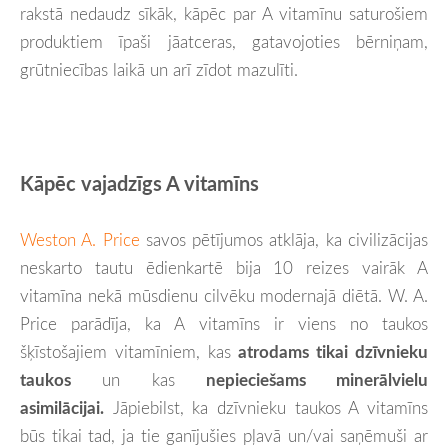
rakstā nedaudz sīkāk, kāpēc par A vitamīnu saturošiem
produktiem īpaši jāatceras, gatavojoties bērniņam,
grūtniecības laikā un arī zīdot mazulīti.
Kāpēc vajadzīgs A vitamīns
Weston A. Price
savos pētījumos atklāja, ka civilizācijas
neskarto tautu ēdienkartē bija 10 reizes vairāk A
vitamīna nekā mūsdienu cilvēku modernajā diētā. W. A.
Price parādīja, ka A vitamīns ir viens no taukos
šķīstošajiem vitamīniem, kas
atrodams tikai dzīvnieku
taukos
un kas
nepieciešams minerālvielu
asimilācijai.
Jāpiebilst, ka dzīvnieku taukos A vitamīns
būs tikai tad, ja tie ganījušies pļavā un/vai saņēmuši ar