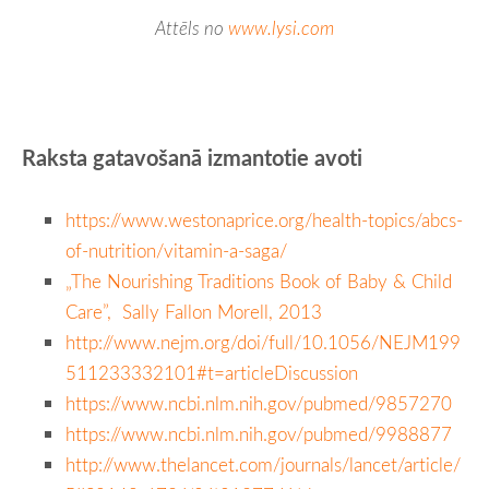
Attēls no
www.lysi.com
Ra
ksta gatavošanā izmantotie avoti
https://www.westonaprice.org/health-topics/abcs-
of-nutrition/vitamin-a-saga/
„The Nourishing Traditions Book of Baby & Child
Care”, Sally Fallon Morell, 2013
http://www.nejm.org/doi/full/10.1056/NEJM199
511233332101#t=articleDiscussion
https://www.ncbi.nlm.nih.gov/pubmed/9857270
https://www.ncbi.nlm.nih.gov/pubmed/9988877
http://www.thelancet.com/journals/lancet/article/