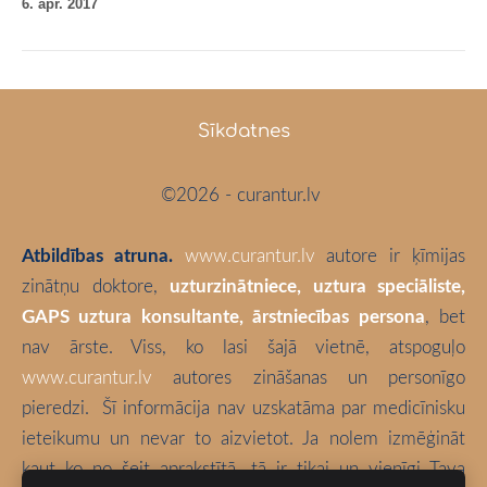
6. apr. 2017
Sīkdatnes
©2026 - curantur.lv
Atbildības atruna.
www.curantur.lv
autore ir ķīmijas
zinātņu doktore,
uzturzinātniece, uztura speciāliste,
GAPS uztura konsultante, ārstniecības persona
, bet
nav ārste. Viss, ko lasi šajā vietnē, atspoguļo
www.curantur.lv
autores zināšanas un personīgo
pieredzi.
Šī informācija nav uzskatāma par medicīnisku
ieteikumu un nevar to aizvietot. Ja nolem izmēģināt
kaut ko no šeit aprakstītā, tā ir tikai un vienīgi Tava