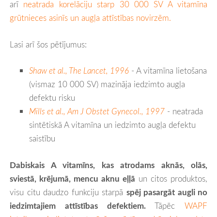
arī
neatrada korelāciju starp 30 000 SV A vitamīna
grūtnieces asinīs un augļa attīstības novirzēm.
Lasi arī šos pētījumus:
Shaw et al., The Lancet, 1996
- A vitamīna lietošana
(vismaz 10 000 SV) mazināja iedzimto augļa
defektu risku
Mills et al., Am J Obstet Gynecol., 1997
- neatrada
sintētiskā A vitamīna un iedzimto augļa defektu
saistību
Dabiskais A vitamīns, kas atrodams aknās, olās,
sviestā, krējumā, mencu aknu eļļā
un citos produktos,
visu citu daudzo funkciju starpā
spēj pasargāt augli no
iedzimtajiem attīstības defektiem.
Tāpēc
WAPF