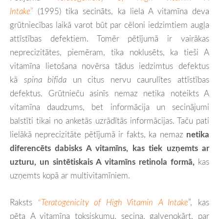
Intake
”
(1995) tika secināts, ka liela A vitamīna deva
grūtniecības laikā varot būt par cēloni iedzimtiem augļa
attīstības defektiem. Tomēr pētījumā ir vairākas
neprecizitātes, piemēram, tika noklusēts, ka tieši A
vitamīna lietošana novērsa tādus iedzimtus defektus
kā
spina bifida
un citus nervu caurulītes attīstības
defektus. Grūtnieču asinīs nemaz netika noteikts A
vitamīna daudzums, bet informācija un secinājumi
balstīti tikai no anketās uzrādītās informācijas. Taču pati
lielākā neprecizitāte pētījumā ir fakts, ka nemaz
netika
diferencēts dabisks A vitamīns, kas tiek uzņemts ar
uzturu, un sintētiskais A vitamīns retinola formā,
kas
uzņemts kopā ar multivitamīniem.
Raksts
“
Teratogenicity of High Vitamin A Intake
”, kas
pēta
A vitamīna toksiskumu, secina, galvenokārt, par