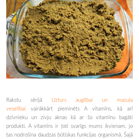
Rakstu sērijā
Uzturs auglībai un mazuļa
veselībai
vairākkārt pieminēts A vitamīns, kā arī
dzīvnieku un zivju aknas kā ar šo vitamīnu bagāti
produkti. A vitamīns ir ļoti svarīgs mums ikvienam, jo
tas nodrošina daudzas būtiskas funkcijas organismā. Šajā