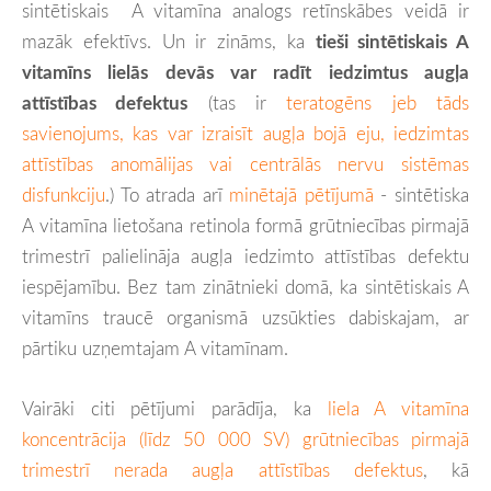
sintētiskais A vitamīna analogs retīnskābes veidā ir
mazāk efektīvs. Un ir zināms, ka
tieši sintētiskais A
vitamīns lielās devās var radīt iedzimtus augļa
attīstības defektus
(tas ir
teratogēns jeb tāds
savienojums, kas var izraisīt augļa bojā eju, iedzimtas
attīstības anomālijas vai centrālās nervu sistēmas
disfunkciju
.) To atrada arī
minētajā pētījumā
- sintētiska
A vitamīna lietošana retinola formā grūtniecības pirmajā
trimestrī palielināja augļa iedzimto attīstības defektu
iespējamību. Bez tam zinātnieki domā, ka sintētiskais A
vitamīns traucē organismā uzsūkties dabiskajam, ar
pārtiku uzņemtajam A vitamīnam.
Vairāki citi pētījumi parādīja, ka
liela A vitamīna
koncentrācija (līdz 50 000 SV) grūtniecības pirmajā
trimestrī nerada augļa attīstības defektus
, kā