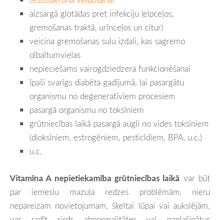
aizsargā gļotādas pret infekciju (elpceļos,
gremošanas traktā, urīnceļos un citur)
veicina gremošanas sulu izdali, kas sagremo
olbaltumvielas
nepieciešams vairogdziedzera funkcionēšanai
īpaši svarīgs diabēta gadījumā, lai pasargātu
organismu no deģeneratīviem procesiem
pasargā organismu no toksīniem
grūtniecības laikā pasargā augli no vides toksīniem
(dioksīniem, estrogēniem, pesticīdiem, BPA, u.c.)
u.c.
Vitamīna A nepietiekamība grūtniecības laikā
var būt
par iemeslu mazuļa redzes problēmām, nieru
nepareizam novietojumam, šķeltai lūpai vai aukslējām,
var radīt sirds abnormalitātes vai paplašinātus