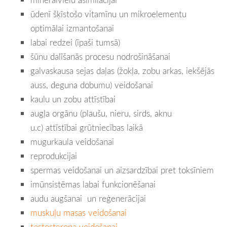
ūdenī šķīstošo vitamīnu un mikroelementu
optimālai izmantošanai
labai redzei (īpaši tumsā)
šūnu dalīšanās procesu nodrošināšanai
galvaskausa sejas daļas (žokļa, zobu arkas, iekšējās
auss, deguna dobumu) veidošanai
kaulu un zobu attīstībai
augļa orgānu (plaušu, nieru, sirds, aknu
u.c) attīstībai grūtniecības laikā
mugurkaula veidošanai
reprodukcijai
spermas veidošanai un aizsardzībai pret toksīniem
imūnsistēmas labai funkcionēšanai
audu augšanai un reģenerācijai
muskuļu masas veidošanai
testosterona veidošanai