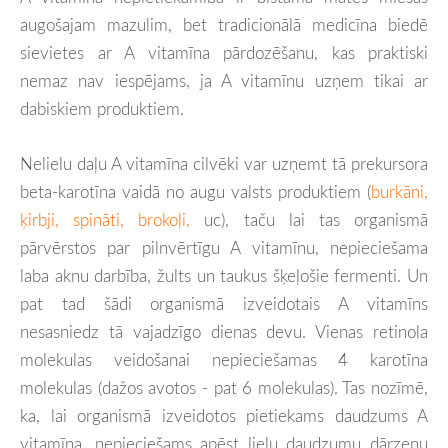
augošajam mazulim, bet tradicionālā medicīna biedē
sievietes ar A vitamīna pārdozēšanu, kas praktiski
nemaz nav iespējams, ja A vitamīnu uzņem tikai ar
dabiskiem produktiem.
Nelielu daļu A vitamīna cilvēki var uzņemt tā prekursora
beta-karotīna vaidā no augu valsts produktiem (
burkāni,
ķirbji, spināti, brokoļi,
uc), taču lai tas organismā
pārvērstos par pilnvērtīgu A vitamīnu, nepieciešama
laba aknu darbība, žults un taukus šķeļošie fermenti. Un
pat tad šādi organismā izveidotais A vitamīns
nesasniedz tā vajadzīgo dienas devu. Vienas retinola
molekulas veidošanai nepieciešamas 4 karotīna
molekulas (dažos avotos - pat 6 molekulas). Tas nozīmē,
ka, lai organismā izveidotos pietiekams daudzums A
vitamīna, nepieciešams apēst lielu daudzumu dārzeņu