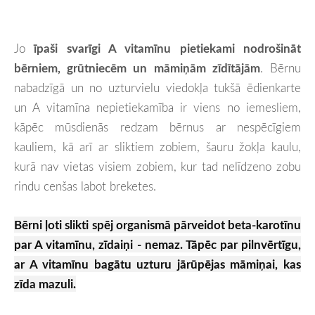
Jo
īpaši svarīgi A vitamīnu pietiekami nodrošināt
bērniem, grūtniecēm un māmiņām zīdītājām
. Bērnu
nabadzīgā un no uzturvielu viedokļa tukšā ēdienkarte
un A vitamīna nepietiekamība ir viens no iemesliem,
kāpēc mūsdienās redzam bērnus ar nespēcīgiem
kauliem, kā arī ar sliktiem zobiem, šauru žokļa kaulu,
kurā nav vietas visiem zobiem, kur tad nelīdzeno zobu
rindu cenšas labot breketes.
Bērni ļoti slikti spēj organismā pārveidot beta-karotīnu
par A vitamīnu, zīdaiņi - nemaz. Tāpēc par pilnvērtīgu,
ar A vitamīnu bagātu uzturu jārūpējas māmiņai, kas
zīda mazuli.