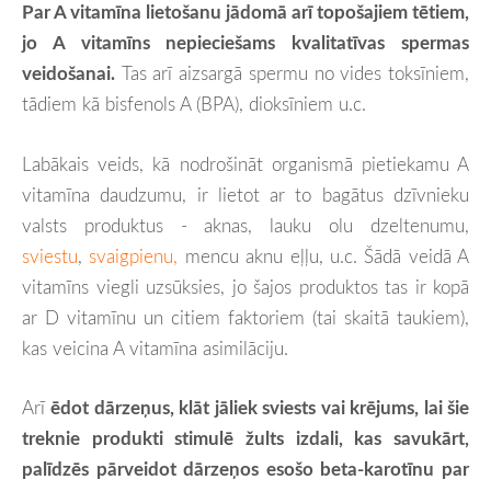
Par A vitamīna lietošanu jādomā arī topošajiem tētiem,
jo A vitamīns nepieciešams kvalitatīvas spermas
veidošanai.
Tas arī aizsargā spermu no vides toksīniem,
tādiem kā bisfenols A (BPA), dioksīniem u.c.
Labākais veids, kā nodrošināt organismā pietiekamu A
vitamīna daudzumu, ir lietot ar to bagātus dzīvnieku
valsts produktus - aknas, lauku olu dzeltenumu,
sviestu
,
svaigpienu,
mencu aknu eļļu, u.c. Šādā veidā A
vitamīns viegli uzsūksies, jo šajos produktos tas ir kopā
ar D vitamīnu un citiem faktoriem (tai skaitā taukiem),
kas veicina A vitamīna asimilāciju.
Arī
ēdot dārzeņus, klāt jāliek sviests vai krējums, lai šie
treknie produkti stimulē žults izdali, kas savukārt,
palīdzēs pārveidot dārzeņos esošo beta-karotīnu par