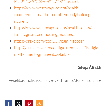
PIIS0140-6736(96)91377-X/abstract
https://www.westonaprice.org/health-
topics/vitamin-a-the-forgotten-bodybuilding-
nutrient/
https://www.westonaprice.org/health-topics/diet-
for-pregnant-and-nursing-mothers/
https://draxe.com/top-10-vitamin-foods/
http://grutnieciba.lv/noderiga-informacija/kaitigie-
medikamenti-grutniecibas-laika/
Silvija ĀBELE
Veselības, holistiska dzīvesveida un GAPS konsultante