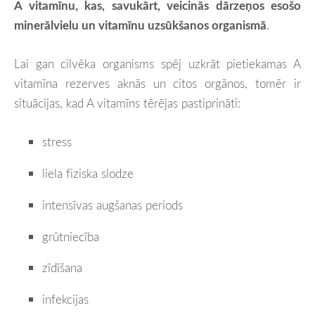
A vitamīnu, kas, savukārt, veicinās dārzeņos esošo
minerālvielu un vitamīnu uzsūkšanos organismā
.
Lai gan cilvēka organisms spēj uzkrāt pietiekamas A
vitamīna rezerves aknās un citos orgānos, tomēr ir
situācijas, kad A vitamīns tērējas pastiprināti:
stress
liela fiziska slodze
intensīvas augšanas periods
grūtniecība
zīdīšana
infekcijas