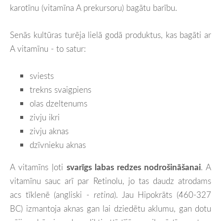
karotīnu (vitamīna A prekursoru) bagātu barību.
Senās kultūras turēja lielā godā produktus, kas bagāti ar
A vitamīnu - to satur:
sviests
trekns svaigpiens
olas dzeltenums
zivju ikri
zivju aknas
dzīvnieku aknas
A vitamīns ļoti
svarīgs labas redzes nodrošināšanai
. A
vitamīnu sauc arī par Retinolu, jo tas daudz atrodams
acs tīklenē (angliski -
retina
). Jau Hipokrāts (460-327
BC) izmantoja aknas gan lai dziedētu aklumu, gan dotu