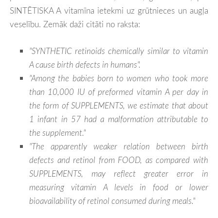
SINTĒTISKA A vitamīna ietekmi uz grūtnieces un augļa
veselību. Zemāk daži citāti no raksta:
"SYNTHETIC retinoid
s chemically similar to vitamin
A cause birth defects in humans".
"Among the babies born to women who took more
than 10,000 IU of preformed vitamin A per day in
the form of SUPPLEMENTS, we estimate that about
1 infant in 57 had a malformation attributable to
the supplement."
"The apparently weaker relation between birth
defects and retinol from FOOD, as compared with
SUPPLEMENTS
, may reflect greater error in
measuring vitamin A levels in food or lower
bioavailability of retinol consumed during meals."