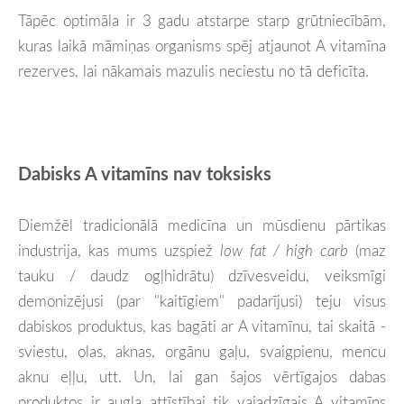
Tāpēc optimāla ir 3 gadu atstarpe starp grūtniecībām,
kuras laikā māmiņas organisms spēj atjaunot A vitamīna
rezerves, lai nākamais mazulis neciestu no tā deficīta
.
Dabisks A vitamīns nav toksisks
Diemžēl tradicionālā medicīna un mūsdienu pārtikas
industrija, kas mums uzspiež
low fat / high carb
(maz
tauku / daudz ogļhidrātu) dzīvesveidu, veiksmīgi
demonizējusi (par "kaitīgiem" padarījusi) teju visus
dabiskos produktus, kas bagāti ar A vitamīnu, tai skaitā -
sviestu, olas, aknas, orgānu gaļu, svaigpienu, mencu
aknu eļļu, utt. Un, lai gan šajos vērtīgajos dabas
produktos ir augļa attīstībai tik vajadzīgais A vitamīns