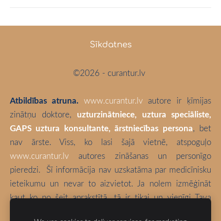
Sīkdatnes
©2026 - curantur.lv
Atbildības atruna.
www.curantur.lv
autore ir ķīmijas
zinātņu doktore,
uzturzinātniece, uztura speciāliste,
GAPS uztura konsultante, ārstniecības persona
, bet
nav ārste. Viss, ko lasi šajā vietnē, atspoguļo
www.curantur.lv
autores zināšanas un personīgo
pieredzi.
Šī informācija nav uzskatāma par medicīnisku
ieteikumu un nevar to aizvietot. Ja nolem izmēģināt
kaut ko no šeit aprakstītā, tā ir tikai un vienīgi Tava
atbildība. Izvēlies būt vesels!