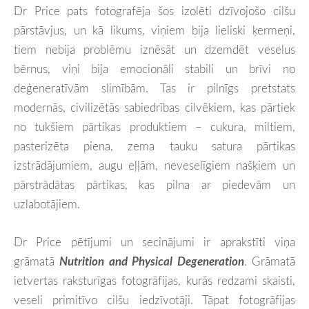
Dr Price pats fotografēja šos izolēti dzīvojošo cilšu
pārstāvjus, un kā likums, viņiem bija lieliski ķermeņi,
tiem nebija problēmu iznēsāt un dzemdēt veselus
bērnus, viņi bija emocionāli stabili un brīvi no
deģeneratīvām slimībām. Tas ir pilnīgs pretstats
modernās, civilizētās sabiedrības cilvēkiem, kas pārtiek
no tukšiem pārtikas produktiem – cukura, miltiem,
pasterizēta piena, zema tauku satura pārtikas
izstrādājumiem, augu eļļām, neveselīgiem našķiem un
pārstrādātas pārtikas, kas pilna ar piedevām un
uzlabotājiem.
Dr Price pētījumi un secinājumi ir aprakstīti viņa
grāmatā
Nutrition and Physical Degeneration
. Grāmatā
ietvertas raksturīgas fotogrāfijas, kurās redzami skaisti,
veseli primitīvo cilšu iedzīvotāji. Tāpat fotogrāfijas