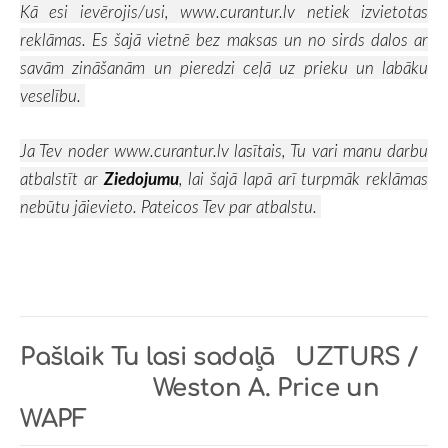
Kā esi ievērojis/usi,
www.curantur.lv
netiek izvietotas
reklāmas. Es šajā vietnē bez maksas un no sirds dalos ar
savām zināšanām un pieredzi ceļā uz prieku un labāku
veselību.
Ja Tev noder
www.curantur.lv
lasītais, Tu vari manu darbu
atbalstīt ar
Ziedojumu
, lai šajā lapā arī turpmāk reklāmas
nebūtu jāievieto. Pateicos Tev par atbalstu.
Pašlaik Tu lasi sadaļā
UZTURS /
Weston A. Price un
WAPF