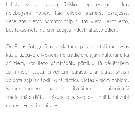
lieliskā veidā parāda fizisko deģenerēšanos, kas
neizbēgami notiek, kad cilvēki aizmirst barojošās,
veselīgās diētas pamatprincipus, tās vietā liekot ērto,
bet tukšo rietumu civilizācijas industrializēto ēdienu.
Dr Price fotogrāfijas uzskatāmi parāda atšķirību sejas
kaulu uzbūvē cilvēkiem no tradicionālajām kultūrām, kā
arī tiem, kas lieto pārstrādātu pārtiku. Tā dēvētajiem
„primitīvo” tautu cilvēkiem parasti bija plata, skaisti
veidota seja ar žokli, kurā pietiek vietas visiem zobiem.
Kamēr moderno paaudžu cilvēkiem, kas aizmirsuši
tradicionālo diētu, ir šaura seja, saspiesti, nelīdzeni zobi
un nespēcīga imunitāte.