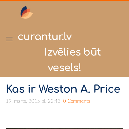
curantur.lv
Izvēlies būt
vesels!
Kas ir Weston A. Price
19. marts, 2015 pl. 22:43,
0 Comments