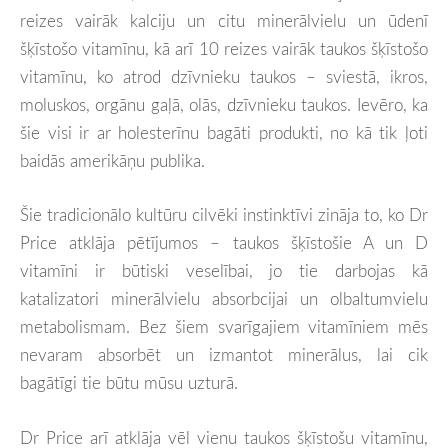
reizes vairāk kalciju un citu minerālvielu un ūdenī
šķīstošo vitamīnu, kā arī 10 reizes vairāk taukos šķīstošo
vitamīnu, ko atrod dzīvnieku taukos – sviestā, ikros,
moluskos, orgānu gaļā, olās, dzīvnieku taukos. Ievēro, ka
šie visi ir ar holesterīnu bagāti produkti, no kā tik ļoti
baidās amerikāņu publika.
Šie tradicionālo kultūru cilvēki instinktīvi zināja to, ko Dr
Price atklāja pētījumos – taukos šķīstošie A un D
vitamīni ir būtiski veselībai, jo tie darbojas kā
katalizatori minerālvielu absorbcijai un olbaltumvielu
metabolismam. Bez šiem svarīgajiem vitamīniem mēs
nevaram absorbēt un izmantot minerālus, lai cik
bagātīgi tie būtu mūsu uzturā.
Dr Price arī atklāja vēl vienu taukos šķīstošu vitamīnu,