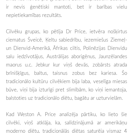
ir nevis ģenētiski mantoti, bet ir barības vielu
nepietiekamības rezultāts.
Cilvēku grupas, ko pētīja Dr Price, ietvēra nošķirtus
ciematus Šveicē, Ķeltu sabiedrību, iezemiešus Ziemeļ-
un Dienvid-Amerikā, Āfrikas ciltis, Polinēzijas Dienvidu
salu iedzīvotājus, Austrālijas aborigēnus, Jaunzēlandes
maorus u.c. Jebkur kur viņš devās, zobārsts atrada
brīnišķīgus, baltus, taisnus zobus bez kariesa. Šo
tradicionālo kultūru cilvēkiem bija laba, veselīga miesas
būve, viņi bija izturīgi pret slimībām, ko viņi iemantoja,
balstoties uz tradicionālo diētu, bagātu ar uzturvielām.
Kad Weston A. Price analizēja pārtiku, ko lieto šie
cilvēki, viņš atklāja, ka, salīdzinājumā ar amerikāņu
moderno diētu, tradicionālās diētas saturēja vismaz 4