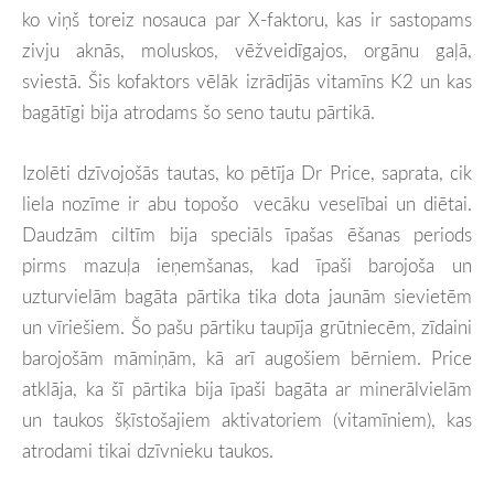
ko viņš toreiz nosauca par X-faktoru, kas ir sastopams
zivju aknās, moluskos, vēžveidīgajos, orgānu gaļā,
sviestā. Šis kofaktors vēlāk izrādījās vitamīns K2 un kas
bagātīgi bija atrodams šo seno tautu pārtikā.
Izolēti dzīvojošās tautas, ko pētīja Dr Price, saprata, cik
liela nozīme ir abu topošo vecāku veselībai un diētai.
Daudzām ciltīm bija speciāls īpašas ēšanas periods
pirms mazuļa ieņemšanas, kad īpaši barojoša un
uzturvielām bagāta pārtika tika dota jaunām sievietēm
un vīriešiem. Šo pašu pārtiku taupīja grūtniecēm, zīdaini
barojošām māmiņām, kā arī augošiem bērniem. Price
atklāja, ka šī pārtika bija īpaši bagāta ar minerālvielām
un taukos šķīstošajiem aktivatoriem (vitamīniem), kas
atrodami tikai dzīvnieku taukos.