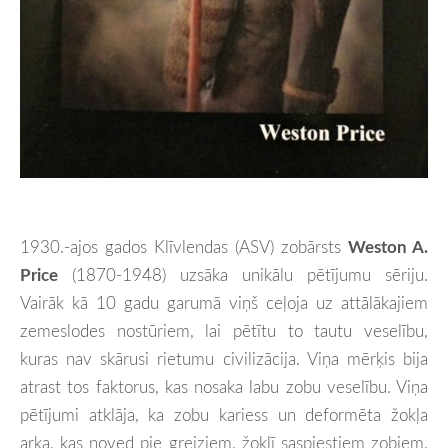
1930.-ajos gados Klīvlendas (ASV) zobārsts
Weston A.
Price
(1870-1948) uzsāka unikālu pētījumu sēriju.
Vairāk kā 10 gadu garumā viņš ceļoja uz attālākajiem
zemeslodes nostūriem, lai pētītu to tautu veselību,
kuras nav skārusi rietumu civilizācija. Viņa mērķis bija
atrast tos faktorus, kas nosaka labu zobu veselību. Viņa
pētījumi atklāja, ka zobu kariess un deformēta žokļa
arka, kas noved pie greiziem, žoklī saspiestiem zobiem,